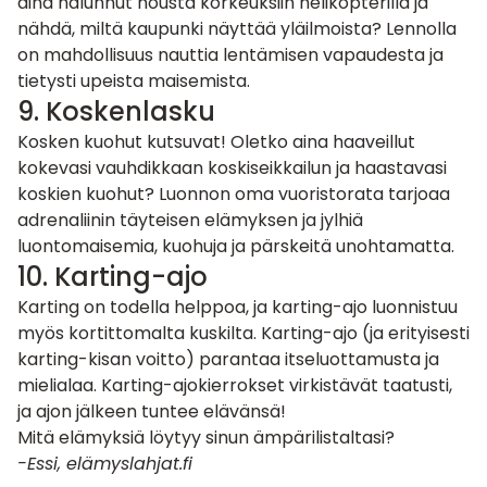
aina halunnut nousta korkeuksiin helikopterilla ja
nähdä, miltä kaupunki näyttää yläilmoista? Lennolla
on mahdollisuus nauttia lentämisen vapaudesta ja
tietysti upeista maisemista.
9. Koskenlasku
Kosken kuohut kutsuvat! Oletko aina haaveillut
kokevasi vauhdikkaan koskiseikkailun ja haastavasi
koskien kuohut? Luonnon oma vuoristorata tarjoaa
adrenaliinin täyteisen elämyksen ja jylhiä
luontomaisemia, kuohuja ja pärskeitä unohtamatta.
10. Karting-ajo
Karting on todella helppoa, ja karting-ajo luonnistuu
myös kortittomalta kuskilta.
Karting-ajo
(ja erityisesti
karting-kisan voitto) parantaa itseluottamusta ja
mielialaa. Karting-ajokierrokset virkistävät taatusti,
ja ajon jälkeen tuntee elävänsä!
Mitä elämyksiä löytyy sinun ämpärilistaltasi?
-Essi, elämyslahjat.fi