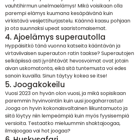
vauhtihirmun unelmaelämys! Mikä voisikaan olla
parempi elämys kuumana kesäpäivänä kuin
virkistävä vesijettihurjastelu. Käännä kaasu pohjaan
ja ota suunnaksi upeat saaristomaisemat.
4. Ajoelämys superautolla
Hyppäisitkö tänä vuonna katseita kääntävän ja
virtaviivaisen
superauton
ratin taakse? Superautojen
selkäpiissä asti jyrähtävät hevosvoimat ovat jotain
aivan uskomatonta, eikä sitä tuntemusta voi edes
sanoin kuvailla. Sinun täytyy kokea se itse!
5. Joogakokeilu
Vuosi 2023 on hyvän olon vuosi, ja mikä sopisikaan
paremmin hyvinvointiin kuin uusi joogaharrastus!
Jooga on hyvin kokonaisvaltainen liikuntamuoto ja
siitä löytyy niin lempeämpiä kuin myös fyysisempiä
versioita. Testaatko mieluummin shaktajoogaa,
ilmajoogaa vai
hot joogaa
?
6. Huskysafari