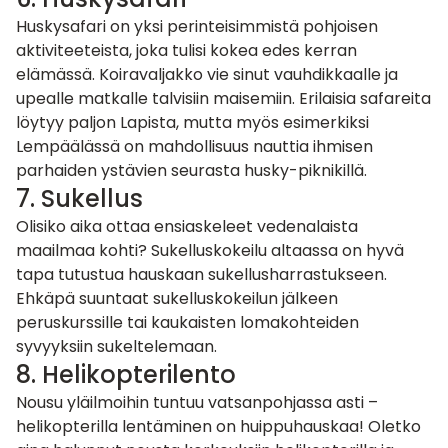
Huskysafari on yksi perinteisimmistä pohjoisen
aktiviteeteista, joka tulisi kokea edes kerran
elämässä. Koiravaljakko vie sinut vauhdikkaalle ja
upealle matkalle talvisiin maisemiin. Erilaisia safareita
löytyy paljon Lapista, mutta myös esimerkiksi
Lempäälässä on mahdollisuus nauttia ihmisen
parhaiden ystävien seurasta
husky-piknikillä
.
7. Sukellus
Olisiko aika ottaa ensiaskeleet vedenalaista
maailmaa kohti?
Sukelluskokeilu altaassa
on hyvä
tapa tutustua hauskaan sukellusharrastukseen.
Ehkäpä suuntaat sukelluskokeilun jälkeen
peruskurssille tai kaukaisten lomakohteiden
syvyyksiin sukeltelemaan.
8.
Helikopterilento
Nousu yläilmoihin tuntuu vatsanpohjassa asti –
helikopterilla lentäminen on huippuhauskaa! Oletko