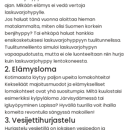
ajan. Mikään elämys ei vedä vertoja
laskuvarjohypylle.
Jos haluat tänä vuonna aloittaa hieman
matalammalta, miten olisi Suomen korkein
benjihyppy? Tai ehkäpä haluat hankkia
ensikosketuksesi laskuvarjohyppyyn tuulitunnelissa.
Tuulitunnelilento simuloi laskuvarjohypyn
vapaapudotusta, mutta ei ole luonteeltaan niin hurja
kuin laskuvarjohyppy lentokoneesta.
2. Elämysloma
Kotimaasta löytyy paljon upeita lomakohteita!
Kekseliäät majoitusmuodot ja elämykselliset
lomakohteet ovat yhä suositumpia. Miltä kuulostaisi
esimerkiksi
kylpyläloma Järvisydämessä
tai
igluyöpyminen
Lapissa? Hyvällä tuurilla voit ihailla
komeita revontulia sängyssä makoillen!
3. Vesijettihurjastelu
Hurjastelu vesijetillä on jokaisen vesipedon ja