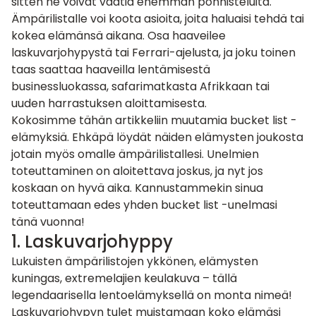
sitten ne voivat vaatia enemmän ponnisteluita.
Ämpärilistalle voi koota asioita, joita haluaisi tehdä tai
kokea elämänsä aikana. Osa haaveilee
laskuvarjohypystä tai
Ferrari-ajelusta
, ja joku toinen
taas saattaa haaveilla lentämisestä
businessluokassa, safarimatkasta Afrikkaan tai
uuden harrastuksen aloittamisesta.
Kokosimme tähän artikkeliin muutamia bucket list -
elämyksiä. Ehkäpä löydät näiden elämysten joukosta
jotain myös omalle ämpärilistallesi. Unelmien
toteuttaminen on aloitettava joskus, ja nyt jos
koskaan on hyvä aika. Kannustammekin sinua
toteuttamaan edes yhden bucket list -unelmasi
tänä vuonna!
1.
Laskuvarjohyppy
Lukuisten ämpärilistojen ykkönen, elämysten
kuningas, extremelajien keulakuva – tällä
legendaarisella lentoelämyksellä on monta nimeä!
Laskuvarjohypyn tulet muistamaan koko elämäsi