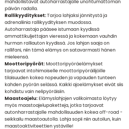
mahdollistavat autoharrastajalle unohtumattoman
päivän radalla.
Rallikyyditykset:
Tarjoa lahjaksi jännitystä ja
adrenaliinia
rallikyydityksen
muodossa.
Autoharrastaja pääsee istumaan kyydissä
ammattikuljettajan vieressä ja kokemaan vauhdin
hurman ralliauton kyydissä. Jos lahjan saaja on
rallifani, niin tämä elämys on satavarmasti hänen
mieleensä.
Moottoripyörät:
Moottoripyöräelämykset
tarjoavat intohimoiselle moottoripyöräilijöille
tilaisuuden kokea nopeuden ja vapauden tunteen
kahden pyörän selässä. Kaikki ajoelämykset eivät siis
kohdistu vain nelipyöräisiin.
Maastoajelu:
Elämyslahjojen valikoimasta löytyy
myös
maastoajelupaketteja
, jotka tarjoavat
autonharrastajalle mahdollisuuden kokea off-road -
seikkailu maastoautolla. Lahja sopii niin autoilun, kuin
maastoaktiviteettien ystäville!