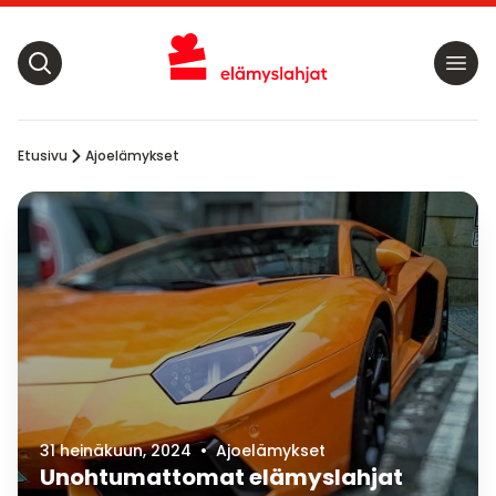
Etusivu
Ajoelämykset
31 heinäkuun, 2024
•
Ajoelämykset
Unohtumattomat elämyslahjat