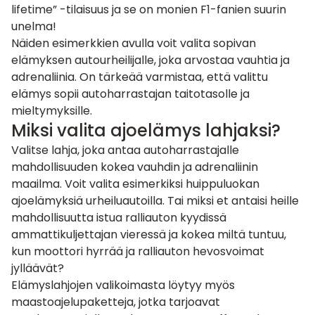
lifetime” -tilaisuus ja se on monien F1-fanien suurin
unelma!
Näiden esimerkkien avulla voit valita sopivan
elämyksen autourheilijalle, joka arvostaa vauhtia ja
adrenaliinia. On tärkeää varmistaa, että valittu
elämys sopii autoharrastajan taitotasolle ja
mieltymyksille.
Miksi valita ajoelämys lahjaksi?
Valitse lahja, joka antaa autoharrastajalle
mahdollisuuden kokea vauhdin ja adrenaliinin
maailma. Voit valita esimerkiksi huippuluokan
ajoelämyksiä urheiluautoilla
. Tai miksi et antaisi heille
mahdollisuutta istua
ralliauton
kyydissä
ammattikuljettajan vieressä ja kokea miltä tuntuu,
kun moottori hyrrää ja ralliauton hevosvoimat
jylläävät?
Elämyslahjojen valikoimasta löytyy myös
maastoajelupaketteja, jotka tarjoavat