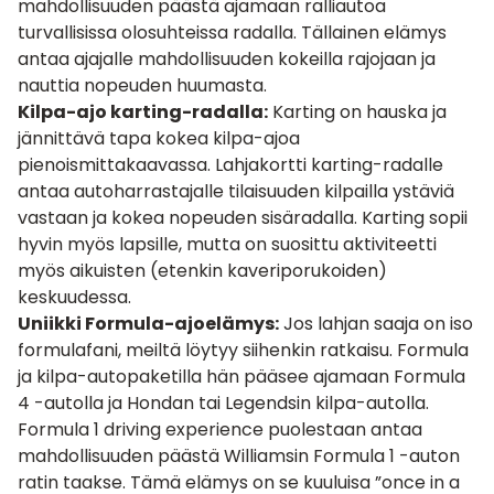
mahdollisuuden päästä ajamaan ralliautoa
turvallisissa olosuhteissa radalla. Tällainen elämys
antaa ajajalle mahdollisuuden kokeilla rajojaan ja
nauttia nopeuden huumasta.
Kilpa-ajo karting-radalla:
Karting
on hauska ja
jännittävä tapa kokea kilpa-ajoa
pienoismittakaavassa. Lahjakortti karting-radalle
antaa autoharrastajalle tilaisuuden kilpailla ystäviä
vastaan ja kokea nopeuden sisäradalla. Karting sopii
hyvin myös lapsille, mutta on suosittu aktiviteetti
myös aikuisten (etenkin kaveriporukoiden)
keskuudessa.
Uniikki Formula-ajoelämys:
Jos lahjan saaja on iso
formulafani, meiltä löytyy siihenkin ratkaisu.
Formula
ja kilpa-autopaketilla
hän pääsee ajamaan Formula
4 -autolla ja Hondan tai Legendsin kilpa-autolla.
Formula 1 driving experience
puolestaan antaa
mahdollisuuden päästä Williamsin Formula 1 -auton
ratin taakse. Tämä elämys on se kuuluisa ”once in a