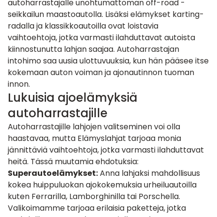
autoharrastajalle unohtumattoman off-road -
seikkailun maastoautolla. Lisäksi elämykset karting-
radalla ja
klassikkoautoilla
ovat loistavia
vaihtoehtoja, jotka varmasti ilahduttavat autoista
kiinnostunutta lahjan saajaa. Autoharrastajan
intohimo saa uusia ulottuvuuksia, kun hän pääsee itse
kokemaan auton voiman ja ajonautinnon tuoman
innon.
Lukuisia ajoelämyksiä
autoharrastajille
Autoharrastajille lahjojen valitseminen voi olla
haastavaa, mutta Elämyslahjat tarjoaa monia
jännittäviä vaihtoehtoja, jotka varmasti ilahduttavat
heitä. Tässä muutamia ehdotuksia:
Superautoelämykset:
Anna lahjaksi mahdollisuus
kokea huippuluokan ajokokemuksia urheiluautoilla
kuten
Ferrarilla
,
Lamborghinilla
tai
Porschella
.
Valikoimamme tarjoaa erilaisia paketteja, jotka