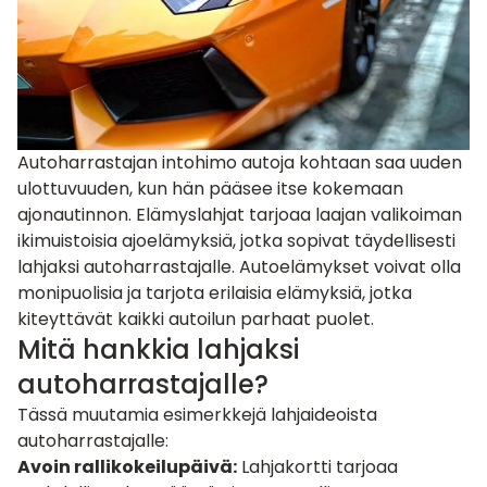
Autoharrastajan intohimo autoja kohtaan saa uuden
ulottuvuuden, kun hän pääsee itse kokemaan
ajonautinnon. Elämyslahjat tarjoaa laajan valikoiman
ikimuistoisia ajoelämyksiä, jotka sopivat täydellisesti
lahjaksi autoharrastajalle. Autoelämykset voivat olla
monipuolisia ja tarjota erilaisia elämyksiä, jotka
kiteyttävät kaikki autoilun parhaat puolet.
Mitä hankkia lahjaksi
autoharrastajalle?
Tässä muutamia esimerkkejä lahjaideoista
autoharrastajalle:
Avoin rallikokeilupäivä
:
Lahjakortti tarjoaa