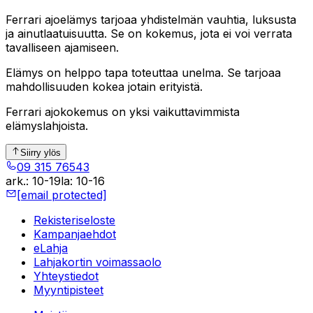
Ferrari ajoelämys tarjoaa yhdistelmän vauhtia, luksusta
ja ainutlaatuisuutta. Se on kokemus, jota ei voi verrata
tavalliseen ajamiseen.
Elämys on helppo tapa toteuttaa unelma. Se tarjoaa
mahdollisuuden kokea jotain erityistä.
Ferrari ajokokemus on yksi vaikuttavimmista
elämyslahjoista.
Siirry ylös
09 315 76543
ark.
:
10-19
la
:
10-16
[email protected]
Rekisteriseloste
Kampanjaehdot
eLahja
Lahjakortin voimassaolo
Yhteystiedot
Myyntipisteet