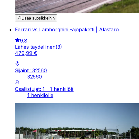
Lisää suosikkeihin
Ferrari vs Lamborghini -ajopaketti | Alastaro
9.8
Lähes täydellinen
(
3
)
479
,
99
€
Sijainti: 32560
32560
Osallistujat: 1 - 1 henkilöä
1 henkilölle