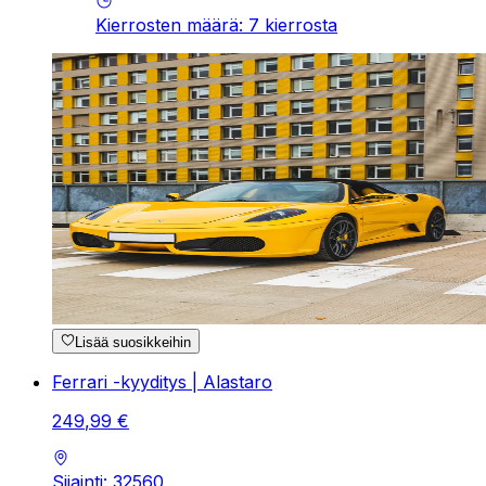
Kierrosten määrä
:
7
kierrosta
Lisää suosikkeihin
Ferrari -kyyditys | Alastaro
249
,
99
€
Sijainti: 32560