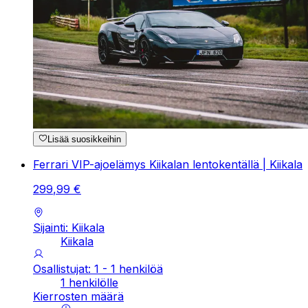
Lisää suosikkeihin
Ferrari VIP-ajoelämys Kiikalan lentokentällä | Kiikala
299
,
99
€
Sijainti: Kiikala
Kiikala
Osallistujat: 1 - 1 henkilöä
1 henkilölle
Kierrosten määrä