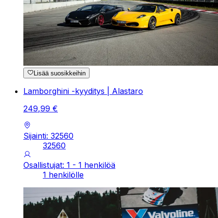
Lisää suosikkeihin
Lamborghini -kyyditys | Alastaro
249
,
99
€
Sijainti: 32560
32560
Osallistujat: 1 - 1 henkilöä
1 henkilölle