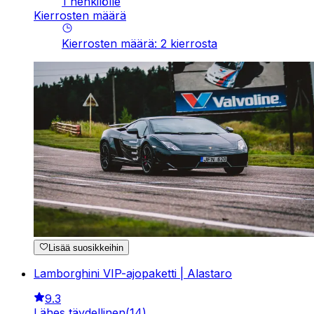
1 henkilölle
Kierrosten määrä
Kierrosten määrä
:
2
kierrosta
Lisää suosikkeihin
Lamborghini VIP-ajopaketti | Alastaro
9.3
Lähes täydellinen
(
14
)