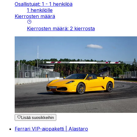
Osallistujat: 1 - 1 henkilöä
1 henkilölle
Kierrosten määrä
Kierrosten määrä
:
2
kierrosta
Lisää suosikkeihin
Ferrari VIP-ajopaketti | Alastaro