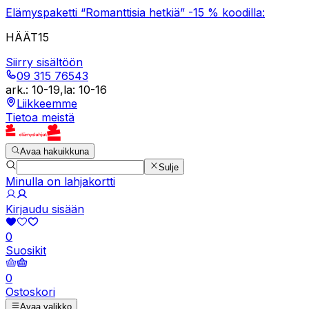
Elämyspaketti “Romanttisia hetkiä” -15 % koodilla:
HÄÄT15
Siirry sisältöön
09 315 76543
ark.
:
10-19
,
la
:
10-16
Liikkeemme
Tietoa meistä
Avaa hakuikkuna
Sulje
Minulla on lahjakortti
Kirjaudu sisään
0
Suosikit
0
Ostoskori
Avaa valikko