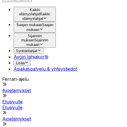
Kaikki
elämyslahjat
Kaikki
elämyslahjat
Saajan mukaan
Saajan
mukaan
Sijainnin
mukaan
Sijainnin
mukaan
Synttärilahjat
Avoin lahjakortti
Lisää
Asiakaspalvelu & yhteystiedot
Ferrari-ajelu
Ajoelämykset
Etusivulle
Etusivulle
Ajoelämykset