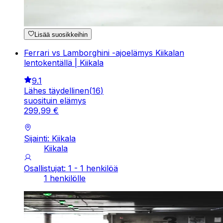
Lisää suosikkeihin
Ferrari vs Lamborghini -ajoelämys Kiikalan
lentokentällä | Kiikala
9.1
Lähes täydellinen
(
16
)
suosituin elämys
299
,
99
€
Sijainti: Kiikala
Kiikala
Osallistujat: 1 - 1 henkilöä
1 henkilölle