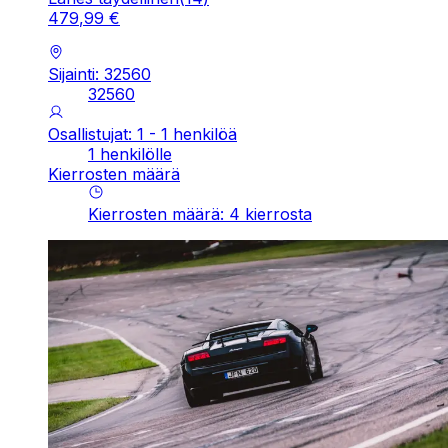
479
,
99
€
Sijainti: 32560
32560
Osallistujat: 1 - 1 henkilöä
1 henkilölle
Kierrosten määrä
Kierrosten määrä
:
4
kierrosta