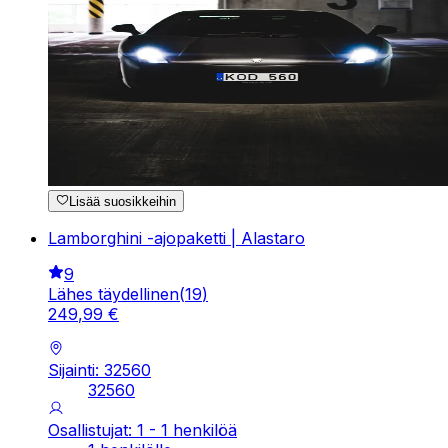
Lisää suosikkeihin
Lamborghini -ajopaketti | Alastaro
9
Lähes täydellinen
(
19
)
249
,
99
€
Sijainti: 32560
32560
Osallistujat: 1 - 1 henkilöä