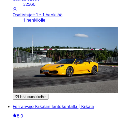
32560
Osallistujat: 1 - 1 henkilöä
1 henkilölle
Lisää suosikkeihin
Ferrari-ajo Kiikalan lentokentällä | Kiikala
8.9