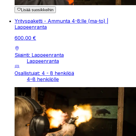
Lisää suosikkeihin
Yrityspaketti - Ammunta 4-8:lle (ma-to) |
Lappeenranta
600
,
00
€
Sijainti: Lappeenranta
Lappeenranta
Osallistujat: 4 - 8 henkilöä
4–8 henkilölle