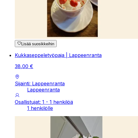
Lisää suosikkeihin
Kukkaseppeletyöpaja | Lappeenranta
38
,
00
€
Sijainti: Lappeenranta
Lappeenranta
Osallistujat: 1 - 1 henkilöä
1 henkilölle