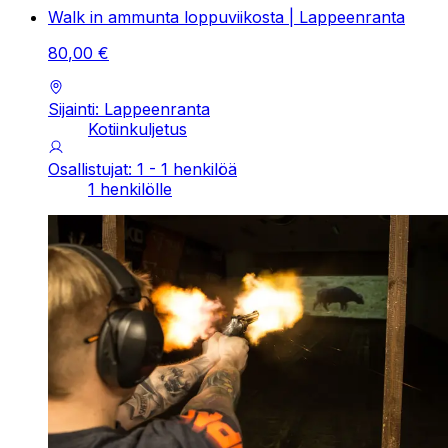
Walk in ammunta loppuviikosta | Lappeenranta
80
,
00
€
Sijainti: Lappeenranta
Kotiinkuljetus
Osallistujat: 1 - 1 henkilöä
1 henkilölle