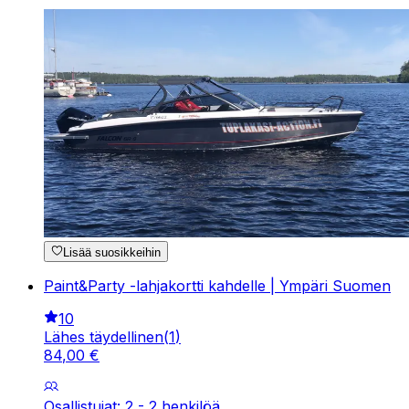
Lisää suosikkeihin
Paint&Party -lahjakortti kahdelle | Ympäri Suomen
10
Lähes täydellinen
(
1
)
84
,
00
€
Osallistujat: 2 - 2 henkilöä