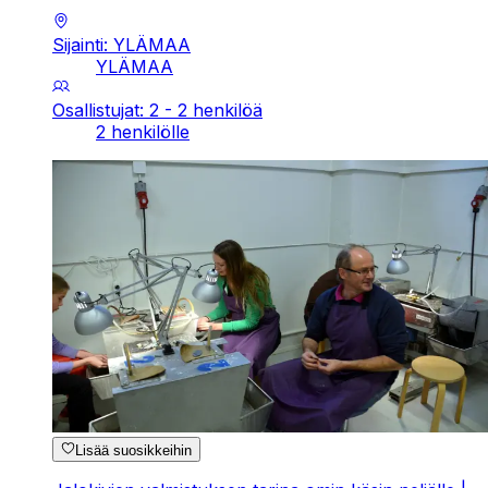
Sijainti: YLÄMAA
YLÄMAA
Osallistujat: 2 - 2 henkilöä
2 henkilölle
Lisää suosikkeihin