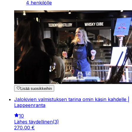
4 henkilölle
Lisää suosikkeihin
Jalokivien valmistuksen tarina omin käsin kahdelle |
Lappeenranta
10
Lähes täydellinen
(
3
)
270
,
00
€