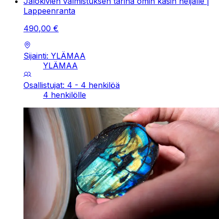
Jalokivien valmistuksen tarina omin käsin neljälle |
Lappeenranta
490
,
00
€
Sijainti: YLÄMAA
YLÄMAA
Osallistujat: 4 - 4 henkilöä
4 henkilölle