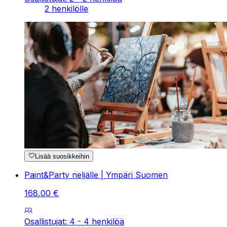
2 henkilölle
Lisää suosikkeihin
Paint&Party neljälle | Ympäri Suomen
168
,
00
€
Osallistujat: 4 - 4 henkilöä