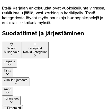
Etelä-Karjalan erikoisuudet ovat vuoksikellunta virrassa,
retkiluistelu jäällä, vesi-zorbing ja korikiipeily. Tästä
kategoriosta löydät myös hauskoja huonepakopelejä ja
erilaisia seikkailuelämyksiä.
Suodattimet ja järjestäminen
Sijainti
Kategoriat
Missä vain
Kaikki kategoriat
Järjestä
Hinta
Osallistujamäärä
Arvio
Tunnisteet
Filtteröinti