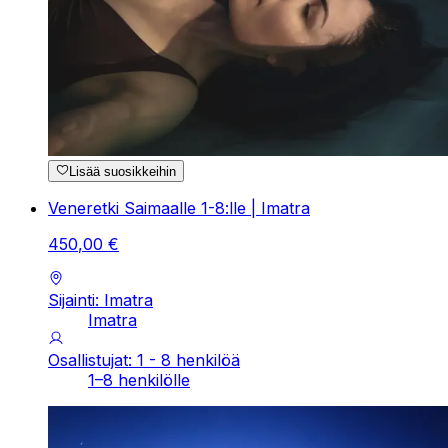
Lisää suosikkeihin
Veneretki Saimaalle 1-8:lle | Imatra
450
,
00
€
Sijainti: Imatra
Imatra
Osallistujat: 1 - 8 henkilöä
1–8 henkilölle