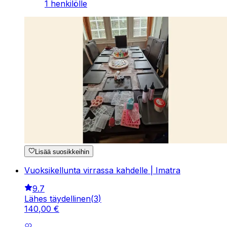
1 henkilölle
Lisää suosikkeihin
Vuoksikellunta virrassa kahdelle | Imatra
9.7
Lähes täydellinen
(
3
)
140
,
00
€