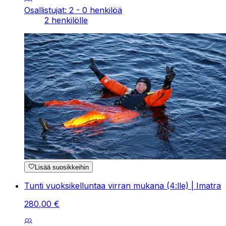
Osallistujat: 2 - 0 henkilöä
2 henkilölle
Lisää suosikkeihin
Tunti vuoksikelluntaa virran mukana (4:lle) | Imatra
280
,
00
€