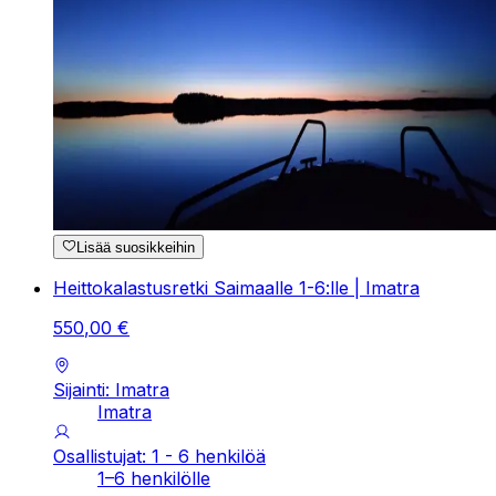
Lisää suosikkeihin
Heittokalastusretki Saimaalle 1-6:lle | Imatra
550
,
00
€
Sijainti: Imatra
Imatra
Osallistujat: 1 - 6 henkilöä
1–6 henkilölle