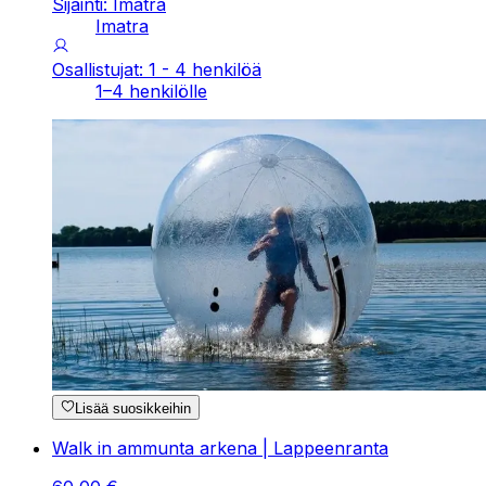
Sijainti: Imatra
Imatra
Osallistujat: 1 - 4 henkilöä
1–4 henkilölle
Lisää suosikkeihin
Walk in ammunta arkena | Lappeenranta