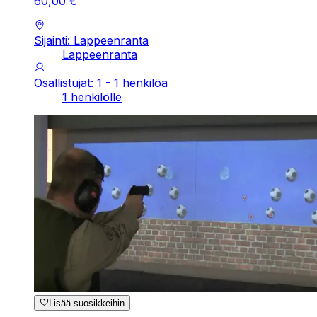
60
,
00
€
Sijainti: Lappeenranta
Lappeenranta
Osallistujat: 1 - 1 henkilöä
1 henkilölle
Lisää suosikkeihin