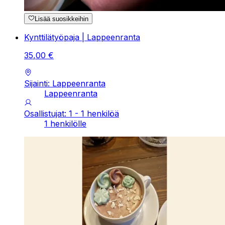
Lisää suosikkeihin
Kynttilätyöpaja | Lappeenranta
35
,
00
€
Sijainti: Lappeenranta
Lappeenranta
Osallistujat: 1 - 1 henkilöä
1 henkilölle