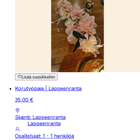
Lisää suosikkeihin
Korutyöpaja | Lappeenranta
35
,
00
€
Sijainti: Lappeenranta
Lappeenranta
Osallistujat: 1 - 1 henkilöä