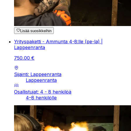
Lisää suosikkeihin
Yrityspaketti - Ammunta 4-8:lle (pe-la) |
Lappeenranta
750
,
00
€
Sijainti: Lappeenranta
Lappeenranta
Osallistujat: 4 - 8 henkilöä
4–8 henkilölle