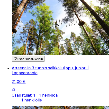
Lisää suosikkeihin
Atreenalin 3 tunnin seikkailulippu, juniori |
Lappeenranta
21
,
00
€
Osallistujat: 1 - 1 henkilöä
1 henkilölle