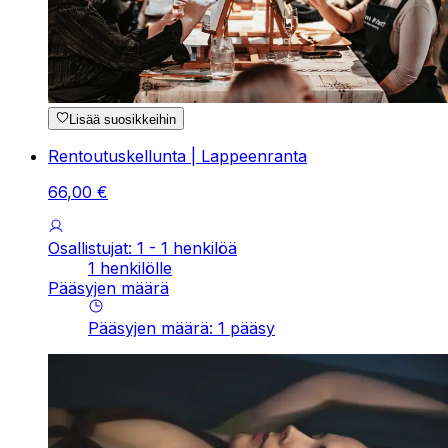
Lisää suosikkeihin
Rentoutuskellunta | Lappeenranta
66
,
00
€
Osallistujat: 1 - 1 henkilöä
1 henkilölle
Pääsyjen määrä
Pääsyjen määrä
:
1
pääsy