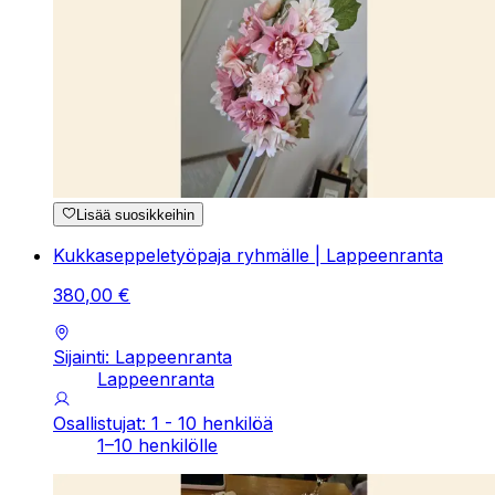
Lisää suosikkeihin
Kukkaseppeletyöpaja ryhmälle | Lappeenranta
380
,
00
€
Sijainti: Lappeenranta
Lappeenranta
Osallistujat: 1 - 10 henkilöä
1–10 henkilölle