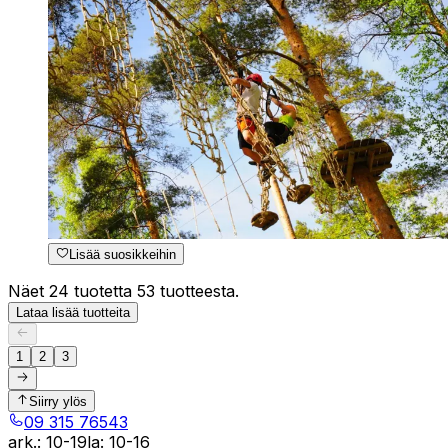
Lisää suosikkeihin
Näet 24 tuotetta 53 tuotteesta.
Lataa lisää tuotteita
1
2
3
Siirry ylös
09 315 76543
ark.
:
10-19
la
:
10-16