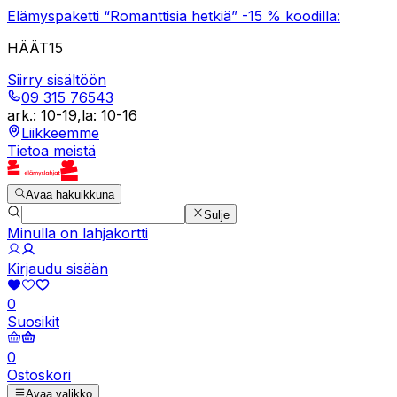
Elämyspaketti “Romanttisia hetkiä” -15 % koodilla:
HÄÄT15
Siirry sisältöön
09 315 76543
ark.
:
10-19
,
la
:
10-16
Liikkeemme
Tietoa meistä
Avaa hakuikkuna
Sulje
Minulla on lahjakortti
Kirjaudu sisään
0
Suosikit
0
Ostoskori
Avaa valikko