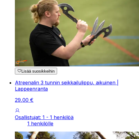
Lisää suosikkeihin
Atreenalin 3 tunnin seikkailulippu, aikuinen |
Lappeenranta
29
,
00
€
Osallistujat: 1 - 1 henkilöä
1 henkilölle