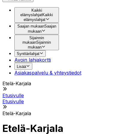
Kaikki
elämyslahjat
Kaikki
elämyslahjat
Saajan mukaan
Saajan
mukaan
Sijainnin
mukaan
Sijainnin
mukaan
Synttärilahjat
Avoin lahjakortti
Lisää
Asiakaspalvelu & yhteystiedot
Etelä-Karjala
Etusivulle
Etusivulle
Etelä-Karjala
Etelä-Karjala