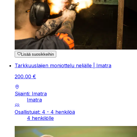
Lisää suosikkeihin
Tarkkuuslajien moniottelu neljälle | Imatra
200
,
00
€
Sijainti: Imatra
Imatra
Osallistujat: 4 - 4 henkilöä
4 henkilölle