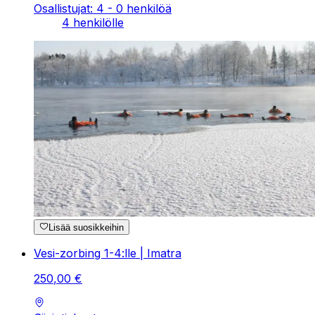
Osallistujat: 4 - 0 henkilöä
4 henkilölle
Lisää suosikkeihin
Vesi-zorbing 1-4:lle | Imatra
250
,
00
€