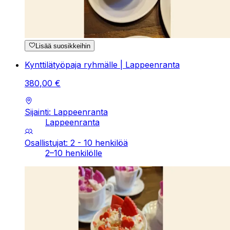
Lisää suosikkeihin
Kynttilätyöpaja ryhmälle | Lappeenranta
380
,
00
€
Sijainti: Lappeenranta
Lappeenranta
Osallistujat: 2 - 10 henkilöä
2–10 henkilölle