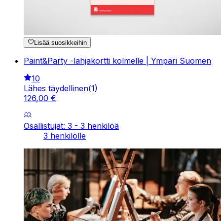
Lisää suosikkeihin
Paint&Party -lahjakortti kolmelle | Ympäri Suomen
10
Lähes täydellinen
(
1
)
126
,
00
€
Osallistujat: 3 - 3 henkilöä
3 henkilölle