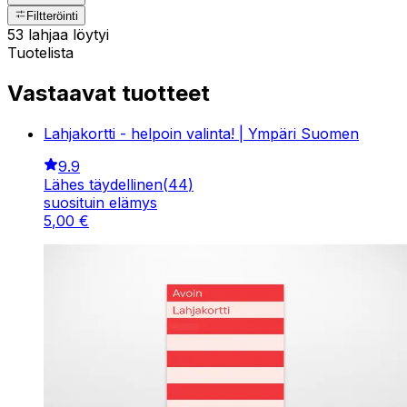
Filtteröinti
53 lahjaa löytyi
Tuotelista
Vastaavat tuotteet
Lahjakortti - helpoin valinta! | Ympäri Suomen
9.9
Lähes täydellinen
(
44
)
suosituin elämys
5
,
00
€