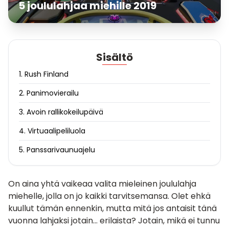
5 joululahjaa miehille 2019
Sisältö
1. Rush Finland
2. Panimovierailu
3. Avoin rallikokeilupäivä
4. Virtuaalipeliluola
5. Panssarivaunuajelu
On aina yhtä vaikeaa valita mieleinen
joululahja
miehelle
, jolla on jo kaikki tarvitsemansa. Olet ehkä
kuullut tämän ennenkin, mutta mitä jos antaisit tänä
vuonna lahjaksi jotain… erilaista? Jotain, mikä ei tunnu