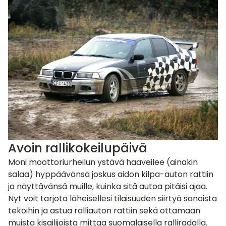
Avoin rallikokeilupäivä
Moni moottoriurheilun ystävä haaveilee (ainakin
salaa) hyppäävänsä joskus aidon kilpa-auton rattiin
ja näyttävänsä muille, kuinka sitä autoa pitäisi ajaa.
Nyt voit tarjota läheisellesi tilaisuuden siirtyä sanoista
tekoihin ja astua ralliauton rattiin sekä ottamaan
muista kisailijoista mittaa suomalaisella ralliradalla.