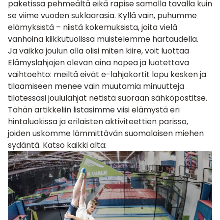
paketissa pehmeältä eikä rapise samalla tavalla kuin
se viime vuoden suklaarasia. Kyllä vain, puhumme
elämyksistä – niistä kokemuksista, joita vielä
vanhoina kiikkutuolissa muistelemme hartaudella.
Ja vaikka joulun alla olisi miten kiire, voit luottaa
Elämyslahjojen olevan aina nopea ja luotettava
vaihtoehto: meiltä eivät e-lahjakortit lopu kesken ja
tilaamiseen menee vain muutamia minuutteja
tilatessasi
joululahjat netistä
suoraan sähköpostitse.
Tähän artikkeliin listasimme viisi elämystä eri
hintaluokissa ja erilaisten aktiviteettien parissa,
joiden uskomme lämmittävän suomalaisen miehen
sydäntä. Katso kaikki alta: