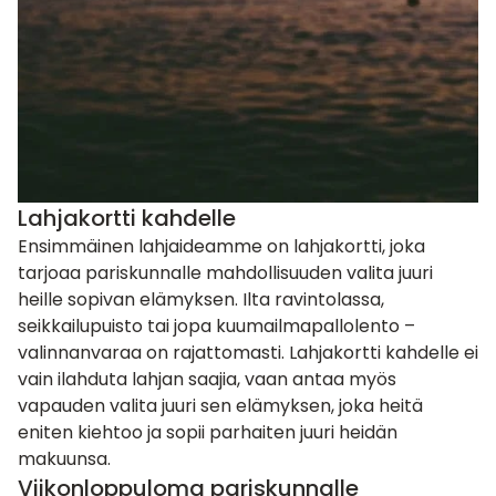
Lahjakortti kahdelle
Ensimmäinen lahjaideamme on
lahjakortti
, joka
tarjoaa pariskunnalle mahdollisuuden valita juuri
heille sopivan elämyksen. Ilta ravintolassa,
seikkailupuisto tai jopa kuumailmapallolento –
valinnanvaraa on rajattomasti. Lahjakortti kahdelle ei
vain ilahduta lahjan saajia, vaan antaa myös
vapauden valita juuri sen elämyksen, joka heitä
eniten kiehtoo ja sopii parhaiten juuri heidän
makuunsa.
Viikonloppuloma pariskunnalle