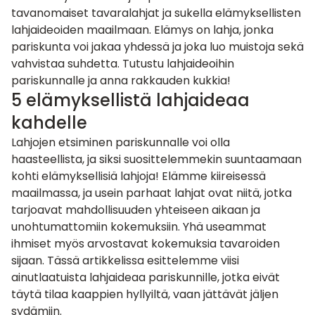
tavanomaiset tavaralahjat ja sukella elämyksellisten
lahjaideoiden maailmaan. Elämys on lahja, jonka
pariskunta voi jakaa yhdessä ja joka luo muistoja sekä
vahvistaa suhdetta. Tutustu lahjaideoihin
pariskunnalle ja anna rakkauden kukkia!
5 elämyksellistä lahjaideaa
kahdelle
Lahjojen etsiminen pariskunnalle voi olla
haasteellista, ja siksi suosittelemmekin suuntaamaan
kohti elämyksellisiä lahjoja! Elämme kiireisessä
maailmassa, ja usein parhaat lahjat ovat niitä, jotka
tarjoavat mahdollisuuden yhteiseen aikaan ja
unohtumattomiin kokemuksiin. Yhä useammat
ihmiset myös arvostavat
kokemuksia tavaroiden
sijaan
. Tässä artikkelissa esittelemme viisi
ainutlaatuista lahjaideaa pariskunnille, jotka eivät
täytä tilaa kaappien hyllyiltä, vaan jättävät jäljen
sydämiin.