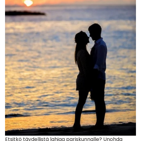
Etsitkö täydellistä
lahjaa pariskunnalle
? Unohda