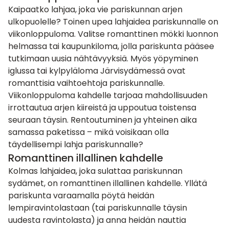
Kaipaatko lahjaa, joka vie pariskunnan arjen
ulkopuolelle? Toinen upea lahjaidea pariskunnalle on
viikonloppuloma. Valitse romanttinen mökki luonnon
helmassa tai kaupunkiloma, jolla pariskunta pääsee
tutkimaan uusia nähtävyyksiä. Myös
yöpyminen
iglussa
tai
kylpyläloma Järvisydämessä
ovat
romanttisia vaihtoehtoja pariskunnalle.
Viikonloppuloma kahdelle tarjoaa mahdollisuuden
irrottautua arjen kiireistä ja uppoutua toistensa
seuraan täysin. Rentoutuminen ja yhteinen aika
samassa paketissa – mikä voisikaan olla
täydellisempi lahja pariskunnalle?
Romanttinen illallinen kahdelle
Kolmas lahjaidea, joka sulattaa pariskunnan
sydämet, on romanttinen illallinen kahdelle. Yllätä
pariskunta varaamalla pöytä heidän
lempiravintolastaan (tai pariskunnalle täysin
uudesta ravintolasta) ja anna heidän nauttia