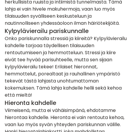
herkullisista ruuista ja intiimistä tunnelmasta. Tämä
lahja ei vain hivele makuhermoja, vaan luo myös
tilaisuuden syvälliseen keskusteluun ja
nautinnolliseen yhdessäoloon ilman häiriötekijöitä.
Kylpylävierailu pariskunnalle
Onko pariskunnalla stressiä ja kiireitä?
Kylpylävierailu
kahdelle tarjoaa täydellisen tilaisuuden
rentoutumiseen ja hemmotteluun. Stressi ja kiire
eivät tee hyvää parisuhteelle, mutta sen sijaan
kylpylävierailu tekee! Erilaiset hieronnat,
hemmottelut, porealtaat ja rauhallinen ympäristö
tekevät tästä lahjasta unohtumattoman
kokemuksen. Tämä lahja kahdelle hellii sekä kehoa
että mieltä!
Hieronta kahdelle
Viimeisenä, mutta ei vähäisimpänä, ehdotamme
hierontaa kahdelle. Hieronta ei vain rentouta kehoa,
vaan luo myös syvän yhteyden pariskunnan välille.
Hanki hierontalahjakortti, joka mahdollistaa