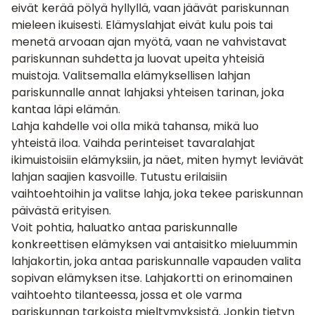
eivät kerää pölyä hyllyllä, vaan jäävät pariskunnan
mieleen ikuisesti. Elämyslahjat eivät kulu pois tai
menetä arvoaan ajan myötä, vaan ne vahvistavat
pariskunnan suhdetta ja luovat upeita yhteisiä
muistoja. Valitsemalla elämyksellisen lahjan
pariskunnalle annat lahjaksi yhteisen tarinan, joka
kantaa läpi elämän.
Lahja kahdelle
voi olla mikä tahansa, mikä luo
yhteistä iloa. Vaihda perinteiset tavaralahjat
ikimuistoisiin elämyksiin, ja näet, miten hymyt leviävät
lahjan saajien kasvoille. Tutustu erilaisiin
vaihtoehtoihin ja valitse lahja, joka tekee pariskunnan
päivästä erityisen.
Voit pohtia, haluatko antaa pariskunnalle
konkreettisen elämyksen vai antaisitko mieluummin
lahjakortin, joka antaa pariskunnalle vapauden valita
sopivan elämyksen itse. Lahjakortti on erinomainen
vaihtoehto tilanteessa, jossa et ole varma
pariskunnan tarkoista mieltymyksistä. Jonkin tietyn