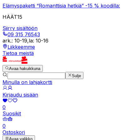
Elämyspaketti “Romanttisia hetkiä” -15 % koodilla:
HÄÄT15
Siirry sisältöön
09 315 76543
ark.
:
10-19
,
la
:
10-16
Liikkeemme
Tietoa meistä
Avaa hakuikkuna
Sulje
Minulla on lahjakortti
Kirjaudu sisään
0
Suosikit
0
Ostoskori
Avaa valikko