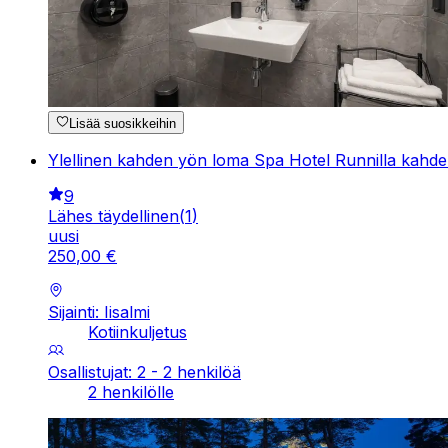
Lisää suosikkeihin
Ylellinen kahden yön loma Spa Hotel Runnilla kahdell
9
Lähes täydellinen
(
1
)
uusi
250
,
00
€
Sijainti: Iisalmi
Kotiinkuljetus
Osallistujat: 2 - 2 henkilöä
2 henkilölle