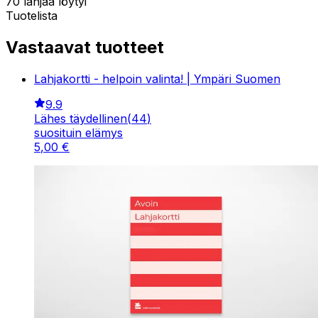
70 lahjaa löytyi
Tuotelista
Vastaavat tuotteet
Lahjakortti - helpoin valinta! | Ympäri Suomen
9.9
Lähes täydellinen
(
44
)
suosituin elämys
5
,
00
€