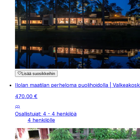
Lisää suosikkeihin
Ilolan maatilan perheloma puolihoidolla | Valkeakosk
470
,
00
€
Osallistujat: 4 - 4 henkilöä
4 henkilölle