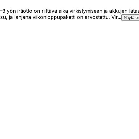
2–3 yön irtiotto on riittävä aika virkistymiseen ja akkujen l
u, ja lahjana viikonloppupaketti on arvostettu. Vir...
Näytä 