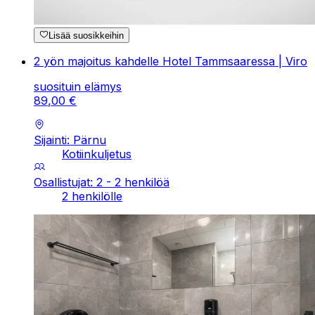
Lisää suosikkeihin
2 yön majoitus kahdelle Hotel Tammsaaressa | Viro
suosituin elämys
89
,
00
€
Sijainti: Pärnu
Kotiinkuljetus
Osallistujat: 2 - 2 henkilöä
2 henkilölle