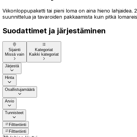
Viikonloppupaketti tai pieni loma on aina hieno lahjaidea. 
suunnittelua ja tavaroiden pakkaamista kuin pitkä lomareiss
Suodattimet ja järjestäminen
Sijainti
Kategoriat
Missä vain
Kaikki kategoriat
Järjestä
Hinta
Osallistujamäärä
Arvio
Tunnisteet
Filtteröinti
Filtteröinti