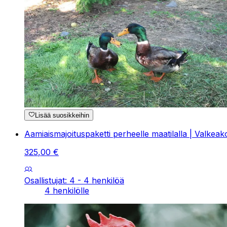
Lisää suosikkeihin
Aamiaismajoituspaketti perheelle maatilalla | Valkeak
325
,
00
€
Osallistujat: 4 - 4 henkilöä
4 henkilölle