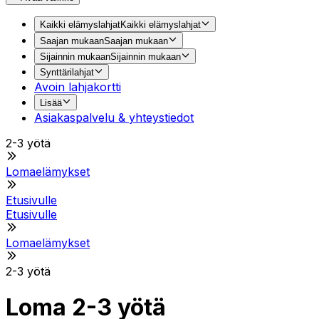
Kaikki elämyslahjat
Kaikki elämyslahjat
Saajan mukaan
Saajan mukaan
Sijainnin mukaan
Sijainnin mukaan
Synttärilahjat
Avoin lahjakortti
Lisää
Asiakaspalvelu & yhteystiedot
2-3 yötä
Lomaelämykset
Etusivulle
Etusivulle
Lomaelämykset
2-3 yötä
Loma 2-3 yötä