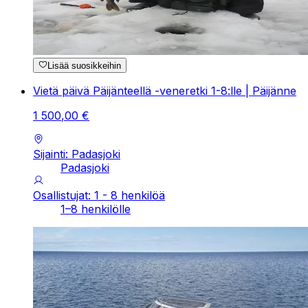
Lisää suosikkeihin
Vietä päivä Päijänteellä -veneretki 1-8:lle | Päijänne
1
500
,
00
€
Sijainti: Padasjoki
Padasjoki
Osallistujat: 1 - 8 henkilöä
1–8 henkilölle