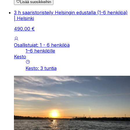
Lisää suosikkeihin
3 h saaristoristeily Helsingin edustalla (1-6 henkilöä)
| Helsinki
490
,
00
€
Osallistujat: 1 - 6 henkilöä
1–6 henkilölle
Kesto
Kesto
:
3
tuntia