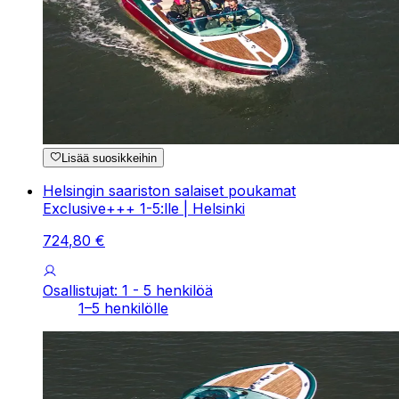
Lisää suosikkeihin
Helsingin saariston salaiset poukamat
Exclusive+++ 1-5:lle | Helsinki
724
,
80
€
Osallistujat: 1 - 5 henkilöä
1–5 henkilölle