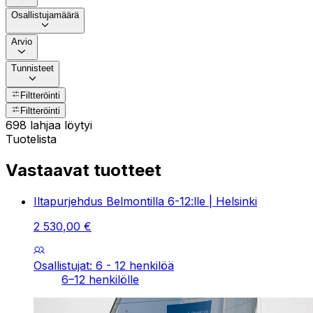
Osallistujamäärä
Arvio
Tunnisteet
Filtteröinti
Filtteröinti
698 lahjaa löytyi
Tuotelista
Vastaavat tuotteet
Iltapurjehdus Belmontilla 6-12:lle | Helsinki
2
530
,
00
€
Osallistujat: 6 - 12 henkilöä
6–12 henkilölle