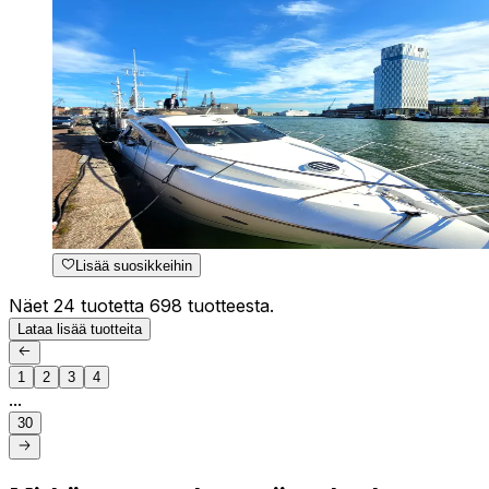
Lisää suosikkeihin
Näet 24 tuotetta 698 tuotteesta.
Lataa lisää tuotteita
1
2
3
4
...
30