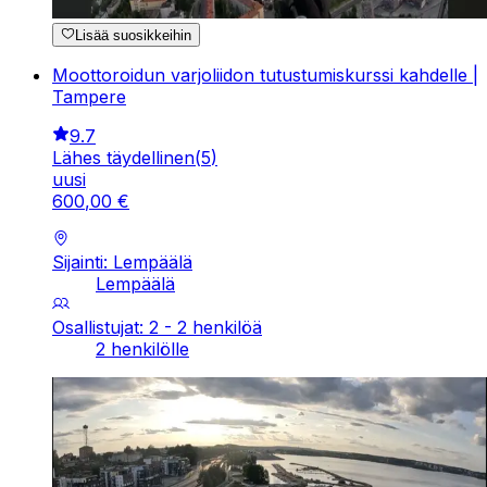
Lisää suosikkeihin
Moottoroidun varjoliidon tutustumiskurssi kahdelle |
Tampere
9.7
Lähes täydellinen
(
5
)
uusi
600
,
00
€
Sijainti: Lempäälä
Lempäälä
Osallistujat: 2 - 2 henkilöä
2 henkilölle