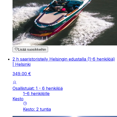
Lisää suosikkeihin
2 h saaristoristeily Helsingin edustalla (1-6 henkilöä)
| Helsinki
349
,
00
€
Osallistujat: 1 - 6 henkilöä
1–6 henkilölle
Kesto
Kesto
:
2
tuntia