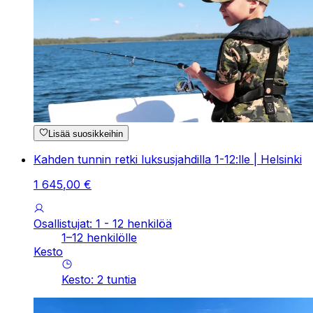
Lisää suosikkeihin
Kahden tunnin retki luksusjahdilla 1-12:lle | Helsinki
1
645
,
00
€
Osallistujat: 1 - 12 henkilöä
1–12 henkilölle
Kesto
Kesto
:
2
tuntia