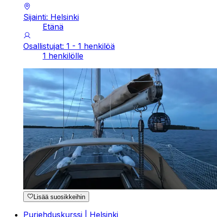
Sijainti: Helsinki
Etänä
Osallistujat: 1 - 1 henkilöä
1 henkilölle
Lisää suosikkeihin
Purjehduskurssi | Helsinki