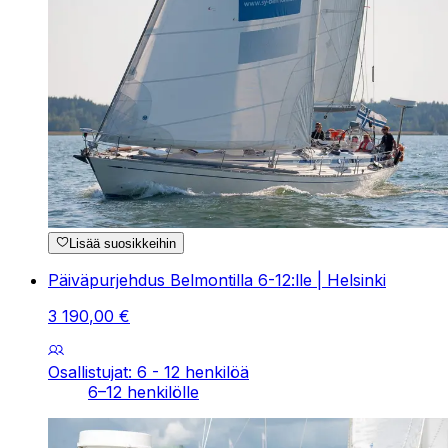
Lisää suosikkeihin
Päiväpurjehdus Belmontilla 6-12:lle | Helsinki
3
190
,
00
€
Osallistujat: 6 - 12 henkilöä
6–12 henkilölle