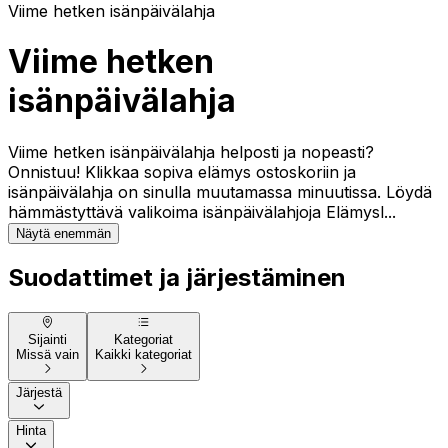
Viime hetken isänpäivälahja
Viime hetken
isänpäivälahja
Viime hetken isänpäivälahja helposti ja nopeasti?
Onnistuu! Klikkaa sopiva elämys ostoskoriin ja
isänpäivälahja on sinulla muutamassa minuutissa. Löydä
hämmästyttävä valikoima isänpäivälahjoja Elämysl...
Näytä enemmän
Suodattimet ja järjestäminen
Sijainti
Kategoriat
Missä vain
Kaikki kategoriat
Järjestä
Hinta