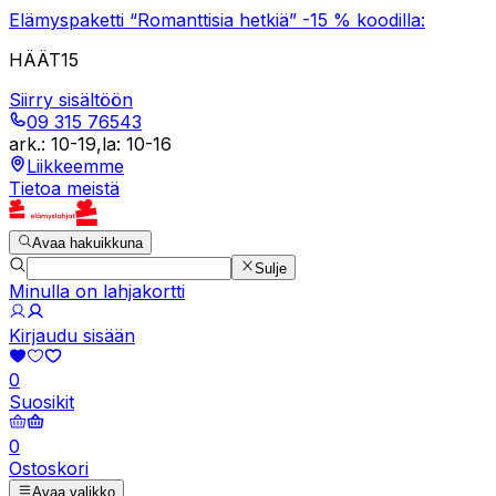
Elämyspaketti “Romanttisia hetkiä” -15 % koodilla:
HÄÄT15
Siirry sisältöön
09 315 76543
ark.
:
10-19
,
la
:
10-16
Liikkeemme
Tietoa meistä
Avaa hakuikkuna
Sulje
Minulla on lahjakortti
Kirjaudu sisään
0
Suosikit
0
Ostoskori
Avaa valikko