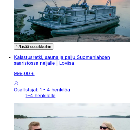
Lisää suosikkeihin
Kalastusretki, sauna ja palju Suomenlahden
saaristossa neljälle | Loviisa
999
,
00
€
Osallistujat: 1 - 4 henkilöä
1–4 henkilölle