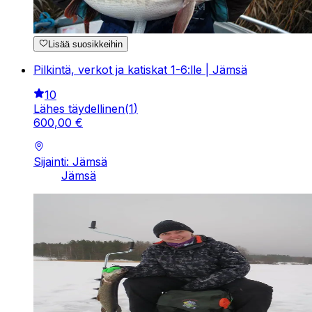
Lisää suosikkeihin
Pilkintä, verkot ja katiskat 1-6:lle | Jämsä
10
Lähes täydellinen
(
1
)
600
,
00
€
Sijainti: Jämsä
Jämsä