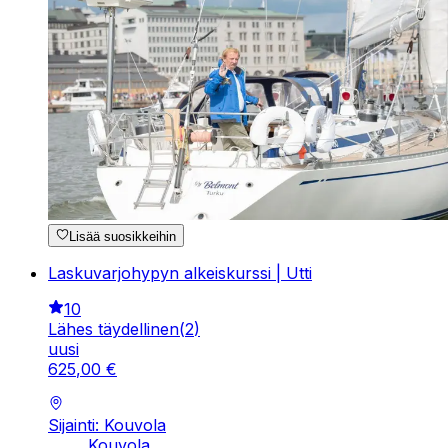
Lisää suosikkeihin
Laskuvarjohypyn alkeiskurssi | Utti
10
Lähes täydellinen
(
2
)
uusi
625
,
00
€
Sijainti: Kouvola
Kouvola