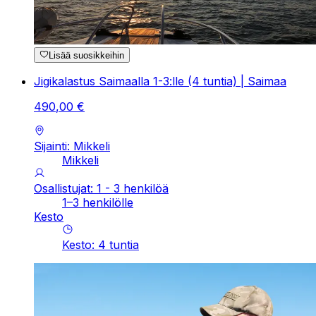
Lisää suosikkeihin
Jigikalastus Saimaalla 1-3:lle (4 tuntia) | Saimaa
490
,
00
€
Sijainti: Mikkeli
Mikkeli
Osallistujat: 1 - 3 henkilöä
1–3 henkilölle
Kesto
Kesto
:
4
tuntia