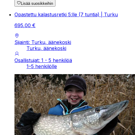
Lisää suosikkeihin
Opastettu kalastusretki 5:lle (7 tuntia) | Turku
695
,
00
€
Sijainti: Turku, äänekoski
Turku, äänekoski
Osallistujat: 1 - 5 henkilöä
1–5 henkilölle