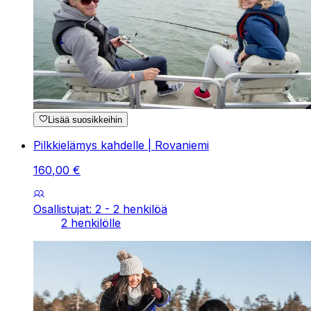
Lisää suosikkeihin
Pilkkielämys kahdelle | Rovaniemi
160
,
00
€
Osallistujat: 2 - 2 henkilöä
2 henkilölle