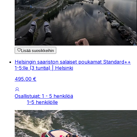
Lisää suosikkeihin
Helsingin saariston salaiset poukamat Standard++
1-5:lle (3 tuntia) | Helsinki
495
,
00
€
Osallistujat: 1 - 5 henkilöä
1–5 henkilölle