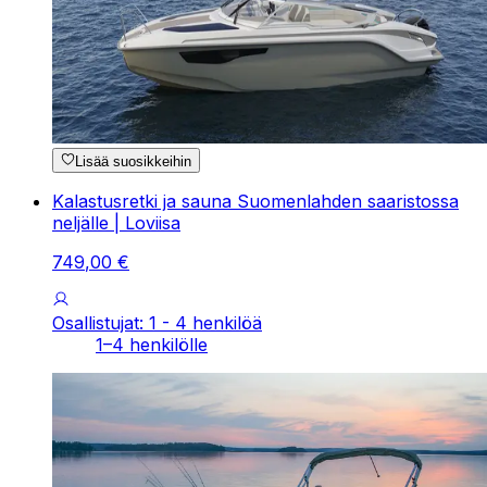
Lisää suosikkeihin
Kalastusretki ja sauna Suomenlahden saaristossa
neljälle | Loviisa
749
,
00
€
Osallistujat: 1 - 4 henkilöä
1–4 henkilölle