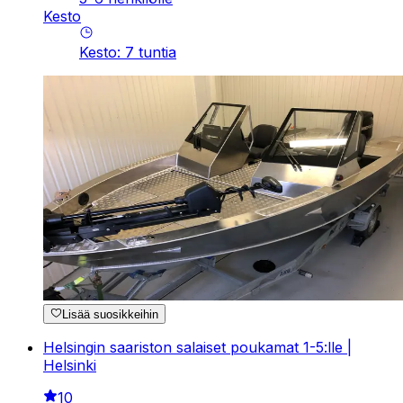
Kesto
Kesto
:
7
tuntia
Lisää suosikkeihin
Helsingin saariston salaiset poukamat 1-5:lle |
Helsinki
10