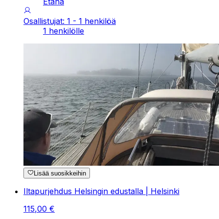
Etänä
Osallistujat: 1 - 1 henkilöä
1 henkilölle
Lisää suosikkeihin
Iltapurjehdus Helsingin edustalla | Helsinki
115
,
00
€