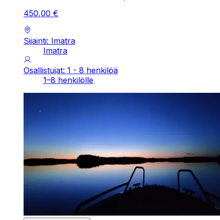
450
,
00
€
Sijainti: Imatra
Imatra
Osallistujat: 1 - 8 henkilöä
1–8 henkilölle