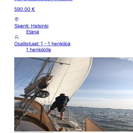
590
,
00
€
Sijainti: Helsinki
Etänä
Osallistujat: 1 - 1 henkilöä
1 henkilölle