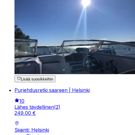
Lisää suosikkeihin
Purjehdusretki saareen | Helsinki
10
Lähes täydellinen
(
2
)
249
,
00
€
Sijainti: Helsinki