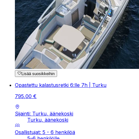
Lisää suosikkeihin
Opastettu kalastusretki 6:lle 7h | Turku
795
,
00
€
Sijainti: Turku, äänekoski
Turku, äänekoski
Osallistujat: 5 - 6 henkilöä
5–6 henkilölle