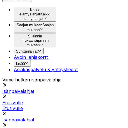
Kaikki
elämyslahjat
Kaikki
elämyslahjat
Saajan mukaan
Saajan
mukaan
Sijainnin
mukaan
Sijainnin
mukaan
Synttärilahjat
Avoin lahjakortti
Lisää
Asiakaspalvelu & yhteystiedot
Viime hetken isänpäivälahja
Isänpäivälahjat
Etusivulle
Etusivulle
Isänpäivälahjat