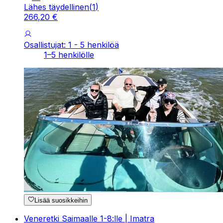
Lähes täydellinen
(
1
)
266
,
20
€
Osallistujat: 1 - 5 henkilöä
1–5 henkilölle
Lisää suosikkeihin
Veneretki Saimaalle 1-8:lle | Imatra