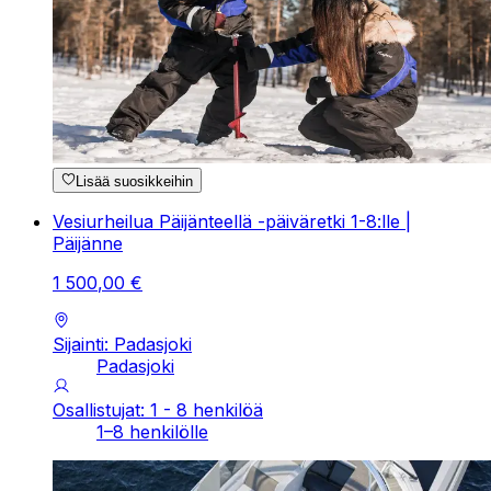
Lisää suosikkeihin
Vesiurheilua Päijänteellä -päiväretki 1-8:lle |
Päijänne
1
500
,
00
€
Sijainti: Padasjoki
Padasjoki
Osallistujat: 1 - 8 henkilöä
1–8 henkilölle