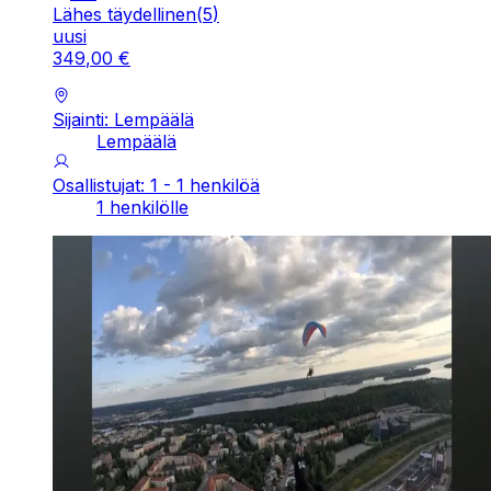
Lähes täydellinen
(
5
)
uusi
349
,
00
€
Sijainti: Lempäälä
Lempäälä
Osallistujat: 1 - 1 henkilöä
1 henkilölle