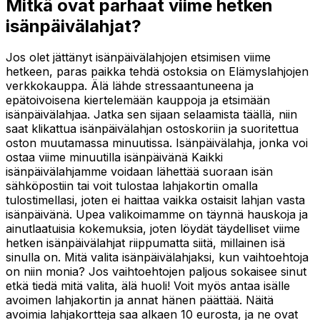
Mitkä ovat parhaat viime hetken
isänpäivälahjat?
Jos olet jättänyt isänpäivälahjojen etsimisen viime
hetkeen, paras paikka tehdä ostoksia on Elämyslahjojen
verkkokauppa. Älä lähde stressaantuneena ja
epätoivoisena kiertelemään kauppoja ja etsimään
isänpäivälahjaa. Jatka sen sijaan selaamista täällä, niin
saat klikattua isänpäivälahjan ostoskoriin ja suoritettua
oston muutamassa minuutissa. Isänpäivälahja, jonka voi
ostaa viime minuutilla isänpäivänä Kaikki
isänpäivälahjamme voidaan lähettää suoraan isän
sähköpostiin tai voit tulostaa lahjakortin omalla
tulostimellasi, joten ei haittaa vaikka ostaisit lahjan vasta
isänpäivänä. Upea valikoimamme on täynnä hauskoja ja
ainutlaatuisia kokemuksia, joten löydät täydelliset viime
hetken isänpäivälahjat riippumatta siitä, millainen isä
sinulla on. Mitä valita isänpäivälahjaksi, kun vaihtoehtoja
on niin monia? Jos vaihtoehtojen paljous sokaisee sinut
etkä tiedä mitä valita, älä huoli! Voit myös antaa isälle
avoimen lahjakortin ja annat hänen päättää. Näitä
avoimia lahjakortteja saa alkaen 10 eurosta, ja ne ovat