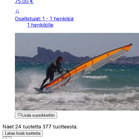
75
,
00
€
Osallistujat: 1 - 1 henkilöä
1 henkilölle
Lisää suosikkeihin
Näet 24 tuotetta 377 tuotteesta.
Lataa lisää tuotteita