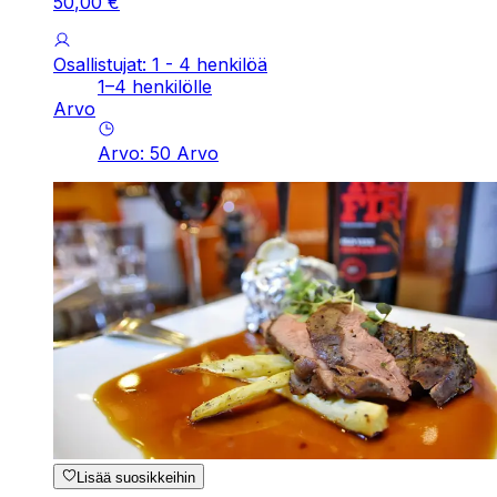
50
,
00
€
Osallistujat: 1 - 4 henkilöä
1–4 henkilölle
Arvo
Arvo
:
50
Arvo
Lisää suosikkeihin