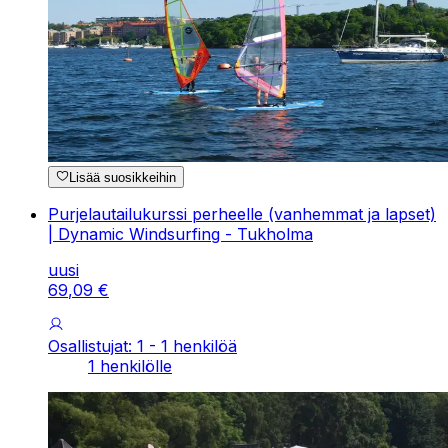
Lisää suosikkeihin
Purjelautailukurssi perheelle (vanhemmat ja lapset)
| Dynamic Windsurfing - Tukholma
uusi
69
,
09
€
Osallistujat: 1 - 1 henkilöä
1 henkilölle