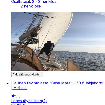
Osallistujat: 2 - 2 henkilöä
2 henkilölle
Lisää suosikkeihin
Illallinen ravintolassa "Casa Mare" - 50 € lahjakortti
| Helsinki
9.3
Lähes täydellinen
(
2
)