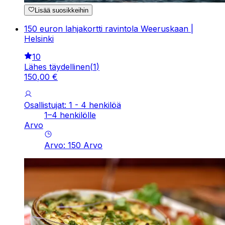
Lisää suosikkeihin
150 euron lahjakortti ravintola Weeruskaan |
Helsinki
10
Lähes täydellinen
(
1
)
150
,
00
€
Osallistujat: 1 - 4 henkilöä
1–4 henkilölle
Arvo
Arvo
:
150
Arvo