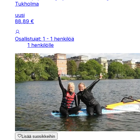
Tukholma
uusi
88
,
89
€
Osallistujat: 1 - 1 henkilöä
1 henkilölle
Lisää suosikkeihin