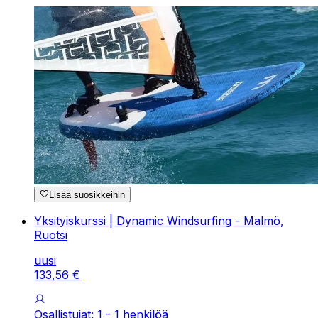
Lisää suosikkeihin
Yksityiskurssi | Dynamic Windsurfing - Malmö,
Ruotsi
uusi
133
,
56
€
Osallistujat: 1 - 1 henkilöä