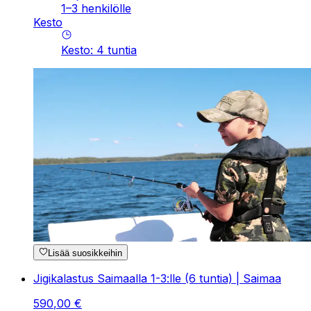
1–3 henkilölle
Kesto
Kesto
:
4
tuntia
Lisää suosikkeihin
Jigikalastus Saimaalla 1-3:lle (6 tuntia) | Saimaa
590
,
00
€