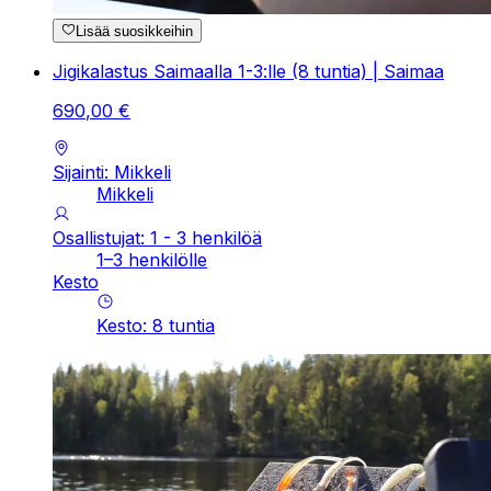
Lisää suosikkeihin
Jigikalastus Saimaalla 1-3:lle (8 tuntia) | Saimaa
690
,
00
€
Sijainti: Mikkeli
Mikkeli
Osallistujat: 1 - 3 henkilöä
1–3 henkilölle
Kesto
Kesto
:
8
tuntia