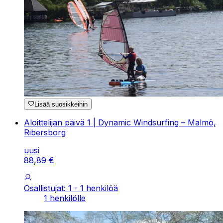
Lisää suosikkeihin
Aloittelijan päivä 1 | Dynamic Windsurfing – Malmö,
Ribersborg
uusi
88
,
89
€
Osallistujat: 1 - 1 henkilöä
1 henkilölle