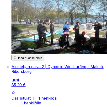
Lisää suosikkeihin
Aloittelijan päivä 2 | Dynamic Windsurfing – Malmö,
Ribersborg
uusi
85
,
20
€
Osallistujat: 1 - 1 henkilöä
1 henkilölle