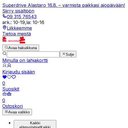
Superdrive Alastaro 16.8. – varmista paikkasi ajopäivään!
Siirry sisältöön
09 315 76543
ark.
:
10-19
,
la
:
10-16
Liikkeemme
Tietoa meistä
Avaa hakuikkuna
Sulje
Minulla on lahjakortti
Kirjaudu sisään
0
Suosikit
0
Ostoskori
Avaa valikko
Kaikki
elämyslahjat
Kaikki