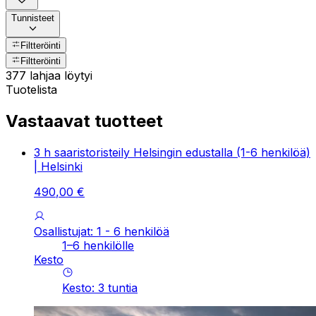
Tunnisteet
Filtteröinti
Filtteröinti
377 lahjaa löytyi
Tuotelista
Vastaavat tuotteet
3 h saaristoristeily Helsingin edustalla (1-6 henkilöä)
| Helsinki
490
,
00
€
Osallistujat: 1 - 6 henkilöä
1–6 henkilölle
Kesto
Kesto
:
3
tuntia