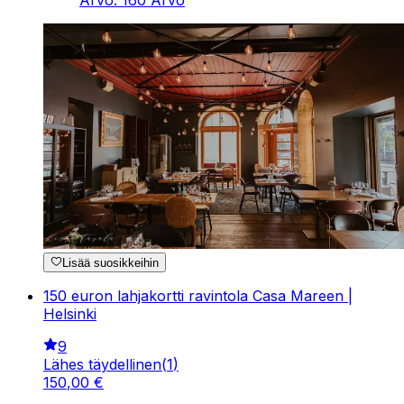
Lisää suosikkeihin
150 euron lahjakortti ravintola Casa Mareen |
Helsinki
9
Lähes täydellinen
(
1
)
150
,
00
€