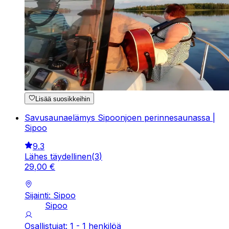
Lisää suosikkeihin
Savusaunaelämys Sipoonjoen perinnesaunassa |
Sipoo
9.3
Lähes täydellinen
(
3
)
29
,
00
€
Sijainti: Sipoo
Sipoo
Osallistujat: 1 - 1 henkilöä