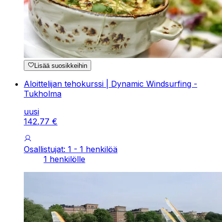
Lisää suosikkeihin
Aloittelijan tehokurssi | Dynamic Windsurfing -
Tukholma
uusi
142
,
77
€
Osallistujat: 1 - 1 henkilöä
1 henkilölle