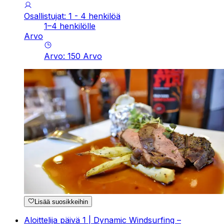
Osallistujat: 1 - 4 henkilöä
1–4 henkilölle
Arvo
Arvo
:
150
Arvo
Lisää suosikkeihin
Aloittelija päivä 1 | Dynamic Windsurfing –