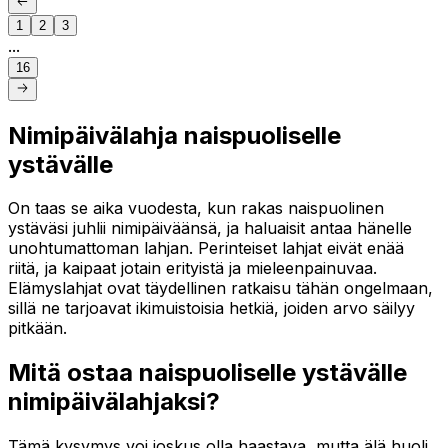
1
2
3
...
16
Nimipäivälahja naispuoliselle
ystävälle
On taas se aika vuodesta, kun rakas naispuolinen
ystäväsi juhlii nimipäiväänsä, ja haluaisit antaa hänelle
unohtumattoman lahjan. Perinteiset lahjat eivät enää
riitä, ja kaipaat jotain erityistä ja mieleenpainuvaa.
Elämyslahjat ovat täydellinen ratkaisu tähän ongelmaan,
sillä ne tarjoavat ikimuistoisia hetkiä, joiden arvo säilyy
pitkään.
Mitä ostaa naispuoliselle ystävälle
nimipäivälahjaksi?
Tämä kysymys voi joskus olla haastava, mutta älä huoli,