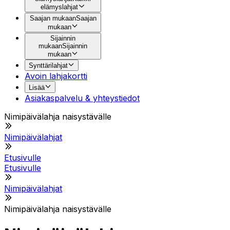
elämyslahjat
Saajan mukaan
Saajan
mukaan
Sijainnin
mukaan
Sijainnin
mukaan
Synttärilahjat
Avoin lahjakortti
Lisää
Asiakaspalvelu & yhteystiedot
Nimipäivälahja naisystävälle
Nimipäivälahjat
Etusivulle
Etusivulle
Nimipäivälahjat
Nimipäivälahja naisystävälle