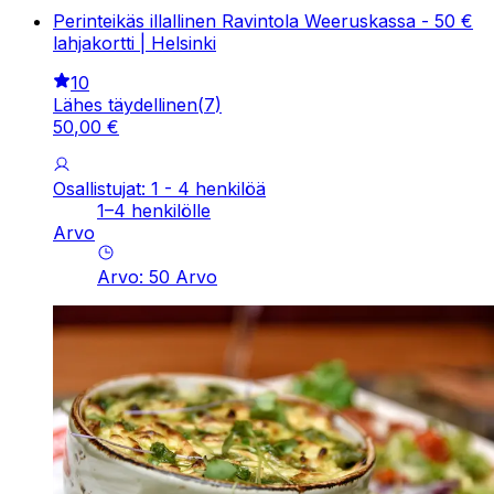
Perinteikäs illallinen Ravintola Weeruskassa - 50 €
lahjakortti | Helsinki
10
Lähes täydellinen
(
7
)
50
,
00
€
Osallistujat: 1 - 4 henkilöä
1–4 henkilölle
Arvo
Arvo
:
50
Arvo