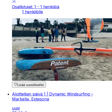
Osallistujat: 1 - 1 henkilöä
1 henkilölle
Lisää suosikkeihin
Aloittelijan päivä 1 | Dynamic Windsurfing –
Marbella, Estepona
uusi