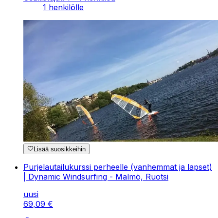
1 henkilölle
Lisää suosikkeihin
Purjelautailukurssi perheelle (vanhemmat ja lapset)
| Dynamic Windsurfing - Malmö, Ruotsi
uusi
69
,
09
€