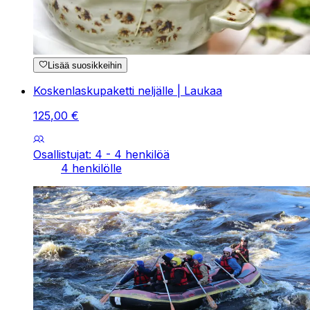
Lisää suosikkeihin
Koskenlaskupaketti neljälle | Laukaa
125
,
00
€
Osallistujat: 4 - 4 henkilöä
4 henkilölle