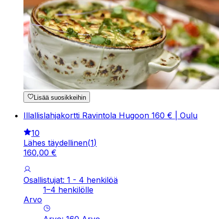
Lisää suosikkeihin
Illallislahjakortti Ravintola Hugoon 160 € | Oulu
10
Lähes täydellinen
(
1
)
160
,
00
€
Osallistujat: 1 - 4 henkilöä
1–4 henkilölle
Arvo
Arvo
:
160
Arvo