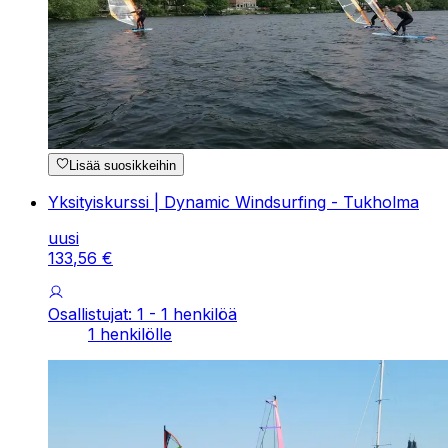
Lisää suosikkeihin
Yksityiskurssi | Dynamic Windsurfing - Tukholma
uusi
133
,
56
€
Osallistujat: 1 - 1 henkilöä
1 henkilölle