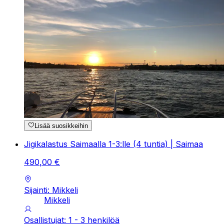
Lisää suosikkeihin
Jigikalastus Saimaalla 1-3:lle (4 tuntia) | Saimaa
490
,
00
€
Sijainti: Mikkeli
Mikkeli
Osallistujat: 1 - 3 henkilöä