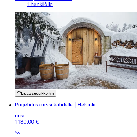
1 henkilölle
Lisää suosikkeihin
Purjehduskurssi kahdelle | Helsinki
uusi
1
180
,
00
€