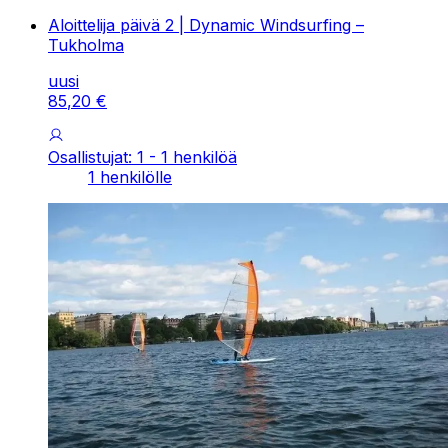
Aloittelija päivä 2 | Dynamic Windsurfing –
Tukholma
uusi
85
,
20
€
Osallistujat: 1 - 1 henkilöä
1 henkilölle