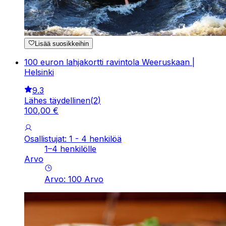
Lisää suosikkeihin
100 euron lahjakortti ravintola Weeruskaan |
Helsinki
9.3
Lähes täydellinen
(
2
)
100
,
00
€
Osallistujat: 1 - 4 henkilöä
1–4 henkilölle
Arvo
Arvo
:
100
Arvo