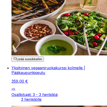
Lisää suosikkeihin
Yksityinen vegaaniruokakurssi kolmelle |
Pääkaupunkiseutu
359
,
00
€
Osallistujat: 3 - 3 henkilöä
3 henkilölle