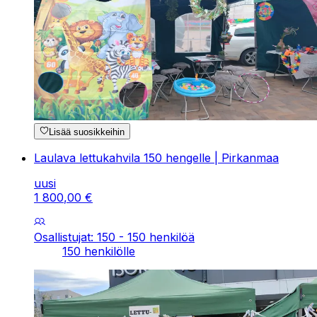
Lisää suosikkeihin
Laulava lettukahvila 150 hengelle | Pirkanmaa
uusi
1
800
,
00
€
Osallistujat: 150 - 150 henkilöä
150 henkilölle