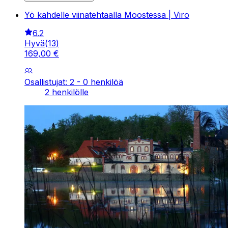
Yö kahdelle viinatehtaalla Moostessa | Viro
6.2
Hyvä
(
13
)
169
,
00
€
Osallistujat: 2 - 0 henkilöä
2 henkilölle