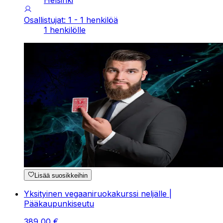
Helsinki
Osallistujat: 1 - 1 henkilöä
1 henkilölle
Lisää suosikkeihin
Yksityinen vegaaniruokakurssi neljälle |
Pääkaupunkiseutu
389
,
00
€