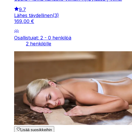
9.7
Lähes täydellinen
(
3
)
169
,
00
€
Osallistujat: 2 - 0 henkilöä
2 henkilölle
Lisää suosikkeihin