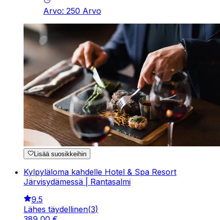
Arvo
:
250
Arvo
Lisää suosikkeihin
Kylpyläloma kahdelle Hotel & Spa Resort
Järvisydämessä | Rantasalmi
9.5
Lähes täydellinen
(
3
)
389
,
00
€