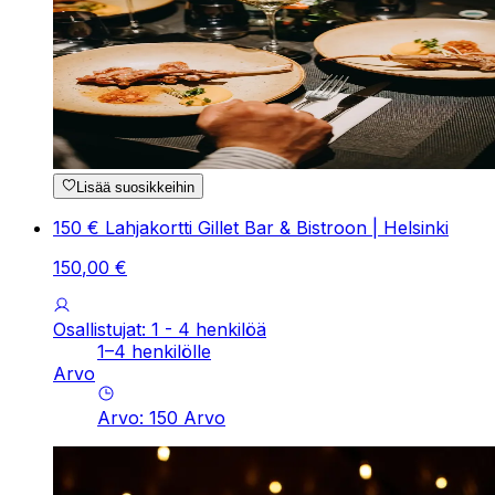
Lisää suosikkeihin
150 € Lahjakortti Gillet Bar & Bistroon | Helsinki
150
,
00
€
Osallistujat: 1 - 4 henkilöä
1–4 henkilölle
Arvo
Arvo
:
150
Arvo