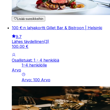
Lisää suosikkeihin
100 €:n lahjakortti Gillet Bar & Bistroon | Helsinki
9.7
Lähes täydellinen
(
3
)
100
,
00
€
Osallistujat: 1 - 4 henkilöä
1–4 henkilölle
Arvo
Arvo
:
100
Arvo