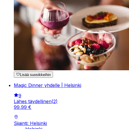
Lisää suosikkeihin
Magic Dinner yhdelle | Helsinki
9
Lähes täydellinen
(
2
)
99
,
99
€
Sijainti: Helsinki