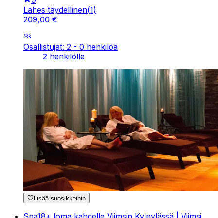
9
Lähes täydellinen
(
1
)
209
,
00
€
Osallistujat: 2 - 0 henkilöä
2 henkilölle
Lisää suosikkeihin
Spa18+ loma kahdelle Viimsin Kylpylässä | Viimsi