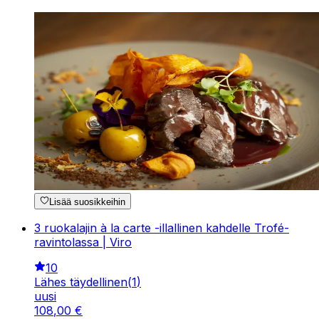
Lisää suosikkeihin
3 ruokalajin à la carte -illallinen kahdelle Trofé-
ravintolassa | Viro
10
Lähes täydellinen
(
1
)
uusi
108
,
00
€