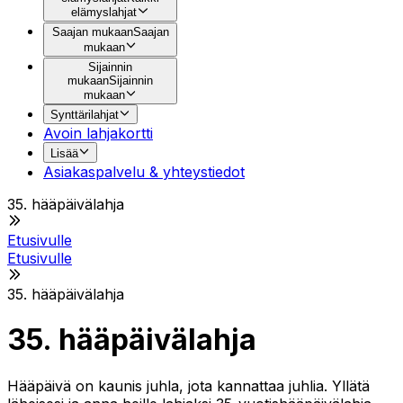
elämyslahjat
Saajan mukaan
Saajan
mukaan
Sijainnin
mukaan
Sijainnin
mukaan
Synttärilahjat
Avoin lahjakortti
Lisää
Asiakaspalvelu & yhteystiedot
35. hääpäivälahja
Etusivulle
Etusivulle
35. hääpäivälahja
35. hääpäivälahja
Hääpäivä on kaunis juhla, jota kannattaa juhlia. Yllätä