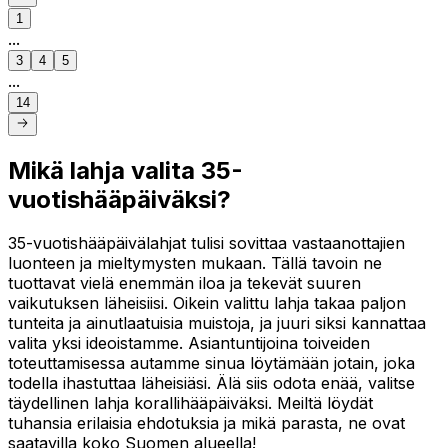
1
...
3
4
5
...
14
Mikä lahja valita 35-
vuotishääpäiväksi?
35-vuotishääpäivälahjat tulisi sovittaa vastaanottajien
luonteen ja mieltymysten mukaan. Tällä tavoin ne
tuottavat vielä enemmän iloa ja tekevät suuren
vaikutuksen läheisiisi. Oikein valittu lahja takaa paljon
tunteita ja ainutlaatuisia muistoja, ja juuri siksi kannattaa
valita yksi ideoistamme. Asiantuntijoina toiveiden
toteuttamisessa autamme sinua löytämään jotain, joka
todella ihastuttaa läheisiäsi. Älä siis odota enää, valitse
täydellinen lahja korallihääpäiväksi. Meiltä löydät
tuhansia erilaisia ehdotuksia ja mikä parasta, ne ovat
saatavilla koko Suomen alueella!