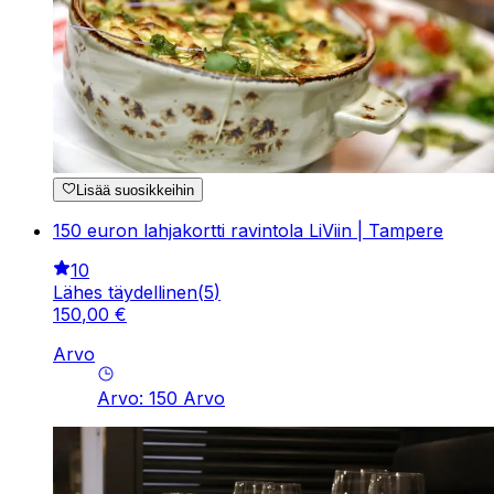
Lisää suosikkeihin
150 euron lahjakortti ravintola LiViin | Tampere
10
Lähes täydellinen
(
5
)
150
,
00
€
Arvo
Arvo
:
150
Arvo