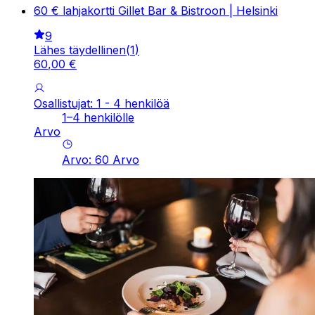
60 € lahjakortti Gillet Bar & Bistroon | Helsinki
9
Lähes täydellinen
(
1
)
60
,
00
€
Osallistujat: 1 - 4 henkilöä
1–4 henkilölle
Arvo
Arvo
:
60
Arvo