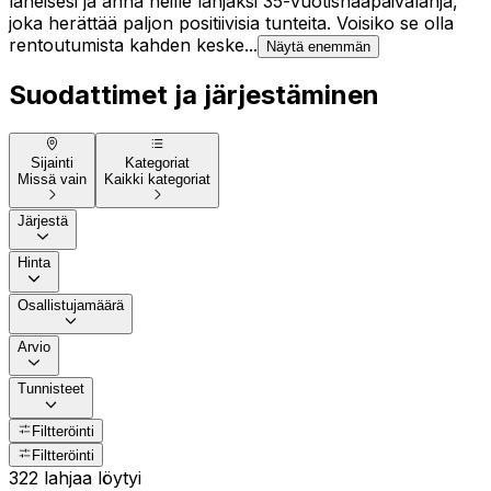
läheisesi ja anna heille lahjaksi 35-vuotishääpäivälahja,
joka herättää paljon positiivisia tunteita. Voisiko se olla
rentoutumista kahden keske...
Näytä enemmän
Suodattimet ja järjestäminen
Sijainti
Kategoriat
Missä vain
Kaikki kategoriat
Järjestä
Hinta
Osallistujamäärä
Arvio
Tunnisteet
Filtteröinti
Filtteröinti
322 lahjaa löytyi