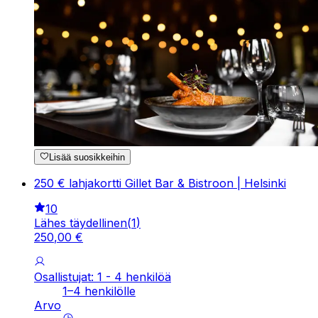
Lisää suosikkeihin
250 € lahjakortti Gillet Bar & Bistroon | Helsinki
10
Lähes täydellinen
(
1
)
250
,
00
€
Osallistujat: 1 - 4 henkilöä
1–4 henkilölle
Arvo