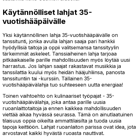
Käytännölliset lahjat 35-
vuotishääpäivälle
Yksi käytännöllinen lahja 35-vuotishääpäivälle on
tanssitunti, jonka avulla lahjan saaja pari hankkii
hyödyllisiä taitoja ja oppii valitsemansa tanssityylin
tärkeimmät askeleet. Tanssiaiheinen lahja tarjoaa
pitkäaikaiselle parille mahdollisuuden myös löytää uusi
harrastus. Jos lahjan saajat rakastavat musiikkia ja
tanssilattia kuului myös heidän hääjuhliinsa, panosta
tanssituntiin tai -kurssiin. Tällainen 35-
vuotishääpäivälahja tuo suhteeseen uutta energiaa!
Toinen vaihtoehto on kulinaariset työpajat - 35-
vuotishääpäivälahja, joka antaa parille uusia
ruoanlaittotaitoja ja ennen kaikkea mahdollisuuden
viettää aikaa hyvässä seurassa. Tämä on ainutlaatuinen
tilaisuus oppia oikeilta ammattilaisilta ja tuoda uusia
tapoja keittiöön. Lahjat ruoanlaiton parissa ovat idea, jota
arvostavat kaikki hyvästä ruoasta nauttivat.