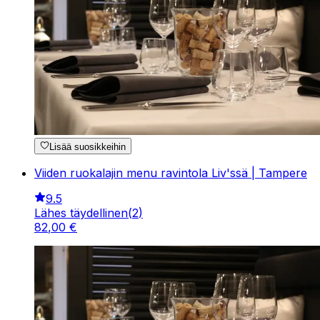
Lisää suosikkeihin
Viiden ruokalajin menu ravintola Liv'ssä | Tampere
9.5
Lähes täydellinen
(
2
)
82
,
00
€