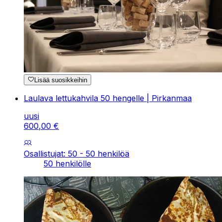
Lisää suosikkeihin
Laulava lettukahvila 50 hengelle | Pirkanmaa
uusi
600
,
00
€
Osallistujat: 50 - 50 henkilöä
50 henkilölle