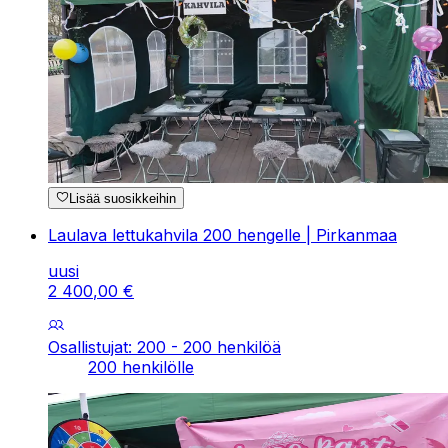
Lisää suosikkeihin
Laulava lettukahvila 200 hengelle | Pirkanmaa
uusi
2
400
,
00
€
Osallistujat: 200 - 200 henkilöä
200 henkilölle