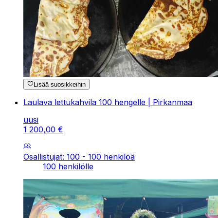
Lisää suosikkeihin
Laulava lettukahvila 100 hengelle | Pirkanmaa
uusi
1
200
,
00
€
Osallistujat: 100 - 100 henkilöä
100 henkilölle