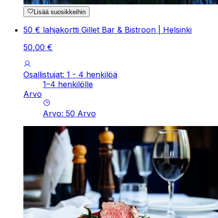
Lisää suosikkeihin
50 € lahjakortti Gillet Bar & Bistroon | Helsinki
50
,
00
€
Osallistujat: 1 - 4 henkilöä
1–4 henkilölle
Arvo
Arvo
:
50
Arvo