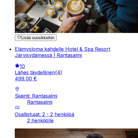
Lisää suosikkeihin
Elämysloma kahdelle Hotel & Spa Resort
Järvisydämessä | Rantasalmi
10
Lähes täydellinen
(
4
)
499
,
00
€
Sijainti: Rantasalmi
Rantasalmi
Osallistujat: 2 - 2 henkilöä
2 henkilölle