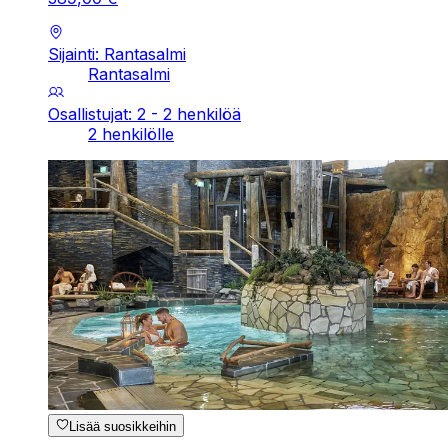
Sijainti: Rantasalmi
Rantasalmi
Osallistujat: 2 - 2 henkilöä
2 henkilölle
Lisää suosikkeihin