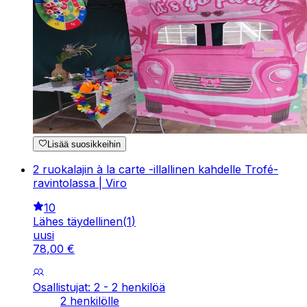
Lisää suosikkeihin
2 ruokalajin à la carte -illallinen kahdelle Trofé-
ravintolassa | Viro
10
Lähes täydellinen
(
1
)
uusi
78
,
00
€
Osallistujat: 2 - 2 henkilöä
2 henkilölle