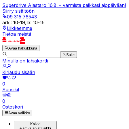
Superdrive Alastaro 16.8. – varmista paikkasi ajopäivään!
Siirry sisältöön
09 315 76543
ark.
:
10-19
,
la
:
10-16
Liikkeemme
Tietoa meistä
Avaa hakuikkuna
Sulje
Minulla on lahjakortti
Kirjaudu sisään
0
Suosikit
0
Ostoskori
Avaa valikko
Kaikki
elämyslahjat
Kaikki