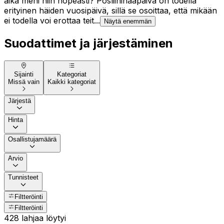
aika meni niin nopeasti? Posliinihääpäivä on todella
erityinen häiden vuosipäivä, sillä se osoittaa, että mikään
ei todella voi erottaa teit...
Näytä enemmän
Suodattimet ja järjestäminen
Sijainti
Kategoriat
Missä vain
Kaikki kategoriat
Järjestä
Hinta
Osallistujamäärä
Arvio
Tunnisteet
Filtteröinti
Filtteröinti
428 lahjaa löytyi