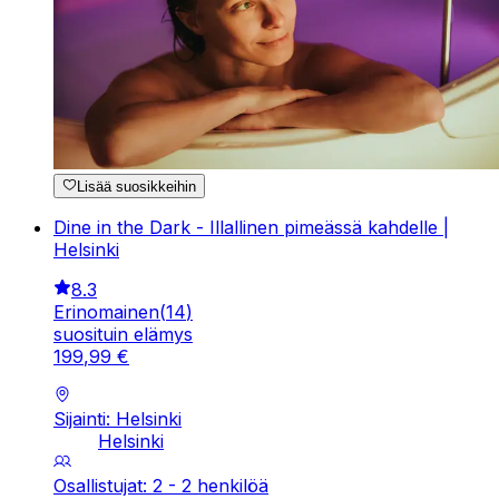
Lisää suosikkeihin
Dine in the Dark - Illallinen pimeässä kahdelle |
Helsinki
8.3
Erinomainen
(
14
)
suosituin elämys
199
,
99
€
Sijainti: Helsinki
Helsinki
Osallistujat: 2 - 2 henkilöä