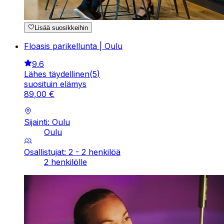
Lisää suosikkeihin
Floasis parikellunta | Oulu
9.6
Lähes täydellinen
(
5
)
suosituin elämys
89
,
00
€
Sijainti: Oulu
Oulu
Osallistujat: 2 - 2 henkilöä
2 henkilölle