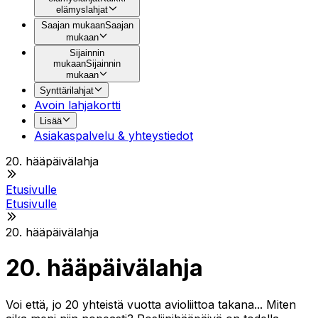
elämyslahjat
Saajan mukaan
Saajan
mukaan
Sijainnin
mukaan
Sijainnin
mukaan
Synttärilahjat
Avoin lahjakortti
Lisää
Asiakaspalvelu & yhteystiedot
20. hääpäivälahja
Etusivulle
Etusivulle
20. hääpäivälahja
20. hääpäivälahja
Voi että, jo 20 yhteistä vuotta avioliittoa takana... Miten