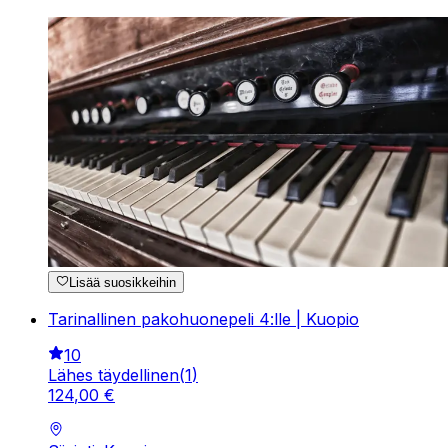
Lisää suosikkeihin
Tarinallinen pakohuonepeli 4:lle | Kuopio
10
Lähes täydellinen
(
1
)
124
,
00
€