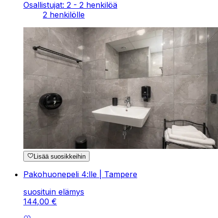
Osallistujat: 2 - 2 henkilöä
2 henkilölle
Lisää suosikkeihin
Pakohuonepeli 4:lle | Tampere
suosituin elämys
144
,
00
€