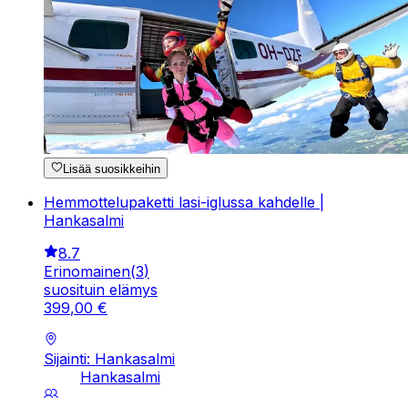
Lisää suosikkeihin
Hemmottelupaketti lasi-iglussa kahdelle |
Hankasalmi
8.7
Erinomainen
(
3
)
suosituin elämys
399
,
00
€
Sijainti: Hankasalmi
Hankasalmi