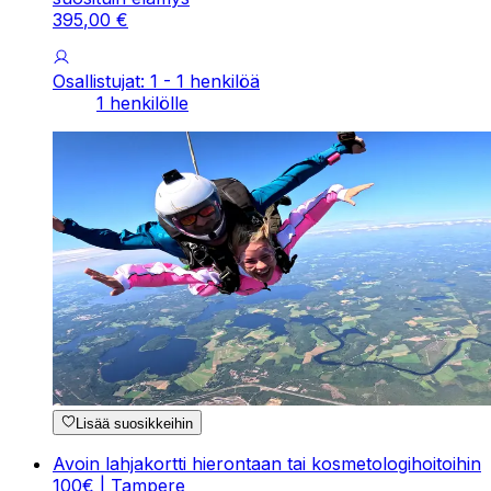
395
,
00
€
Osallistujat: 1 - 1 henkilöä
1 henkilölle
Lisää suosikkeihin
Avoin lahjakortti hierontaan tai kosmetologihoitoihin
100€ | Tampere