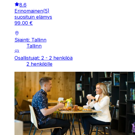
8.6
Erinomainen
(
5
)
suosituin elämys
99
,
00
€
Sijainti: Tallinn
Tallinn
Osallistujat: 2 - 2 henkilöä
2 henkilölle