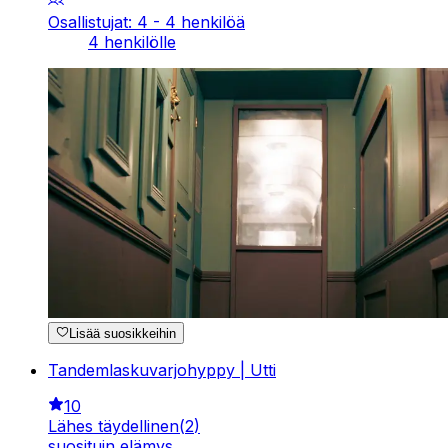
Osallistujat: 4 - 4 henkilöä
4 henkilölle
Lisää suosikkeihin
Tandemlaskuvarjohyppy | Utti
10
Lähes täydellinen
(
2
)
suosituin elämys