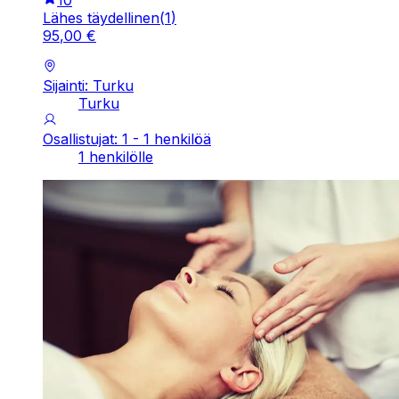
Lähes täydellinen
(
1
)
95
,
00
€
Sijainti: Turku
Turku
Osallistujat: 1 - 1 henkilöä
1 henkilölle