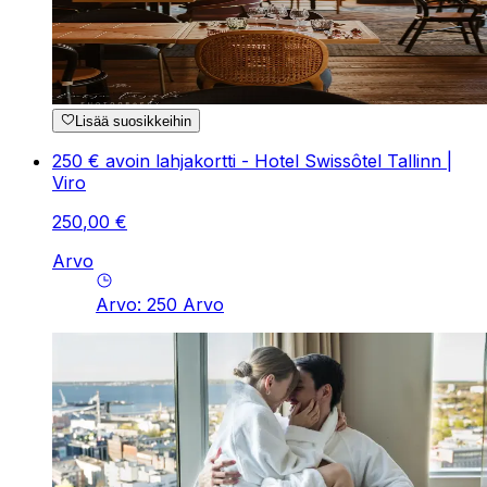
Lisää suosikkeihin
250 € avoin lahjakortti - Hotel Swissôtel Tallinn |
Viro
250
,
00
€
Arvo
Arvo
:
250
Arvo