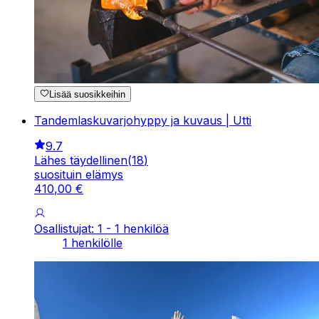
Lisää suosikkeihin
Tandemlaskuvarjohyppy ja kuvaus | Utti
9.7
Lähes täydellinen
(
18
)
suosituin elämys
410
,
00
€
Osallistujat: 1 - 1 henkilöä
1 henkilölle