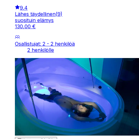
9.4
Lähes täydellinen
(
9
)
suosituin elämys
130
,
00
€
Osallistujat: 2 - 2 henkilöä
2 henkilölle