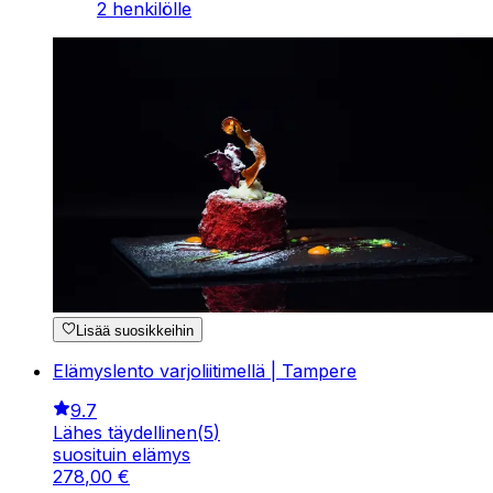
2 henkilölle
Lisää suosikkeihin
Elämyslento varjoliitimellä | Tampere
9.7
Lähes täydellinen
(
5
)
suosituin elämys
278
,
00
€