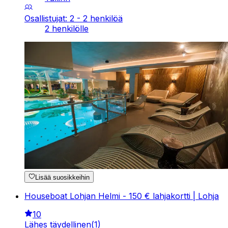
Osallistujat: 2 - 2 henkilöä
2 henkilölle
Lisää suosikkeihin
Houseboat Lohjan Helmi - 150 € lahjakortti | Lohja
10
Lähes täydellinen
(
1
)