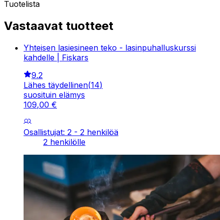
Tuotelista
Vastaavat tuotteet
Yhteisen lasiesineen teko - lasinpuhalluskurssi
kahdelle | Fiskars
9.2
Lähes täydellinen
(
14
)
suosituin elämys
109
,
00
€
Osallistujat: 2 - 2 henkilöä
2 henkilölle