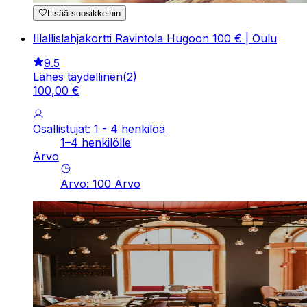
Lisää suosikkeihin
Illallislahjakortti Ravintola Hugoon 100 € | Oulu
9.5
Lähes täydellinen
(
2
)
100
,
00
€
Osallistujat: 1 - 4 henkilöä
1–4 henkilölle
Arvo
Arvo
:
100
Arvo