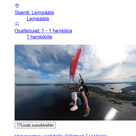
Sijainti: Lempäälä
Lempäälä
Osallistujat: 1 - 1 henkilöä
1 henkilölle
Lisää suosikkeihin