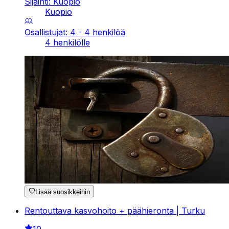
Sijainti: Kuopio
Kuopio
Osallistujat: 4 - 4 henkilöä
4 henkilölle
Lisää suosikkeihin
Rentouttava kasvohoito + päähieronta | Turku
10