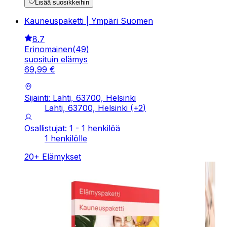
Lisää suosikkeihin
Kauneuspaketti | Ympäri Suomen
8.7
Erinomainen
(
49
)
suosituin elämys
69
,
99
€
Sijainti: Lahti, 63700, Helsinki
Lahti, 63700, Helsinki
(+
2
)
Osallistujat: 1 - 1 henkilöä
1 henkilölle
20
+
Elämykset