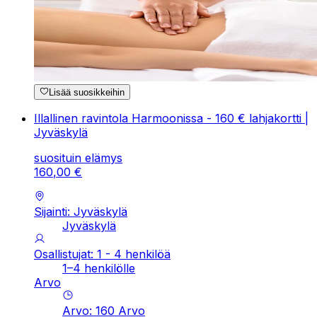
Lisää suosikkeihin
Illallinen ravintola Harmoonissa - 160 € lahjakortti |
Jyväskylä
suosituin elämys
160
,
00
€
Sijainti: Jyväskylä
Jyväskylä
Osallistujat: 1 - 4 henkilöä
1–4 henkilölle
Arvo
Arvo
:
160
Arvo