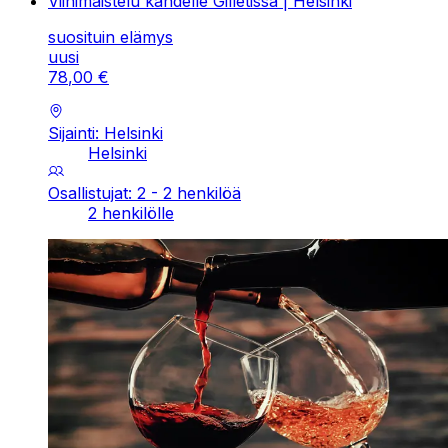
Viinimaistelu kahdelle Gilletissä | Helsinki
suosituin elämys
uusi
78
,
00
€
Sijainti: Helsinki
Helsinki
Osallistujat: 2 - 2 henkilöä
2 henkilölle