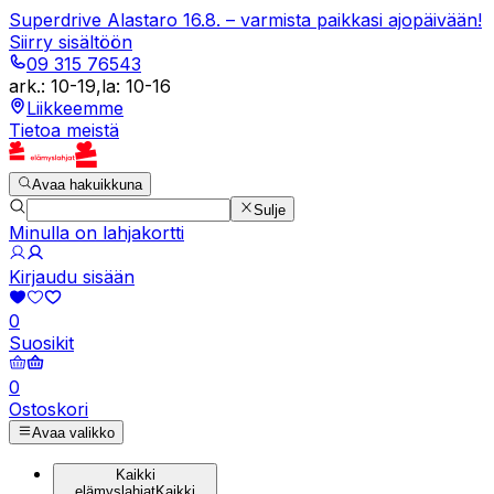
Superdrive Alastaro 16.8. – varmista paikkasi ajopäivään!
Siirry sisältöön
09 315 76543
ark.
:
10-19
,
la
:
10-16
Liikkeemme
Tietoa meistä
Avaa hakuikkuna
Sulje
Minulla on lahjakortti
Kirjaudu sisään
0
Suosikit
0
Ostoskori
Avaa valikko
Kaikki
elämyslahjat
Kaikki