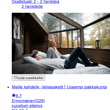
Osallistujat: 2 - 2 henkilöä
2 henkilölle
Lisää suosikkeihin
Meille kahdelle -lahjapaketti | Useampi paikkakunta
8.7
Erinomainen
(
226
)
suosituin elämys