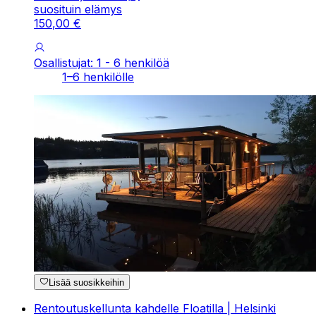
suosituin elämys
150
,
00
€
Osallistujat: 1 - 6 henkilöä
1–6 henkilölle
Lisää suosikkeihin
Rentoutuskellunta kahdelle Floatilla | Helsinki