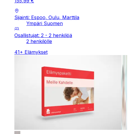
155
,
99
€
Sijainti: Espoo, Oulu, Marttila
Ympäri Suomen
Osallistujat: 2 - 2 henkilöä
2 henkilölle
41
+
Elämykset