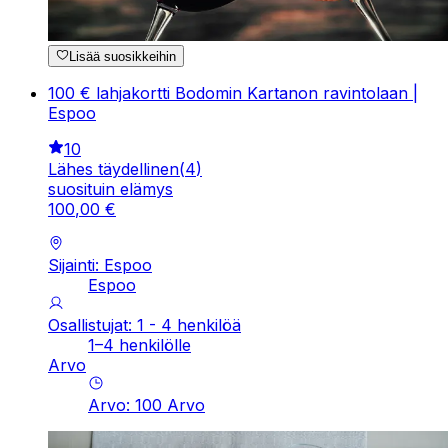
Lisää suosikkeihin
100 € lahjakortti Bodomin Kartanon ravintolaan |
Espoo
10
Lähes täydellinen
(
4
)
suosituin elämys
100
,
00
€
Sijainti: Espoo
Espoo
Osallistujat: 1 - 4 henkilöä
1–4 henkilölle
Arvo
Arvo
:
100
Arvo