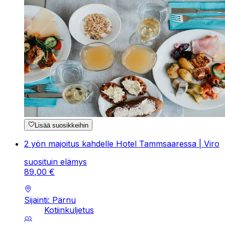
Lisää suosikkeihin
2 yön majoitus kahdelle Hotel Tammsaaressa | Viro
suosituin elämys
89
,
00
€
Sijainti: Pärnu
Kotiinkuljetus