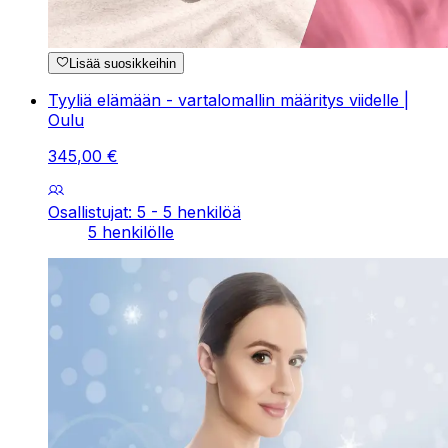
Lisää suosikkeihin
Tyyliä elämään - vartalomallin määritys viidelle |
Oulu
345
,
00
€
Osallistujat: 5 - 5 henkilöä
5 henkilölle