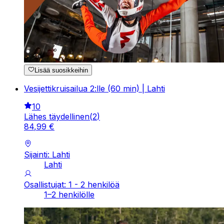
Lisää suosikkeihin
Vesijettikruisailua 2:lle (60 min) | Lahti
10
Lähes täydellinen
(
2
)
84
,
99
€
Sijainti: Lahti
Lahti
Osallistujat: 1 - 2 henkilöä
1–2 henkilölle