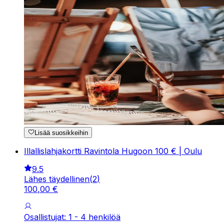
Lisää suosikkeihin
Illallislahjakortti Ravintola Hugoon 100 € | Oulu
9.5
Lähes täydellinen
(
2
)
100
,
00
€
Osallistujat: 1 - 4 henkilöä