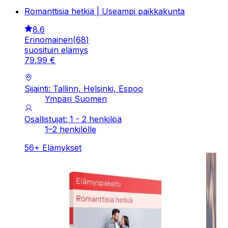
Romanttisia hetkiä | Useampi paikkakunta
8.6
Erinomainen
(
68
)
suosituin elämys
79
,
99
€
Sijainti: Tallinn, Helsinki, Espoo
Ympäri Suomen
Osallistujat: 1 - 2 henkilöä
1–2 henkilölle
56
+
Elämykset