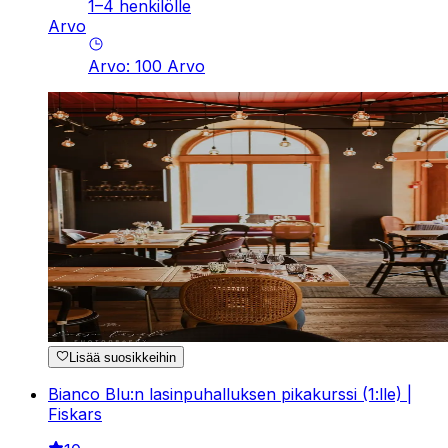
1–4 henkilölle
Arvo
Arvo
:
100
Arvo
Lisää suosikkeihin
Bianco Blu:n lasinpuhalluksen pikakurssi (1:lle) |
Fiskars