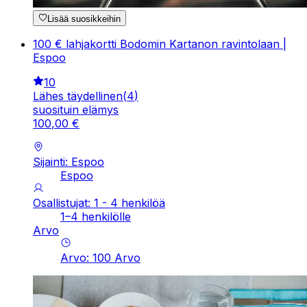
Lisää suosikkeihin
100 € lahjakortti Bodomin Kartanon ravintolaan |
Espoo
10
Lähes täydellinen
(
4
)
suosituin elämys
100
,
00
€
Sijainti: Espoo
Espoo
Osallistujat: 1 - 4 henkilöä
1–4 henkilölle
Arvo
Arvo
:
100
Arvo