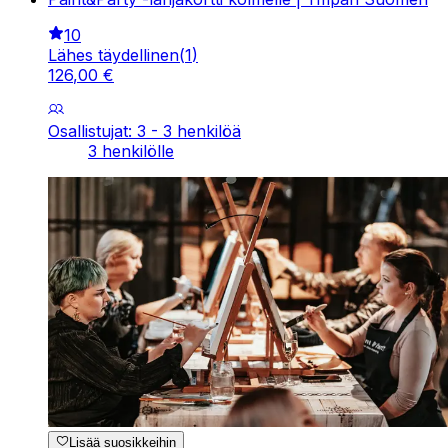
10
Lähes täydellinen
(
1
)
126
,
00
€
Osallistujat: 3 - 3 henkilöä
3 henkilölle
Lisää suosikkeihin