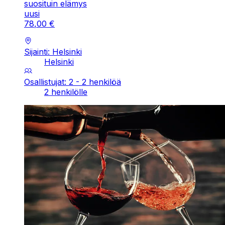
suosituin elämys
uusi
78
,
00
€
Sijainti: Helsinki
Helsinki
Osallistujat: 2 - 2 henkilöä
2 henkilölle