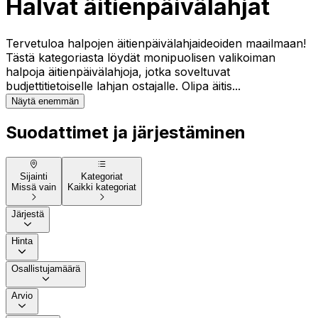
Halvat äitienpäivälahjat
Tervetuloa halpojen äitienpäivälahjaideoiden maailmaan!
Tästä kategoriasta löydät monipuolisen valikoiman
halpoja äitienpäivälahjoja, jotka soveltuvat
budjettitietoiselle lahjan ostajalle. Olipa äitis...
Näytä enemmän
Suodattimet ja järjestäminen
Sijainti
Kategoriat
Missä vain
Kaikki kategoriat
Järjestä
Hinta
Osallistujamäärä
Arvio