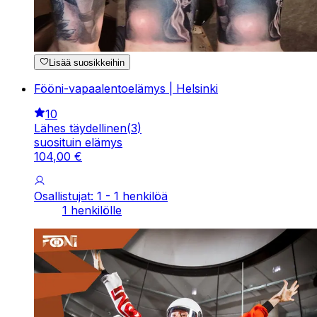
Lisää suosikkeihin
Fööni-vapaalentoelämys | Helsinki
10
Lähes täydellinen
(
3
)
suosituin elämys
104
,
00
€
Osallistujat: 1 - 1 henkilöä
1 henkilölle