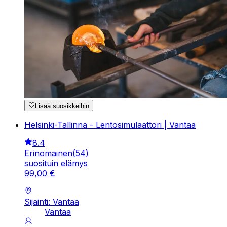
Lisää suosikkeihin
Helsinki-Tallinna - Lentosimulaattori | Vantaa
8.4
Erinomainen
(
54
)
suosituin elämys
99
,
00
€
Sijainti: Vantaa
Vantaa