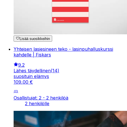
Lisää suosikkeihin
Yhteisen lasiesineen teko - lasinpuhalluskurssi
kahdelle | Fiskars
9.2
Lähes täydellinen
(
14
)
suosituin elämys
109
,
00
€
Osallistujat: 2 - 2 henkilöä
2 henkilölle