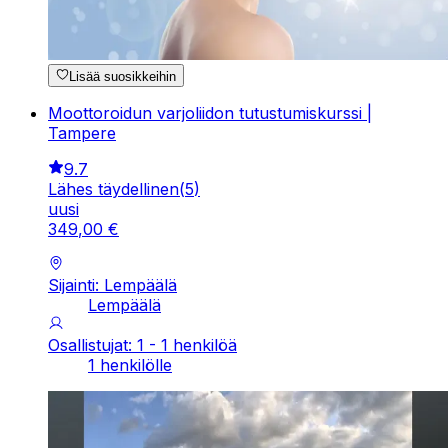
Lisää suosikkeihin
Moottoroidun varjoliidon tutustumiskurssi |
Tampere
9.7
Lähes täydellinen
(
5
)
uusi
349
,
00
€
Sijainti: Lempäälä
Lempäälä
Osallistujat: 1 - 1 henkilöä
1 henkilölle