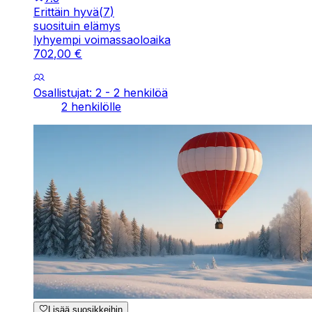
Erittäin hyvä
(
7
)
suosituin elämys
lyhyempi voimassaoloaika
702
,
00
€
Osallistujat: 2 - 2 henkilöä
2 henkilölle
Lisää suosikkeihin