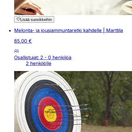
Lisää suosikkeihin
Melonta- ja jousiammuntaretki kahdelle | Marttila
85
,
00
€
Osallistujat: 2 - 0 henkilöä
2 henkilölle