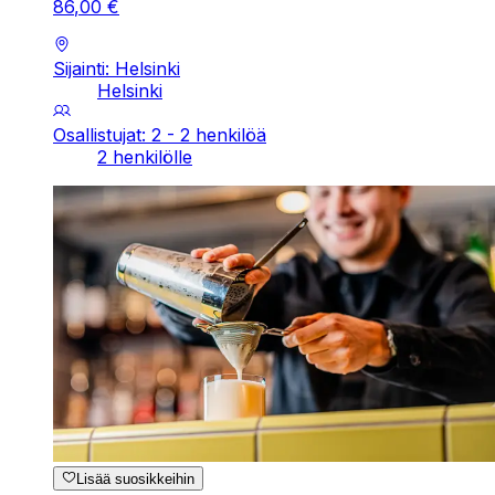
86
,
00
€
Sijainti: Helsinki
Helsinki
Osallistujat: 2 - 2 henkilöä
2 henkilölle
Lisää suosikkeihin