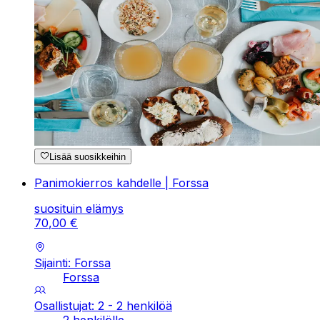
Lisää suosikkeihin
Panimokierros kahdelle | Forssa
suosituin elämys
70
,
00
€
Sijainti: Forssa
Forssa
Osallistujat: 2 - 2 henkilöä