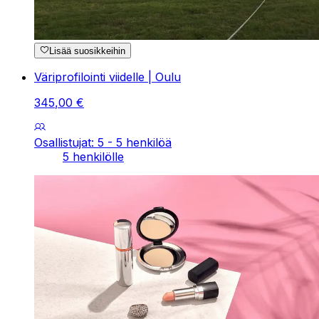
Lisää suosikkeihin
Väriprofilointi viidelle | Oulu
345
,
00
€
Osallistujat: 5 - 5 henkilöä
5 henkilölle