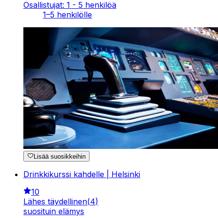
Osallistujat: 1 - 5 henkilöä
1–5 henkilölle
Lisää suosikkeihin
Drinkkikurssi kahdelle | Helsinki
10
Lähes täydellinen
(
4
)
suosituin elämys