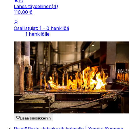
10
Lähes täydellinen
(
4
)
110
,
00
€
Osallistujat: 1 - 0 henkilöä
1 henkilölle
Lisää suosikkeihin
Paint&Party -lahjakortti kolmelle | Ympäri Suomen