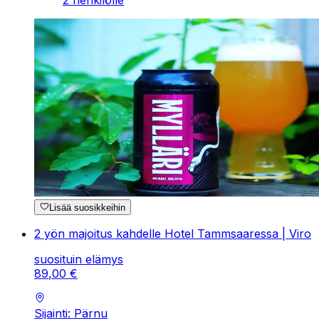
2 henkilölle
Lisää suosikkeihin
2 yön majoitus kahdelle Hotel Tammsaaressa | Viro
suosituin elämys
89
,
00
€
Sijainti: Pärnu