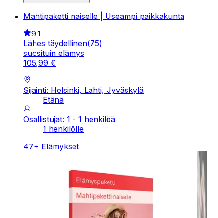
Mahtipaketti naiselle | Useampi paikkakunta
9.1
Lähes täydellinen
(
75
)
suosituin elämys
105
,
99
€
Sijainti: Helsinki, Lahti, Jyväskylä
Etänä
Osallistujat: 1 - 1 henkilöä
1 henkilölle
47
+
Elämykset