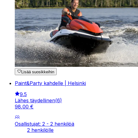
Lisää suosikkeihin
Paint&Party kahdelle | Helsinki
9.5
Lähes täydellinen
(
6
)
98
,
00
€
Osallistujat: 2 - 2 henkilöä
2 henkilölle