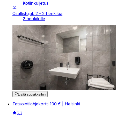
Kotiinkuljetus
Osallistujat: 2 - 2 henkilöä
2 henkilölle
Lisää suosikkeihin
Tatuointilahjakortti 100 € | Helsinki
6.3