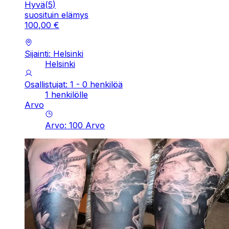
Hyvä
(
5
)
suosituin elämys
100
,
00
€
Sijainti: Helsinki
Helsinki
Osallistujat: 1 - 0 henkilöä
1 henkilölle
Arvo
Arvo
:
100
Arvo