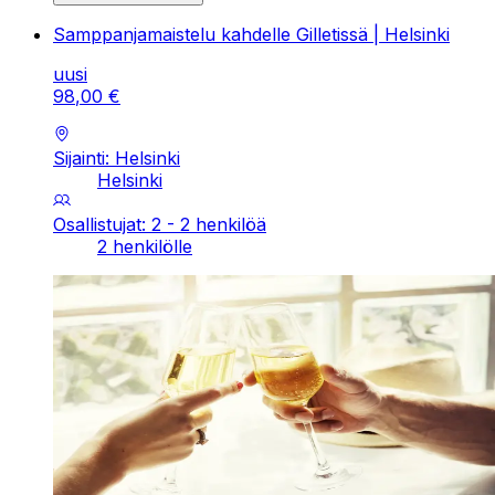
Samppanjamaistelu kahdelle Gilletissä | Helsinki
uusi
98
,
00
€
Sijainti: Helsinki
Helsinki
Osallistujat: 2 - 2 henkilöä
2 henkilölle