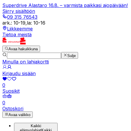
Superdrive Alastaro 16.8. – varmista paikkasi ajopäivään!
Siirry sisältöön
09 315 76543
ark.
:
10-19
,
la
:
10-16
Liikkeemme
Tietoa meistä
Avaa hakuikkuna
Sulje
Minulla on lahjakortti
Kirjaudu sisään
0
Suosikit
0
Ostoskori
Avaa valikko
Kaikki
elämyslahjat
Kaikki