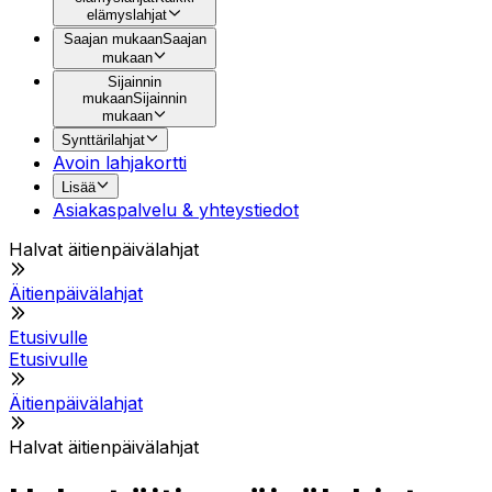
elämyslahjat
Saajan mukaan
Saajan
mukaan
Sijainnin
mukaan
Sijainnin
mukaan
Synttärilahjat
Avoin lahjakortti
Lisää
Asiakaspalvelu & yhteystiedot
Halvat äitienpäivälahjat
Äitienpäivälahjat
Etusivulle
Etusivulle
Äitienpäivälahjat
Halvat äitienpäivälahjat