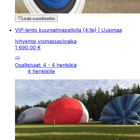
Lisää suosikkeihin
VIP-lento kuumailmapallolla (4:lle) | Uusimaa
lyhyempi voimassaoloaika
1
690
,
00
€
Osallistujat: 4 - 4 henkilöä
4 henkilölle