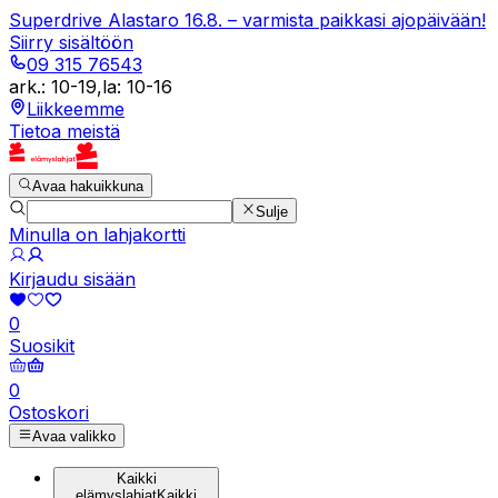
Superdrive Alastaro 16.8. – varmista paikkasi ajopäivään!
Siirry sisältöön
09 315 76543
ark.
:
10-19
,
la
:
10-16
Liikkeemme
Tietoa meistä
Avaa hakuikkuna
Sulje
Minulla on lahjakortti
Kirjaudu sisään
0
Suosikit
0
Ostoskori
Avaa valikko
Kaikki
elämyslahjat
Kaikki