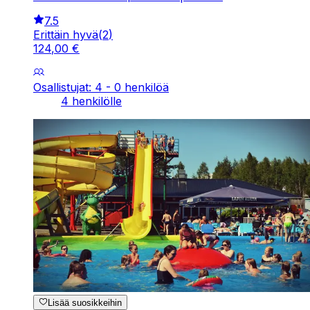
7.5
Erittäin hyvä
(
2
)
124
,
00
€
Osallistujat: 4 - 0 henkilöä
4 henkilölle
Lisää suosikkeihin