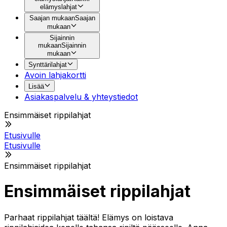
elämyslahjat
Saajan mukaan
Saajan
mukaan
Sijainnin
mukaan
Sijainnin
mukaan
Synttärilahjat
Avoin lahjakortti
Lisää
Asiakaspalvelu & yhteystiedot
Ensimmäiset rippilahjat
Etusivulle
Etusivulle
Ensimmäiset rippilahjat
Ensimmäiset rippilahjat
Parhaat rippilahjat täältä! Elämys on loistava