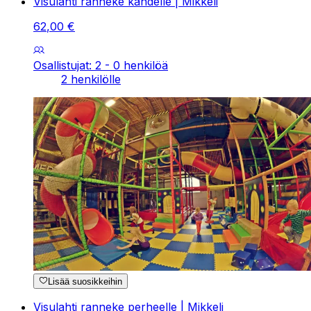
Visulahti ranneke kahdelle | Mikkeli
62
,
00
€
Osallistujat: 2 - 0 henkilöä
2 henkilölle
Lisää suosikkeihin
Visulahti ranneke perheelle | Mikkeli