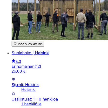
Lisää suosikkeihin
Suolahoito | Helsinki
8.3
Erinomainen
(
12
)
26
,
00
€
Sijainti: Helsinki
Helsinki
Osallistujat: 1 - 0 henkilöä
1 henkilölle