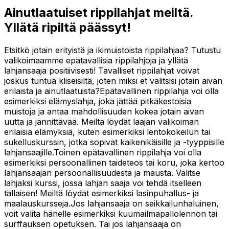
Ainutlaatuiset rippilahjat meiltä.
Yllätä ripiltä päässyt!
Etsitkö jotain erityistä ja ikimuistoista rippilahjaa? Tutustu
valikoimaamme epätavallisia rippilahjoja ja yllätä
lahjansaaja positiivisesti! Tavalliset rippilahjat voivat
joskus tuntua kliseisiltä, joten miksi et valitsisi jotain aivan
erilaista ja ainutlaatuista?Epätavallinen rippilahja voi olla
esimerkiksi elämyslahja, joka jättää pitkäkestoisia
muistoja ja antaa mahdollisuuden kokea jotain aivan
uutta ja jännittävää. Meiltä löydät laajan valikoiman
erilaisia elämyksiä, kuten esimerkiksi lentokokeilun tai
sukelluskurssin, jotka sopivat kaikenikäisille ja -tyyppisille
lahjansaajille.Toinen epätavallinen rippilahja voi olla
esimerkiksi persoonallinen taideteos tai koru, joka kertoo
lahjansaajan persoonallisuudesta ja mausta. Valitse
lahjaksi kurssi, jossa lahjan saaja voi tehdä itselleen
tällaisen! Meiltä löydät esimerkiksi lasinpuhallus- ja
maalauskursseja.Jos lahjansaaja on seikkailunhaluinen,
voit valita hänelle esimerkiksi kuumailmapallolennon tai
surffauksen opetuksen. Tai jos lahjansaaja on