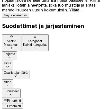
rippilahjaidea kenelle tahansa ripiltä päässeelle. Anna
lahjaksi jotain aineetonta, joka luo muistoja ja antaa
mahdollisuuden uusiin kokemuksiin. Yllätä ...
Näytä enemmän
Suodattimet ja järjestäminen
Sijainti
Kategoriat
Missä vain
Kaikki kategoriat
Järjestä
Hinta
Osallistujamäärä
Arvio
Tunnisteet
Filtteröinti
Filtteröinti