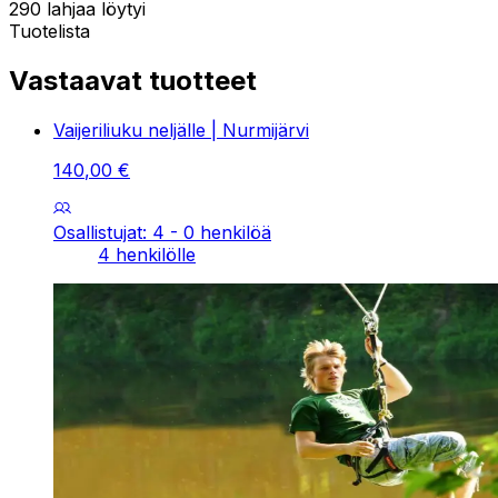
290 lahjaa löytyi
Tuotelista
Vastaavat tuotteet
Vaijeriliuku neljälle | Nurmijärvi
140
,
00
€
Osallistujat: 4 - 0 henkilöä
4 henkilölle