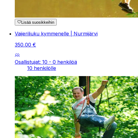
Lisää suosikkeihin
Vaijeriliuku kymmenelle | Nurmijärvi
350
,
00
€
Osallistujat: 10 - 0 henkilöä
10 henkilölle