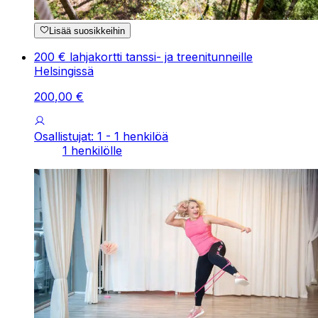
Lisää suosikkeihin
200 € lahjakortti tanssi- ja treenitunneille
Helsingissä
200
,
00
€
Osallistujat: 1 - 1 henkilöä
1 henkilölle