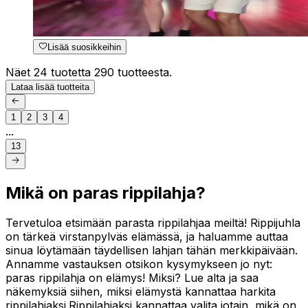
Lisää suosikkeihin
Näet 24 tuotetta 290 tuotteesta.
Lataa lisää tuotteita
1
2
3
4
...
13
Mikä on paras rippilahja?
Tervetuloa etsimään parasta rippilahjaa meiltä! Rippijuhla
on tärkeä virstanpylväs elämässä, ja haluamme auttaa
sinua löytämään täydellisen lahjan tähän merkkipäivään.
Annamme vastauksen otsikon kysymykseen jo nyt:
paras rippilahja on elämys! Miksi? Lue alta ja saa
näkemyksiä siihen, miksi elämystä kannattaa harkita
rippilahjaksi.Rippilahjaksi kannattaa valita jotain, mikä on