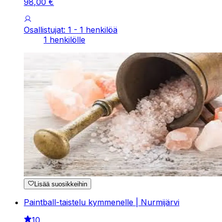
98
,
00
€
Osallistujat: 1 - 1 henkilöä
1 henkilölle
Lisää suosikkeihin
Paintball-taistelu kymmenelle | Nurmijärvi
10