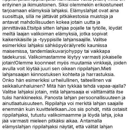
erityinen ja ikimuistoinen. Siksi olemmekin erikoistuneet
tarjoamaan elämyksiä lahjaksi. Elämyslahjat ovat aina
suosittuja, sillä ne jättävät pitkäkestoisia muistoja ja
antavat mahdollisuuden kokea jotain uutta ja
jännittävää.Etsitpä sitten lahjaa pojalle tai tytölle, löydät
meiltä laajan valikoiman elämyksiä, jotka sopivat
kaikenikäisille ja -tyyppisille lahjansaajille. Valitse
esimerkiksi lahjaksi sähköpyöräilyretki kauniissa
maisemissa, tandemlaskuvarjohyppy tai vaikkapa
taidekurssi. Valikoimastamme löytyy varmasti jokaiselle
jotain!Olemme koonneet myös muutamia vinkkejä, joiden
avulla voit löytää juuri sen oikean rippilahjan.Mieti
lahjansaajan kiinnostuksen kohteita ja harrastuksia.
Onko hän esimerkiksi urheilullinen, taiteellinen vai
seikkailunhaluinen? Mitä hän tykkää tehdä vapaa-ajalla?
Valitse lahjaksi jotain, mitä lahjansaaja ei välttämättä itse
tulisi hankkineeksi. Panosta lahjan persoonallisuuteen ja
ainutlaatuisuuteen. Rippilahja voi merkitä lahjan saajalle
enemmän kuin kuvitteletkaan.Jos siis pohdit, mitä ostaisit
rippilahjaksi, tutustu valikoimaamme ja löydä lahja, joka
jää varmasti mieleen pitkäksi aikaa. Antamalla
elämyslahjan rippilahjaksi näytät, että välität lahjan