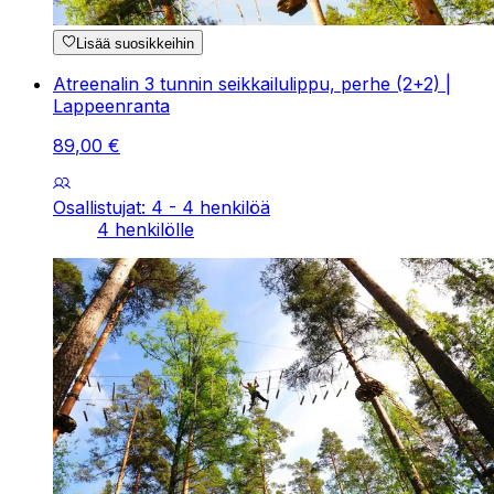
Lisää suosikkeihin
Atreenalin 3 tunnin seikkailulippu, perhe (2+2) |
Lappeenranta
89
,
00
€
Osallistujat: 4 - 4 henkilöä
4 henkilölle