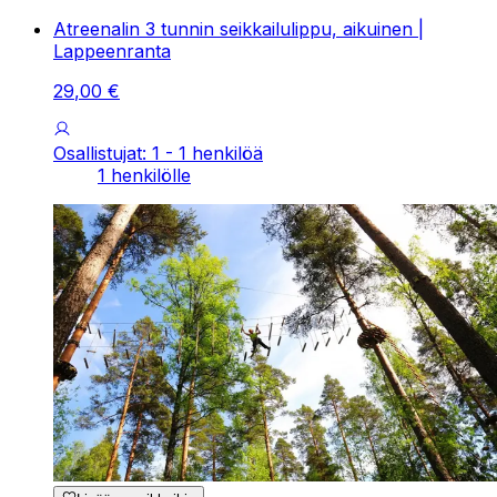
Atreenalin 3 tunnin seikkailulippu, aikuinen |
Lappeenranta
29
,
00
€
Osallistujat: 1 - 1 henkilöä
1 henkilölle