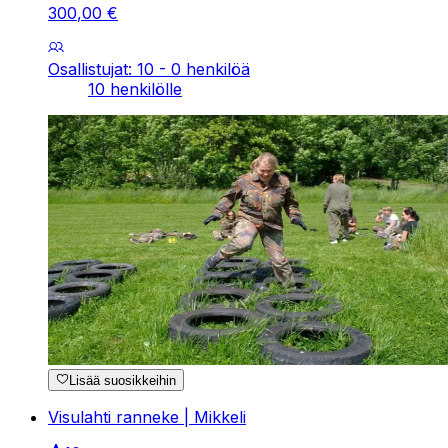
300
,
00
€
Osallistujat: 10 - 0 henkilöä
10 henkilölle
Lisää suosikkeihin
Visulahti ranneke | Mikkeli