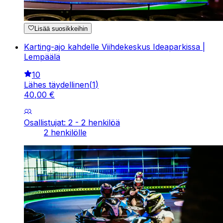
Lisää suosikkeihin
Karting-ajo kahdelle Viihdekeskus Ideaparkissa |
Lempäälä
10
Lähes täydellinen
(
1
)
40
,
00
€
Osallistujat: 2 - 2 henkilöä
2 henkilölle