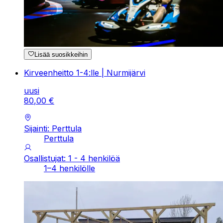
Lisää suosikkeihin
Kirveenheitto 1-4:lle | Nurmijärvi
uusi
80
,
00
€
Sijainti: Perttula
Perttula
Osallistujat: 1 - 4 henkilöä
1–4 henkilölle