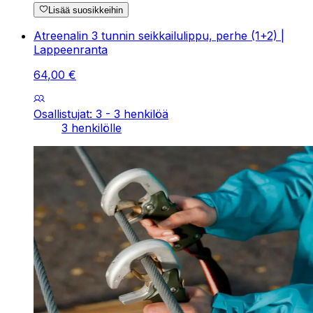
Lisää suosikkeihin
Atreenalin 3 tunnin seikkailulippu, perhe (1+2) |
Lappeenranta
64
,
00
€
Osallistujat: 3 - 3 henkilöä
3 henkilölle