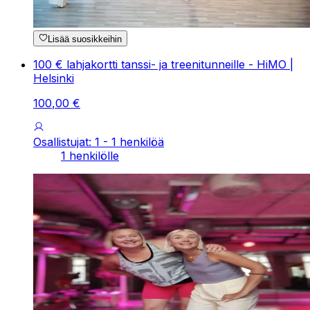
Lisää suosikkeihin
100 € lahjakortti tanssi- ja treenitunneille - HiMO |
Helsinki
100
,
00
€
Osallistujat: 1 - 1 henkilöä
1 henkilölle