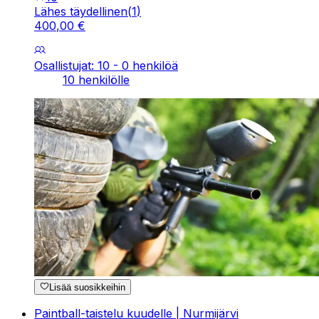
Lähes täydellinen
(
1
)
400
,
00
€
Osallistujat: 10 - 0 henkilöä
10 henkilölle
Lisää suosikkeihin
Paintball-taistelu kuudelle | Nurmijärvi