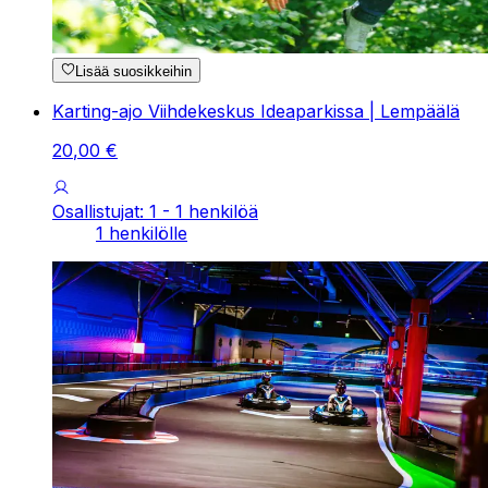
Lisää suosikkeihin
Karting-ajo Viihdekeskus Ideaparkissa | Lempäälä
20
,
00
€
Osallistujat: 1 - 1 henkilöä
1 henkilölle