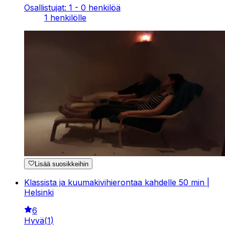
Osallistujat: 1 - 0 henkilöä
1 henkilölle
Lisää suosikkeihin
Klassista ja kuumakivihierontaa kahdelle 50 min |
Helsinki
6
Hyvä
(
1
)