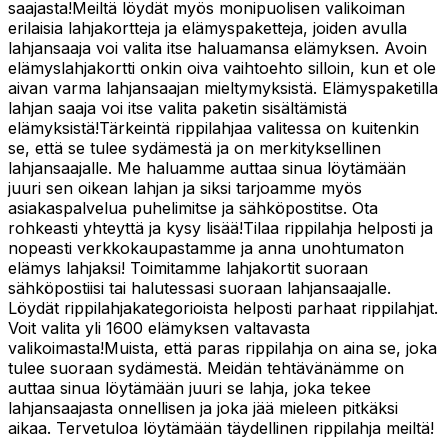
saajasta!Meiltä löydät myös monipuolisen valikoiman
erilaisia lahjakortteja ja elämyspaketteja, joiden avulla
lahjansaaja voi valita itse haluamansa elämyksen. Avoin
elämyslahjakortti onkin oiva vaihtoehto silloin, kun et ole
aivan varma lahjansaajan mieltymyksistä. Elämyspaketilla
lahjan saaja voi itse valita paketin sisältämistä
elämyksistä!Tärkeintä rippilahjaa valitessa on kuitenkin
se, että se tulee sydämestä ja on merkityksellinen
lahjansaajalle. Me haluamme auttaa sinua löytämään
juuri sen oikean lahjan ja siksi tarjoamme myös
asiakaspalvelua puhelimitse ja sähköpostitse. Ota
rohkeasti yhteyttä ja kysy lisää!Tilaa rippilahja helposti ja
nopeasti verkkokaupastamme ja anna unohtumaton
elämys lahjaksi! Toimitamme lahjakortit suoraan
sähköpostiisi tai halutessasi suoraan lahjansaajalle.
Löydät rippilahjakategorioista helposti parhaat rippilahjat.
Voit valita yli 1600 elämyksen valtavasta
valikoimasta!Muista, että paras rippilahja on aina se, joka
tulee suoraan sydämestä. Meidän tehtävänämme on
auttaa sinua löytämään juuri se lahja, joka tekee
lahjansaajasta onnellisen ja joka jää mieleen pitkäksi
aikaa. Tervetuloa löytämään täydellinen rippilahja meiltä!