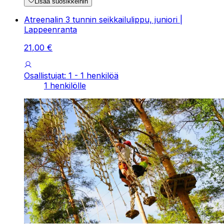
Lisää suosikkeihin
Atreenalin 3 tunnin seikkailulippu, juniori |
Lappeenranta
21
,
00
€
Osallistujat: 1 - 1 henkilöä
1 henkilölle