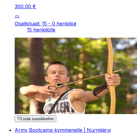
300
,
00
€
Osallistujat: 15 - 0 henkilöä
15 henkilölle
Lisää suosikkeihin
Army Bootcamp kymmenelle | Nurmijärvi