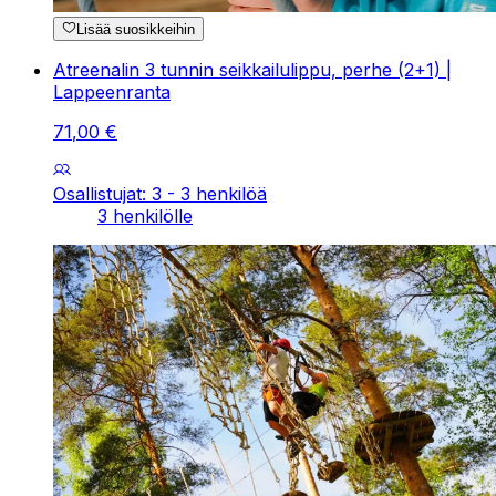
Lisää suosikkeihin
Atreenalin 3 tunnin seikkailulippu, perhe (2+1) |
Lappeenranta
71
,
00
€
Osallistujat: 3 - 3 henkilöä
3 henkilölle