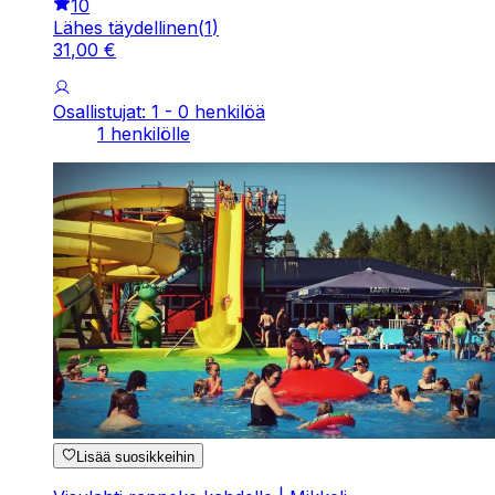
10
Lähes täydellinen
(
1
)
31
,
00
€
Osallistujat: 1 - 0 henkilöä
1 henkilölle
Lisää suosikkeihin