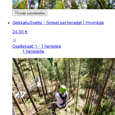
Lisää suosikkeihin
SeikkailuSveitsi - Siniset perheradat | Hyvinkää
24
,
00
€
Osallistujat: 1 - 1 henkilöä
1 henkilölle