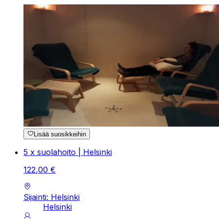
Lisää suosikkeihin
5 x suolahoito | Helsinki
122
,
00
€
Sijainti: Helsinki
Helsinki