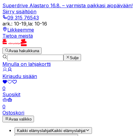
Superdrive Alastaro 16.8. – varmista paikkasi ajopäivään!
Siirry sisältöön
09 315 76543
ark.
:
10-19
,
la
:
10-16
Liikkeemme
Tietoa meistä
Avaa hakuikkuna
Sulje
Minulla on lahjakortti
Kirjaudu sisään
0
Suosikit
0
Ostoskori
Avaa valikko
Kaikki elämyslahjat
Kaikki elämyslahjat