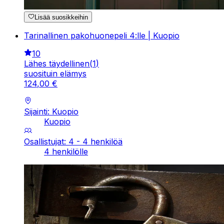
Lisää suosikkeihin
Tarinallinen pakohuonepeli 4:lle | Kuopio
10
Lähes täydellinen
(
1
)
suosituin elämys
124
,
00
€
Sijainti: Kuopio
Kuopio
Osallistujat: 4 - 4 henkilöä
4 henkilölle