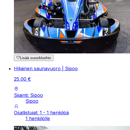
Lisää suosikkeihin
Hiljainen saunavuoro | Sipoo
25
,
00
€
Sijainti: Sipoo
Sipoo
Osallistujat: 1 - 1 henkilöä
1 henkilölle