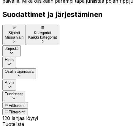
päivälle. Mikä olisikaan parempi tapa juhlistaa pojan rippi
Suodattimet ja järjestäminen
Sijainti
Kategoriat
Missä vain
Kaikki kategoriat
Järjestä
Hinta
Osallistujamäärä
Arvio
Tunnisteet
Filtteröinti
Filtteröinti
120 lahjaa löytyi
Tuotelista