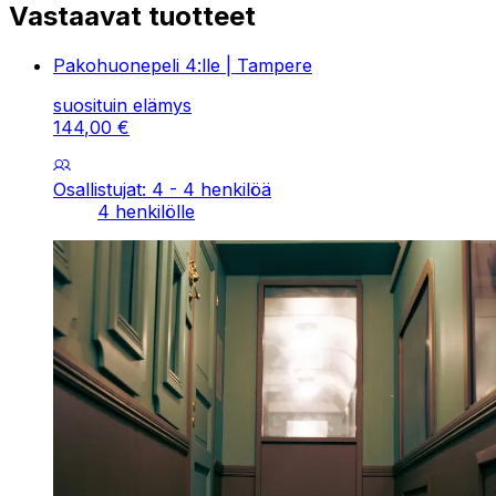
Vastaavat tuotteet
Pakohuonepeli 4:lle | Tampere
suosituin elämys
144
,
00
€
Osallistujat: 4 - 4 henkilöä
4 henkilölle