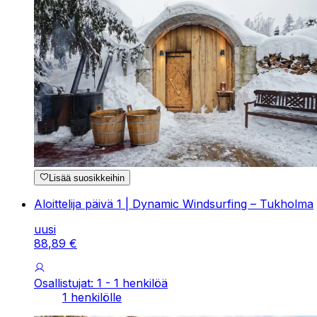
Lisää suosikkeihin
Aloittelija päivä 1 | Dynamic Windsurfing – Tukholma
uusi
88
,
89
€
Osallistujat: 1 - 1 henkilöä
1 henkilölle