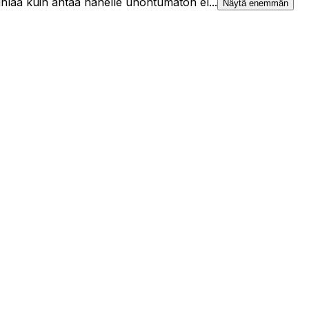
juhlaa kuin antaa hänelle unohtumaton el...
Näytä enemmän