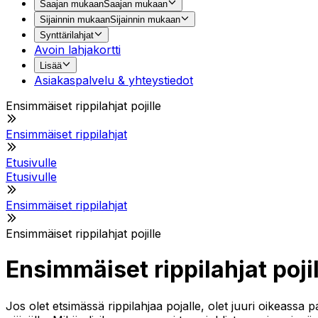
Saajan mukaan
Saajan mukaan
Sijainnin mukaan
Sijainnin mukaan
Synttärilahjat
Avoin lahjakortti
Lisää
Asiakaspalvelu & yhteystiedot
Ensimmäiset rippilahjat pojille
Ensimmäiset rippilahjat
Etusivulle
Etusivulle
Ensimmäiset rippilahjat
Ensimmäiset rippilahjat pojille
Ensimmäiset rippilahjat pojil
Jos olet etsimässä rippilahjaa pojalle, olet juuri oikeassa p