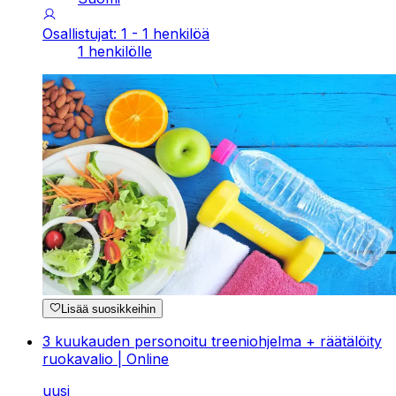
Osallistujat: 1 - 1 henkilöä
1 henkilölle
Lisää suosikkeihin
3 kuukauden personoitu treeniohjelma + räätälöity
ruokavalio | Online
uusi