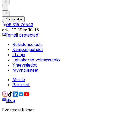
1
Siirry ylös
09 315 76543
ark.
:
10-19
la
:
10-16
[email protected]
Rekisteriseloste
Kampanjaehdot
eLahja
Lahjakortin voimassaolo
Yhteystiedot
Myyntipisteet
Meistä
Partnerit
Blog
Evästeasetukset