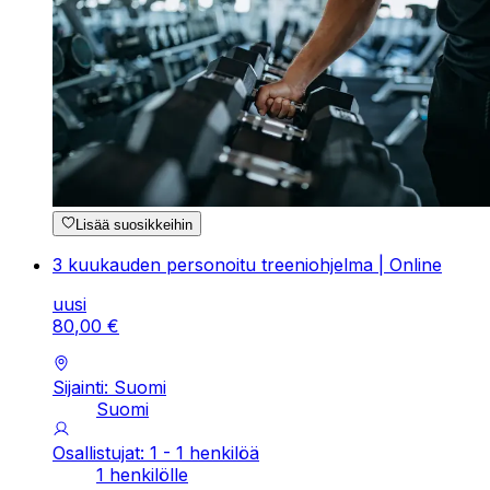
Lisää suosikkeihin
3 kuukauden personoitu treeniohjelma | Online
uusi
80
,
00
€
Sijainti: Suomi
Suomi
Osallistujat: 1 - 1 henkilöä
1 henkilölle