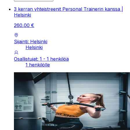
3 kerran yhteistreenit Personal Trainerin kanssa |
Helsinki
260
,
00
€
Sijainti: Helsinki
Helsinki
Osallistujat: 1 - 1 henkilöä
1 henkilölle