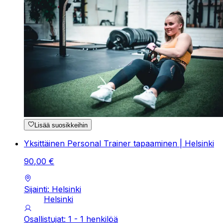
Lisää suosikkeihin
Yksittäinen Personal Trainer tapaaminen | Helsinki
90
,
00
€
Sijainti: Helsinki
Helsinki
Osallistujat: 1 - 1 henkilöä