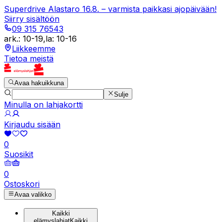
Superdrive Alastaro 16.8. – varmista paikkasi ajopäivään!
Siirry sisältöön
09 315 76543
ark.
:
10-19
,
la
:
10-16
Liikkeemme
Tietoa meistä
Avaa hakuikkuna
Sulje
Minulla on lahjakortti
Kirjaudu sisään
0
Suosikit
0
Ostoskori
Avaa valikko
Kaikki
elämyslahjat
Kaikki