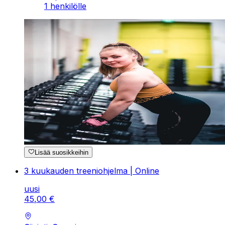
1 henkilölle
Lisää suosikkeihin
3 kuukauden treeniohjelma | Online
uusi
45
,
00
€