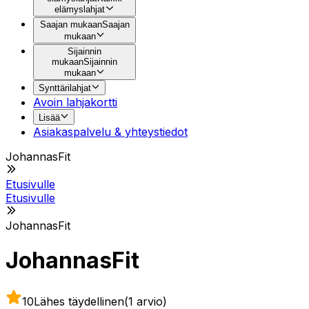
elämyslahjat
Saajan mukaan
Saajan
mukaan
Sijainnin
mukaan
Sijainnin
mukaan
Synttärilahjat
Avoin lahjakortti
Lisää
Asiakaspalvelu & yhteystiedot
JohannasFit
Etusivulle
Etusivulle
JohannasFit
JohannasFit
10
Lähes täydellinen
(1 arvio)