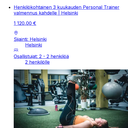
Henkilökohtainen 3 kuukauden Personal Trainer
valmennus kahdelle | Helsinki
1
120
,
00
€
Sijainti: Helsinki
Helsinki
Osallistujat: 2 - 2 henkilöä
2 henkilölle