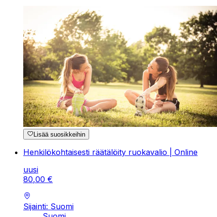
Lisää suosikkeihin
Henkilökohtaisesti räätälöity ruokavalio | Online
uusi
80
,
00
€
Sijainti: Suomi
Suomi