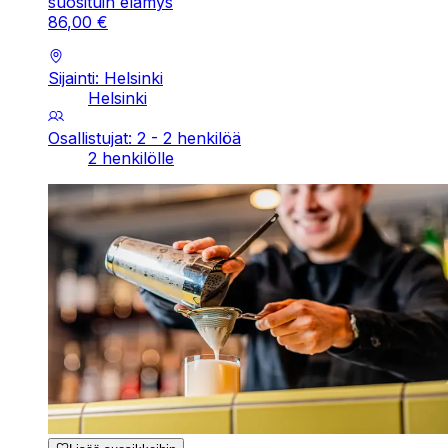
suosituin elämys
86
,
00
€
Sijainti: Helsinki
Helsinki
Osallistujat: 2 - 2 henkilöä
2 henkilölle