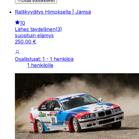
Lisää suosikkeihin
Rallikyyditys Himoksella | Jämsä
10
Lähes täydellinen
(
3
)
suosituin elämys
250
,
00
€
Osallistujat: 1 - 1 henkilöä
1 henkilölle