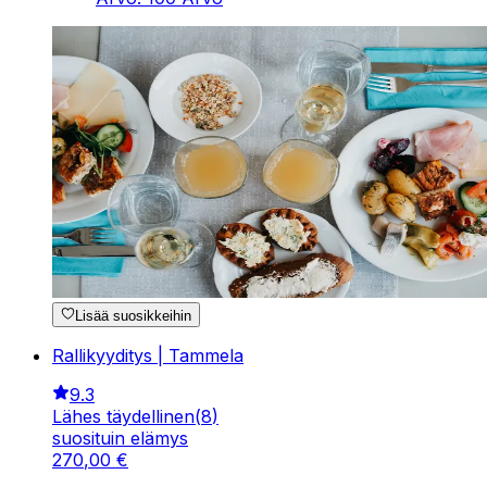
Lisää suosikkeihin
Rallikyyditys | Tammela
9.3
Lähes täydellinen
(
8
)
suosituin elämys
270
,
00
€