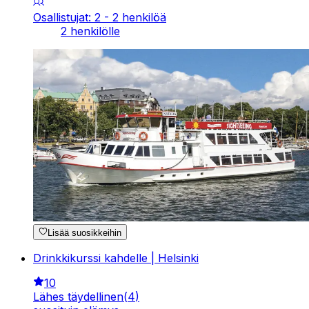
Osallistujat: 2 - 2 henkilöä
2 henkilölle
Lisää suosikkeihin
Drinkkikurssi kahdelle | Helsinki
10
Lähes täydellinen
(
4
)