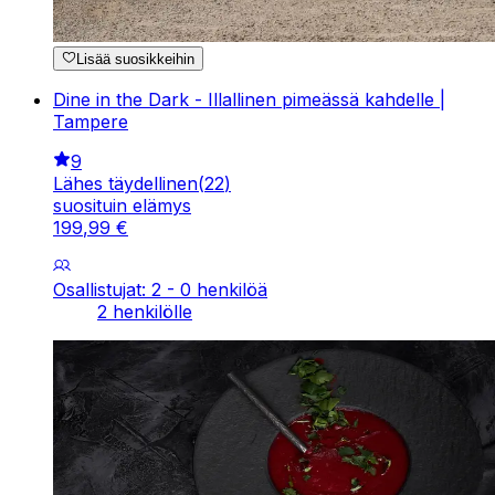
Lisää suosikkeihin
Dine in the Dark - Illallinen pimeässä kahdelle |
Tampere
9
Lähes täydellinen
(
22
)
suosituin elämys
199
,
99
€
Osallistujat: 2 - 0 henkilöä
2 henkilölle