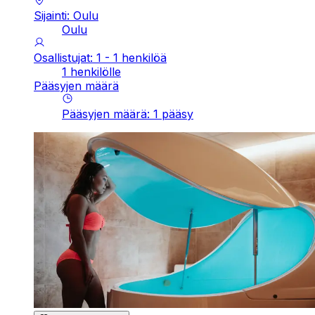
Sijainti: Oulu
Oulu
Osallistujat: 1 - 1 henkilöä
1 henkilölle
Pääsyjen määrä
Pääsyjen määrä
:
1
pääsy