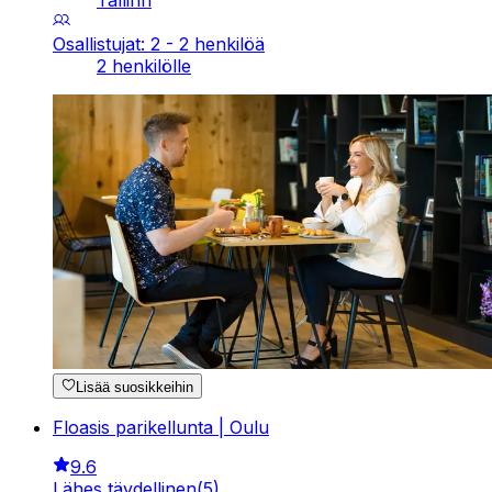
Tallinn
Osallistujat: 2 - 2 henkilöä
2 henkilölle
Lisää suosikkeihin
Floasis parikellunta | Oulu
9.6
Lähes täydellinen
(
5
)