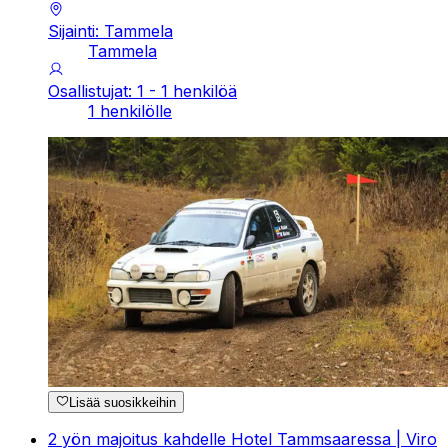
Sijainti: Tammela
Tammela
Osallistujat: 1 - 1 henkilöä
1 henkilölle
Lisää suosikkeihin
2 yön majoitus kahdelle Hotel Tammsaaressa | Viro