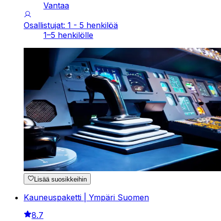
Vantaa
Osallistujat: 1 - 5 henkilöä
1–5 henkilölle
Lisää suosikkeihin
Kauneuspaketti | Ympäri Suomen
8.7