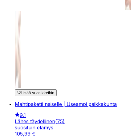
Lisää suosikkeihin
Mahtipaketti naiselle | Useampi paikkakunta
9.1
Lähes täydellinen
(
75
)
suosituin elämys
105
,
99
€