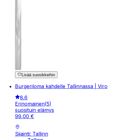
Lisää suosikkeihin
Burgeriloma kahdelle Tallinnassa | Viro
8.6
Erinomainen
(
5
)
suosituin elämys
99
,
00
€
Sijainti: Tallinn