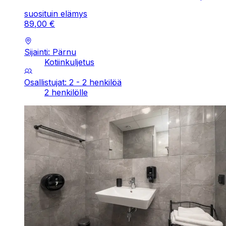
suosituin elämys
89
,
00
€
Sijainti: Pärnu
Kotiinkuljetus
Osallistujat: 2 - 2 henkilöä
2 henkilölle