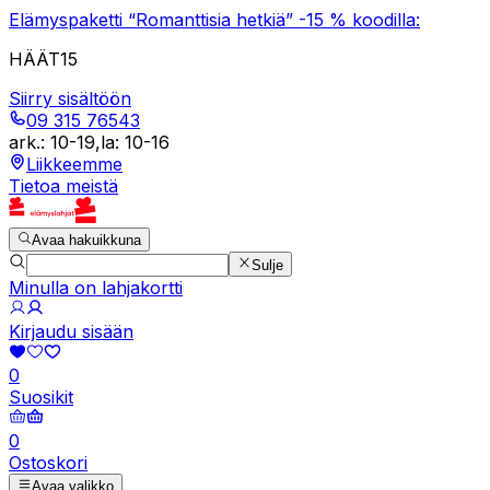
Elämyspaketti “Romanttisia hetkiä” -15 % koodilla:
HÄÄT15
Siirry sisältöön
09 315 76543
ark.
:
10-19
,
la
:
10-16
Liikkeemme
Tietoa meistä
Avaa hakuikkuna
Sulje
Minulla on lahjakortti
Kirjaudu sisään
0
Suosikit
0
Ostoskori
Avaa valikko