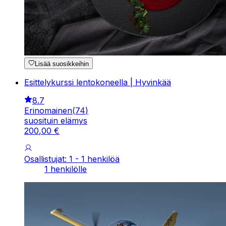
Lisää suosikkeihin
Esittelykurssi lentokoneella | Hyvinkää
8.7
Erinomainen
(
74
)
suosituin elämys
200
,
00
€
Osallistujat: 1 - 1 henkilöä
1 henkilölle