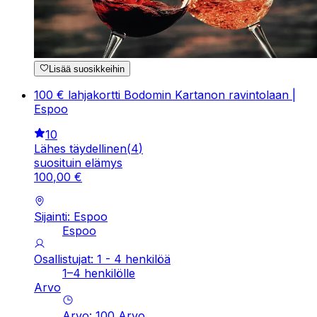
Lisää suosikkeihin
100 € lahjakortti Bodomin Kartanon ravintolaan |
Espoo
10
Lähes täydellinen
(
4
)
suosituin elämys
100
,
00
€
Sijainti: Espoo
Espoo
Osallistujat: 1 - 4 henkilöä
1–4 henkilölle
Arvo
Arvo
:
100
Arvo