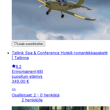
Lisää suosikkeihin
Tallink Spa & Conference Hotelli romantiikkapaketti
| Tallinna
8.2
Erinomainen
(
48
)
suosituin elämys
349
,
00
€
Osallistujat: 2 - 0 henkilöä
2 henkilölle