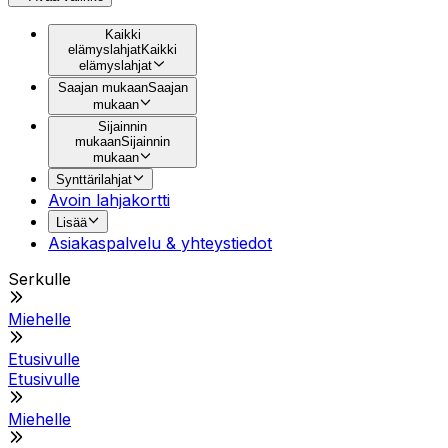
Kaikki
elämyslahjat
Kaikki
elämyslahjat
Saajan mukaan
Saajan
mukaan
Sijainnin
mukaan
Sijainnin
mukaan
Synttärilahjat
Avoin lahjakortti
Lisää
Asiakaspalvelu & yhteystiedot
Serkulle
Miehelle
Etusivulle
Etusivulle
Miehelle