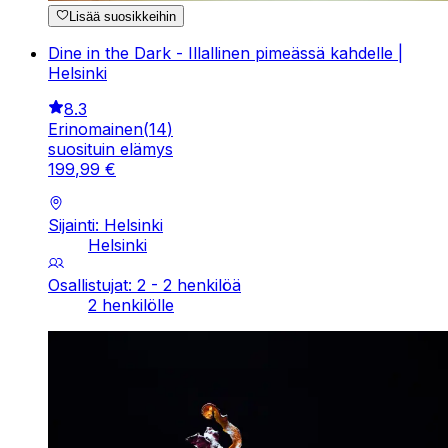
Lisää suosikkeihin
Dine in the Dark - Illallinen pimeässä kahdelle |
Helsinki
8.3
Erinomainen
(
14
)
suosituin elämys
199
,
99
€
Sijainti: Helsinki
Helsinki
Osallistujat: 2 - 2 henkilöä
2 henkilölle