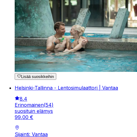
Lisää suosikkeihin
Helsinki-Tallinna - Lentosimulaattori | Vantaa
8.4
Erinomainen
(
54
)
suosituin elämys
99
,
00
€
Sijainti: Vantaa