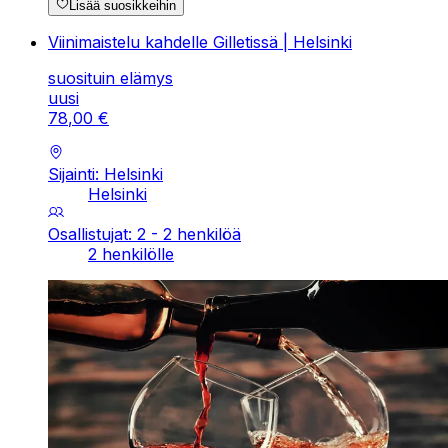
Lisää suosikkeihin
Viinimaistelu kahdelle Gilletissä | Helsinki
suosituin elämys
uusi
78
,
00
€
Sijainti: Helsinki
Helsinki
Osallistujat: 2 - 2 henkilöä
2 henkilölle