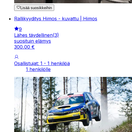
Lisää suosikkeihin
Rallikyyditys Himos - kuvattu | Himos
9
Lähes täydellinen
(
3
)
suosituin elämys
300
,
00
€
Osallistujat: 1 - 1 henkilöä
1 henkilölle