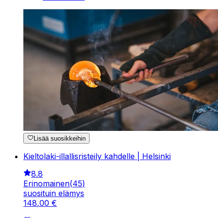
Lisää suosikkeihin
Kieltolaki-illallisristeily kahdelle | Helsinki
8.8
Erinomainen
(
45
)
suosituin elämys
148
,
00
€