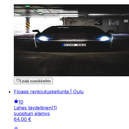
Lisää suosikkeihin
Floasis rentoutuskellunta | Oulu
10
Lähes täydellinen
(
1
)
suosituin elämys
64
,
00
€