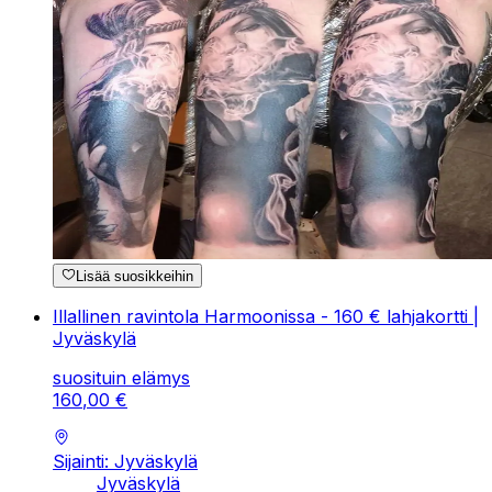
Lisää suosikkeihin
Illallinen ravintola Harmoonissa - 160 € lahjakortti |
Jyväskylä
suosituin elämys
160
,
00
€
Sijainti: Jyväskylä
Jyväskylä