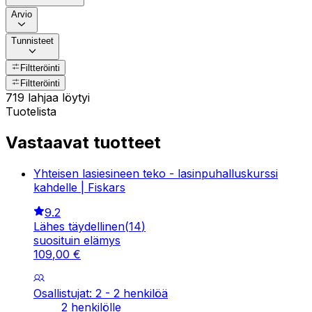
Arvio
Tunnisteet
Filtteröinti
Filtteröinti
719 lahjaa löytyi
Tuotelista
Vastaavat tuotteet
Yhteisen lasiesineen teko - lasinpuhalluskurssi
kahdelle | Fiskars
9.2
Lähes täydellinen
(
14
)
suosituin elämys
109
,
00
€
Osallistujat: 2 - 2 henkilöä
2 henkilölle