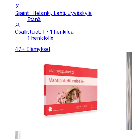
Sijainti: Helsinki, Lahti, Jyväskylä
Etänä
Osallistujat: 1 - 1 henkilöä
1 henkilölle
47
+
Elämykset