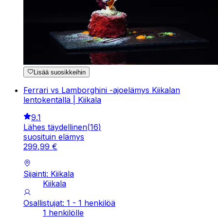
Lisää suosikkeihin
Ferrari vs Lamborghini -ajoelämys Kiikalan
lentokentällä | Kiikala
9.1
Lähes täydellinen
(
16
)
suosituin elämys
299
,
99
€
Sijainti: Kiikala
Kiikala
Osallistujat: 1 - 1 henkilöä
1 henkilölle