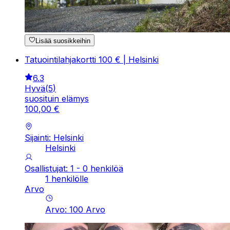
Lisää suosikkeihin
Tatuointilahjakortti 100 € | Helsinki
6.3
Hyvä
(
5
)
suosituin elämys
100
,
00
€
Sijainti: Helsinki
Helsinki
Osallistujat: 1 - 0 henkilöä
1 henkilölle
Arvo
Arvo
:
100
Arvo