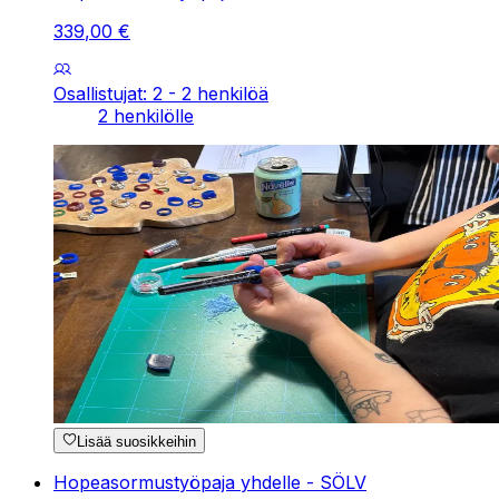
339
,
00
€
Osallistujat: 2 - 2 henkilöä
2 henkilölle
Lisää suosikkeihin
Hopeasormustyöpaja yhdelle - SÖLV