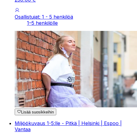
Osallistujat: 1 - 5 henkilöä
1–5 henkilölle
Lisää suosikkeihin
Miljöökuvaus 1-5:lle - Pitkä | Helsinki | Espoo |
Vantaa