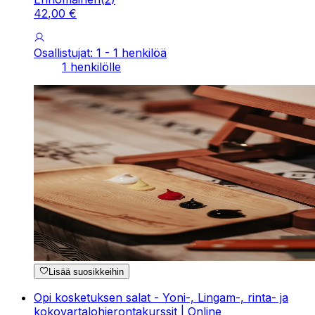
42
,
00
€
Osallistujat: 1 - 1 henkilöä
1 henkilölle
Lisää suosikkeihin
Opi kosketuksen salat - Yoni-, Lingam-, rinta- ja
kokovartalohierontakurssit | Online