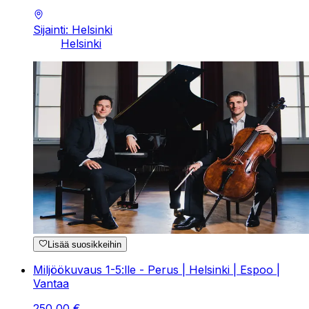
Sijainti: Helsinki
Helsinki
Lisää suosikkeihin
Miljöökuvaus 1-5:lle - Perus | Helsinki | Espoo |
Vantaa
250
,
00
€