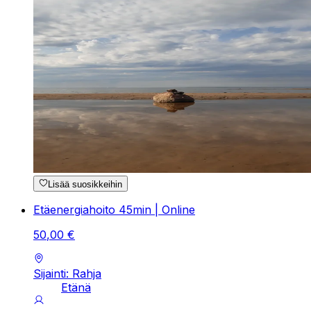
Lisää suosikkeihin
Etäenergiahoito 45min | Online
50
,
00
€
Sijainti: Rahja
Etänä