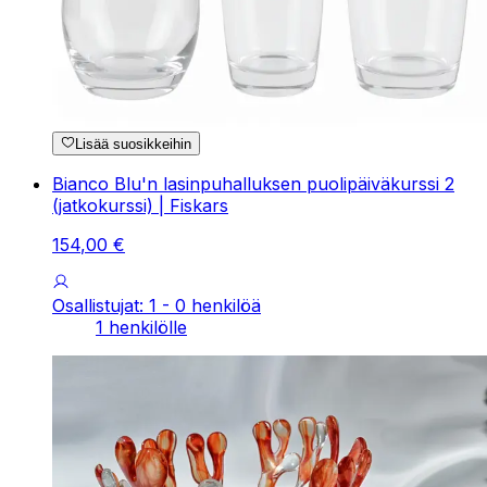
Lisää suosikkeihin
Bianco Blu'n lasinpuhalluksen puolipäiväkurssi 2
(jatkokurssi) | Fiskars
154
,
00
€
Osallistujat: 1 - 0 henkilöä
1 henkilölle