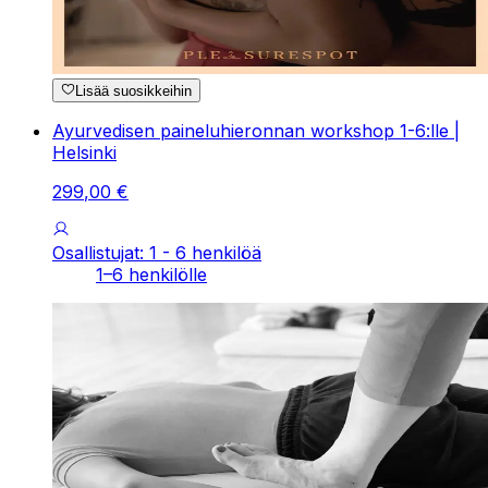
Lisää suosikkeihin
Ayurvedisen paineluhieronnan workshop 1-6:lle |
Helsinki
299
,
00
€
Osallistujat: 1 - 6 henkilöä
1–6 henkilölle