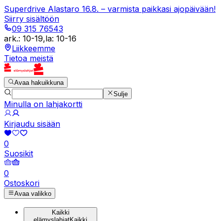
Superdrive Alastaro 16.8. – varmista paikkasi ajopäivään!
Siirry sisältöön
09 315 76543
ark.
:
10-19
,
la
:
10-16
Liikkeemme
Tietoa meistä
Avaa hakuikkuna
Sulje
Minulla on lahjakortti
Kirjaudu sisään
0
Suosikit
0
Ostoskori
Avaa valikko
Kaikki
elämyslahjat
Kaikki