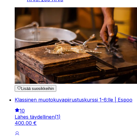
Lisää suosikkeihin
Klassinen muotokuvapiirustuskurssi 1-6:lle | Espoo
10
Lähes täydellinen
(
1
)
400
,
00
€