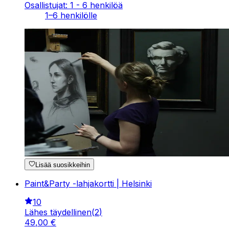
Osallistujat: 1 - 6 henkilöä
1–6 henkilölle
Lisää suosikkeihin
Paint&Party -lahjakortti | Helsinki
10
Lähes täydellinen
(
2
)
49
,
00
€