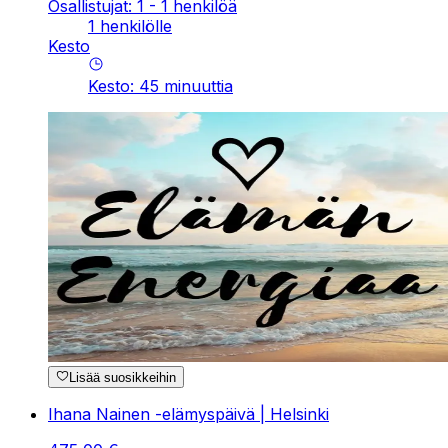
Osallistujat: 1 - 1 henkilöä
1 henkilölle
Kesto
Kesto
:
45
minuuttia
Lisää suosikkeihin
Ihana Nainen -elämyspäivä | Helsinki