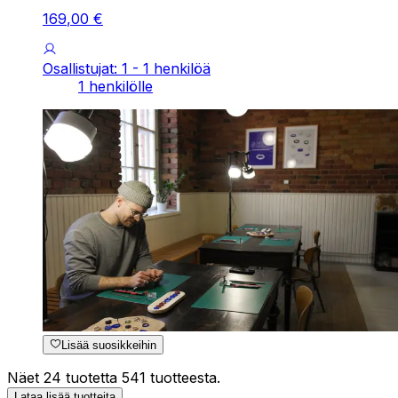
169
,
00
€
Osallistujat: 1 - 1 henkilöä
1 henkilölle
Lisää suosikkeihin
Näet 24 tuotetta 541 tuotteesta.
Lataa lisää tuotteita