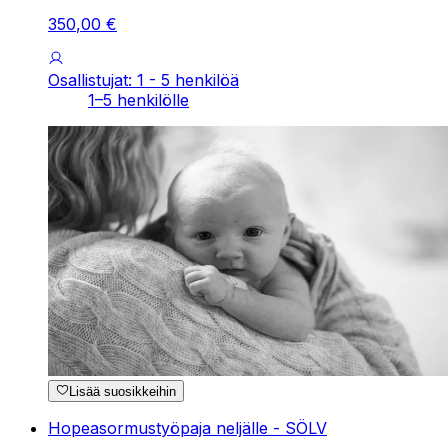
350
,
00
€
Osallistujat: 1 - 5 henkilöä
1–5 henkilölle
Lisää suosikkeihin
Hopeasormustyöpaja neljälle - SÖLV