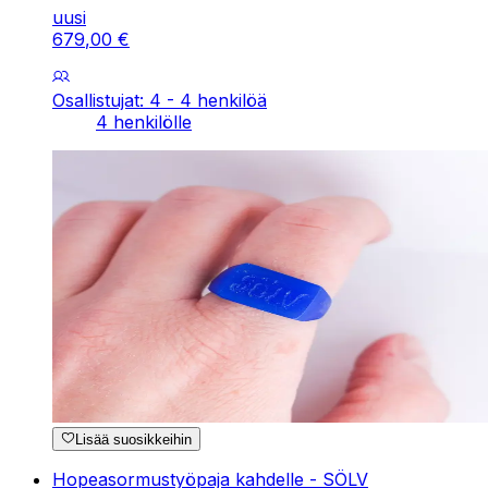
uusi
679
,
00
€
Osallistujat: 4 - 4 henkilöä
4 henkilölle
Lisää suosikkeihin
Hopeasormustyöpaja kahdelle - SÖLV