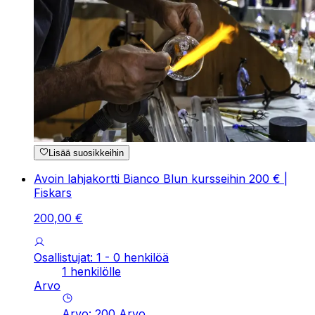
Lisää suosikkeihin
Avoin lahjakortti Bianco Blun kursseihin 200 € |
Fiskars
200
,
00
€
Osallistujat: 1 - 0 henkilöä
1 henkilölle
Arvo
Arvo
:
200
Arvo