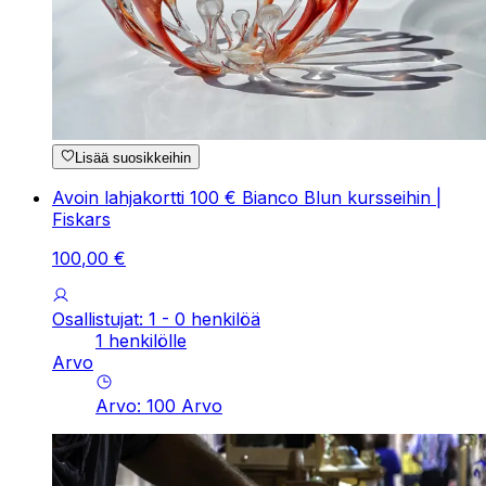
Lisää suosikkeihin
Avoin lahjakortti 100 € Bianco Blun kursseihin |
Fiskars
100
,
00
€
Osallistujat: 1 - 0 henkilöä
1 henkilölle
Arvo
Arvo
:
100
Arvo