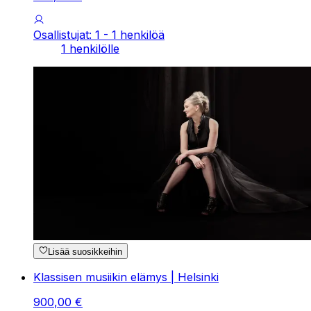
Osallistujat: 1 - 1 henkilöä
1 henkilölle
Lisää suosikkeihin
Klassisen musiikin elämys | Helsinki
900
,
00
€