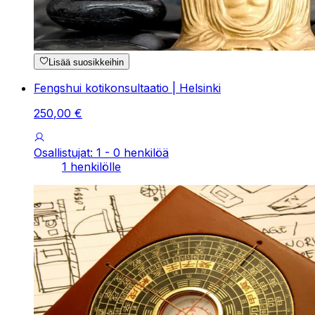
Lisää suosikkeihin
Fengshui kotikonsultaatio | Helsinki
250
,
00
€
Osallistujat: 1 - 0 henkilöä
1 henkilölle