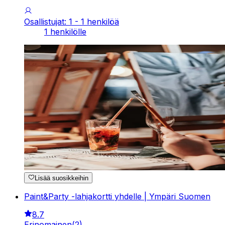
Osallistujat: 1 - 1 henkilöä
1 henkilölle
Lisää suosikkeihin
Paint&Party -lahjakortti yhdelle | Ympäri Suomen
8.7
Erinomainen
(
2
)