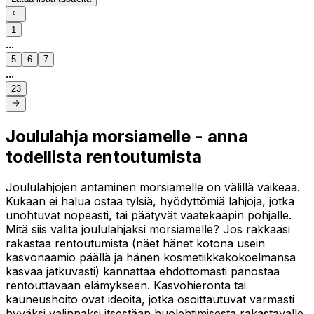
1
...
5
6
7
...
23
Joululahja morsiamelle - anna
todellista rentoutumista
Joululahjojen antaminen morsiamelle on välillä vaikeaa.
Kukaan ei halua ostaa tylsiä, hyödyttömiä lahjoja, jotka
unohtuvat nopeasti, tai päätyvät vaatekaapin pohjalle.
Mitä siis valita joululahjaksi morsiamelle? Jos rakkaasi
rakastaa rentoutumista (näet hänet kotona usein
kasvonaamio päällä ja hänen kosmetiikkakokoelmansa
kasvaa jatkuvasti) kannattaa ehdottomasti panostaa
rentouttavaan elämykseen. Kasvohieronta tai
kauneushoito ovat ideoita, jotka osoittautuvat varmasti
hyväksi valinnaksi itsestään huolehtimisesta rakastavalle