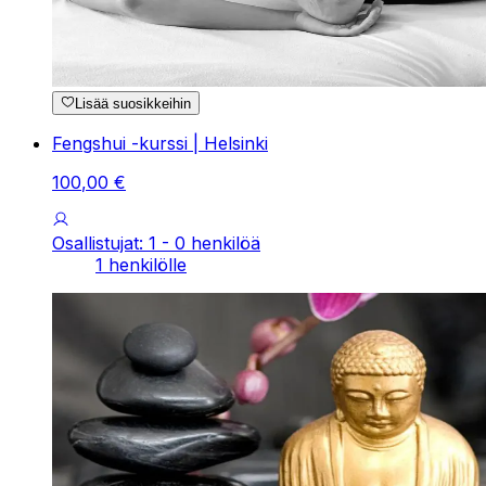
Lisää suosikkeihin
Fengshui -kurssi | Helsinki
100
,
00
€
Osallistujat: 1 - 0 henkilöä
1 henkilölle