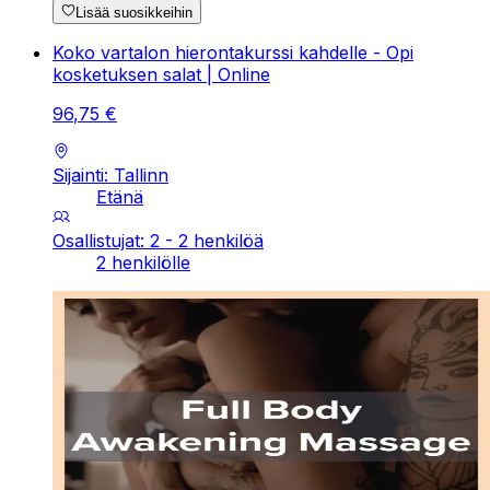
Lisää suosikkeihin
Koko vartalon hierontakurssi kahdelle - Opi
kosketuksen salat | Online
96
,
75
€
Sijainti: Tallinn
Etänä
Osallistujat: 2 - 2 henkilöä
2 henkilölle