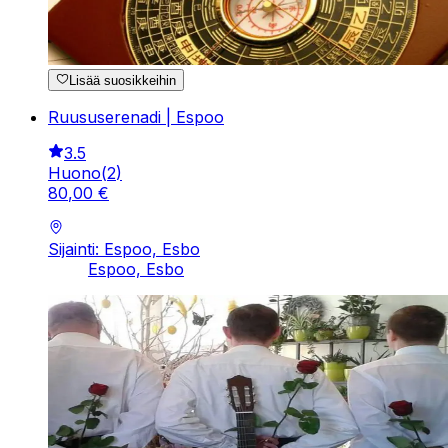
Lisää suosikkeihin
Ruususerenadi | Espoo
3.5
Huono
(
2
)
80
,
00
€
Sijainti: Espoo, Esbo
Espoo, Esbo