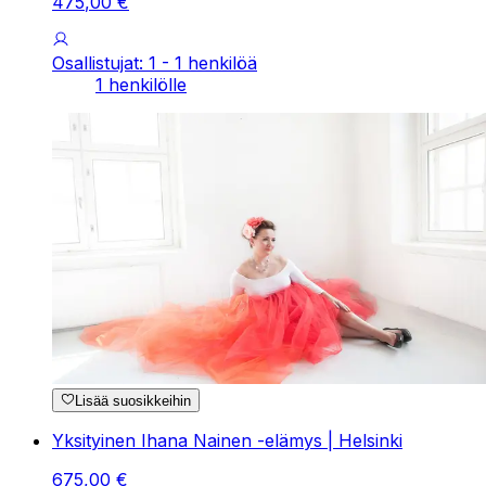
475
,
00
€
Osallistujat: 1 - 1 henkilöä
1 henkilölle
Lisää suosikkeihin
Yksityinen Ihana Nainen -elämys | Helsinki
675
,
00
€