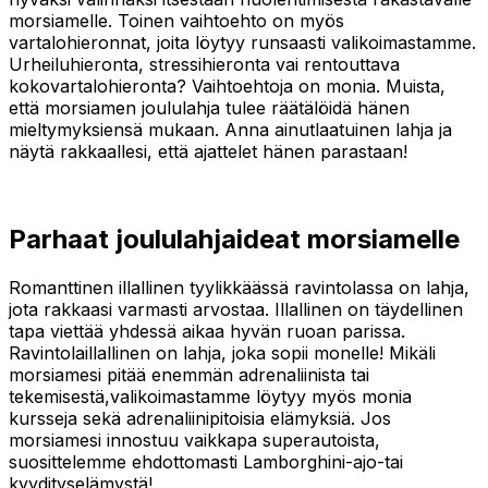
morsiamelle. Toinen vaihtoehto on myös
vartalohieronnat, joita löytyy runsaasti valikoimastamme.
Urheiluhieronta, stressihieronta vai rentouttava
kokovartalohieronta? Vaihtoehtoja on monia. Muista,
että morsiamen joululahja tulee räätälöidä hänen
mieltymyksiensä mukaan. Anna ainutlaatuinen lahja ja
näytä rakkaallesi, että ajattelet hänen parastaan!
Parhaat joululahjaideat morsiamelle
Romanttinen illallinen tyylikkäässä ravintolassa on lahja,
jota rakkaasi varmasti arvostaa. Illallinen on täydellinen
tapa viettää yhdessä aikaa hyvän ruoan parissa.
Ravintolaillallinen on lahja, joka sopii monelle! Mikäli
morsiamesi pitää enemmän adrenaliinista tai
tekemisestä,valikoimastamme löytyy myös monia
kursseja sekä adrenaliinipitoisia elämyksiä. Jos
morsiamesi innostuu vaikkapa superautoista,
suosittelemme ehdottomasti Lamborghini-ajo-tai
kyydityselämystä!