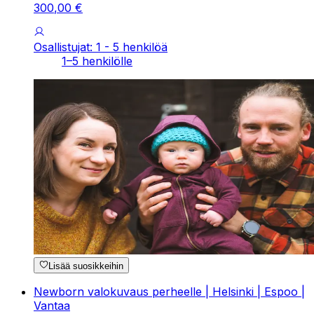
300
,
00
€
Osallistujat: 1 - 5 henkilöä
1–5 henkilölle
Lisää suosikkeihin
Newborn valokuvaus perheelle | Helsinki | Espoo |
Vantaa