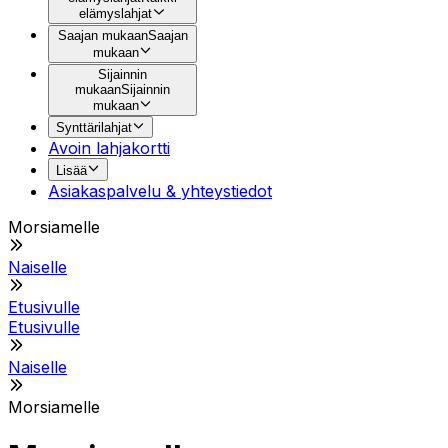
elämyslahjat
Saajan mukaan
Saajan
mukaan
Sijainnin
mukaan
Sijainnin
mukaan
Synttärilahjat
Avoin lahjakortti
Lisää
Asiakaspalvelu & yhteystiedot
Morsiamelle
Naiselle
Etusivulle
Etusivulle
Naiselle
Morsiamelle