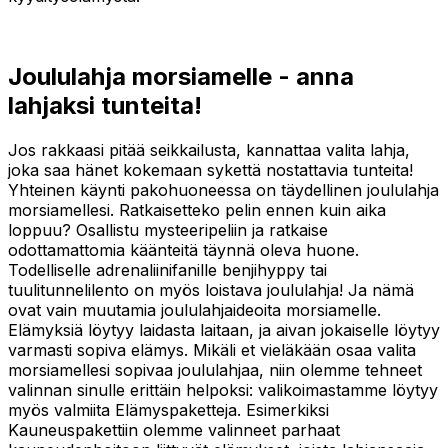
Joululahja morsiamelle - anna
lahjaksi tunteita!
Jos rakkaasi pitää seikkailusta, kannattaa valita lahja,
joka saa hänet kokemaan sykettä nostattavia tunteita!
Yhteinen käynti pakohuoneessa on täydellinen joululahja
morsiamellesi. Ratkaisetteko pelin ennen kuin aika
loppuu? Osallistu mysteeripeliin ja ratkaise
odottamattomia käänteitä täynnä oleva huone.
Todelliselle adrenaliinifanille benjihyppy tai
tuulitunnelilento on myös loistava joululahja! Ja nämä
ovat vain muutamia joululahjaideoita morsiamelle.
Elämyksiä löytyy laidasta laitaan, ja aivan jokaiselle löytyy
varmasti sopiva elämys. Mikäli et vieläkään osaa valita
morsiamellesi sopivaa joululahjaa, niin olemme tehneet
valinnan sinulle erittäin helpoksi: valikoimastamme löytyy
myös valmiita Elämyspaketteja. Esimerkiksi
Kauneuspakettiin olemme valinneet parhaat