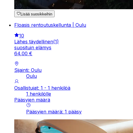
Lisää suosikkeihin
Floasis rentoutuskellunta | Oulu
10
Lähes täydellinen
(
1
)
suosituin elämys
64
,
00
€
Sijainti: Oulu
Oulu
Osallistujat: 1 - 1 henkilöä
1 henkilölle
Pääsyjen määrä
Pääsyjen määrä
:
1
pääsy