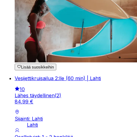
Lisää suosikkeihin
Vesijettikruisailua 2:lle (60 min) | Lahti
10
Lähes täydellinen
(
2
)
84
,
99
€
Sijainti: Lahti
Lahti