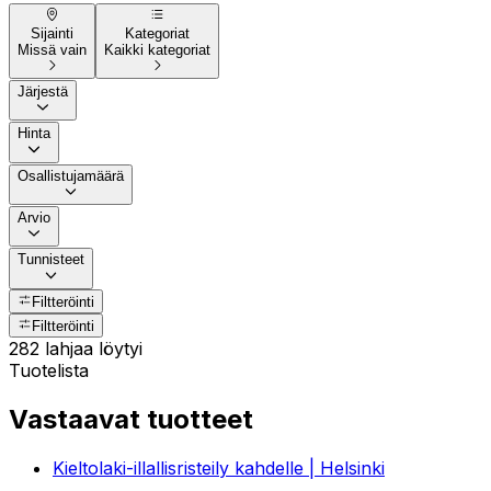
Sijainti
Kategoriat
Missä vain
Kaikki kategoriat
Järjestä
Hinta
Osallistujamäärä
Arvio
Tunnisteet
Filtteröinti
Filtteröinti
282 lahjaa löytyi
Tuotelista
Vastaavat tuotteet
Kieltolaki-illallisristeily kahdelle | Helsinki