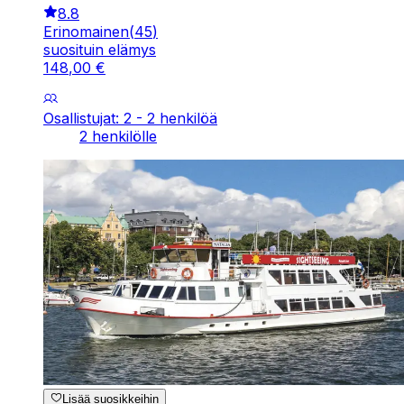
8.8
Erinomainen
(
45
)
suosituin elämys
148
,
00
€
Osallistujat: 2 - 2 henkilöä
2 henkilölle
Lisää suosikkeihin