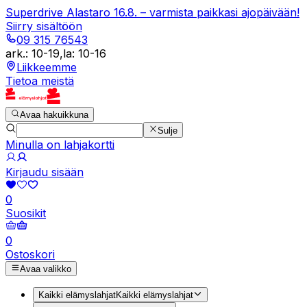
Superdrive Alastaro 16.8. – varmista paikkasi ajopäivään!
Siirry sisältöön
09 315 76543
ark.
:
10-19
,
la
:
10-16
Liikkeemme
Tietoa meistä
Avaa hakuikkuna
Sulje
Minulla on lahjakortti
Kirjaudu sisään
0
Suosikit
0
Ostoskori
Avaa valikko
Kaikki elämyslahjat
Kaikki elämyslahjat