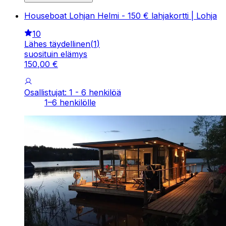
Houseboat Lohjan Helmi - 150 € lahjakortti | Lohja
10
Lähes täydellinen
(
1
)
suosituin elämys
150
,
00
€
Osallistujat: 1 - 6 henkilöä
1–6 henkilölle