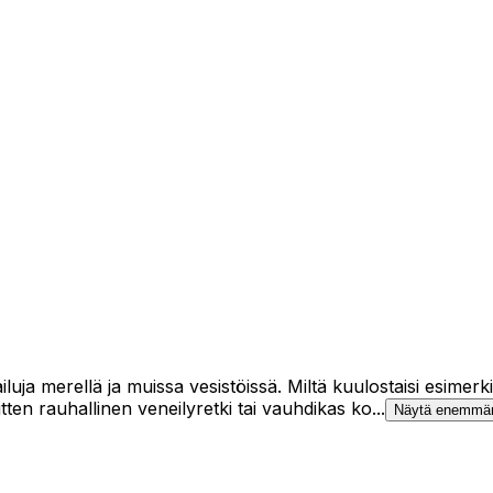
uja merellä ja muissa vesistöissä. Miltä kuulostaisi esimerki
ten rauhallinen veneilyretki tai vauhdikas ko...
Näytä enemmä