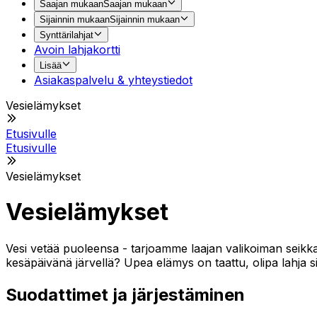
Saajan mukaan
Saajan mukaan
Sijainnin mukaan
Sijainnin mukaan
Synttärilahjat
Avoin lahjakortti
Lisää
Asiakaspalvelu & yhteystiedot
Vesielämykset
Etusivulle
Etusivulle
Vesielämykset
Vesielämykset
Vesi vetää puoleensa - tarjoamme laajan valikoiman seikkail
kesäpäivänä järvellä? Upea elämys on taattu, olipa lahja sit
Suodattimet ja järjestäminen