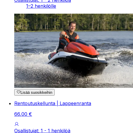
Osallistujat: 1 - 2 henkilöä
1–2 henkilölle
Lisää suosikkeihin
Rentoutuskellunta | Lappeenranta
66
,
00
€
Osallistujat: 1 - 1 henkilöä