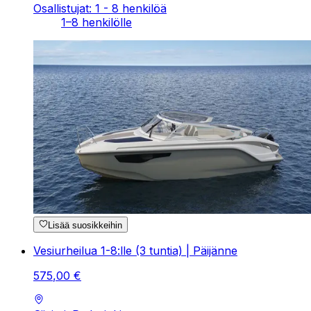
Osallistujat: 1 - 8 henkilöä
1–8 henkilölle
Lisää suosikkeihin
Vesiurheilua 1-8:lle (3 tuntia) | Päijänne
575
,
00
€