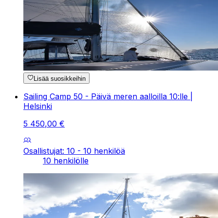
Lisää suosikkeihin
Sailing Camp 50 - Päivä meren aalloilla 10:lle |
Helsinki
5
450
,
00
€
Osallistujat: 10 - 10 henkilöä
10 henkilölle