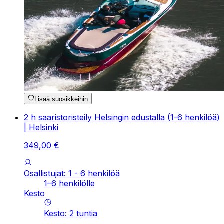
Lisää suosikkeihin
2 h saaristoristeily Helsingin edustalla (1-6 henkilöä)
| Helsinki
349
,
00
€
Osallistujat: 1 - 6 henkilöä
1–6 henkilölle
Kesto
Kesto
:
2
tuntia