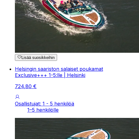
Lisää suosikkeihin
Helsingin saariston salaiset poukamat
Exclusive+++ 1-5:lle | Helsinki
724
,
80
€
Osallistujat: 1 - 5 henkilöä
1–5 henkilölle