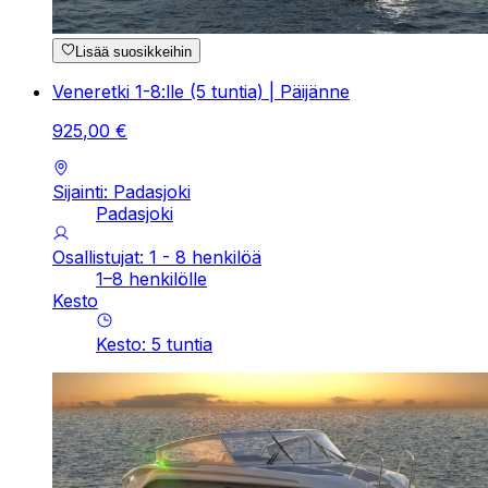
Lisää suosikkeihin
Veneretki 1-8:lle (5 tuntia) | Päijänne
925
,
00
€
Sijainti: Padasjoki
Padasjoki
Osallistujat: 1 - 8 henkilöä
1–8 henkilölle
Kesto
Kesto
:
5
tuntia