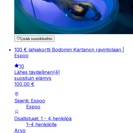
Lisää suosikkeihin
100 € lahjakortti Bodomin Kartanon ravintolaan |
Espoo
10
Lähes täydellinen
(
4
)
suosituin elämys
100
,
00
€
Sijainti: Espoo
Espoo
Osallistujat: 1 - 4 henkilöä
1–4 henkilölle
Arvo