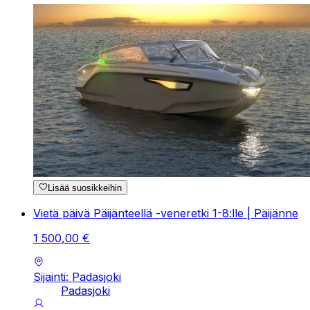
Lisää suosikkeihin
Vietä päivä Päijänteellä -veneretki 1-8:lle | Päijänne
1
500
,
00
€
Sijainti: Padasjoki
Padasjoki