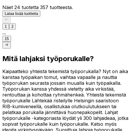
Näet 24 tuotetta 357 tuotteesta.
Lataa lisää tuotteita
1
2
...
15
Mitä lahjaksi työporukalle?
Kaipaatteko yhteistä tekemistä työporukalla? Nyt on aika
karistaa työpaikan tomut, vaihtaa vapaalle ja nauttia
työporukan seurasta jossain muualla kuin työpaikalla.
Työporukan kanssa yhdessä vietetty aika virkistää,
rentouttaa ja kohottaa ryhmähenkeä. Yhteistä tekemistä
työporukalle Lähtekää risteilylle Helsingin saaristoon
RIB-kumiveneellä, osallistukaa olutkoulutukseen tai
pelatkaa porukalla jännittävä huonepakopelit. Lahjat
työporukalle -kategoriasta löydät yli 300 lahjaideaa, jotka
sopivat työporukalle kuin työporukalle. Katso myös
ideoita virkistyspäivään. Suosittuja lahjoja työporukalle