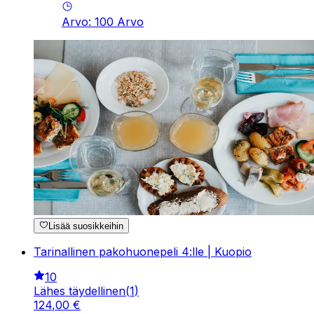
Arvo
:
100
Arvo
Lisää suosikkeihin
Tarinallinen pakohuonepeli 4:lle | Kuopio
10
Lähes täydellinen
(
1
)
124
,
00
€