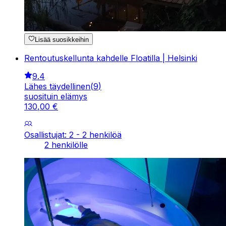
Lisää suosikkeihin
Rentoutuskellunta kahdelle Floatilla | Helsinki
9.4
Lähes täydellinen
(
9
)
suosituin elämys
130
,
00
€
Osallistujat: 2 - 2 henkilöä
2 henkilölle