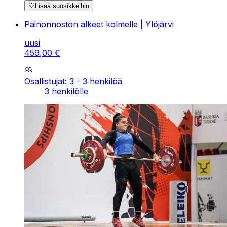
Lisää suosikkeihin
Painonnoston alkeet kolmelle | Ylöjärvi
uusi
459
,
00
€
Osallistujat: 3 - 3 henkilöä
3 henkilölle