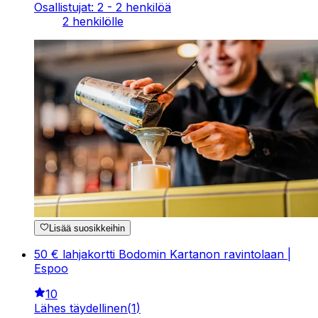
Osallistujat: 2 - 2 henkilöä
2 henkilölle
Lisää suosikkeihin
50 € lahjakortti Bodomin Kartanon ravintolaan |
Espoo
10
Lähes täydellinen
(
1
)