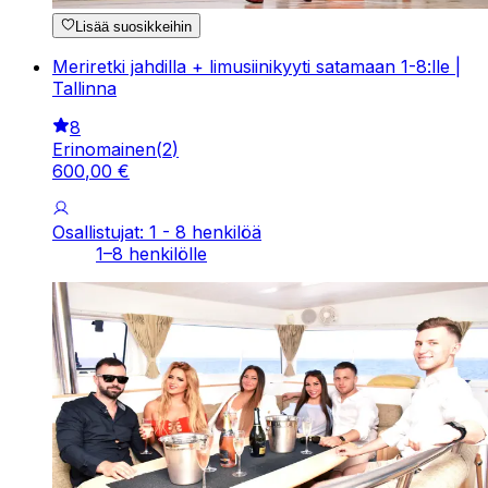
Lisää suosikkeihin
Meriretki jahdilla + limusiinikyyti satamaan 1-8:lle |
Tallinna
8
Erinomainen
(
2
)
600
,
00
€
Osallistujat: 1 - 8 henkilöä
1–8 henkilölle