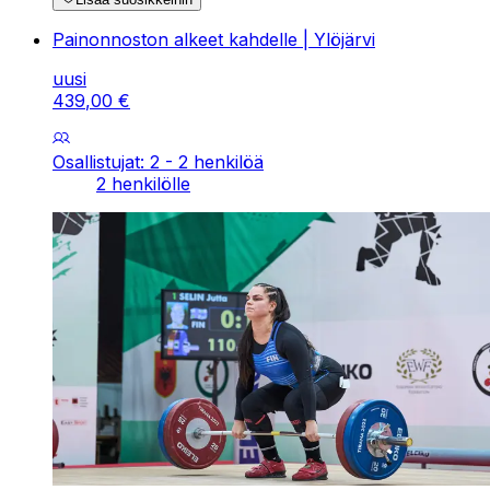
Painonnoston alkeet kahdelle | Ylöjärvi
uusi
439
,
00
€
Osallistujat: 2 - 2 henkilöä
2 henkilölle