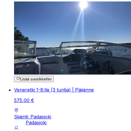
Lisää suosikkeihin
Veneretki 1-8:lle (3 tuntia) | Päijänne
575
,
00
€
Sijainti: Padasjoki
Padasjoki