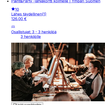
Paint&Party -lahjakortti kolmelle | Ympäri Suomen
10
Lähes täydellinen
(
1
)
126
,
00
€
Osallistujat: 3 - 3 henkilöä
3 henkilölle
Lisää suosikkeihin