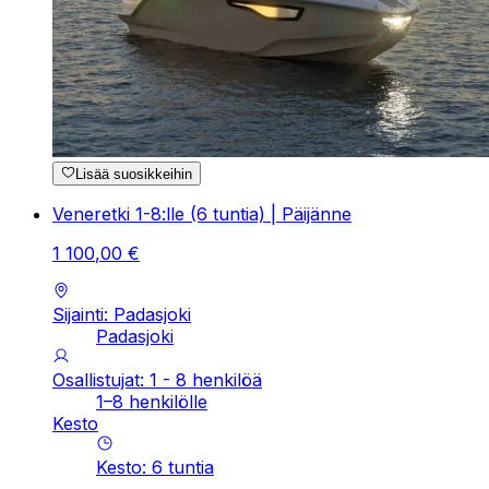
Lisää suosikkeihin
Veneretki 1-8:lle (6 tuntia) | Päijänne
1
100
,
00
€
Sijainti: Padasjoki
Padasjoki
Osallistujat: 1 - 8 henkilöä
1–8 henkilölle
Kesto
Kesto
:
6
tuntia