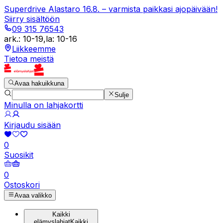
Superdrive Alastaro 16.8. – varmista paikkasi ajopäivään!
Siirry sisältöön
09 315 76543
ark.
:
10-19
,
la
:
10-16
Liikkeemme
Tietoa meistä
Avaa hakuikkuna
Sulje
Minulla on lahjakortti
Kirjaudu sisään
0
Suosikit
0
Ostoskori
Avaa valikko
Kaikki
elämyslahjat
Kaikki