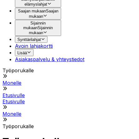
elämyslahjat
Saajan mukaan
Saajan
mukaan
Sijainnin
mukaan
Sijainnin
mukaan
Synttärilahjat
Avoin lahjakortti
Lisää
Asiakaspalvelu & yhteystiedot
Työporukalle
Monelle
Etusivulle
Etusivulle
Monelle
Työporukalle