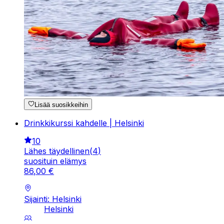
Lisää suosikkeihin
Drinkkikurssi kahdelle | Helsinki
10
Lähes täydellinen
(
4
)
suosituin elämys
86
,
00
€
Sijainti: Helsinki
Helsinki