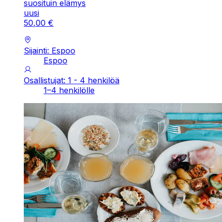
suosituin elämys
uusi
50
,
00
€
Sijainti: Espoo
Espoo
Osallistujat: 1 - 4 henkilöä
1–4 henkilölle