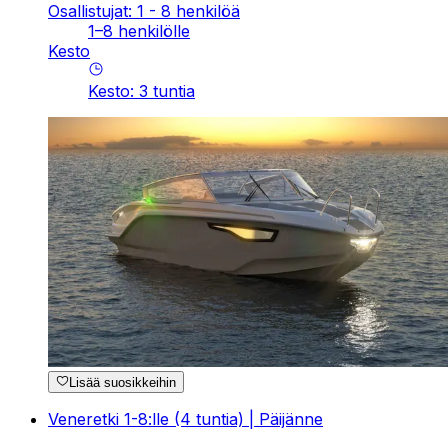
Osallistujat: 1 - 8 henkilöä
1–8 henkilölle
Kesto
Kesto
:
3
tuntia
Lisää suosikkeihin
Veneretki 1-8:lle (4 tuntia) | Päijänne