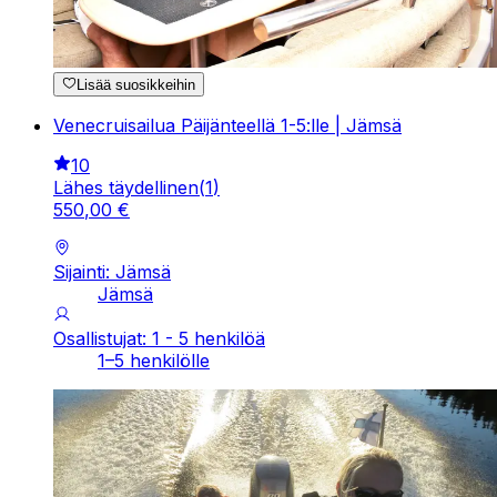
Lisää suosikkeihin
Venecruisailua Päijänteellä 1-5:lle | Jämsä
10
Lähes täydellinen
(
1
)
550
,
00
€
Sijainti: Jämsä
Jämsä
Osallistujat: 1 - 5 henkilöä
1–5 henkilölle