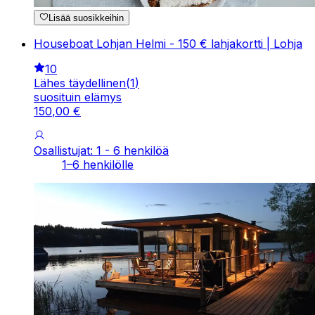
Lisää suosikkeihin
Houseboat Lohjan Helmi - 150 € lahjakortti | Lohja
10
Lähes täydellinen
(
1
)
suosituin elämys
150
,
00
€
Osallistujat: 1 - 6 henkilöä
1–6 henkilölle