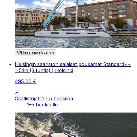
Lisää suosikkeihin
Helsingin saariston salaiset poukamat Standard++
1-5:lle (3 tuntia) | Helsinki
495
,
00
€
Osallistujat: 1 - 5 henkilöä
1–5 henkilölle