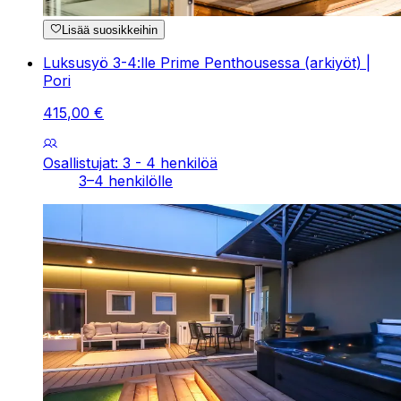
Lisää suosikkeihin
Luksusyö 3-4:lle Prime Penthousessa (arkiyöt) |
Pori
415
,
00
€
Osallistujat: 3 - 4 henkilöä
3–4 henkilölle