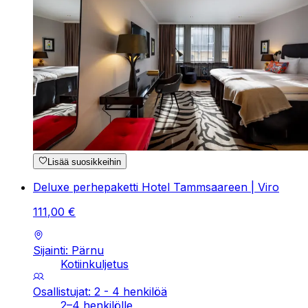
Lisää suosikkeihin
Deluxe perhepaketti Hotel Tammsaareen | Viro
111
,
00
€
Sijainti: Pärnu
Kotiinkuljetus
Osallistujat: 2 - 4 henkilöä
2–4 henkilölle