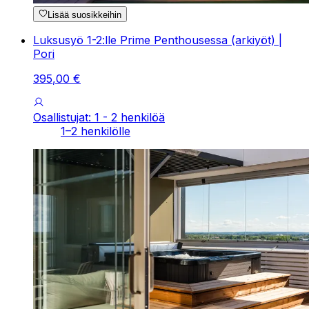
Lisää suosikkeihin
Luksusyö 1-2:lle Prime Penthousessa (arkiyöt) |
Pori
395
,
00
€
Osallistujat: 1 - 2 henkilöä
1–2 henkilölle