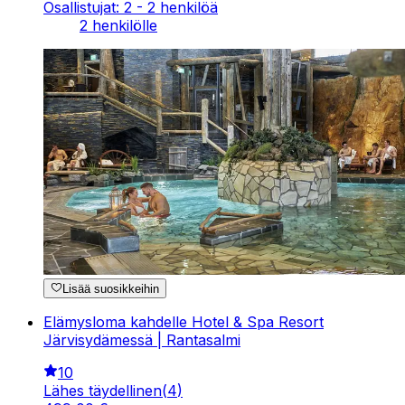
Osallistujat: 2 - 2 henkilöä
2 henkilölle
Lisää suosikkeihin
Elämysloma kahdelle Hotel & Spa Resort
Järvisydämessä | Rantasalmi
10
Lähes täydellinen
(
4
)