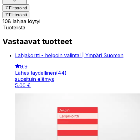
Filtteröinti
Filtteröinti
108 lahjaa löytyi
Tuotelista
Vastaavat tuotteet
Lahjakortti - helpoin valinta! | Ympäri Suomen
9.9
Lähes täydellinen
(
44
)
suosituin elämys
5
,
00
€