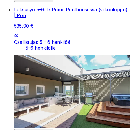
Luksusyö 5-6:lle Prime Penthousessa (viikonloppu)
| Pori
535
,
00
€
Osallistujat: 5 - 6 henkilöä
5–6 henkilölle