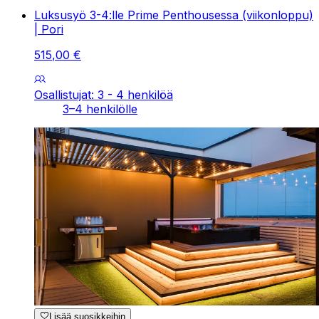
Luksusyö 3-4:lle Prime Penthousessa (viikonloppu)
| Pori
515
,
00
€
Osallistujat: 3 - 4 henkilöä
3–4 henkilölle
Lisää suosikkeihin