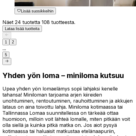
Lisää suosikkeihin
Näet 24 tuotetta 108 tuotteesta.
Lataa lisää tuotteita
1
2
...
5
Yhden yön loma – miniloma kutsuu
Upea yhden yön lomaelämys sopii lahjaksi kenelle
tahansa! Miniloman tarjoama arjen kiireiden
unohtuminen, rentoutuminen, rauhoittuminen ja akkujen
lataus on aina toivottu lahja. Miniloma kotimaassa tai
Tallinnassa Lomaa suunnitellessa on tärkeää ottaa
huomioon, milloin voit lähteä lomalle, miten pitkään voit
olla siellä ja kuinka pitkä matka on. Jos aiot pysyä
kotimaassa tai haluaisit matkustaa etelänaapuriin,