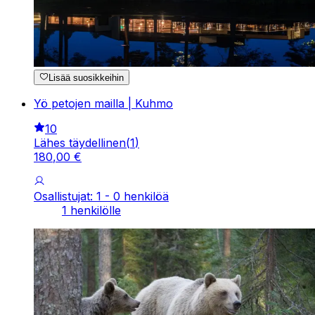
Lisää suosikkeihin
Yö petojen mailla | Kuhmo
10
Lähes täydellinen
(
1
)
180
,
00
€
Osallistujat: 1 - 0 henkilöä
1 henkilölle