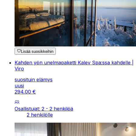
Lisää suosikkeihin
Kahden yön unelmapaketti Kalev Spa:ssa kahdelle |
Viro
suosituin elämys
uusi
294
,
00
€
Osallistujat: 2 - 2 henkilöä
2 henkilölle