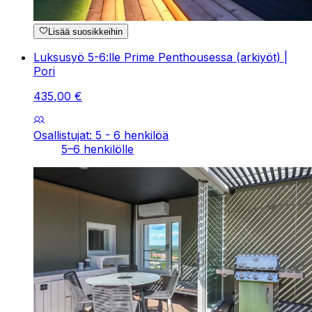
Lisää suosikkeihin
Luksusyö 5-6:lle Prime Penthousessa (arkiyöt) |
Pori
435
,
00
€
Osallistujat: 5 - 6 henkilöä
5–6 henkilölle