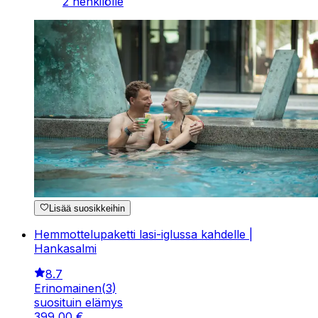
2 henkilölle
Lisää suosikkeihin
Hemmottelupaketti lasi-iglussa kahdelle |
Hankasalmi
8.7
Erinomainen
(
3
)
suosituin elämys
399
,
00
€