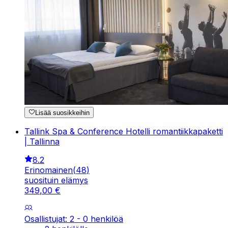
Lisää suosikkeihin
Tallink Spa & Conference Hotelli romantiikkapaketti
| Tallinna
8.2
Erinomainen
(
48
)
suosituin elämys
349
,
00
€
Osallistujat: 2 - 0 henkilöä