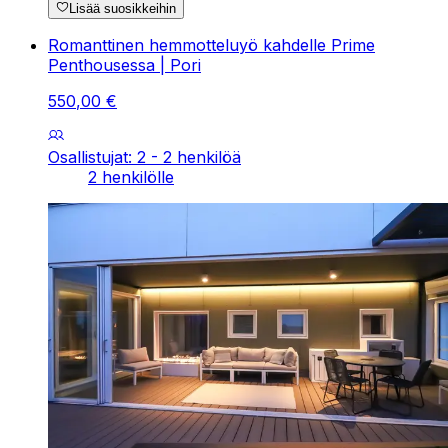
Lisää suosikkeihin
Romanttinen hemmotteluyö kahdelle Prime
Penthousessa | Pori
550
,
00
€
Osallistujat: 2 - 2 henkilöä
2 henkilölle