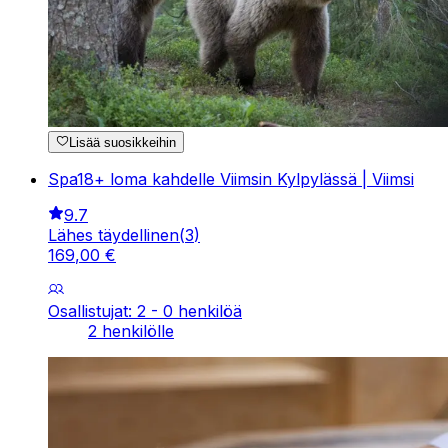
Lisää suosikkeihin
Spa18+ loma kahdelle Viimsin Kylpylässä | Viimsi
9.7
Lähes täydellinen
(
3
)
169
,
00
€
Osallistujat: 2 - 0 henkilöä
2 henkilölle