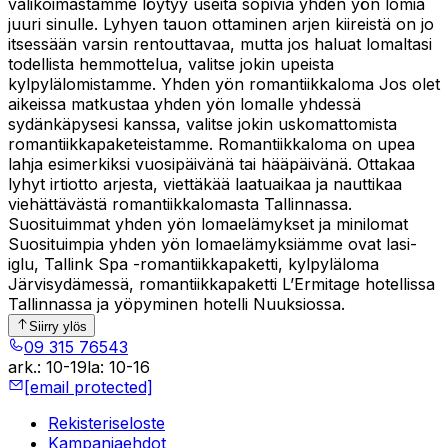
valikoimastamme löytyy useita sopivia yhden yön lomia
juuri sinulle. Lyhyen tauon ottaminen arjen kiireistä on jo
itsessään varsin rentouttavaa, mutta jos haluat lomaltasi
todellista hemmottelua, valitse jokin upeista
kylpylälomistamme. Yhden yön romantiikkaloma Jos olet
aikeissa matkustaa yhden yön lomalle yhdessä
sydänkäpysesi kanssa, valitse jokin uskomattomista
romantiikkapaketeistamme. Romantiikkaloma on upea
lahja esimerkiksi vuosipäivänä tai hääpäivänä. Ottakaa
lyhyt irtiotto arjesta, viettäkää laatuaikaa ja nauttikaa
viehättävästä romantiikkalomasta Tallinnassa.
Suosituimmat yhden yön lomaelämykset ja minilomat
Suosituimpia yhden yön lomaelämyksiämme ovat lasi-
iglu, Tallink Spa -romantiikkapaketti, kylpyläloma
Järvisydämessä, romantiikkapaketti L’Ermitage hotellissa
Tallinnassa ja yöpyminen hotelli Nuuksiossa.
Siirry ylös
09 315 76543
ark.
:
10-19
la
:
10-16
[email protected]
Rekisteriseloste
Kampanjaehdot