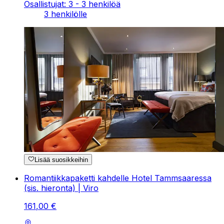
Osallistujat: 3 - 3 henkilöä
3 henkilölle
Lisää suosikkeihin
Romantiikkapaketti kahdelle Hotel Tammsaaressa
(sis. hieronta) | Viro
161
,
00
€