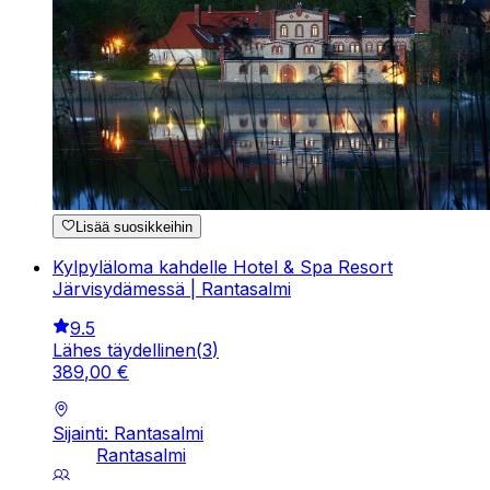
Lisää suosikkeihin
Kylpyläloma kahdelle Hotel & Spa Resort
Järvisydämessä | Rantasalmi
9.5
Lähes täydellinen
(
3
)
389
,
00
€
Sijainti: Rantasalmi
Rantasalmi