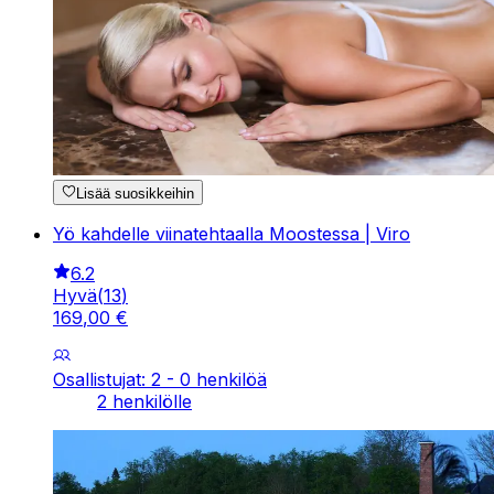
Lisää suosikkeihin
Yö kahdelle viinatehtaalla Moostessa | Viro
6.2
Hyvä
(
13
)
169
,
00
€
Osallistujat: 2 - 0 henkilöä
2 henkilölle