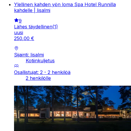
Ylellinen kahden yön loma Spa Hotel Runnilla
kahdelle | Iisalmi
9
Lähes täydellinen
(
1
)
uusi
250
,
00
€
Sijainti: Iisalmi
Kotiinkuljetus
Osallistujat: 2 - 2 henkilöä
2 henkilölle