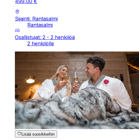
499
,
00
€
Sijainti: Rantasalmi
Rantasalmi
Osallistujat: 2 - 2 henkilöä
2 henkilölle
Lisää suosikkeihin