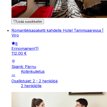
Lisää suosikkeihin
Romantiikkapaketti kahdelle Hotel Tammsaaressa |
Viro
8
Erinomainen
(
1
)
112
,
00
€
Sijainti: Pärnu
Kotiinkuljetus
Osallistujat: 2 - 2 henkilöä
2 henkilölle