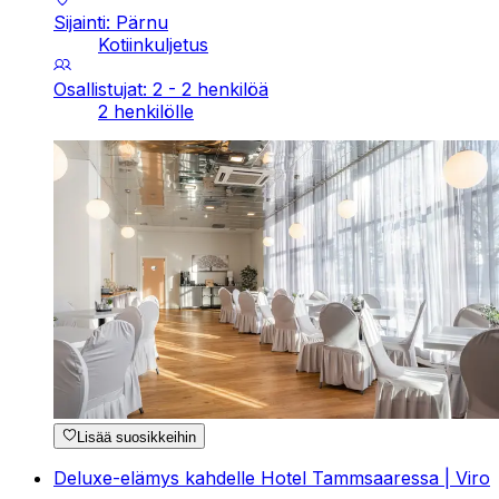
Sijainti: Pärnu
Kotiinkuljetus
Osallistujat: 2 - 2 henkilöä
2 henkilölle
Lisää suosikkeihin
Deluxe-elämys kahdelle Hotel Tammsaaressa | Viro