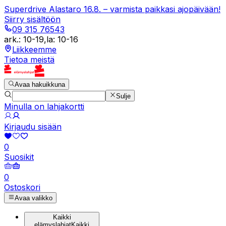
Superdrive Alastaro 16.8. – varmista paikkasi ajopäivään!
Siirry sisältöön
09 315 76543
ark.
:
10-19
,
la
:
10-16
Liikkeemme
Tietoa meistä
Avaa hakuikkuna
Sulje
Minulla on lahjakortti
Kirjaudu sisään
0
Suosikit
0
Ostoskori
Avaa valikko
Kaikki
elämyslahjat
Kaikki