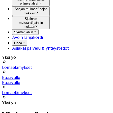
elämyslahjat
Saajan mukaan
Saajan
mukaan
Sijainnin
mukaan
Sijainnin
mukaan
Synttärilahjat
Avoin lahjakortti
Lisää
Asiakaspalvelu & yhteystiedot
Yksi yö
Lomaelämykset
Etusivulle
Etusivulle
Lomaelämykset
Yksi yö