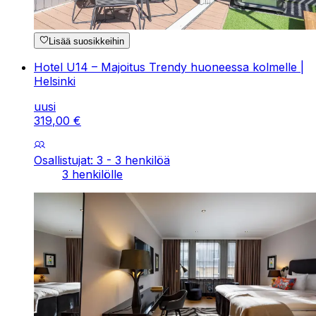
Lisää suosikkeihin
Hotel U14 – Majoitus Trendy huoneessa kolmelle |
Helsinki
uusi
319
,
00
€
Osallistujat: 3 - 3 henkilöä
3 henkilölle