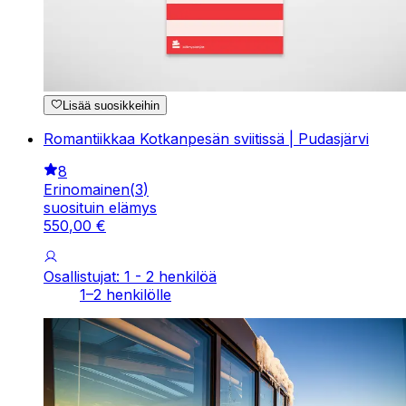
Lisää suosikkeihin
Romantiikkaa Kotkanpesän sviitissä | Pudasjärvi
8
Erinomainen
(
3
)
suosituin elämys
550
,
00
€
Osallistujat: 1 - 2 henkilöä
1–2 henkilölle