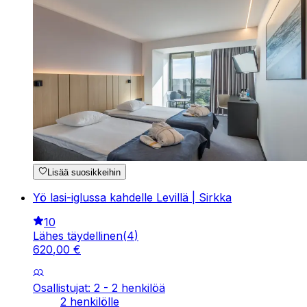
Lisää suosikkeihin
Yö lasi-iglussa kahdelle Levillä | Sirkka
10
Lähes täydellinen
(
4
)
620
,
00
€
Osallistujat: 2 - 2 henkilöä
2 henkilölle