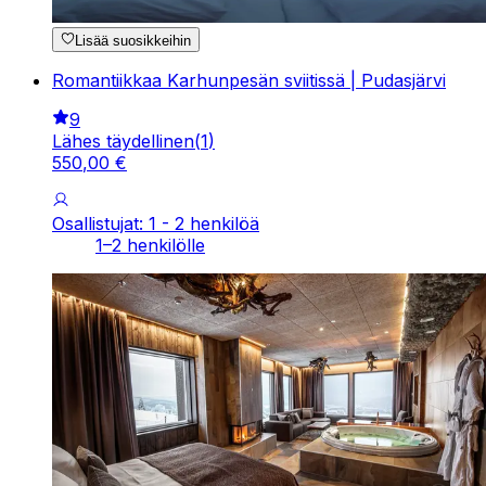
Lisää suosikkeihin
Romantiikkaa Karhunpesän sviitissä | Pudasjärvi
9
Lähes täydellinen
(
1
)
550
,
00
€
Osallistujat: 1 - 2 henkilöä
1–2 henkilölle