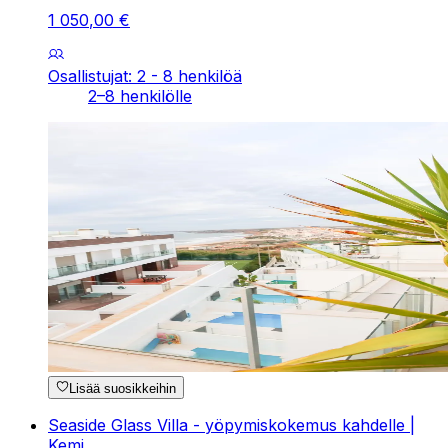
1
050
,
00
€
Osallistujat: 2 - 8 henkilöä
2–8 henkilölle
Lisää suosikkeihin
Seaside Glass Villa - yöpymiskokemus kahdelle |
Kemi