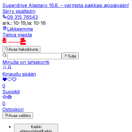
Superdrive Alastaro 16.8. – varmista paikkasi ajopäivään!
Siirry sisältöön
09 315 76543
ark.
:
10-19
,
la
:
10-16
Liikkeemme
Tietoa meistä
Avaa hakuikkuna
Sulje
Minulla on lahjakortti
Kirjaudu sisään
0
Suosikit
0
Ostoskori
Avaa valikko
Kaikki
elämyslahjat
Kaikki