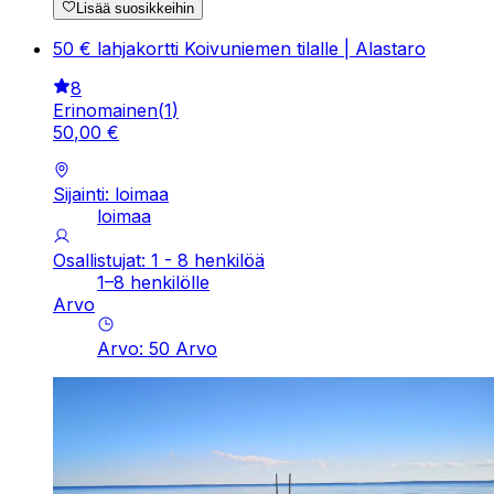
Lisää suosikkeihin
50 € lahjakortti Koivuniemen tilalle | Alastaro
8
Erinomainen
(
1
)
50
,
00
€
Sijainti: loimaa
loimaa
Osallistujat: 1 - 8 henkilöä
1–8 henkilölle
Arvo
Arvo
:
50
Arvo