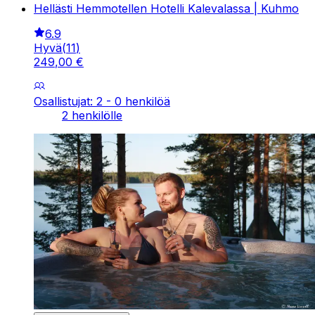
Hellästi Hemmotellen Hotelli Kalevalassa | Kuhmo
6.9
Hyvä
(
11
)
249
,
00
€
Osallistujat: 2 - 0 henkilöä
2 henkilölle