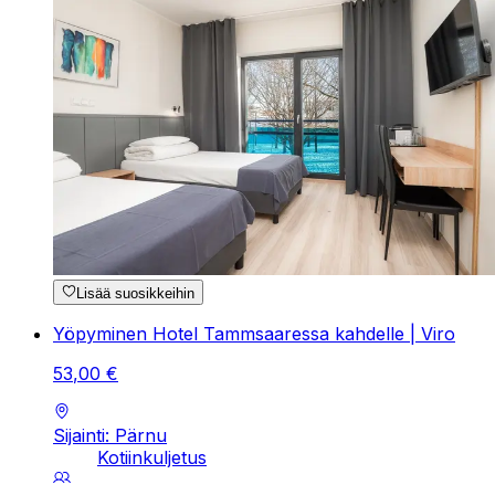
Lisää suosikkeihin
Yöpyminen Hotel Tammsaaressa kahdelle | Viro
53
,
00
€
Sijainti: Pärnu
Kotiinkuljetus