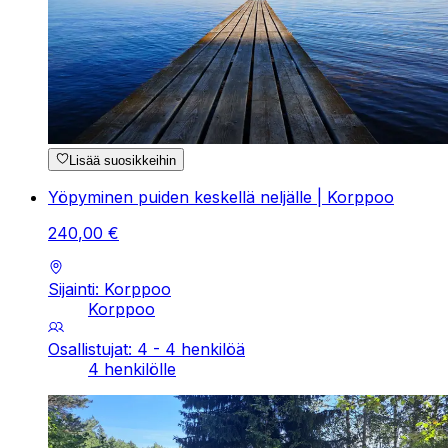
Lisää suosikkeihin
Yöpyminen puiden keskellä neljälle | Korppoo
240
,
00
€
Sijainti: Korppoo
Korppoo
Osallistujat: 4 - 4 henkilöä
4 henkilölle