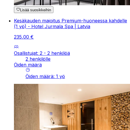
Lisää suosikkeihin
Kesäkauden majoitus Premium-huoneessa kahdelle
(1 yö) - Hotel Jurmala Spa | Latvia
235
,
00
€
Osallistujat: 2 - 2 henkilöä
2 henkilölle
Öiden määrä
Öiden määrä
:
1
yö