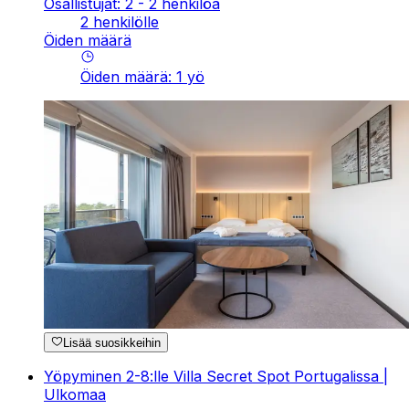
Osallistujat: 2 - 2 henkilöä
2 henkilölle
Öiden määrä
Öiden määrä
:
1
yö
Lisää suosikkeihin
Yöpyminen 2-8:lle Villa Secret Spot Portugalissa |
Ulkomaa