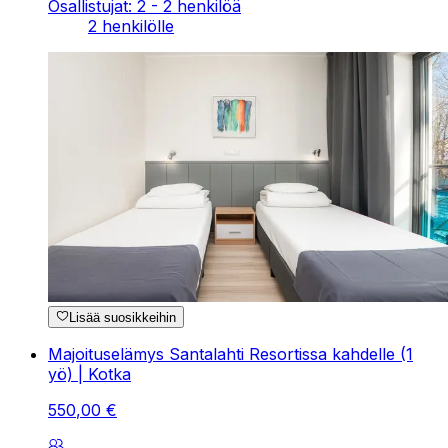
Osallistujat: 2 - 2 henkilöä
2 henkilölle
Lisää suosikkeihin
Majoituselämys Santalahti Resortissa kahdelle (1
yö) | Kotka
550
,
00
€