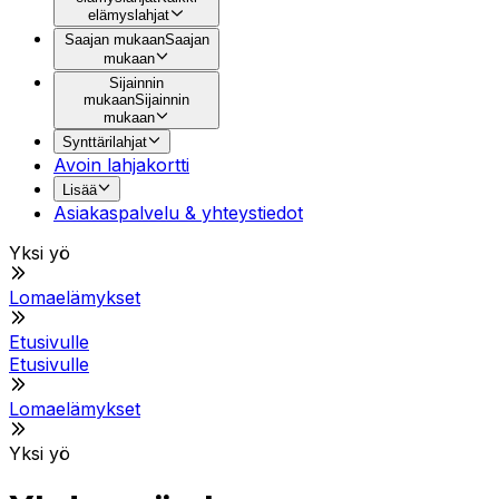
elämyslahjat
Saajan mukaan
Saajan
mukaan
Sijainnin
mukaan
Sijainnin
mukaan
Synttärilahjat
Avoin lahjakortti
Lisää
Asiakaspalvelu & yhteystiedot
Yksi yö
Lomaelämykset
Etusivulle
Etusivulle
Lomaelämykset
Yksi yö