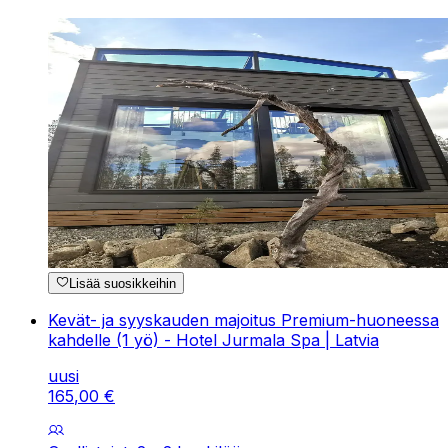
Lisää suosikkeihin
Kevät- ja syyskauden majoitus Premium-huoneessa
kahdelle (1 yö) - Hotel Jurmala Spa | Latvia
uusi
165
,
00
€