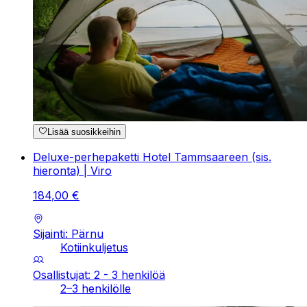
Lisää suosikkeihin
Deluxe-perhepaketti Hotel Tammsaareen (sis.
hieronta) | Viro
184
,
00
€
Sijainti: Pärnu
Kotiinkuljetus
Osallistujat: 2 - 3 henkilöä
2–3 henkilölle