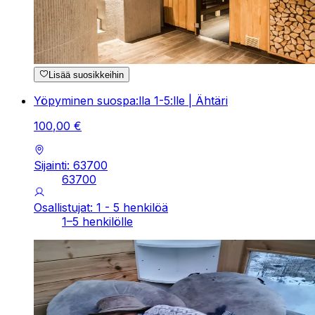
Lisää suosikkeihin
Yöpyminen suospa:lla 1-5:lle | Ähtäri
100
,
00
€
Sijainti: 63700
63700
Osallistujat: 1 - 5 henkilöä
1–5 henkilölle