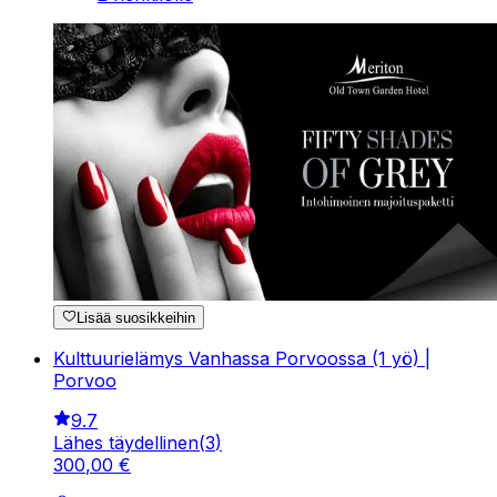
Lisää suosikkeihin
Kulttuurielämys Vanhassa Porvoossa (1 yö) |
Porvoo
9.7
Lähes täydellinen
(
3
)
300
,
00
€