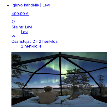
Igluyö kahdelle | Levi
400
,
00
€
Sijainti: Levi
Levi
Osallistujat: 2 - 2 henkilöä
2 henkilölle