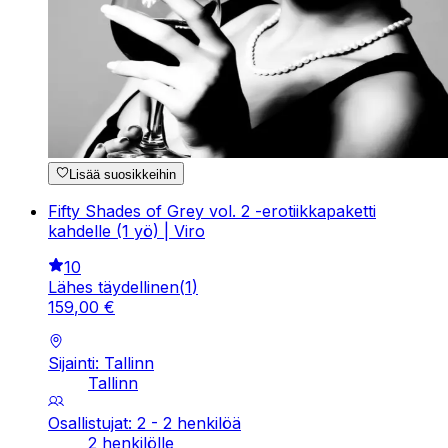
Lisää suosikkeihin
Fifty Shades of Grey vol. 2 -erotiikkapaketti
kahdelle (1 yö) | Viro
10
Lähes täydellinen
(
1
)
159
,
00
€
Sijainti: Tallinn
Tallinn
Osallistujat: 2 - 2 henkilöä
2 henkilölle