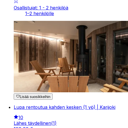
Osallistujat: 1 - 2 henkilöä
1–2 henkilölle
Lisää suosikkeihin
Lupa rentoutua kahden kesken (1 yö) | Karijoki
10
Lähes täydellinen
(
1
)