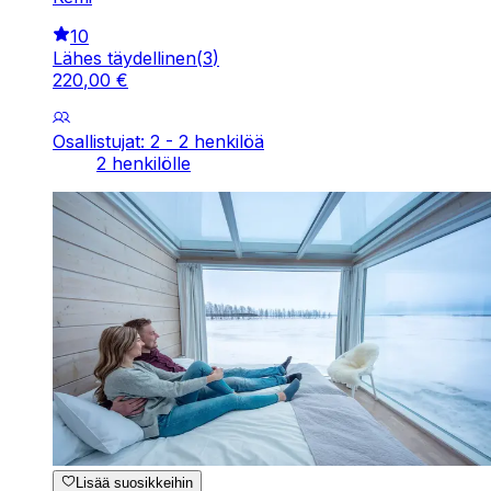
10
Lähes täydellinen
(
3
)
220
,
00
€
Osallistujat: 2 - 2 henkilöä
2 henkilölle
Lisää suosikkeihin