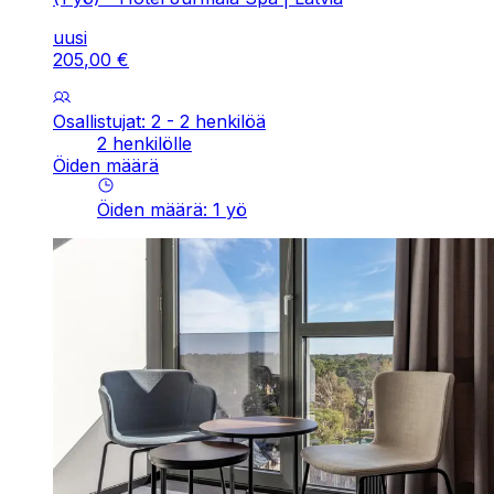
uusi
205
,
00
€
Osallistujat: 2 - 2 henkilöä
2 henkilölle
Öiden määrä
Öiden määrä
:
1
yö