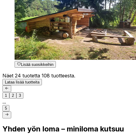
Lisää suosikkeihin
Näet 24 tuotetta 108 tuotteesta.
Lataa lisää tuotteita
1
2
3
...
5
Yhden yön loma – miniloma kutsuu