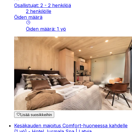
Osallistujat: 2 - 2 henkilöä
2 henkilölle
Öiden määrä
Öiden määrä
:
1
yö
Lisää suosikkeihin
Kesäkauden majoitus Comfort-huoneessa kahdelle
(1 yö) - Hotel Jurmala Spa | Latvia