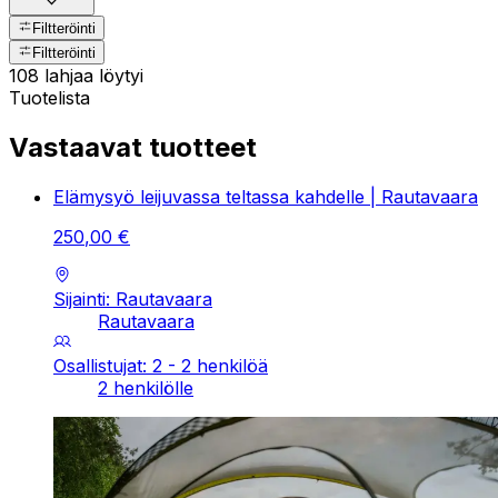
Filtteröinti
Filtteröinti
108 lahjaa löytyi
Tuotelista
Vastaavat tuotteet
Elämysyö leijuvassa teltassa kahdelle | Rautavaara
250
,
00
€
Sijainti: Rautavaara
Rautavaara
Osallistujat: 2 - 2 henkilöä
2 henkilölle