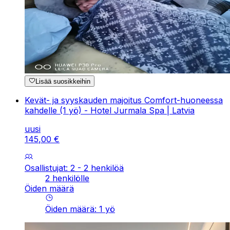
Lisää suosikkeihin
Kevät- ja syyskauden majoitus Comfort-huoneessa
kahdelle (1 yö) - Hotel Jurmala Spa | Latvia
uusi
145
,
00
€
Osallistujat: 2 - 2 henkilöä
2 henkilölle
Öiden määrä
Öiden määrä
:
1
yö