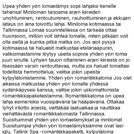
Upea yhden yön lomaelämys sopii lahjaksi kenelle
tahansa! Miniloman tarjoama arjen kiireiden
unohtuminen, rentoutuminen, rauhoittuminen ja akkujen
lataus on aina toivottu lahja. Miniloma kotimaassa tai
Tallinnassa Lomaa suunnitellessa on tärkeää ottaa
huomioon, milloin voit lähteä lomalle, miten pitkään voit
olla siellä ja kuinka pitkä matka on. Jos aiot pysyä
kotimaassa tai haluaisit matkustaa etelänaapuriin,
valikoimastamme löytyy useita sopivia yhden yön lomia
juuri sinulle. Lyhyen tauon ottaminen arjen kiireistä on jo
itsessään varsin rentouttavaa, mutta jos haluat lomaltasi
todellista hemmottelua, valitse jokin upeista
kylpylälomistamme. Yhden yön romantiikkaloma Jos olet
aikeissa matkustaa yhden yön lomalle yhdessä
sydänkäpysesi kanssa, valitse jokin uskomattomista
romantiikkapaketeistamme. Romantiikkaloma on upea
lahja esimerkiksi vuosipäivänä tai hääpäivänä. Ottakaa
lyhyt irtiotto arjesta, viettäkää laatuaikaa ja nauttikaa
viehättävästä romantiikkalomasta Tallinnassa.
Suosituimmat yhden yön lomaelämykset ja minilomat
Suosituimpia yhden yön lomaelämyksiämme ovat lasi-
iglu, Tallink Spa -romantiikkapaketti, kylpyläloma