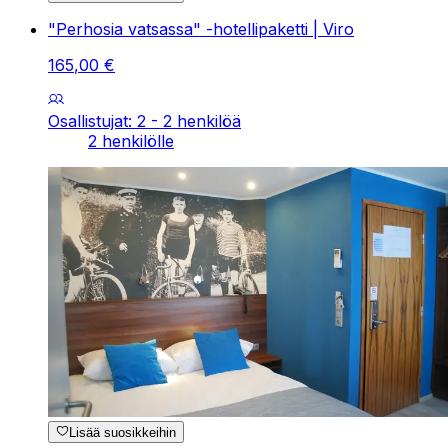
"Perhosia vatsassa" -hotellipaketti | Viro
165
,
00
€
Osallistujat: 2 - 2 henkilöä
2 henkilölle
Lisää suosikkeihin