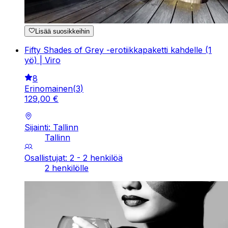
Lisää suosikkeihin
Fifty Shades of Grey -erotiikkapaketti kahdelle (1
yö) | Viro
8
Erinomainen
(
3
)
129
,
00
€
Sijainti: Tallinn
Tallinn
Osallistujat: 2 - 2 henkilöä
2 henkilölle