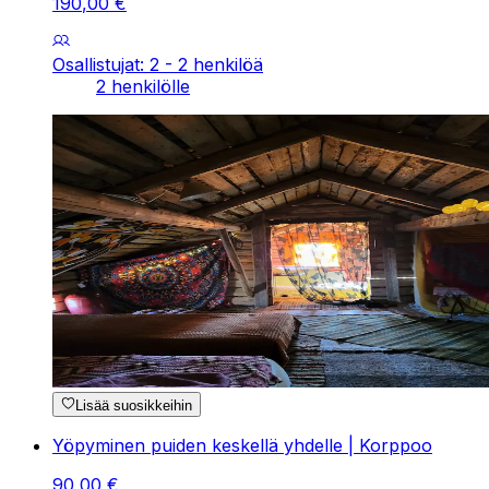
190
,
00
€
Osallistujat: 2 - 2 henkilöä
2 henkilölle
Lisää suosikkeihin
Yöpyminen puiden keskellä yhdelle | Korppoo
90
,
00
€