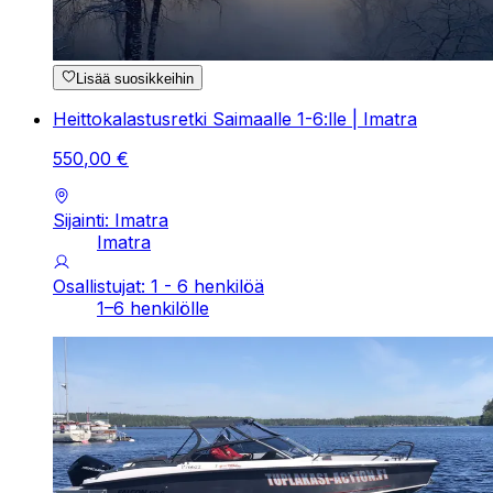
Lisää suosikkeihin
Heittokalastusretki Saimaalle 1-6:lle | Imatra
550
,
00
€
Sijainti: Imatra
Imatra
Osallistujat: 1 - 6 henkilöä
1–6 henkilölle