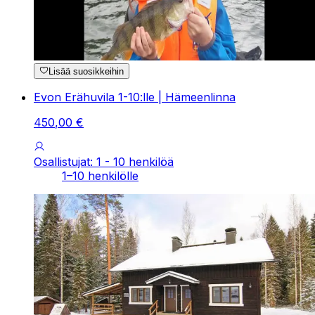
Lisää suosikkeihin
Evon Erähuvila 1-10:lle | Hämeenlinna
450
,
00
€
Osallistujat: 1 - 10 henkilöä
1–10 henkilölle