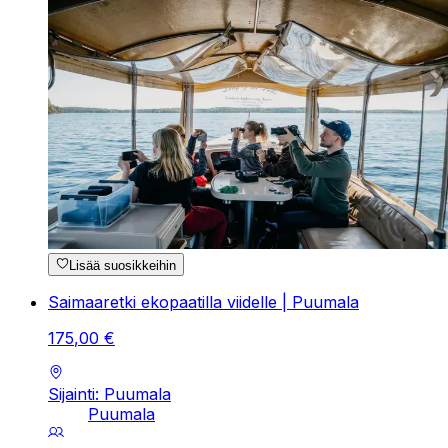
Lisää suosikkeihin
Saimaaretki ekopaatilla viidelle | Puumala
175
,
00
€
Sijainti: Puumala
Puumala