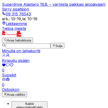
Superdrive Alastaro 16.8. – varmista paikkasi ajopäivään!
Siirry sisältöön
09 315 76543
ark.
:
10-19
,
la
:
10-16
Liikkeemme
Tietoa meistä
Avaa hakuikkuna
Sulje
Minulla on lahjakortti
Kirjaudu sisään
0
Suosikit
0
Ostoskori
Avaa valikko
Kaikki
elämyslahjat
Kaikki