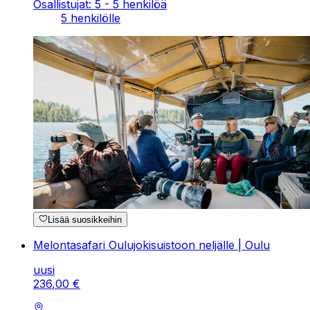
Osallistujat: 5 - 5 henkilöä
5 henkilölle
Lisää suosikkeihin
Melontasafari Oulujokisuistoon neljälle | Oulu
uusi
236
,
00
€