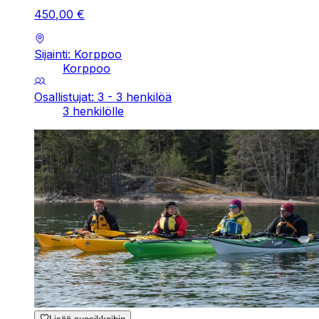
450
,
00
€
Sijainti: Korppoo
Korppoo
Osallistujat: 3 - 3 henkilöä
3 henkilölle