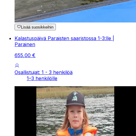
Lisää suosikkeihin
Kalastuspäivä Paraisten saaristossa 1-3:lle |
Parainen
655
,
00
€
Osallistujat: 1 - 3 henkilöä
1–3 henkilölle