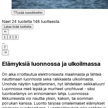
Lisää suosikkeihin
Näet 24 tuotetta 148 tuotteesta.
Lataa lisää tuotteita
1
2
3
...
7
Elämyksiä luonnossa ja ulkoilmassa
On aika irroittautua elektronisesta maailmasta ja lähteä
nauttimaan luonnosta sekä raikkaasta ulkoilmasta.
Unohda näytön tuijottaminen, nyt lähdetään seikkailuun!
Luonnossa mieli lepää ja murheet unohtuvat - siksi
luontoelämys on erinomainen lahja. Luonnossa
liikkumisesta voi nauttia yksin, kaksin, tai isomman
porukan kanssa. Luonto tarjoaa omaleimaiset elämykset