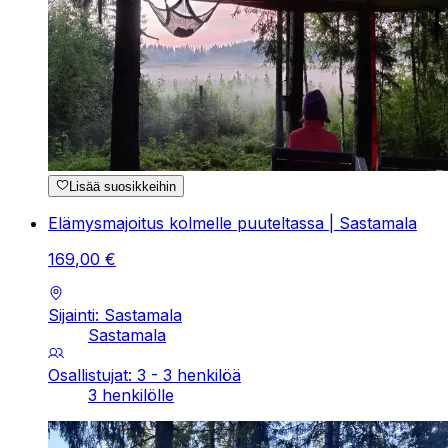
Lisää suosikkeihin
Elämysmajoitus kolmelle puuteltassa | Sastamala
169
,
00
€
Sijainti: Sastamala
Sastamala
Osallistujat: 3 - 3 henkilöä
3 henkilölle