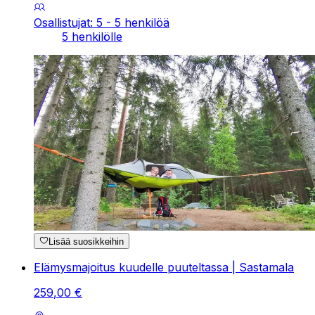
Osallistujat: 5 - 5 henkilöä
5 henkilölle
Lisää suosikkeihin
Elämysmajoitus kuudelle puuteltassa | Sastamala
259
,
00
€