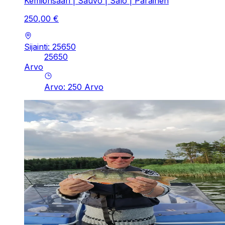
Kemiönsaari | Sauvo | Salo | Parainen
250
,
00
€
Sijainti: 25650
25650
Arvo
Arvo
:
250
Arvo