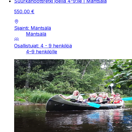
Suurkanoottiretki joella 4-9:lle | Mäntsälä
550
,
00
€
Sijainti: Mäntsälä
Mäntsälä
Osallistujat: 4 - 9 henkilöä
4–9 henkilölle