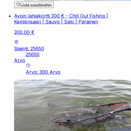
Lisää suosikkeihin
Avoin lahjakortti 300 € - Chill Out Fishing |
Kemiönsaari | Sauvo | Salo | Parainen
300
,
00
€
Sijainti: 25650
25650
Arvo
Arvo
:
300
Arvo