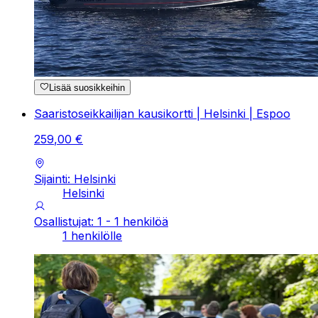
Lisää suosikkeihin
Saaristoseikkailijan kausikortti | Helsinki | Espoo
259
,
00
€
Sijainti: Helsinki
Helsinki
Osallistujat: 1 - 1 henkilöä
1 henkilölle