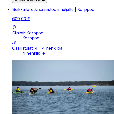
Lisää suosikkeihin
Seikkailuretki saaristoon neljälle | Korppoo
600
,
00
€
Sijainti: Korppoo
Korppoo
Osallistujat: 4 - 4 henkilöä
4 henkilölle