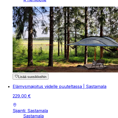
Lisää suosikkeihin
Elämysmajoitus viidelle puuteltassa | Sastamala
229
,
00
€
Sijainti: Sastamala
Sastamala