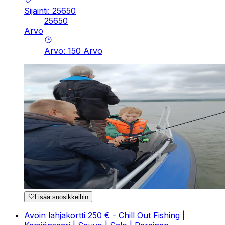
Sijainti: 25650
25650
Arvo
Arvo
:
150
Arvo
Lisää suosikkeihin
Avoin lahjakortti 250 € - Chill Out Fishing |