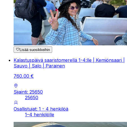
Lisää suosikkeihin
Kalastuspäivä saaristomerellä 1-4:lle | Kemiönsaari |
Sauvo | Salo | Parainen
760
,
00
€
Sijainti: 25650
25650
Osallistujat: 1 - 4 henkilöä
1–4 henkilölle