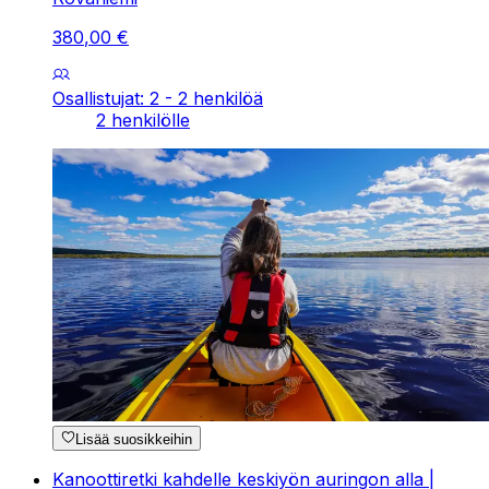
380
,
00
€
Osallistujat: 2 - 2 henkilöä
2 henkilölle
Lisää suosikkeihin
Kanoottiretki kahdelle keskiyön auringon alla |