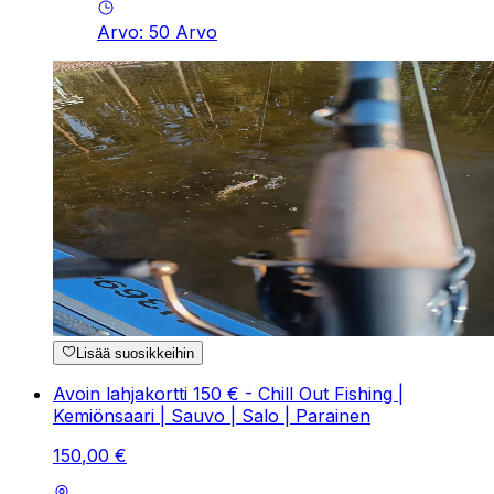
Arvo
:
50
Arvo
Lisää suosikkeihin
Avoin lahjakortti 150 € - Chill Out Fishing |
Kemiönsaari | Sauvo | Salo | Parainen
150
,
00
€