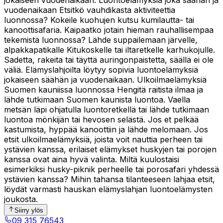
jokaiseen vuodenaikaan. Luontoelämyksiä joka säähän ja
vuodenaikaan Etsitkö vauhdikasta aktiviteettia
luonnossa? Kokeile kuohujen kutsu kumilautta- tai
kanoottisafaria. Kaipaatko jotain hieman rauhallisempaa
tekemistä luonnossa? Lähde suppailemaan järvelle,
alpakkapatikalle Kitukoskelle tai iltaretkelle karhukojulle.
Sadetta, rakeita tai täyttä auringonpaistetta, säällä ei ole
väliä. Elämyslahjoilta löytyy sopivia luontoelämyksiä
jokaiseen säähän ja vuodenaikaan. Ulkoilmaelämyksiä
Suomen kauniissa luonnossa Hengitä raitista ilmaa ja
lähde tutkimaan Suomen kaunista luontoa. Vaella
metsän läpi ohjatulla luontoretkellä tai lähde tutkimaan
luontoa mönkijän tai hevosen selästä. Jos et pelkää
kastumista, hyppää kanoottiin ja lähde melomaan. Jos
etsit ulkoilmaelämyksiä, joista voit nauttia perheen tai
ystävien kanssa, erilaiset elämykset huskyjen tai porojen
kanssa ovat aina hyvä valinta. Miltä kuulostaisi
esimerkiksi husky-piknik perheelle tai porosafari yhdessä
ystävien kanssa? Mihin tahansa tilanteeseen lahjaa etsit,
löydät varmasti hauskan elämyslahjan luontoelämysten
joukosta.
Siirry ylös
09 315 76543