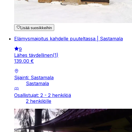
Lisää suosikkeihin
Elämysmajoitus kahdelle puuteltassa | Sastamala
9
Lähes täydellinen
(
1
)
139
,
00
€
Sijainti: Sastamala
Sastamala
Osallistujat: 2 - 2 henkilöä
2 henkilölle