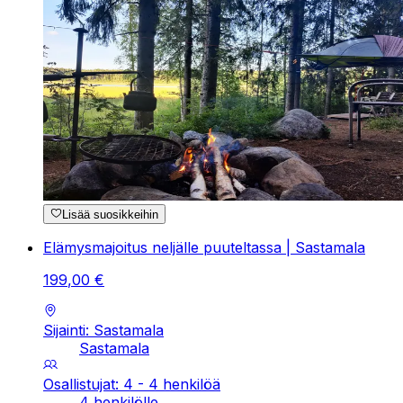
Lisää suosikkeihin
Elämysmajoitus neljälle puuteltassa | Sastamala
199
,
00
€
Sijainti: Sastamala
Sastamala
Osallistujat: 4 - 4 henkilöä
4 henkilölle