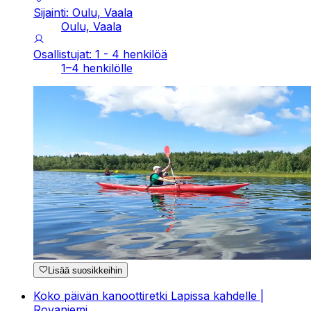
Sijainti: Oulu, Vaala
Oulu, Vaala
Osallistujat: 1 - 4 henkilöä
1–4 henkilölle
Lisää suosikkeihin
Koko päivän kanoottiretki Lapissa kahdelle |
Rovaniemi