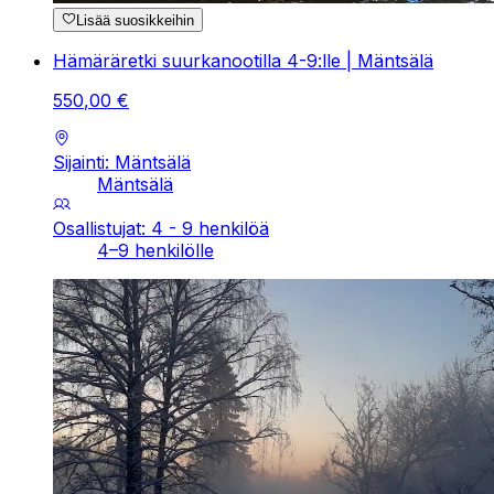
Lisää suosikkeihin
Hämäräretki suurkanootilla 4-9:lle | Mäntsälä
550
,
00
€
Sijainti: Mäntsälä
Mäntsälä
Osallistujat: 4 - 9 henkilöä
4–9 henkilölle