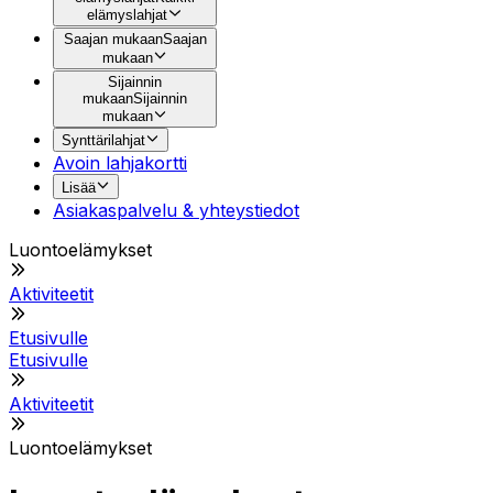
elämyslahjat
Saajan mukaan
Saajan
mukaan
Sijainnin
mukaan
Sijainnin
mukaan
Synttärilahjat
Avoin lahjakortti
Lisää
Asiakaspalvelu & yhteystiedot
Luontoelämykset
Aktiviteetit
Etusivulle
Etusivulle
Aktiviteetit
Luontoelämykset