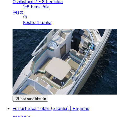
Osallistujat: 1 - 8 henkilöä
1–8 henkilölle
Kesto
Kesto
:
4
tuntia
Lisää suosikkeihin
Vesiurheilua 1-8:lle (5 tuntia) | Päijänne