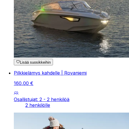
Lisää suosikkeihin
Pilkkielämys kahdelle | Rovaniemi
160
,
00
€
Osallistujat: 2 - 2 henkilöä
2 henkilölle