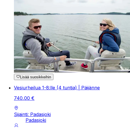
Lisää suosikkeihin
Vesiurheilua 1-8:lle (4 tuntia) | Päijänne
740
,
00
€
Sijainti: Padasjoki
Padasjoki