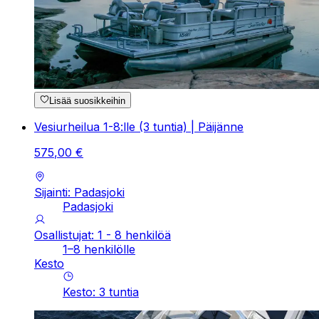
Lisää suosikkeihin
Vesiurheilua 1-8:lle (3 tuntia) | Päijänne
575
,
00
€
Sijainti: Padasjoki
Padasjoki
Osallistujat: 1 - 8 henkilöä
1–8 henkilölle
Kesto
Kesto
:
3
tuntia