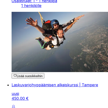
Osallistujat: 1 - 1 henkilöä
1 henkilölle
Lisää suosikkeihin
Laskuvarjohyppäämisen alkeiskurssi | Tampere
uusi
450
,
00
€