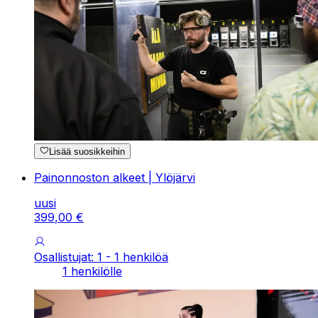
Lisää suosikkeihin
Painonnoston alkeet | Ylöjärvi
uusi
399
,
00
€
Osallistujat: 1 - 1 henkilöä
1 henkilölle