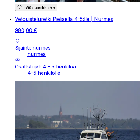
Lisää suosikkeihin
Vetouisteluretki Pielisellä 4-5:lle | Nurmes
980
,
00
€
Sijainti: nurmes
nurmes
Osallistujat: 4 - 5 henkilöä
4–5 henkilölle