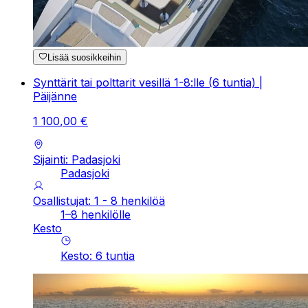
Lisää suosikkeihin
Synttärit tai polttarit vesillä 1-8:lle (6 tuntia) |
Päijänne
1
100
,
00
€
Sijainti: Padasjoki
Padasjoki
Osallistujat: 1 - 8 henkilöä
1–8 henkilölle
Kesto
Kesto
:
6
tuntia