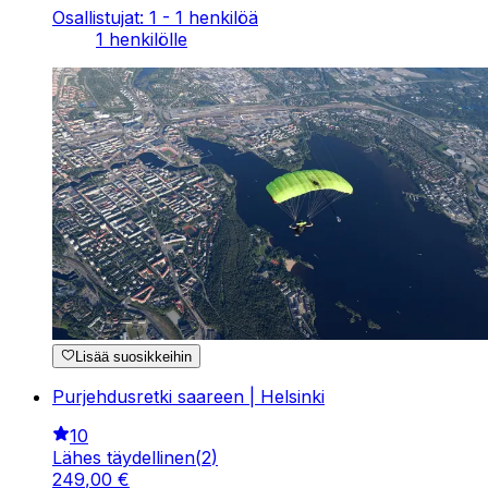
Osallistujat: 1 - 1 henkilöä
1 henkilölle
Lisää suosikkeihin
Purjehdusretki saareen | Helsinki
10
Lähes täydellinen
(
2
)
249
,
00
€