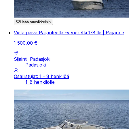
Lisää suosikkeihin
Vietä päivä Päijänteellä -veneretki 1-8:lle | Päijänne
1
500
,
00
€
Sijainti: Padasjoki
Padasjoki
Osallistujat: 1 - 8 henkilöä
1–8 henkilölle