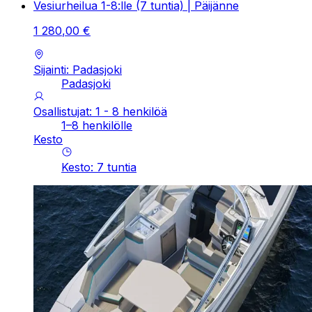
Vesiurheilua 1-8:lle (7 tuntia) | Päijänne
1
280
,
00
€
Sijainti: Padasjoki
Padasjoki
Osallistujat: 1 - 8 henkilöä
1–8 henkilölle
Kesto
Kesto
:
7
tuntia