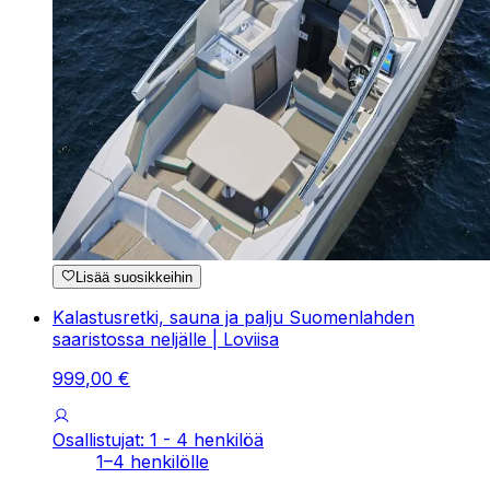
Lisää suosikkeihin
Kalastusretki, sauna ja palju Suomenlahden
saaristossa neljälle | Loviisa
999
,
00
€
Osallistujat: 1 - 4 henkilöä
1–4 henkilölle