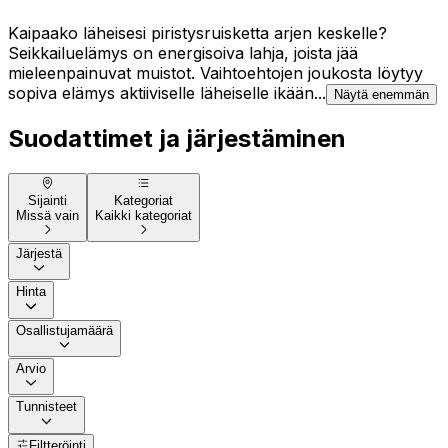
Kaipaako läheisesi piristysruisketta arjen keskelle?
Seikkailuelämys on energisoiva lahja, joista jää
mieleenpainuvat muistot. Vaihtoehtojen joukosta löytyy
sopiva elämys aktiiviselle läheiselle ikään...
Näytä enemmän
Suodattimet ja järjestäminen
Sijainti
Kategoriat
Missä vain
Kaikki kategoriat
Järjestä
Hinta
Osallistujamäärä
Arvio
Tunnisteet
Filtteröinti