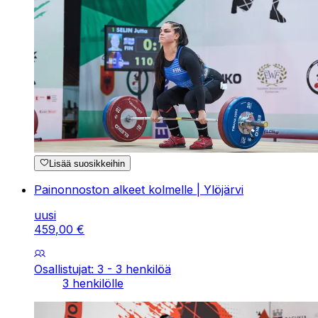
Lisää suosikkeihin
Painonnoston alkeet kolmelle | Ylöjärvi
uusi
459
,
00
€
Osallistujat: 3 - 3 henkilöä
3 henkilölle