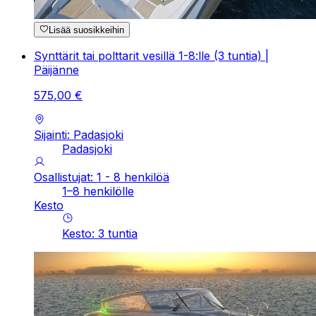
Lisää suosikkeihin
Synttärit tai polttarit vesillä 1-8:lle (3 tuntia) |
Päijänne
575
,
00
€
Sijainti: Padasjoki
Padasjoki
Osallistujat: 1 - 8 henkilöä
1–8 henkilölle
Kesto
Kesto
:
3
tuntia