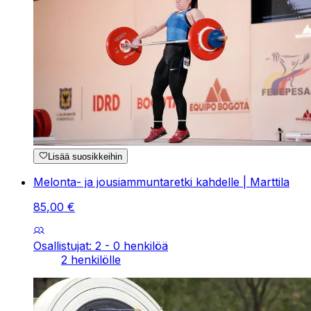
Lisää suosikkeihin
Melonta- ja jousiammuntaretki kahdelle | Marttila
85
,
00
€
Osallistujat: 2 - 0 henkilöä
2 henkilölle