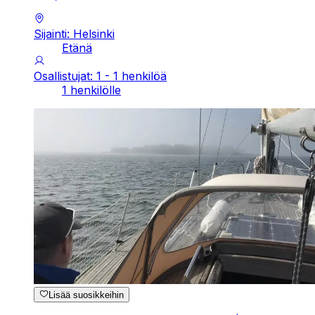
Sijainti: Helsinki
Etänä
Osallistujat: 1 - 1 henkilöä
1 henkilölle
Lisää suosikkeihin