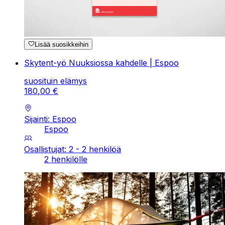
Lisää suosikkeihin
Skytent-yö Nuuksiossa kahdelle | Espoo
suosituin elämys
180
,
00
€
Sijainti: Espoo
Espoo
Osallistujat: 2 - 2 henkilöä
2 henkilölle