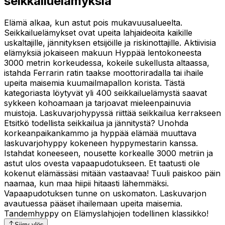
seikkailuelämyksiä
Elämä alkaa, kun astut pois mukavuusalueelta.
Seikkailuelämykset ovat upeita lahjaideoita kaikille
uskaltajille, jännityksen etsijöille ja riskinottajille. Aktiivisia
elämyksiä jokaiseen makuun Hyppää lentokoneesta
3000 metrin korkeudessa, kokeile sukellusta altaassa,
istahda Ferrarin ratin taakse moottoriradalla tai ihaile
upeita maisemia kuumailmapallon korista. Tästä
kategoriasta löytyvät yli 400 seikkailuelämystä saavat
sykkeen kohoamaan ja tarjoavat mieleenpainuvia
muistoja. Laskuvarjohypyssä riittää seikkailua kerrakseen
Etsitkö todellista seikkailua ja jännitystä? Unohda
korkeanpaikankammo ja hyppää elämää muuttava
laskuvarjohyppy kokeneen hyppymestarin kanssa.
Istahdat koneeseen, nousette korkealle 3000 metriin ja
astut ulos ovesta vapaapudotukseen. Et taatusti ole
kokenut elämässäsi mitään vastaavaa! Tuuli paiskoo päin
naamaa, kun maa hiipii hitaasti lähemmäksi.
Vapaapudotuksen tunne on uskomaton. Laskuvarjon
avautuessa pääset ihailemaan upeita maisemia.
Tandemhyppy on Elämyslahjojen todellinen klassikko!
Siirry ylös