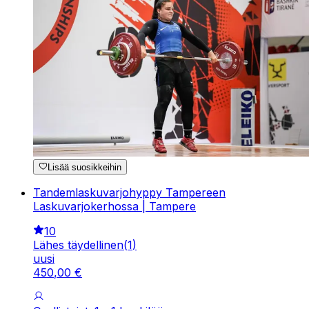
Lisää suosikkeihin
Tandemlaskuvarjohyppy Tampereen
Laskuvarjokerhossa | Tampere
10
Lähes täydellinen
(
1
)
uusi
450
,
00
€