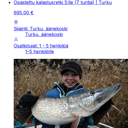
Opastettu kalastusretki 5:lle (7 tuntia) | Turku
695
,
00
€
Sijainti: Turku, äänekoski
Turku, äänekoski
Osallistujat: 1 - 5 henkilöä
1–5 henkilölle