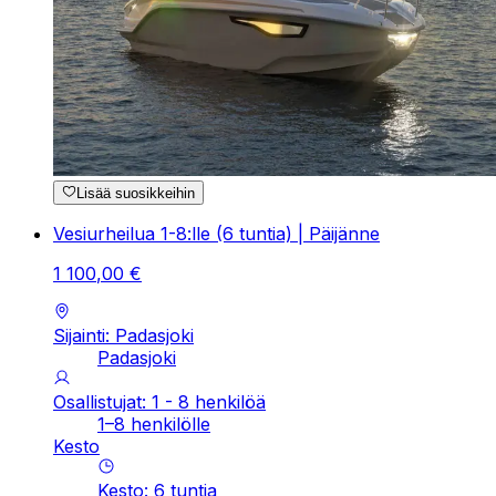
Lisää suosikkeihin
Vesiurheilua 1-8:lle (6 tuntia) | Päijänne
1
100
,
00
€
Sijainti: Padasjoki
Padasjoki
Osallistujat: 1 - 8 henkilöä
1–8 henkilölle
Kesto
Kesto
:
6
tuntia