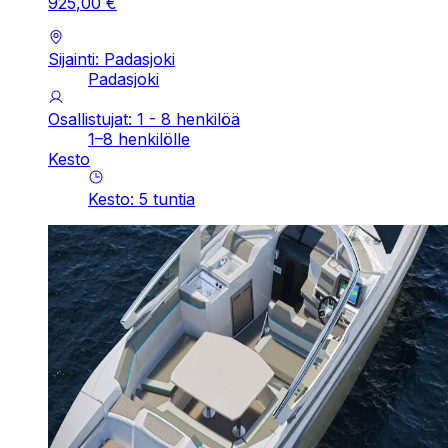
925
,
00
€
Sijainti: Padasjoki
Padasjoki
Osallistujat: 1 - 8 henkilöä
1–8 henkilölle
Kesto
Kesto
:
5
tuntia