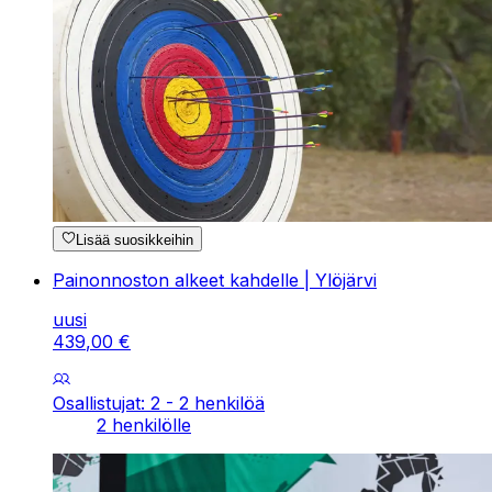
Lisää suosikkeihin
Painonnoston alkeet kahdelle | Ylöjärvi
uusi
439
,
00
€
Osallistujat: 2 - 2 henkilöä
2 henkilölle