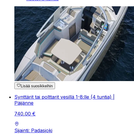
Lisää suosikkeihin
Synttärit tai polttarit vesillä 1-8:lle (4 tuntia) |
Päijänne
740
,
00
€
Sijainti: Padasjoki