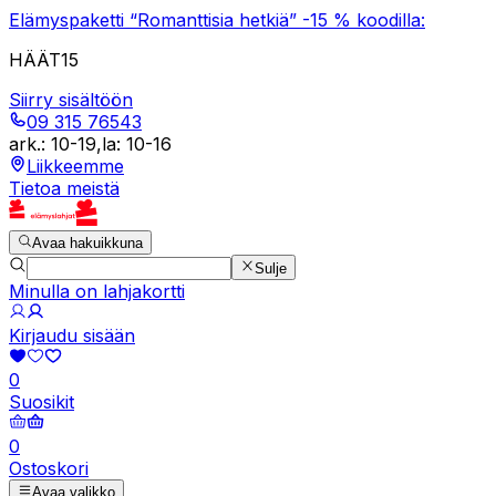
Elämyspaketti “Romanttisia hetkiä” -15 % koodilla:
HÄÄT15
Siirry sisältöön
09 315 76543
ark.
:
10-19
,
la
:
10-16
Liikkeemme
Tietoa meistä
Avaa hakuikkuna
Sulje
Minulla on lahjakortti
Kirjaudu sisään
0
Suosikit
0
Ostoskori
Avaa valikko