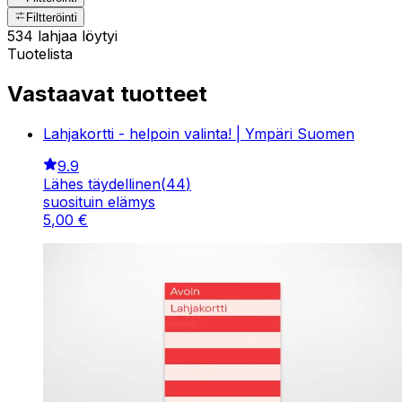
Filtteröinti
534 lahjaa löytyi
Tuotelista
Vastaavat tuotteet
Lahjakortti - helpoin valinta! | Ympäri Suomen
9.9
Lähes täydellinen
(
44
)
suosituin elämys
5
,
00
€