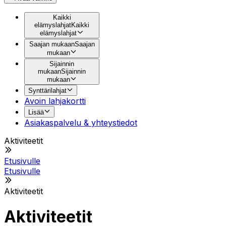
Kaikki
elämyslahjat
Kaikki
elämyslahjat
Saajan mukaan
Saajan
mukaan
Sijainnin
mukaan
Sijainnin
mukaan
Synttärilahjat
Avoin lahjakortti
Lisää
Asiakaspalvelu & yhteystiedot
Aktiviteetit
Etusivulle
Etusivulle
Aktiviteetit
Aktiviteetit