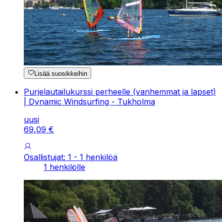
Lisää suosikkeihin
Purjelautailukurssi perheelle (vanhemmat ja lapset)
| Dynamic Windsurfing - Tukholma
uusi
69
,
09
€
Osallistujat: 1 - 1 henkilöä
1 henkilölle