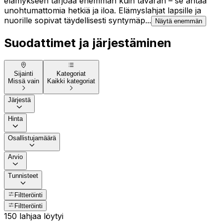
elämykseen tarjoaa enemmän kuin tavaran – se antaa
unohtumattomia hetkiä ja iloa. Elämyslahjat lapsille ja
nuorille sopivat täydellisesti syntymäp...
Näytä enemmän
Suodattimet ja järjestäminen
Sijainti
Kategoriat
Missä vain
Kaikki kategoriat
Järjestä
Hinta
Osallistujamäärä
Arvio
Tunnisteet
Filtteröinti
Filtteröinti
150 lahjaa löytyi