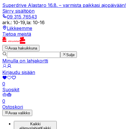
Superdrive Alastaro 16.8. – varmista paikkasi ajopäivään!
Siirry sisältöön
09 315 76543
ark.
:
10-19
,
la
:
10-16
Liikkeemme
Tietoa meistä
Avaa hakuikkuna
Sulje
Minulla on lahjakortti
Kirjaudu sisään
0
Suosikit
0
Ostoskori
Avaa valikko
Kaikki
elämyslahjat
Kaikki