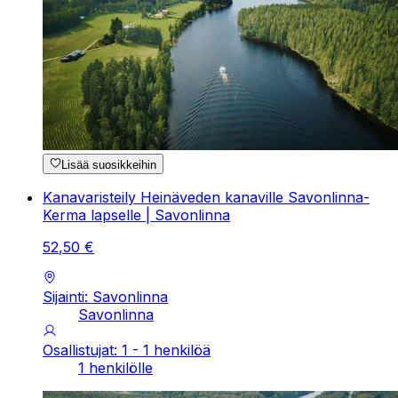
Lisää suosikkeihin
Kanavaristeily Heinäveden kanaville Savonlinna-
Kerma lapselle | Savonlinna
52
,
50
€
Sijainti: Savonlinna
Savonlinna
Osallistujat: 1 - 1 henkilöä
1 henkilölle