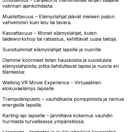
Joustavuus – Lahjakortti mahdollistaa lahjan saajalle
valinnan ajankohdasta.
Muistettavuus – Elämyslahjat jäävät mieleen paljon
vahvemmin kuin lelu tai tavara.
Kasvattavuus – Monet elämyslahjat, kuten
taideworkshop tai ratsastus, kehittävät uusia taitoja.
Suosituimmat elämyslahjat lapsille ja nuorille
Olemme koonneet listan hauskoista ja suosituista
elämyslahjoista, jotka ilahduttavat lapsia ja nuoria eri
tilanteissa:
Walking VR Movie Experience – Virtuaalinen
elokuvaelämys lapselle
Trampoliinipuisto – vauhdikasta pomppimista ja riemua
energisille lapsille.
Karting-ajo lapselle – jännittävä kokemus vauhdin
hurmasta turvallisessa ympäristössä.