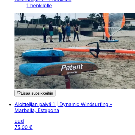
1 henkilölle
Lisää suosikkeihin
Aloittelijan päivä 1 | Dynamic Windsurfing –
Marbella, Estepona
uusi
75
,
00
€