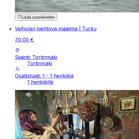
Lisää suosikkeihin
Velholan kiehtova maailma | Turku
70
,
00
€
Sijainti: Tortinmäki
Tortinmäki
Osallistujat: 1 - 1 henkilöä
1 henkilölle