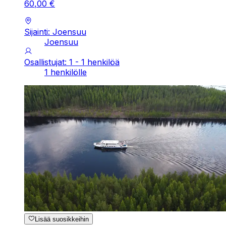
60
,
00
€
Sijainti: Joensuu
Joensuu
Osallistujat: 1 - 1 henkilöä
1 henkilölle
Lisää suosikkeihin