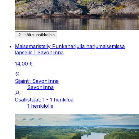
Lisää suosikkeihin
Maisemaristeily Punkaharjulla harjumaisemissa
lapselle | Savonlinna
14
,
00
€
Sijainti: Savonlinna
Savonlinna
Osallistujat: 1 - 1 henkilöä
1 henkilölle