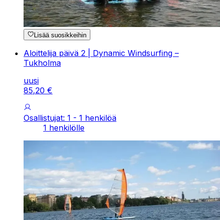
Lisää suosikkeihin
Aloittelija päivä 2 | Dynamic Windsurfing –
Tukholma
uusi
85
,
20
€
Osallistujat: 1 - 1 henkilöä
1 henkilölle