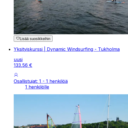
Lisää suosikkeihin
Yksityiskurssi | Dynamic Windsurfing - Tukholma
uusi
133
,
56
€
Osallistujat: 1 - 1 henkilöä
1 henkilölle