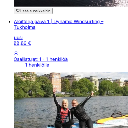
Lisää suosikkeihin
Aloittelija päivä 1 | Dynamic Windsurfing –
Tukholma
uusi
88
,
89
€
Osallistujat: 1 - 1 henkilöä
1 henkilölle