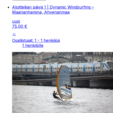
Aloittelijan päivä 1 | Dynamic Windsurfing –
Maarianhamina, Ahvenanmaa
uusi
75
,
00
€
Osallistujat: 1 - 1 henkilöä
1 henkilölle