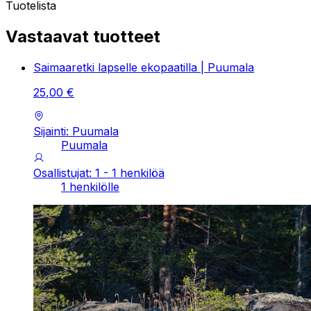
Tuotelista
Vastaavat tuotteet
Saimaaretki lapselle ekopaatilla | Puumala
25
,
00
€
Sijainti: Puumala
Puumala
Osallistujat: 1 - 1 henkilöä
1 henkilölle