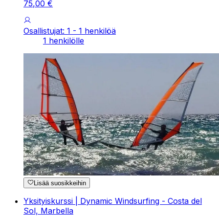
75
,
00
€
Osallistujat: 1 - 1 henkilöä
1 henkilölle
Lisää suosikkeihin
Yksityiskurssi | Dynamic Windsurfing - Costa del
Sol, Marbella