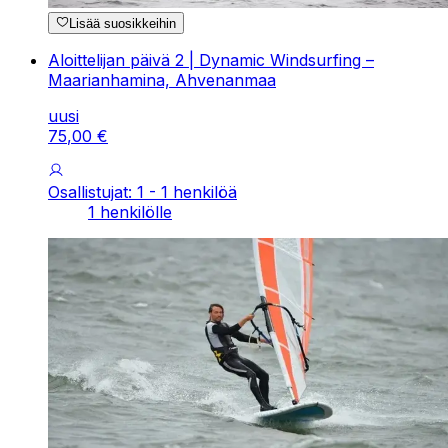
Lisää suosikkeihin
Aloittelijan päivä 2 | Dynamic Windsurfing –
Maarianhamina, Ahvenanmaa
uusi
75
,
00
€
Osallistujat: 1 - 1 henkilöä
1 henkilölle