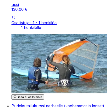
uusi
130
,
00
€
Osallistujat: 1 - 1 henkilöä
1 henkilölle
Lisää suosikkeihin
Purjelautailukurssi perheelle (vanhemmat ja lapset)