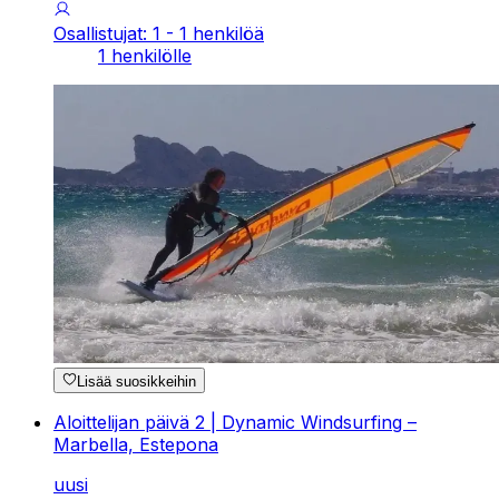
Osallistujat: 1 - 1 henkilöä
1 henkilölle
Lisää suosikkeihin
Aloittelijan päivä 2 | Dynamic Windsurfing –
Marbella, Estepona
uusi