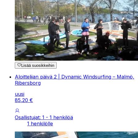
Lisää suosikkeihin
Aloittelijan päivä 2 | Dynamic Windsurfing – Malmö,
Ribersborg
uusi
85
,
20
€
Osallistujat: 1 - 1 henkilöä
1 henkilölle