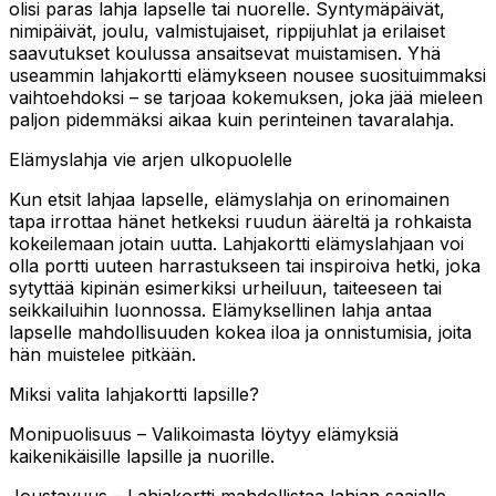
olisi paras lahja lapselle tai nuorelle. Syntymäpäivät,
nimipäivät, joulu, valmistujaiset, rippijuhlat ja erilaiset
saavutukset koulussa ansaitsevat muistamisen. Yhä
useammin lahjakortti elämykseen nousee suosituimmaksi
vaihtoehdoksi – se tarjoaa kokemuksen, joka jää mieleen
paljon pidemmäksi aikaa kuin perinteinen tavaralahja.
Elämyslahja vie arjen ulkopuolelle
Kun etsit lahjaa lapselle, elämyslahja on erinomainen
tapa irrottaa hänet hetkeksi ruudun ääreltä ja rohkaista
kokeilemaan jotain uutta. Lahjakortti elämyslahjaan voi
olla portti uuteen harrastukseen tai inspiroiva hetki, joka
sytyttää kipinän esimerkiksi urheiluun, taiteeseen tai
seikkailuihin luonnossa. Elämyksellinen lahja antaa
lapselle mahdollisuuden kokea iloa ja onnistumisia, joita
hän muistelee pitkään.
Miksi valita lahjakortti lapsille?
Monipuolisuus – Valikoimasta löytyy elämyksiä
kaikenikäisille lapsille ja nuorille.