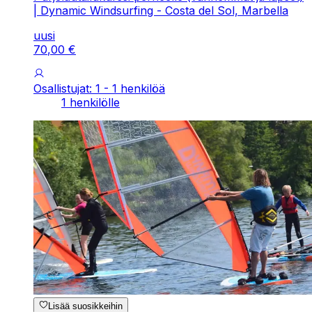
| Dynamic Windsurfing - Costa del Sol, Marbella
uusi
70
,
00
€
Osallistujat: 1 - 1 henkilöä
1 henkilölle
Lisää suosikkeihin