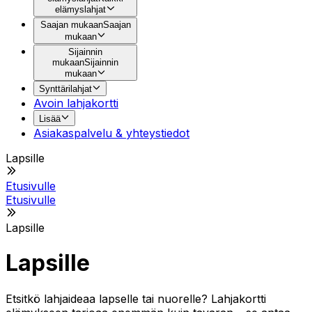
elämyslahjat
Saajan mukaan
Saajan
mukaan
Sijainnin
mukaan
Sijainnin
mukaan
Synttärilahjat
Avoin lahjakortti
Lisää
Asiakaspalvelu & yhteystiedot
Lapsille
Etusivulle
Etusivulle
Lapsille
Lapsille
Etsitkö lahjaideaa lapselle tai nuorelle? Lahjakortti