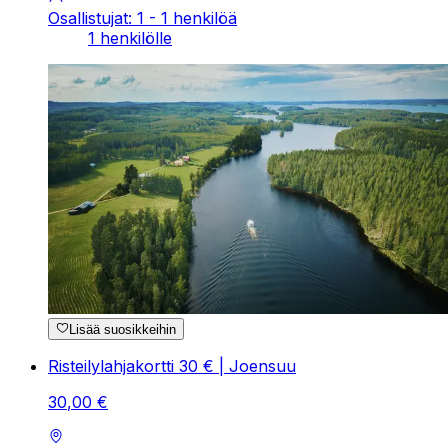
Osallistujat: 1 - 1 henkilöä
1 henkilölle
Lisää suosikkeihin
Risteilylahjakortti 30 € | Joensuu
30
,
00
€