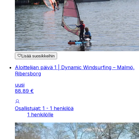
Lisää suosikkeihin
Aloittelijan päivä 1 | Dynamic Windsurfing – Malmö,
Ribersborg
uusi
88
,
89
€
Osallistujat: 1 - 1 henkilöä
1 henkilölle