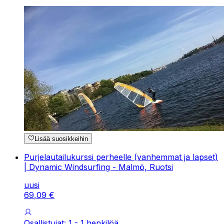
Lisää suosikkeihin
Purjelautailukurssi perheelle (vanhemmat ja lapset)
| Dynamic Windsurfing - Malmö, Ruotsi
uusi
69
,
09
€
Osallistujat: 1 - 1 henkilöä