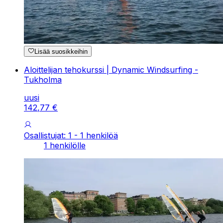
Lisää suosikkeihin
Aloittelijan tehokurssi | Dynamic Windsurfing -
Tukholma
uusi
142
,
77
€
Osallistujat: 1 - 1 henkilöä
1 henkilölle