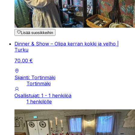
Lisää suosikkeihin
Dinner & Show – Olipa kerran kokki ja velho |
Turku
70
,
00
€
Sijainti: Tortinmäki
Tortinmäki
Osallistujat: 1 - 1 henkilöä
1 henkilölle