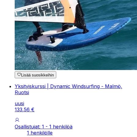
Lisää suosikkeihin
Yksityiskurssi | Dynamic Windsurfing - Malmö,
Ruotsi
uusi
133
,
56
€
Osallistujat: 1 - 1 henkilöä
1 henkilölle