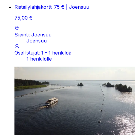
Risteilylahjakortti 75 € | Joensuu
75
,
00
€
Sijainti: Joensuu
Joensuu
Osallistujat: 1 - 1 henkilöä
1 henkilölle