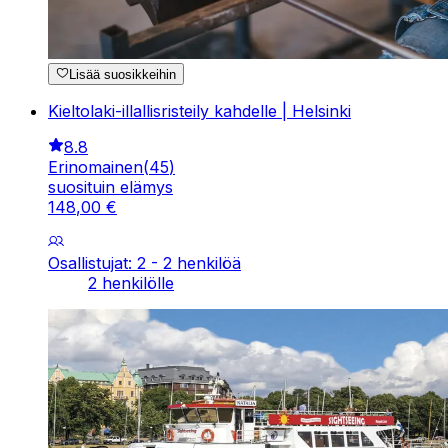
Lisää suosikkeihin
Kieltolaki-illallisristeily kahdelle | Helsinki
8.8
Erinomainen
(
45
)
suosituin elämys
148
,
00
€
Osallistujat: 2 - 2 henkilöä
2 henkilölle