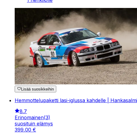
1 henkilölle
Lisää suosikkeihin
Hemmottelupaketti lasi-iglussa kahdelle | Hankasalm
8.7
Erinomainen
(
3
)
suosituin elämys
399
,
00
€