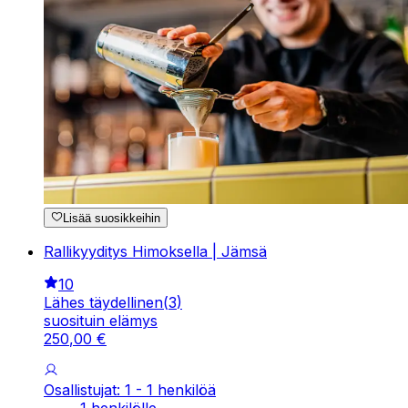
Lisää suosikkeihin
Rallikyyditys Himoksella | Jämsä
10
Lähes täydellinen
(
3
)
suosituin elämys
250
,
00
€
Osallistujat: 1 - 1 henkilöä