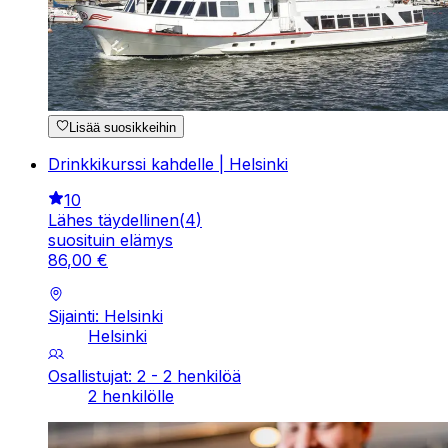
Lisää suosikkeihin
Drinkkikurssi kahdelle | Helsinki
10
Lähes täydellinen
(
4
)
suosituin elämys
86
,
00
€
Sijainti: Helsinki
Helsinki
Osallistujat: 2 - 2 henkilöä
2 henkilölle