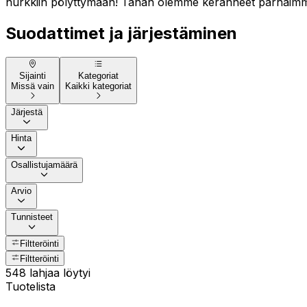
nurkkiin pölyttymään! Tähän olemme keränneet parhaimmat
Suodattimet ja järjestäminen
Sijainti
Kategoriat
Missä vain
Kaikki kategoriat
Järjestä
Hinta
Osallistujamäärä
Arvio
Tunnisteet
Filtteröinti
Filtteröinti
548 lahjaa löytyi
Tuotelista