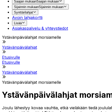
Saajan mukaan
Saajan mukaan
Sijainnin mukaan
Sijainnin mukaan
Synttärilahjat
Avoin lahjakortti
Lisää
Asiakaspalvelu & yhteystiedot
Ystävänpäivälahjat morsiamelle
Ystävänpäivälahjat
Etusivulle
Etusivulle
Ystävänpäivälahjat
Ystävänpäivälahjat morsiamelle
Ystävänpäivälahjat morsiam
Joulu lähestyy kovaa vauhtia, etkä vieläkään tiedä joululah