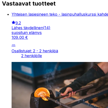
Vastaavat tuotteet
Yhteisen lasiesineen teko - lasinpuhalluskurssi kahdel
9.2
Lähes täydellinen
(
14
)
suosituin elämys
109
,
00
€
Osallistujat: 2 - 2 henkilöä
2 henkilölle