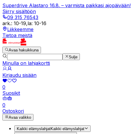
Superdrive Alastaro 16.8. – varmista paikkasi ajopäivään!
Siirry sisältöön
09 315 76543
ark.
:
10-19
,
la
:
10-16
Liikkeemme
Tietoa meistä
Avaa hakuikkuna
Sulje
Minulla on lahjakortti
Kirjaudu sisään
0
Suosikit
0
Ostoskori
Avaa valikko
Kaikki elämyslahjat
Kaikki elämyslahjat