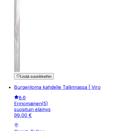
Lisää suosikkeihin
Burgeriloma kahdelle Tallinnassa | Viro
8.6
Erinomainen
(
5
)
suosituin elämys
99
,
00
€