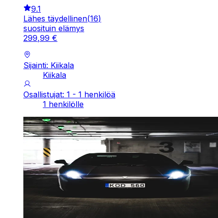
9.1
Lähes täydellinen
(
16
)
suosituin elämys
299
,
99
€
Sijainti: Kiikala
Kiikala
Osallistujat: 1 - 1 henkilöä
1 henkilölle