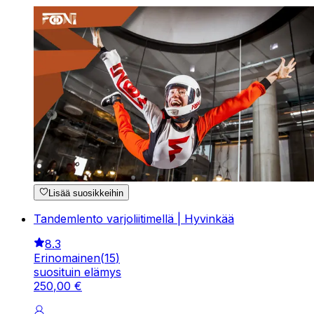
Lisää suosikkeihin
Tandemlento varjoliitimellä | Hyvinkää
8.3
Erinomainen
(
15
)
suosituin elämys
250
,
00
€