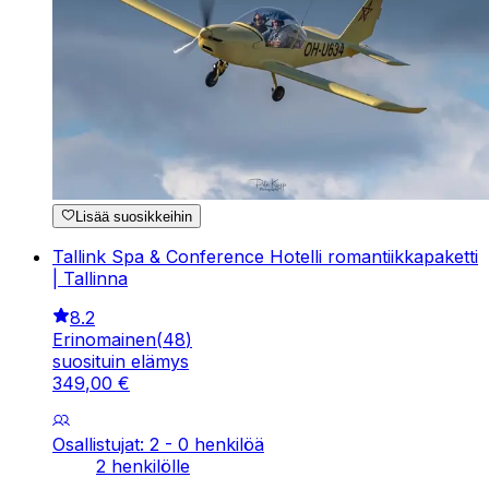
Lisää suosikkeihin
Tallink Spa & Conference Hotelli romantiikkapaketti
| Tallinna
8.2
Erinomainen
(
48
)
suosituin elämys
349
,
00
€
Osallistujat: 2 - 0 henkilöä
2 henkilölle