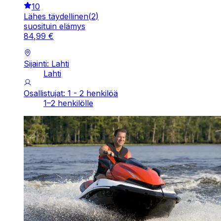
10
Lähes täydellinen
(
2
)
suosituin elämys
84
,
99
€
Sijainti: Lahti
Lahti
Osallistujat: 1 - 2 henkilöä
1–2 henkilölle