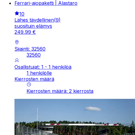
Ferrari-ajopaketti | Alastaro
10
Lähes täydellinen
(
9
)
suosituin elämys
249
,
99
€
Sijainti: 32560
32560
Osallistujat: 1 - 1 henkilöä
1 henkilölle
Kierrosten määrä
Kierrosten määrä
:
2
kierrosta