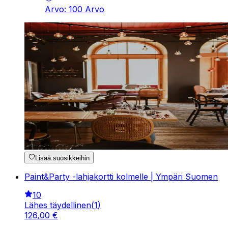
Arvo
:
100
Arvo
Lisää suosikkeihin
Paint&Party -lahjakortti kolmelle | Ympäri Suomen
10
Lähes täydellinen
(
1
)
126
,
00
€