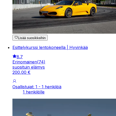
Lisää suosikkeihin
Esittelykurssi lentokoneella | Hyvinkää
8.7
Erinomainen
(
74
)
suosituin elämys
200
,
00
€
Osallistujat: 1 - 1 henkilöä
1 henkilölle