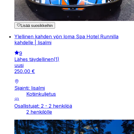
Lisää suosikkeihin
Ylellinen kahden yön loma Spa Hotel Runnilla
kahdelle | Iisalmi
9
Lähes täydellinen
(
1
)
uusi
250
,
00
€
Sijainti: Iisalmi
Kotiinkuljetus
Osallistujat: 2 - 2 henkilöä
2 henkilölle