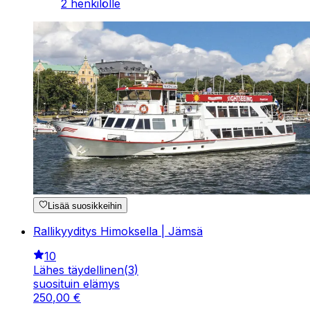
2 henkilölle
Lisää suosikkeihin
Rallikyyditys Himoksella | Jämsä
10
Lähes täydellinen
(
3
)
suosituin elämys
250
,
00
€