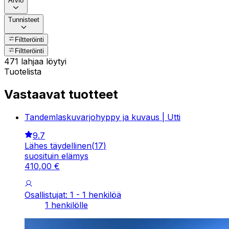
Arvio
Tunnisteet
Filtteröinti
Filtteröinti
471 lahjaa löytyi
Tuotelista
Vastaavat tuotteet
Tandemlaskuvarjohyppy ja kuvaus | Utti
9.7
Lähes täydellinen
(
17
)
suosituin elämys
410
,
00
€
Osallistujat: 1 - 1 henkilöä
1 henkilölle