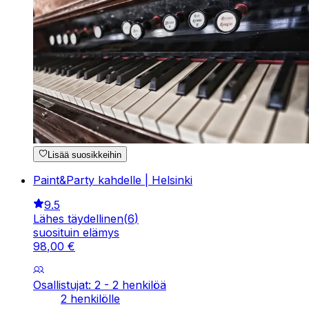
Lisää suosikkeihin
Paint&Party kahdelle | Helsinki
9.5
Lähes täydellinen
(
6
)
suosituin elämys
98
,
00
€
Osallistujat: 2 - 2 henkilöä
2 henkilölle