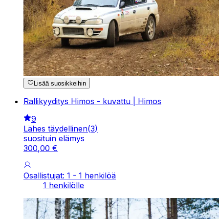
Lisää suosikkeihin
Rallikyyditys Himos - kuvattu | Himos
9
Lähes täydellinen
(
3
)
suosituin elämys
300
,
00
€
Osallistujat: 1 - 1 henkilöä
1 henkilölle