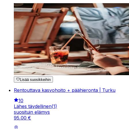
Lisää suosikkeihin
Rentouttava kasvohoito + päähieronta | Turku
10
Lähes täydellinen
(
1
)
suosituin elämys
95
,
00
€