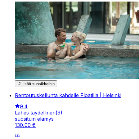
Lisää suosikkeihin
Rentoutuskellunta kahdelle Floatilla | Helsinki
9.4
Lähes täydellinen
(
9
)
suosituin elämys
130
,
00
€