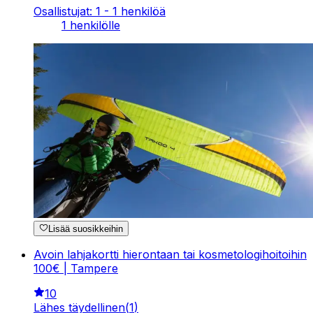
Osallistujat: 1 - 1 henkilöä
1 henkilölle
Lisää suosikkeihin
Avoin lahjakortti hierontaan tai kosmetologihoitoihin
100€ | Tampere
10
Lähes täydellinen
(
1
)