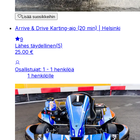
Lisää suosikkeihin
Arrive & Drive Karting-ajo (20 min) | Helsinki
9
Lähes täydellinen
(
5
)
25
,
00
€
Osallistujat: 1 - 1 henkilöä
1 henkilölle