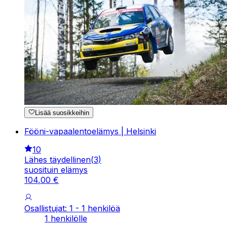
Lisää suosikkeihin
Fööni-vapaalentoelämys | Helsinki
10
Lähes täydellinen
(
3
)
suosituin elämys
104
,
00
€
Osallistujat: 1 - 1 henkilöä
1 henkilölle