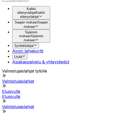
Kaikki
elämyslahjat
Kaikki
elämyslahjat
Saajan mukaan
Saajan
mukaan
Sijainnin
mukaan
Sijainnin
mukaan
Synttärilahjat
Avoin lahjakortti
Lisää
Asiakaspalvelu & yhteystiedot
Valmistujaislahjat tytölle
Valmistujaislahjat
Etusivulle
Etusivulle
Valmistujaislahjat