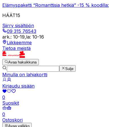
Elämyspaketti “Romanttisia hetkiä” -15 % koodilla:
HÄÄT15
Siirry sisältöön
09 315 76543
ark.
:
10-19
,
la
:
10-16
Liikkeemme
Tietoa meistä
Avaa hakuikkuna
Sulje
Minulla on lahjakortti
Kirjaudu sisään
0
Suosikit
0
Ostoskori
Avaa valikko