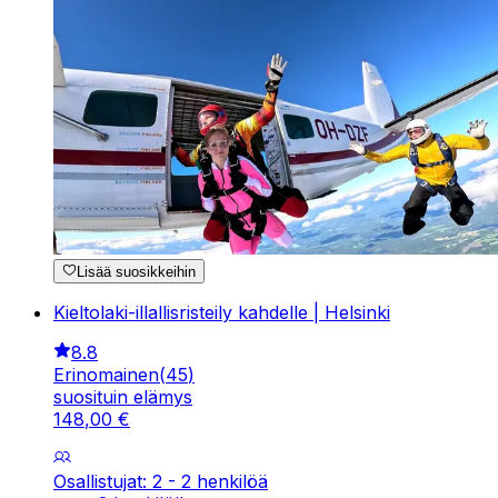
Lisää suosikkeihin
Kieltolaki-illallisristeily kahdelle | Helsinki
8.8
Erinomainen
(
45
)
suosituin elämys
148
,
00
€
Osallistujat: 2 - 2 henkilöä