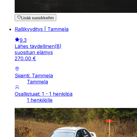
Lisää suosikkeihin
Rallikyyditys | Tammela
9.3
Lähes täydellinen
(
8
)
suosituin elämys
270
,
00
€
Sijainti: Tammela
Tammela
Osallistujat: 1 - 1 henkilöä
1 henkilölle