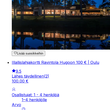
Lisää suosikkeihin
Illallislahjakortti Ravintola Hugoon 100 € | Oulu
9.5
Lähes täydellinen
(
2
)
100
,
00
€
Osallistujat: 1 - 4 henkilöä
1–4 henkilölle
Arvo