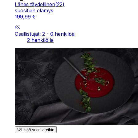
Lähes täydellinen
(
22
)
suosituin elämys
199
,
99
€
Osallistujat: 2 - 0 henkilöä
2 henkilölle
Lisää suosikkeihin