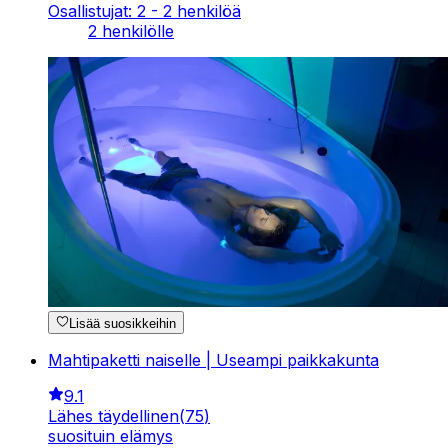
Osallistujat: 2 - 2 henkilöä
2 henkilölle
Lisää suosikkeihin
Mahtipaketti naiselle | Useampi paikkakunta
9.1
Lähes täydellinen
(
75
)
suosituin elämys