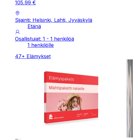
105
,
99
€
Sijainti: Helsinki, Lahti, Jyväskylä
Etänä
Osallistujat: 1 - 1 henkilöä
1 henkilölle
47
+
Elämykset