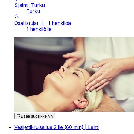
Sijainti: Turku
Turku
Osallistujat: 1 - 1 henkilöä
1 henkilölle
Lisää suosikkeihin
Vesijettikruisailua 2:lle (60 min) | Lahti