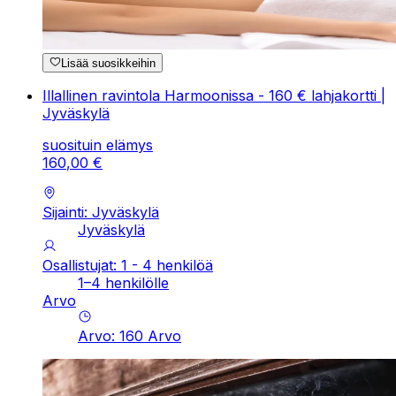
Lisää suosikkeihin
Illallinen ravintola Harmoonissa - 160 € lahjakortti |
Jyväskylä
suosituin elämys
160
,
00
€
Sijainti: Jyväskylä
Jyväskylä
Osallistujat: 1 - 4 henkilöä
1–4 henkilölle
Arvo
Arvo
:
160
Arvo