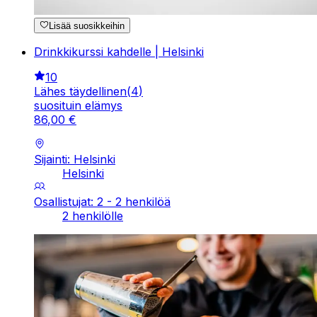
Lisää suosikkeihin
Drinkkikurssi kahdelle | Helsinki
10
Lähes täydellinen
(
4
)
suosituin elämys
86
,
00
€
Sijainti: Helsinki
Helsinki
Osallistujat: 2 - 2 henkilöä
2 henkilölle