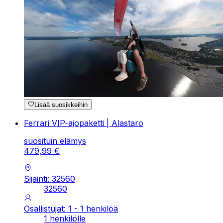
Lisää suosikkeihin
Ferrari VIP-ajopaketti | Alastaro
suosituin elämys
479
,
99
€
Sijainti: 32560
32560
Osallistujat: 1 - 1 henkilöä
1 henkilölle