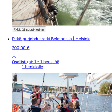
Lisää suosikkeihin
Pitkä purjehdusretki Belmontilla | Helsinki
200
,
00
€
Osallistujat: 1 - 1 henkilöä
1 henkilölle