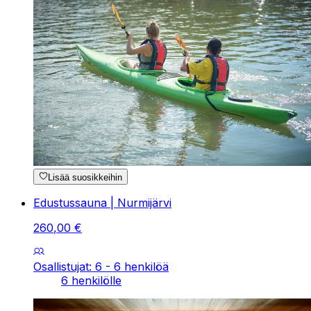
Lisää suosikkeihin
Edustussauna | Nurmijärvi
260
,
00
€
Osallistujat: 6 - 6 henkilöä
6 henkilölle