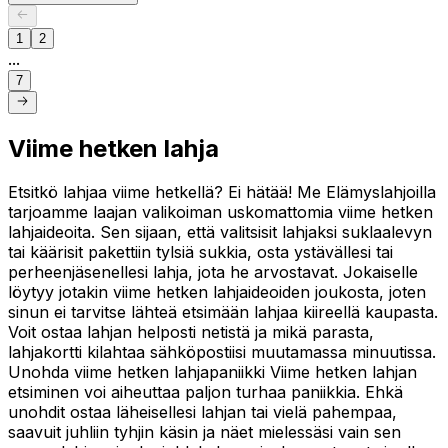
1
2
...
7
Viime hetken lahja
Etsitkö lahjaa viime hetkellä? Ei hätää! Me Elämyslahjoilla
tarjoamme laajan valikoiman uskomattomia viime hetken
lahjaideoita. Sen sijaan, että valitsisit lahjaksi suklaalevyn
tai käärisit pakettiin tylsiä sukkia, osta ystävällesi tai
perheenjäsenellesi lahja, jota he arvostavat. Jokaiselle
löytyy jotakin viime hetken lahjaideoiden joukosta, joten
sinun ei tarvitse lähteä etsimään lahjaa kiireellä kaupasta.
Voit ostaa lahjan helposti netistä ja mikä parasta,
lahjakortti kilahtaa sähköpostiisi muutamassa minuutissa.
Unohda viime hetken lahjapaniikki Viime hetken lahjan
etsiminen voi aiheuttaa paljon turhaa paniikkia. Ehkä
unohdit ostaa läheisellesi lahjan tai vielä pahempaa,
saavuit juhliin tyhjin käsin ja näet mielessäsi vain sen