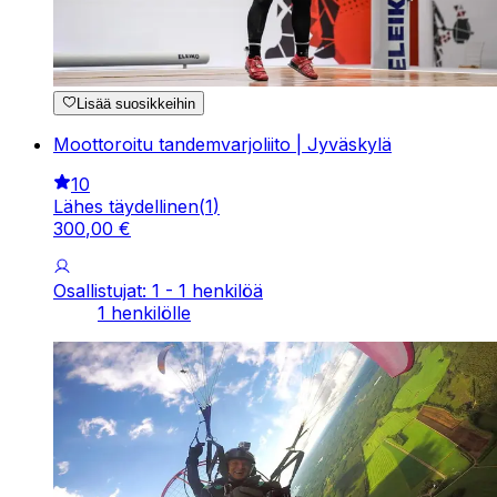
Lisää suosikkeihin
Moottoroitu tandemvarjoliito | Jyväskylä
10
Lähes täydellinen
(
1
)
300
,
00
€
Osallistujat: 1 - 1 henkilöä
1 henkilölle