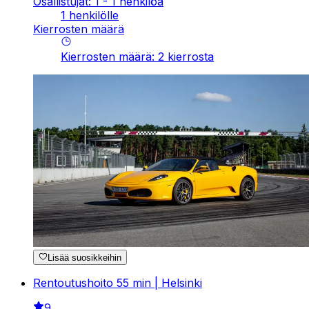
Osallistujat: 1 - 1 henkilöä
1 henkilölle
Kierrosten määrä
Kierrosten määrä
:
2
kierrosta
Lisää suosikkeihin
Rentoutushoito 55 min | Helsinki
9