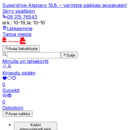
Superdrive Alastaro 16.8. – varmista paikkasi ajopäivään!
Siirry sisältöön
09 315 76543
ark.
:
10-19
,
la
:
10-16
Liikkeemme
Tietoa meistä
Avaa hakuikkuna
Sulje
Minulla on lahjakortti
Kirjaudu sisään
0
Suosikit
0
Ostoskori
Avaa valikko
Kaikki
elämyslahjat
Kaikki