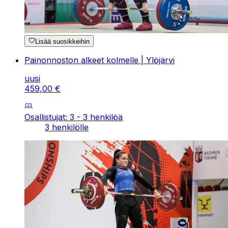
Lisää suosikkeihin
Painonnoston alkeet kolmelle | Ylöjärvi
uusi
459
,
00
€
Osallistujat: 3 - 3 henkilöä
3 henkilölle