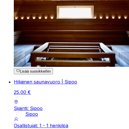
Lisää suosikkeihin
Hiljainen saunavuoro | Sipoo
25
,
00
€
Sijainti: Sipoo
Sipoo
Osallistujat: 1 - 1 henkilöä