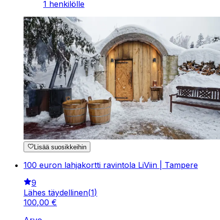
1 henkilölle
Lisää suosikkeihin
100 euron lahjakortti ravintola LiViin | Tampere
9
Lähes täydellinen
(
1
)
100
,
00
€