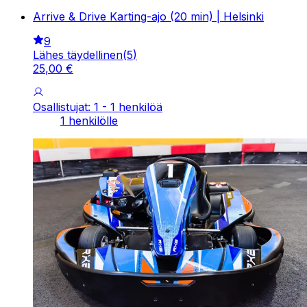
Arrive & Drive Karting-ajo (20 min) | Helsinki
9
Lähes täydellinen
(
5
)
25
,
00
€
Osallistujat: 1 - 1 henkilöä
1 henkilölle