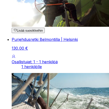
Lisää suosikkeihin
Purjehdusretki Belmontilla | Helsinki
130
,
00
€
Osallistujat: 1 - 1 henkilöä
1 henkilölle