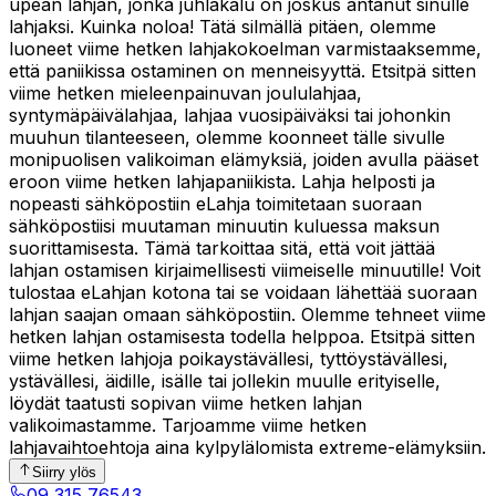
upean lahjan, jonka juhlakalu on joskus antanut sinulle
lahjaksi. Kuinka noloa! Tätä silmällä pitäen, olemme
luoneet viime hetken lahjakokoelman varmistaaksemme,
että paniikissa ostaminen on menneisyyttä. Etsitpä sitten
viime hetken mieleenpainuvan joululahjaa,
syntymäpäivälahjaa, lahjaa vuosipäiväksi tai johonkin
muuhun tilanteeseen, olemme koonneet tälle sivulle
monipuolisen valikoiman elämyksiä, joiden avulla pääset
eroon viime hetken lahjapaniikista. Lahja helposti ja
nopeasti sähköpostiin eLahja toimitetaan suoraan
sähköpostiisi muutaman minuutin kuluessa maksun
suorittamisesta. Tämä tarkoittaa sitä, että voit jättää
lahjan ostamisen kirjaimellisesti viimeiselle minuutille! Voit
tulostaa eLahjan kotona tai se voidaan lähettää suoraan
lahjan saajan omaan sähköpostiin. Olemme tehneet viime
hetken lahjan ostamisesta todella helppoa. Etsitpä sitten
viime hetken lahjoja poikaystävällesi, tyttöystävällesi,
ystävällesi, äidille, isälle tai jollekin muulle erityiselle,
löydät taatusti sopivan viime hetken lahjan
valikoimastamme. Tarjoamme viime hetken
lahjavaihtoehtoja aina kylpylälomista extreme-elämyksiin.
Siirry ylös
09 315 76543