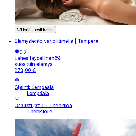
Lisää suosikkeihin
Elämyslento varjoliitimellä | Tampere
9.7
Lähes täydellinen
(
5
)
suosituin elämys
278
,
00
€
Sijainti: Lempäälä
Lempäälä
Osallistujat: 1 - 1 henkilöä
1 henkilölle