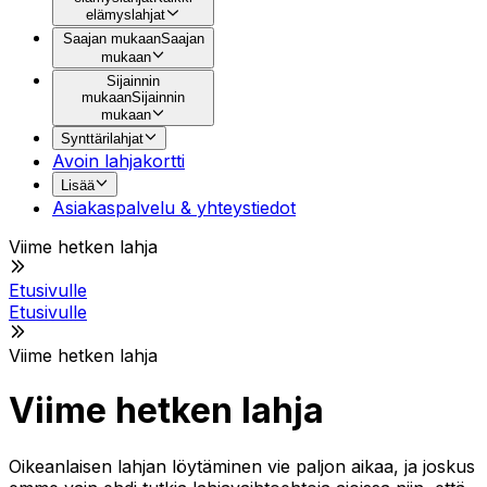
elämyslahjat
Saajan mukaan
Saajan
mukaan
Sijainnin
mukaan
Sijainnin
mukaan
Synttärilahjat
Avoin lahjakortti
Lisää
Asiakaspalvelu & yhteystiedot
Viime hetken lahja
Etusivulle
Etusivulle
Viime hetken lahja
Viime hetken lahja
Oikeanlaisen lahjan löytäminen vie paljon aikaa, ja joskus