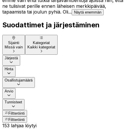
emme vain ehdi tutkia lahjavaihtoehtoja ajoissa niin, että
ne tulisivat perille ennen läheisen merkkipäivää,
tapaamista tai joulun pyhiä. Oli...
Näytä enemmän
Suodattimet ja järjestäminen
Sijainti
Kategoriat
Missä vain
Kaikki kategoriat
Järjestä
Hinta
Osallistujamäärä
Arvio
Tunnisteet
Filtteröinti
Filtteröinti
153 lahjaa löytyi