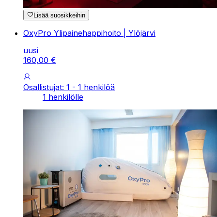
Lisää suosikkeihin
OxyPro Ylipainehappihoito | Ylöjärvi
uusi
160
,
00
€
Osallistujat: 1 - 1 henkilöä
1 henkilölle