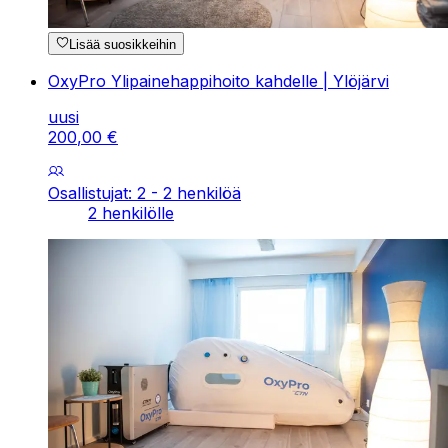
Lisää suosikkeihin
OxyPro Ylipainehappihoito kahdelle | Ylöjärvi
uusi
200
,
00
€
Osallistujat: 2 - 2 henkilöä
2 henkilölle