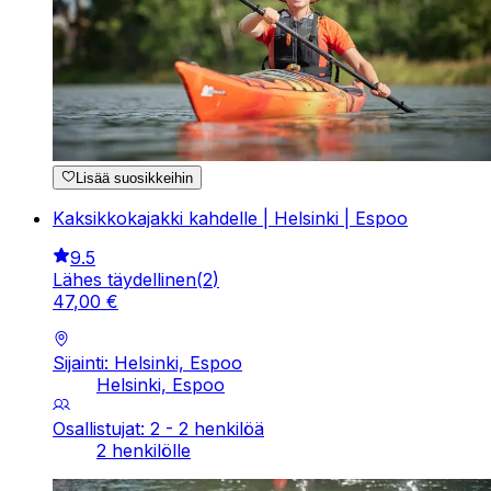
Lisää suosikkeihin
Kaksikkokajakki kahdelle | Helsinki | Espoo
9.5
Lähes täydellinen
(
2
)
47
,
00
€
Sijainti: Helsinki, Espoo
Helsinki, Espoo
Osallistujat: 2 - 2 henkilöä
2 henkilölle