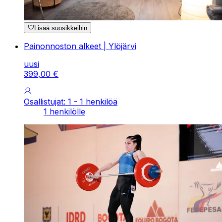
Lisää suosikkeihin
Painonnoston alkeet | Ylöjärvi
uusi
399
,
00
€
Osallistujat: 1 - 1 henkilöä
1 henkilölle