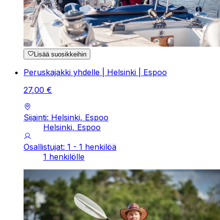
Lisää suosikkeihin
Peruskajakki yhdelle | Helsinki | Espoo
27
,
00
€
Sijainti: Helsinki, Espoo
Helsinki, Espoo
Osallistujat: 1 - 1 henkilöä
1 henkilölle