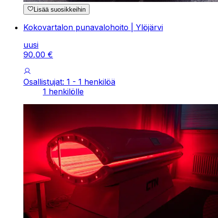
Lisää suosikkeihin
Kokovartalon punavalohoito | Ylöjärvi
uusi
90
,
00
€
Osallistujat: 1 - 1 henkilöä
1 henkilölle