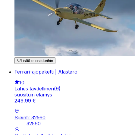
Lisää suosikkeihin
Ferrari-ajopaketti | Alastaro
10
Lähes täydellinen
(
9
)
suosituin elämys
249
,
99
€
Sijainti: 32560
32560