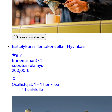
Lisää suosikkeihin
Esittelykurssi lentokoneella | Hyvinkää
8.7
Erinomainen
(
74
)
suosituin elämys
200
,
00
€
Osallistujat: 1 - 1 henkilöä
1 henkilölle