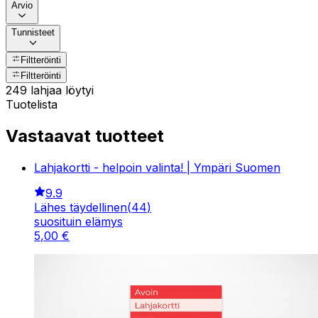
Arvio
Tunnisteet
Filtteröinti
Filtteröinti
249 lahjaa löytyi
Tuotelista
Vastaavat tuotteet
Lahjakortti - helpoin valinta! | Ympäri Suomen
9.9
Lähes täydellinen
(
44
)
suosituin elämys
5
,
00
€