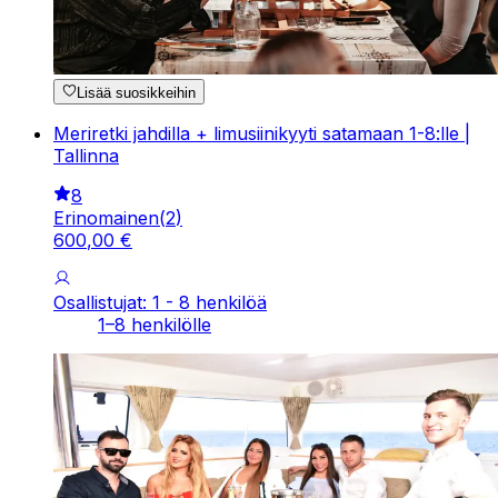
Lisää suosikkeihin
Meriretki jahdilla + limusiinikyyti satamaan 1-8:lle |
Tallinna
8
Erinomainen
(
2
)
600
,
00
€
Osallistujat: 1 - 8 henkilöä
1–8 henkilölle