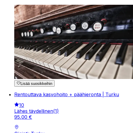
Lisää suosikkeihin
Rentouttava kasvohoito + päähieronta | Turku
10
Lähes täydellinen
(
1
)
95
,
00
€