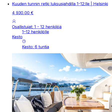
Kuuden tunnin retki luksusjahdilla 1-12:lle | Helsinki
4
930
,
00
€
Osallistujat: 1 - 12 henkilöä
1–12 henkilölle
Kesto
Kesto
:
6
tuntia