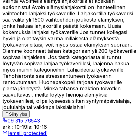
valinta Avoimella elämyslahjakortilla et koskaan
epäonnistu! Avoin elämyslahjakortti on ihanteellinen
vaihtoehto lahjaksi työkaverille. Lahjakortilla työkaverisi
saa valita yli 1500 vaihtoehdon joukosta elämyksen,
jonka haluaa lahjakortilla päästä kokemaan. Uusia
kokemuksia lahjaksi työkaverille Jos tunnet kollegasi
hyvin ja olet täysin varma millaisesta elämyksestä
työkaverisi pitäisi, voit myös ostaa elämyksen suoraan.
Olemme koonneet tähän kategoriaan yli 200 työkaverille
sopivaa lahjaideaa. Jos tästä kategoriasta ei tunnu
löytyvän sopivaa lahjaa työkaverillesi, laajenna hakua
myös muihin kategorioihin. Lahjaideoita työkaverille
Tehohieronta saa stressaantuneen työkaverin
rentoutumaan. Huonepakopeli tarjoaa työkaverille
pientä jännitystä. Minkä tahansa reaktion toivotkin
saavuttavasi, meiltä löytyy hienoja elämyksiä
työkaverillesi, olipa kyseessä sitten syntymäpäivälahja,
joululahja tai vaikkapa läksiäislahja!
Siirry ylös
09 315 76543
ark.
:
10-19
la
:
10-16
[email protected]