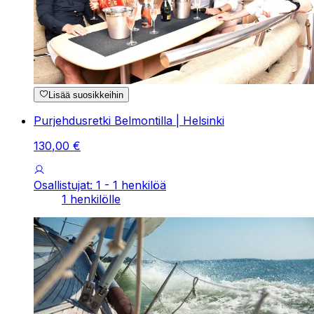
Lisää suosikkeihin
Purjehdusretki Belmontilla | Helsinki
130
,
00
€
Osallistujat: 1 - 1 henkilöä
1 henkilölle