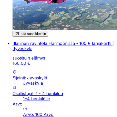
Lisää suosikkeihin
Illallinen ravintola Harmoonissa - 160 € lahjakortti |
Jyväskylä
suosituin elämys
160
,
00
€
Sijainti: Jyväskylä
Jyväskylä
Osallistujat: 1 - 4 henkilöä
1–4 henkilölle
Arvo
Arvo
:
160
Arvo