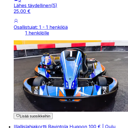
Lähes täydellinen
(
5
)
25
,
00
€
Osallistujat: 1 - 1 henkilöä
1 henkilölle
Lisää suosikkeihin
Illallislahjakortti Ravintola Hugoon 100 € | Oulu