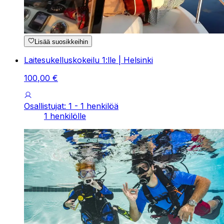
Lisää suosikkeihin
Laitesukelluskokeilu 1:lle | Helsinki
100
,
00
€
Osallistujat: 1 - 1 henkilöä
1 henkilölle