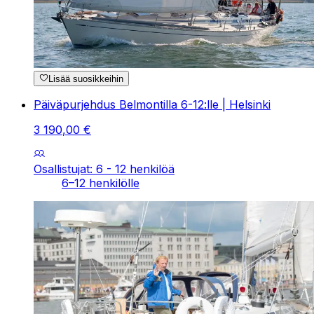
Lisää suosikkeihin
Päiväpurjehdus Belmontilla 6-12:lle | Helsinki
3
190
,
00
€
Osallistujat: 6 - 12 henkilöä
6–12 henkilölle