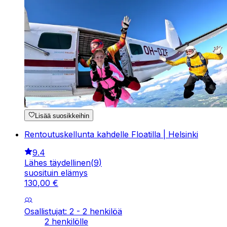
Lisää suosikkeihin
Rentoutuskellunta kahdelle Floatilla | Helsinki
9.4
Lähes täydellinen
(
9
)
suosituin elämys
130
,
00
€
Osallistujat: 2 - 2 henkilöä
2 henkilölle