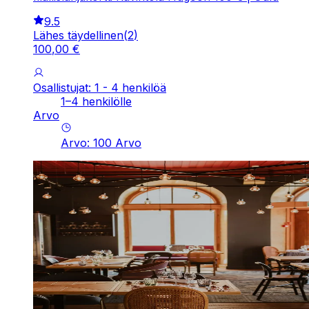
9.5
Lähes täydellinen
(
2
)
100
,
00
€
Osallistujat: 1 - 4 henkilöä
1–4 henkilölle
Arvo
Arvo
:
100
Arvo