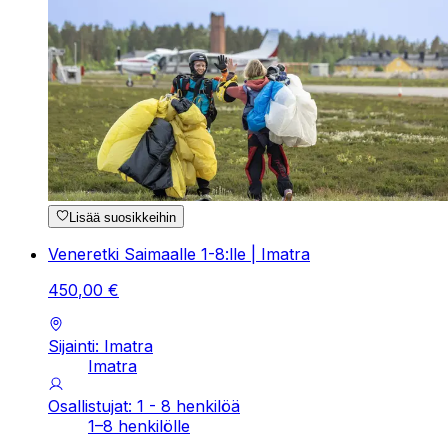
Lisää suosikkeihin
Veneretki Saimaalle 1-8:lle | Imatra
450
,
00
€
Sijainti: Imatra
Imatra
Osallistujat: 1 - 8 henkilöä
1–8 henkilölle