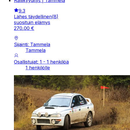
Rallikyyditys | Tammela
9.3
Lähes täydellinen
(
8
)
suosituin elämys
270
,
00
€
Sijainti: Tammela
Tammela
Osallistujat: 1 - 1 henkilöä
1 henkilölle