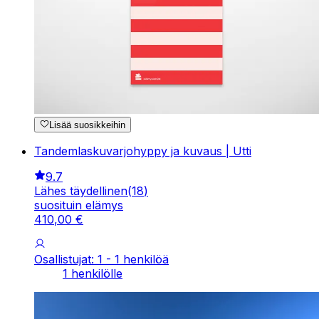
Lisää suosikkeihin
Tandemlaskuvarjohyppy ja kuvaus | Utti
9.7
Lähes täydellinen
(
18
)
suosituin elämys
410
,
00
€
Osallistujat: 1 - 1 henkilöä
1 henkilölle