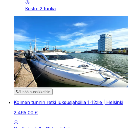
Kesto
:
2
tuntia
Lisää suosikkeihin
Kolmen tunnin retki luksusjahdilla 1-12:lle | Helsinki
2
465
,
00
€