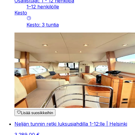
Osallistujat: 1 - 12 henkilöä
1–12 henkilölle
Kesto
Kesto
:
3
tuntia
Lisää suosikkeihin
Neljän tunnin retki luksusjahdilla 1-12:lle | Helsinki
3
289
,
00
€