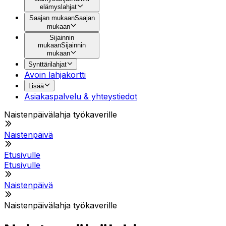
elämyslahjat
Saajan mukaan
Saajan
mukaan
Sijainnin
mukaan
Sijainnin
mukaan
Synttärilahjat
Avoin lahjakortti
Lisää
Asiakaspalvelu & yhteystiedot
Naistenpäivälahja työkaverille
Naistenpäivä
Etusivulle
Etusivulle
Naistenpäivä
Naistenpäivälahja työkaverille