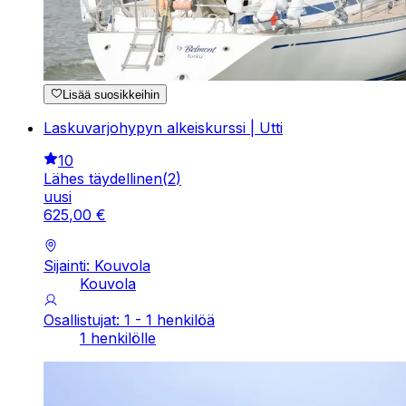
Lisää suosikkeihin
Laskuvarjohypyn alkeiskurssi | Utti
10
Lähes täydellinen
(
2
)
uusi
625
,
00
€
Sijainti: Kouvola
Kouvola
Osallistujat: 1 - 1 henkilöä
1 henkilölle