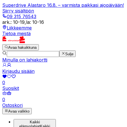
Superdrive Alastaro 16.8. – varmista paikkasi ajopäivään!
Siirry sisältöön
09 315 76543
ark.
:
10-19
,
la
:
10-16
Liikkeemme
Tietoa meistä
Avaa hakuikkuna
Sulje
Minulla on lahjakortti
Kirjaudu sisään
0
Suosikit
0
Ostoskori
Avaa valikko
Kaikki
elämyslahjat
Kaikki