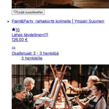
Lisää suosikkeihin
Paint&Party -lahjakortti kolmelle | Ympäri Suomen
10
Lähes täydellinen
(
1
)
126
,
00
€
Osallistujat: 3 - 3 henkilöä
3 henkilölle