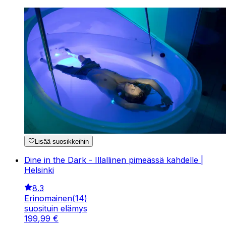
Lisää suosikkeihin
Dine in the Dark - Illallinen pimeässä kahdelle |
Helsinki
8.3
Erinomainen
(
14
)
suosituin elämys
199
,
99
€