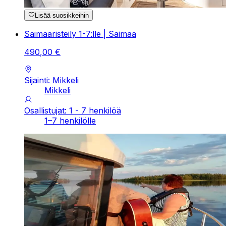
Lisää suosikkeihin
Saimaaristeily 1-7:lle | Saimaa
490
,
00
€
Sijainti: Mikkeli
Mikkeli
Osallistujat: 1 - 7 henkilöä
1–7 henkilölle