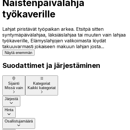
Naistenpäivälahja
työkaverille
Lahjat piristävät työpaikan arkea. Etsitpä sitten
syntymäpäivälahjaa, läksiäislahjaa tai muuten vain lahjaa
työkaverille, Elämyslahjojen valikoimasta löydät
takuuvarmasti jokaiseen makuun lahjan josta...
Näytä enemmän
Suodattimet ja järjestäminen
Sijainti
Kategoriat
Missä vain
Kaikki kategoriat
Järjestä
Hinta
Osallistujamäärä