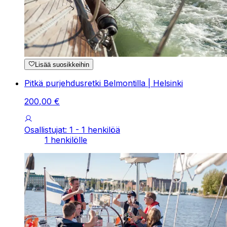
Lisää suosikkeihin
Pitkä purjehdusretki Belmontilla | Helsinki
200
,
00
€
Osallistujat: 1 - 1 henkilöä
1 henkilölle