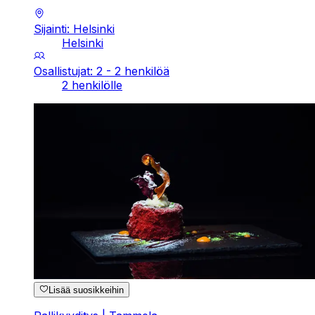
Sijainti: Helsinki
Helsinki
Osallistujat: 2 - 2 henkilöä
2 henkilölle
Lisää suosikkeihin