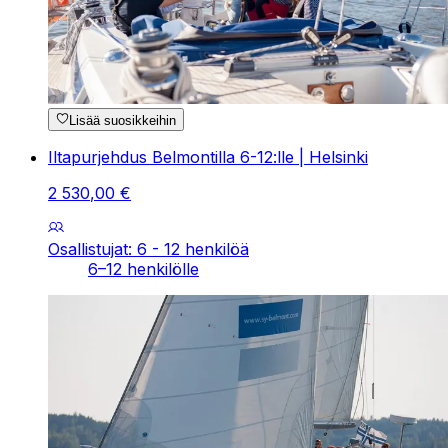
Lisää suosikkeihin
Iltapurjehdus Belmontilla 6-12:lle | Helsinki
2
530
,
00
€
Osallistujat: 6 - 12 henkilöä
6–12 henkilölle