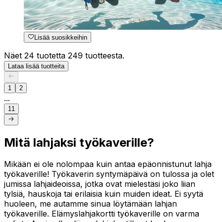
Lisää suosikkeihin
Näet 24 tuotetta 249 tuotteesta.
Lataa lisää tuotteita
1
2
...
11
Mitä lahjaksi työkaverille?
Mikään ei ole nolompaa kuin antaa epäonnistunut lahja
työkaverille! Työkaverin syntymäpäivä on tulossa ja olet
jumissa lahjaideoissa, jotka ovat mielestäsi joko liian
tylsiä, hauskoja tai erilaisia kuin muiden ideat. Ei syytä
huoleen, me autamme sinua löytämään lahjan
työkaverille. Elämyslahjakortti työkaverille on varma