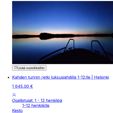
Lisää suosikkeihin
Kahden tunnin retki luksusjahdilla 1-12:lle | Helsinki
1
645
,
00
€
Osallistujat: 1 - 12 henkilöä
1–12 henkilölle
Kesto