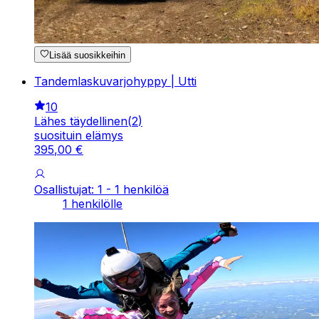
Lisää suosikkeihin
Tandemlaskuvarjohyppy | Utti
10
Lähes täydellinen
(
2
)
suosituin elämys
395
,
00
€
Osallistujat: 1 - 1 henkilöä
1 henkilölle