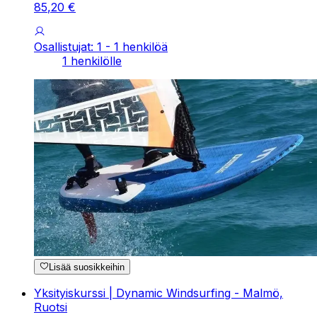
85
,
20
€
Osallistujat: 1 - 1 henkilöä
1 henkilölle
Lisää suosikkeihin
Yksityiskurssi | Dynamic Windsurfing - Malmö,
Ruotsi