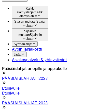
Kaikki
elämyslahjat
Kaikki
elämyslahjat
Saajan mukaan
Saajan
mukaan
Sijainnin
mukaan
Sijainnin
mukaan
Synttärilahjat
Avoin lahjakortti
Lisää
Asiakaspalvelu & yhteystiedot
Pääsiäislahjat anopille ja appiukolle
PÄÄSIÄISLAHJAT 2023
Etusivulle
Etusivulle
PÄÄSIÄISLAHJAT 2023