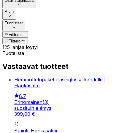
Osallistujamäärä
Arvio
Tunnisteet
Filtteröinti
Filtteröinti
125 lahjaa löytyi
Tuotelista
Vastaavat tuotteet
Hemmottelupaketti lasi-iglussa kahdelle |
Hankasalmi
8.7
Erinomainen
(
3
)
suosituin elämys
399
,
00
€
Sijainti: Hankasalmi