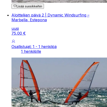
Lisää suosikkeihin
Aloittelijan päivä 2 | Dynamic Windsurfing –
Marbella, Estepona
uusi
75
,
00
€
Osallistujat: 1 - 1 henkilöä
1 henkilölle