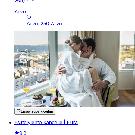
250
,
00
€
Arvo
Arvo
:
250
Arvo
Lisää suosikkeihin
Esittelylento kahdelle | Eura
9.8