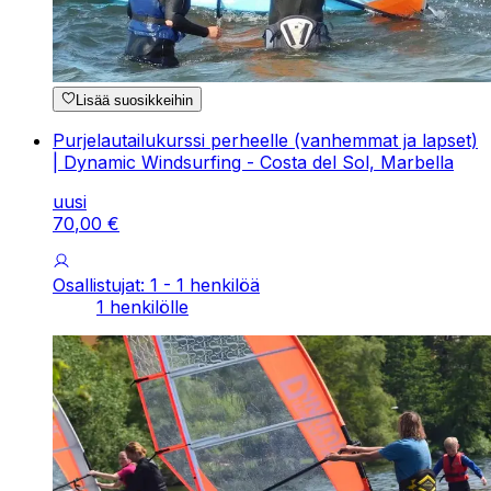
Lisää suosikkeihin
Purjelautailukurssi perheelle (vanhemmat ja lapset)
| Dynamic Windsurfing - Costa del Sol, Marbella
uusi
70
,
00
€
Osallistujat: 1 - 1 henkilöä
1 henkilölle