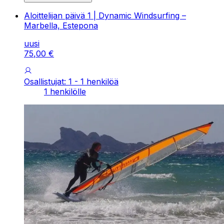
Aloittelijan päivä 1 | Dynamic Windsurfing –
Marbella, Estepona
uusi
75
,
00
€
Osallistujat: 1 - 1 henkilöä
1 henkilölle