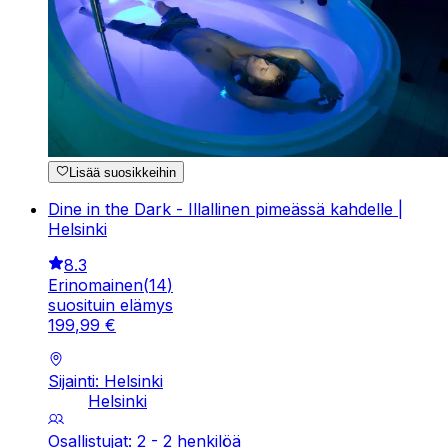
Lisää suosikkeihin
Dine in the Dark - Illallinen pimeässä kahdelle |
Helsinki
8.3
Erinomainen
(
14
)
suosituin elämys
199
,
99
€
Sijainti: Helsinki
Helsinki
Osallistujat: 2 - 2 henkilöä