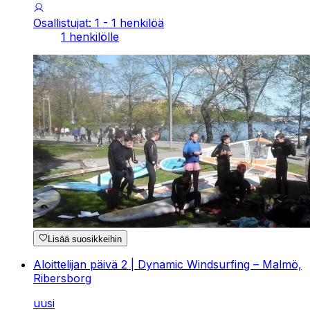
Osallistujat: 1 - 1 henkilöä
1 henkilölle
Lisää suosikkeihin
Aloittelijan päivä 2 | Dynamic Windsurfing – Malmö,
Ribersborg
uusi