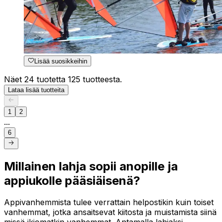
Lisää suosikkeihin
Näet 24 tuotetta 125 tuotteesta.
Lataa lisää tuotteita
1
2
...
6
Millainen lahja sopii anopille ja
appiukolle pääsiäisenä?
Appivanhemmista tulee verrattain helpostikin kuin toiset
vanhemmat, jotka ansaitsevat kiitosta ja muistamista siinä