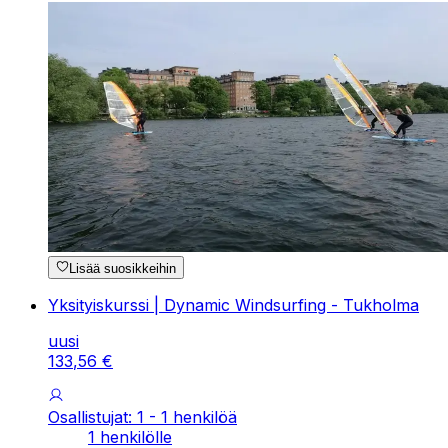
Lisää suosikkeihin
Yksityiskurssi | Dynamic Windsurfing - Tukholma
uusi
133
,
56
€
Osallistujat: 1 - 1 henkilöä
1 henkilölle