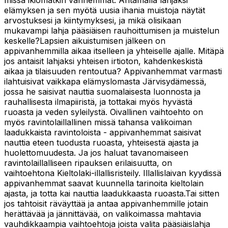
missä ikiomatkin vanhemmat. Antamalla lahjaksi
elämyksen ja sen myötä uusia ihania muistoja näytät
arvostuksesi ja kiintymyksesi, ja mikä olisikaan
mukavampi lahja pääsiäisen rauhoittumisen ja muistelun
keskelle?Lapsien aikuistumisen jälkeen on
appivanhemmilla aikaa itselleen ja yhteiselle ajalle. Mitäpä
jos antaisit lahjaksi yhteisen irtioton, kahdenkeskistä
aikaa ja tilaisuuden rentoutua? Appivanhemmat varmasti
ilahtuisivat vaikkapa elämyslomasta Järvisydämessä,
jossa he saisivat nauttia suomalaisesta luonnosta ja
rauhallisesta ilmapiiristä, ja tottakai myös hyvästä
ruoasta ja veden syleilystä. Oivallinen vaihtoehto on
myös ravintolaillallinen missä tahansa valikoiman
laadukkaista ravintoloista - appivanhemmat saisivat
nauttia eteen tuodusta ruoasta, yhteisestä ajasta ja
huolettomuudesta. Ja jos haluat tavanomaiseen
ravintolaillalliseen ripauksen erilaisuutta, on
vaihtoehtona Kieltolaki-illallisristeily. Illallislaivan kyydissä
appivanhemmat saavat kuunnella tarinoita kieltolain
ajasta, ja totta kai nauttia laadukkaasta ruoasta.Tai sitten
jos tahtoisit räväyttää ja antaa appivanhemmille jotain
herättävää ja jännittävää, on valikoimassa mahtavia
vauhdikkaampia vaihtoehtoja joista valita pääsiäislahja