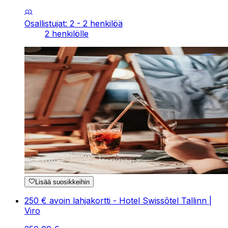
Osallistujat: 2 - 2 henkilöä
2 henkilölle
Lisää suosikkeihin
250 € avoin lahjakortti - Hotel Swissôtel Tallinn |
Viro