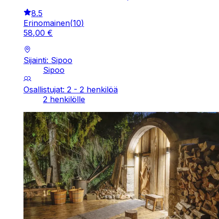
8.5
Erinomainen
(
10
)
58
,
00
€
Sijainti: Sipoo
Sipoo
Osallistujat: 2 - 2 henkilöä
2 henkilölle