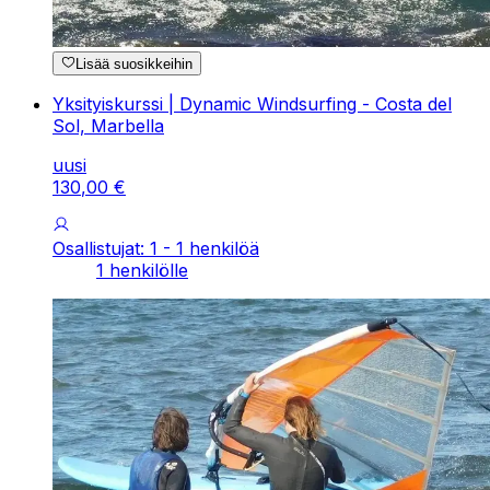
Lisää suosikkeihin
Yksityiskurssi | Dynamic Windsurfing - Costa del
Sol, Marbella
uusi
130
,
00
€
Osallistujat: 1 - 1 henkilöä
1 henkilölle