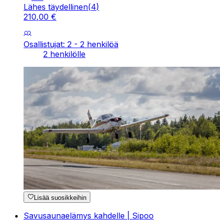
Lähes täydellinen
(
4
)
210
,
00
€
Osallistujat: 2 - 2 henkilöä
2 henkilölle
Lisää suosikkeihin
Savusaunaelämys kahdelle | Sipoo