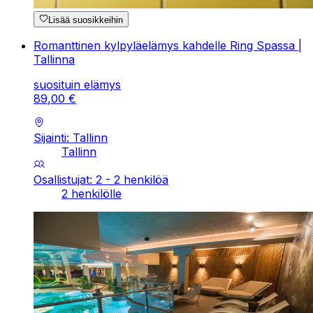
Lisää suosikkeihin
Romanttinen kylpyläelämys kahdelle Ring Spassa |
Tallinna
suosituin elämys
89
,
00
€
Sijainti: Tallinn
Tallinn
Osallistujat: 2 - 2 henkilöä
2 henkilölle