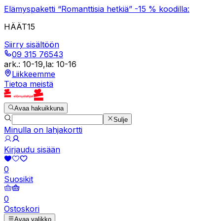
Elämyspaketti “Romanttisia hetkiä” -15 % koodilla:
HÄÄT15
Siirry sisältöön
09 315 76543
ark.
:
10-19
,
la
:
10-16
Liikkeemme
Tietoa meistä
Avaa hakuikkuna
Sulje
Minulla on lahjakortti
Kirjaudu sisään
0
Suosikit
0
Ostoskori
Avaa valikko