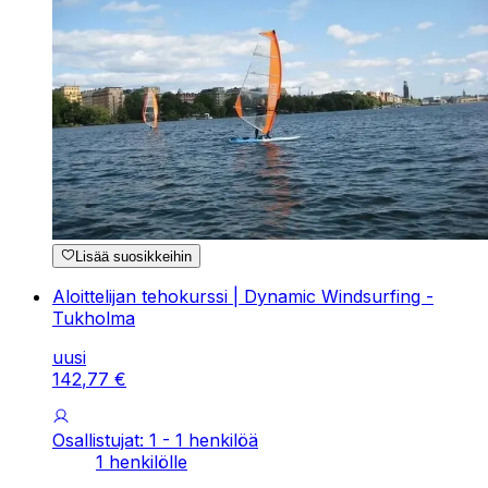
Lisää suosikkeihin
Aloittelijan tehokurssi | Dynamic Windsurfing -
Tukholma
uusi
142
,
77
€
Osallistujat: 1 - 1 henkilöä
1 henkilölle