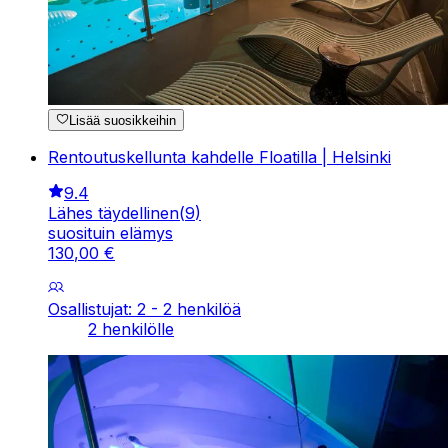
Lisää suosikkeihin
Rentoutuskellunta kahdelle Floatilla | Helsinki
9.4
Lähes täydellinen
(
9
)
suosituin elämys
130
,
00
€
Osallistujat: 2 - 2 henkilöä
2 henkilölle