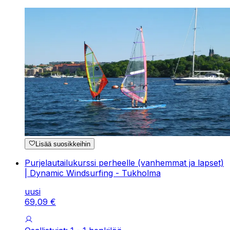
Lisää suosikkeihin
Purjelautailukurssi perheelle (vanhemmat ja lapset)
| Dynamic Windsurfing - Tukholma
uusi
69
,
09
€