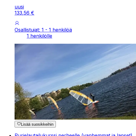
uusi
133
,
56
€
Osallistujat: 1 - 1 henkilöä
1 henkilölle
Lisää suosikkeihin
Purjelautailukurssi perheelle (vanhemmat ja lapset)