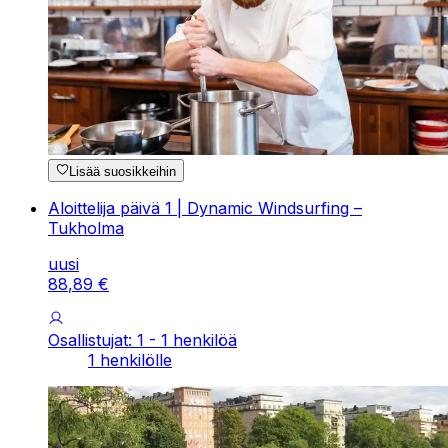
Lisää suosikkeihin
Aloittelija päivä 1 | Dynamic Windsurfing –
Tukholma
uusi
88
,
89
€
Osallistujat: 1 - 1 henkilöä
1 henkilölle