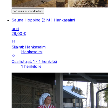
Lisää suosikkeihin
Sauna Hopping (2 h) | Hankasalmi
uusi
29
,
00
€
Sijainti: Hankasalmi
Hankasalmi
Osallistujat: 1 - 1 henkilöä
1 henkilölle