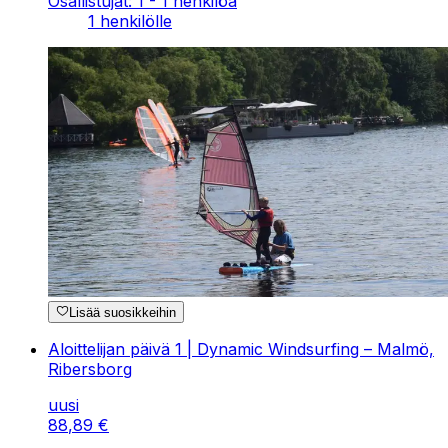
Osallistujat: 1 - 1 henkilöä
1 henkilölle
Lisää suosikkeihin
Aloittelijan päivä 1 | Dynamic Windsurfing – Malmö,
Ribersborg
uusi
88
,
89
€