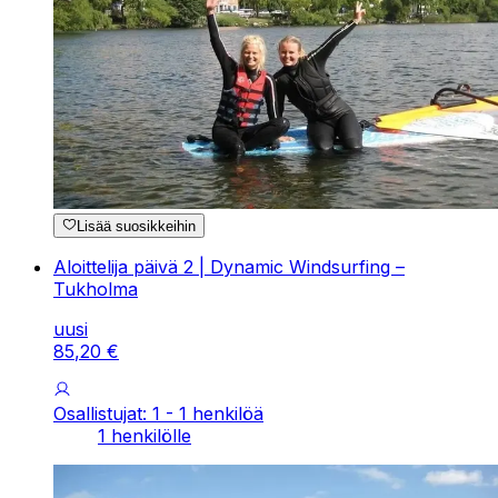
Lisää suosikkeihin
Aloittelija päivä 2 | Dynamic Windsurfing –
Tukholma
uusi
85
,
20
€
Osallistujat: 1 - 1 henkilöä
1 henkilölle