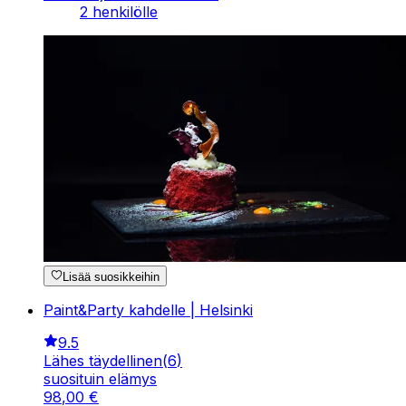
2 henkilölle
Lisää suosikkeihin
Paint&Party kahdelle | Helsinki
9.5
Lähes täydellinen
(
6
)
suosituin elämys
98
,
00
€