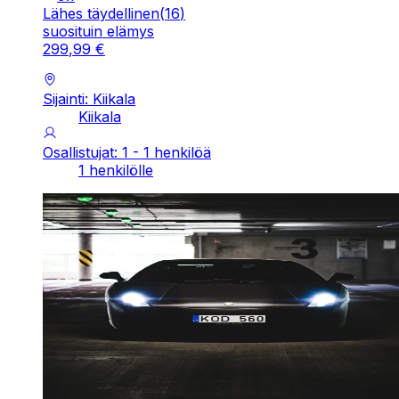
Lähes täydellinen
(
16
)
suosituin elämys
299
,
99
€
Sijainti: Kiikala
Kiikala
Osallistujat: 1 - 1 henkilöä
1 henkilölle