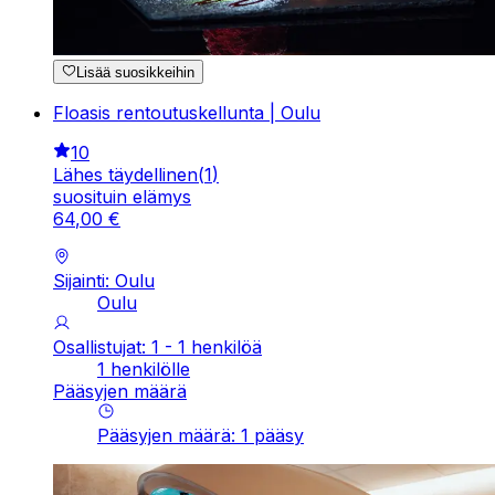
Lisää suosikkeihin
Floasis rentoutuskellunta | Oulu
10
Lähes täydellinen
(
1
)
suosituin elämys
64
,
00
€
Sijainti: Oulu
Oulu
Osallistujat: 1 - 1 henkilöä
1 henkilölle
Pääsyjen määrä
Pääsyjen määrä
:
1
pääsy