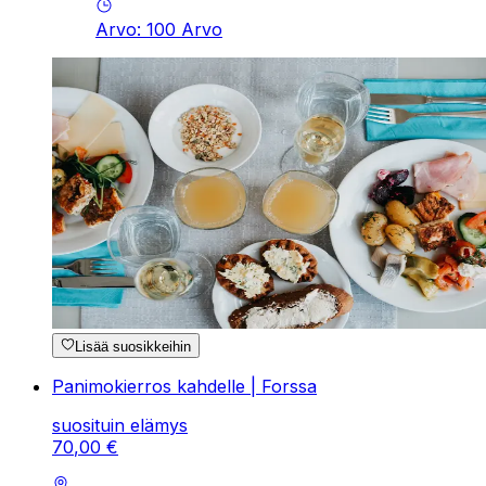
Arvo
:
100
Arvo
Lisää suosikkeihin
Panimokierros kahdelle | Forssa
suosituin elämys
70
,
00
€