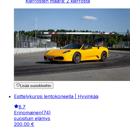
Kierrosten määrä
:
2
kierrosta
Lisää suosikkeihin
Esittelykurssi lentokoneella | Hyvinkää
8.7
Erinomainen
(
74
)
suosituin elämys
200
,
00
€