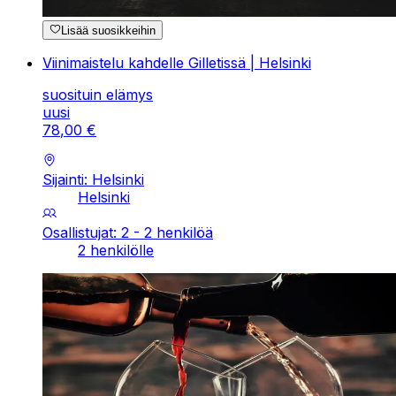
Lisää suosikkeihin
Viinimaistelu kahdelle Gilletissä | Helsinki
suosituin elämys
uusi
78
,
00
€
Sijainti: Helsinki
Helsinki
Osallistujat: 2 - 2 henkilöä
2 henkilölle