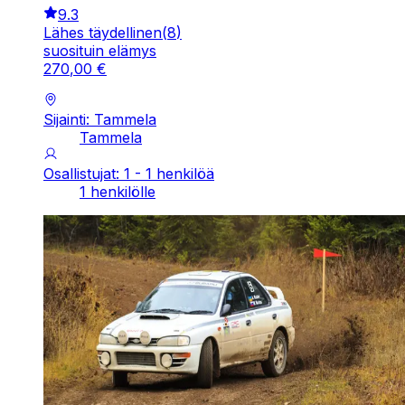
9.3
Lähes täydellinen
(
8
)
suosituin elämys
270
,
00
€
Sijainti: Tammela
Tammela
Osallistujat: 1 - 1 henkilöä
1 henkilölle