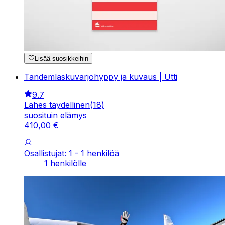
Lisää suosikkeihin
Tandemlaskuvarjohyppy ja kuvaus | Utti
9.7
Lähes täydellinen
(
18
)
suosituin elämys
410
,
00
€
Osallistujat: 1 - 1 henkilöä
1 henkilölle