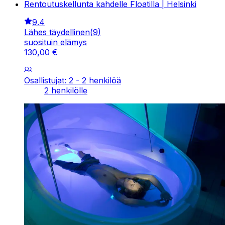
Rentoutuskellunta kahdelle Floatilla | Helsinki
9.4
Lähes täydellinen
(
9
)
suosituin elämys
130
,
00
€
Osallistujat: 2 - 2 henkilöä
2 henkilölle