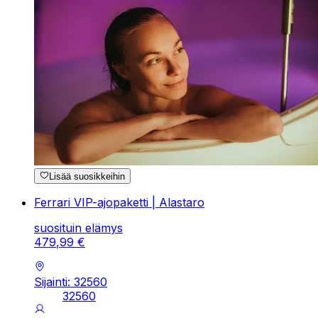
Lisää suosikkeihin
Ferrari VIP-ajopaketti | Alastaro
suosituin elämys
479
,
99
€
Sijainti: 32560
32560