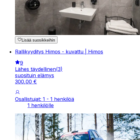
Lisää suosikkeihin
Rallikyyditys Himos - kuvattu | Himos
9
Lähes täydellinen
(
3
)
suosituin elämys
300
,
00
€
Osallistujat: 1 - 1 henkilöä
1 henkilölle