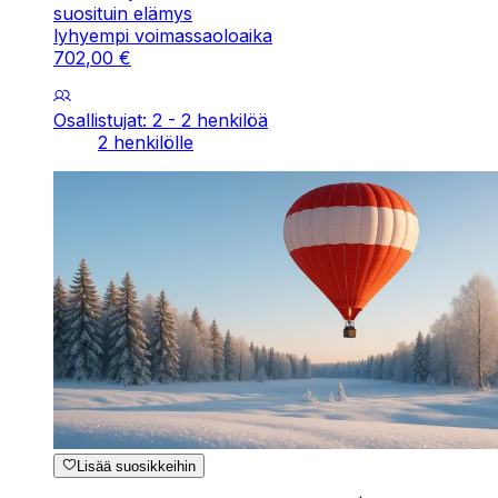
suosituin elämys
lyhyempi voimassaoloaika
702
,
00
€
Osallistujat: 2 - 2 henkilöä
2 henkilölle
Lisää suosikkeihin