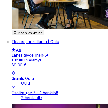
Lisää suosikkeihin
Floasis parikellunta | Oulu
9.6
Lähes täydellinen
(
5
)
suosituin elämys
89
,
00
€
Sijainti: Oulu
Oulu
Osallistujat: 2 - 2 henkilöä
2 henkilölle