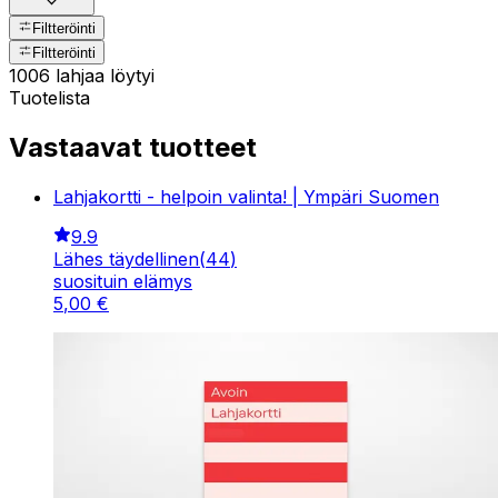
Filtteröinti
Filtteröinti
1006 lahjaa löytyi
Tuotelista
Vastaavat tuotteet
Lahjakortti - helpoin valinta! | Ympäri Suomen
9.9
Lähes täydellinen
(
44
)
suosituin elämys
5
,
00
€