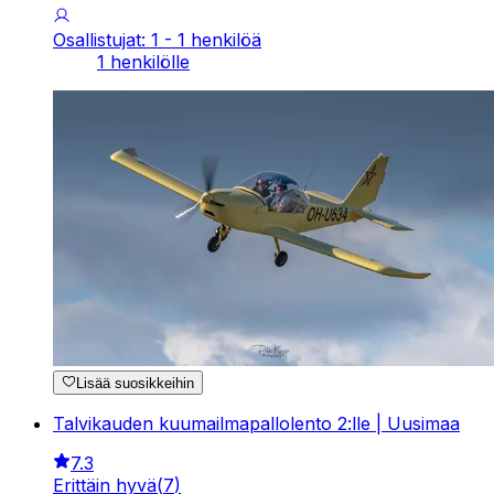
Osallistujat: 1 - 1 henkilöä
1 henkilölle
Lisää suosikkeihin
Talvikauden kuumailmapallolento 2:lle | Uusimaa
7.3
Erittäin hyvä
(
7
)