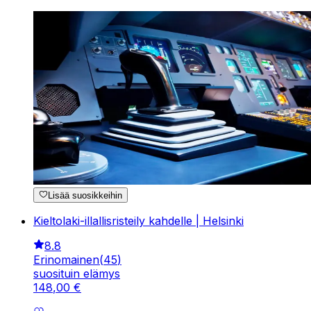
Lisää suosikkeihin
Kieltolaki-illallisristeily kahdelle | Helsinki
8.8
Erinomainen
(
45
)
suosituin elämys
148
,
00
€