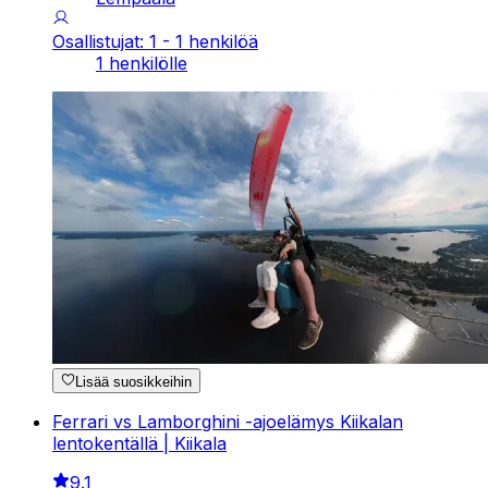
Osallistujat: 1 - 1 henkilöä
1 henkilölle
Lisää suosikkeihin
Ferrari vs Lamborghini -ajoelämys Kiikalan
lentokentällä | Kiikala
9.1