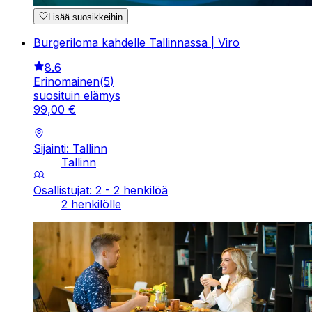
Lisää suosikkeihin
Burgeriloma kahdelle Tallinnassa | Viro
8.6
Erinomainen
(
5
)
suosituin elämys
99
,
00
€
Sijainti: Tallinn
Tallinn
Osallistujat: 2 - 2 henkilöä
2 henkilölle