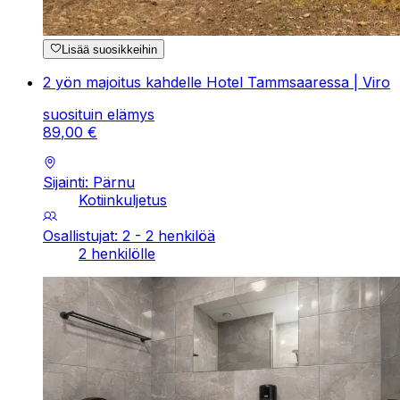
Lisää suosikkeihin
2 yön majoitus kahdelle Hotel Tammsaaressa | Viro
suosituin elämys
89
,
00
€
Sijainti: Pärnu
Kotiinkuljetus
Osallistujat: 2 - 2 henkilöä
2 henkilölle