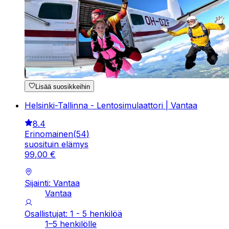
Lisää suosikkeihin
Helsinki-Tallinna - Lentosimulaattori | Vantaa
8.4
Erinomainen
(
54
)
suosituin elämys
99
,
00
€
Sijainti: Vantaa
Vantaa
Osallistujat: 1 - 5 henkilöä
1–5 henkilölle