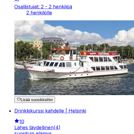
Osallistujat: 2 - 2 henkilöä
2 henkilölle
Lisää suosikkeihin
Drinkkikurssi kahdelle | Helsinki
10
Lähes täydellinen
(
4
)
suosituin elämys