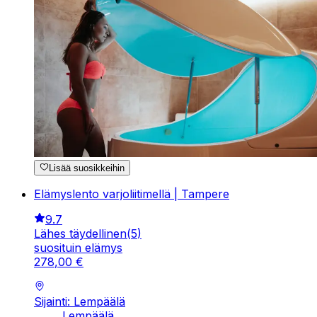
Lisää suosikkeihin
Elämyslento varjoliitimellä | Tampere
9.7
Lähes täydellinen
(
5
)
suosituin elämys
278
,
00
€
Sijainti: Lempäälä
Lempäälä