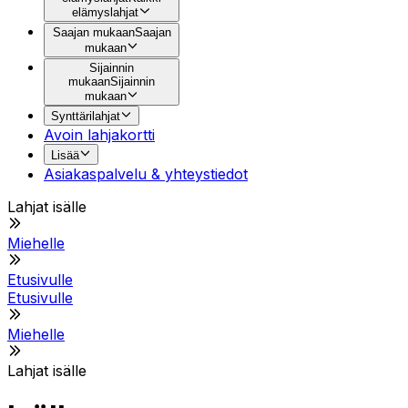
elämyslahjat
Saajan mukaan
Saajan
mukaan
Sijainnin
mukaan
Sijainnin
mukaan
Synttärilahjat
Avoin lahjakortti
Lisää
Asiakaspalvelu & yhteystiedot
Lahjat isälle
Miehelle
Etusivulle
Etusivulle
Miehelle
Lahjat isälle