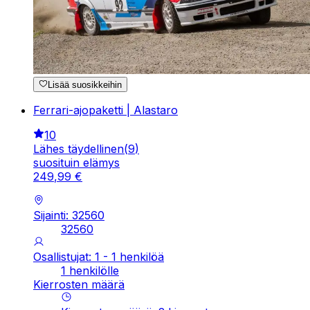
Lisää suosikkeihin
Ferrari-ajopaketti | Alastaro
10
Lähes täydellinen
(
9
)
suosituin elämys
249
,
99
€
Sijainti: 32560
32560
Osallistujat: 1 - 1 henkilöä
1 henkilölle
Kierrosten määrä