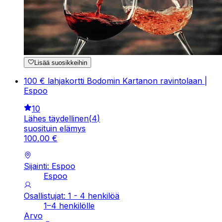
Lisää suosikkeihin
100 € lahjakortti Bodomin Kartanon ravintolaan |
Espoo
10
Lähes täydellinen
(
4
)
suosituin elämys
100
,
00
€
Sijainti: Espoo
Espoo
Osallistujat: 1 - 4 henkilöä
1–4 henkilölle
Arvo