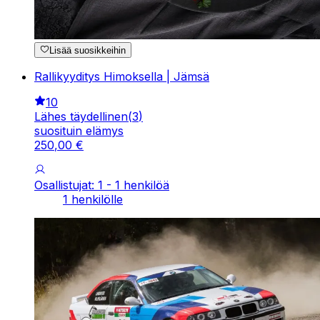
Lisää suosikkeihin
Rallikyyditys Himoksella | Jämsä
10
Lähes täydellinen
(
3
)
suosituin elämys
250
,
00
€
Osallistujat: 1 - 1 henkilöä
1 henkilölle