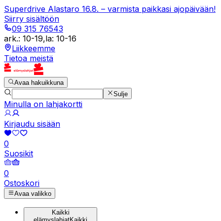
Superdrive Alastaro 16.8. – varmista paikkasi ajopäivään!
Siirry sisältöön
09 315 76543
ark.
:
10-19
,
la
:
10-16
Liikkeemme
Tietoa meistä
Avaa hakuikkuna
Sulje
Minulla on lahjakortti
Kirjaudu sisään
0
Suosikit
0
Ostoskori
Avaa valikko
Kaikki
elämyslahjat
Kaikki