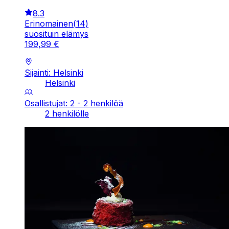
8.3
Erinomainen
(
14
)
suosituin elämys
199
,
99
€
Sijainti: Helsinki
Helsinki
Osallistujat: 2 - 2 henkilöä
2 henkilölle