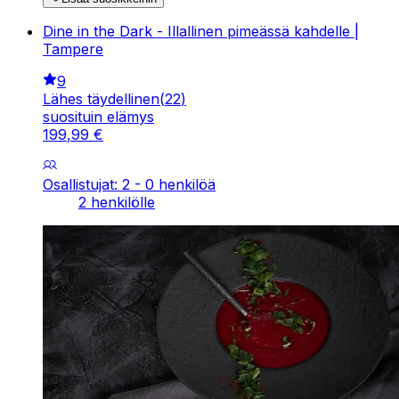
Dine in the Dark - Illallinen pimeässä kahdelle |
Tampere
9
Lähes täydellinen
(
22
)
suosituin elämys
199
,
99
€
Osallistujat: 2 - 0 henkilöä
2 henkilölle