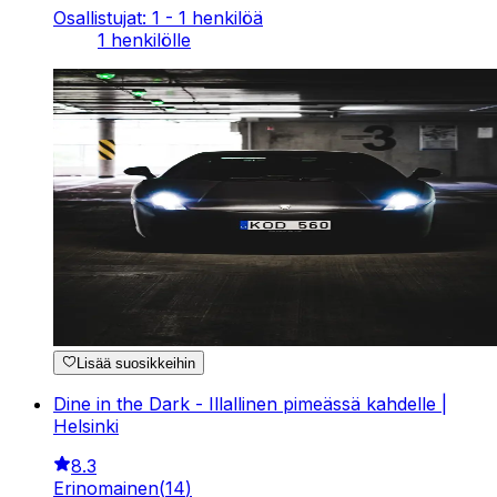
Osallistujat: 1 - 1 henkilöä
1 henkilölle
Lisää suosikkeihin
Dine in the Dark - Illallinen pimeässä kahdelle |
Helsinki
8.3
Erinomainen
(
14
)