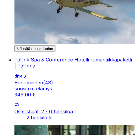
Lisää suosikkeihin
Tallink Spa & Conference Hotelli romantiikkapaketti
| Tallinna
8.2
Erinomainen
(
48
)
suosituin elämys
349
,
00
€
Osallistujat: 2 - 0 henkilöä
2 henkilölle