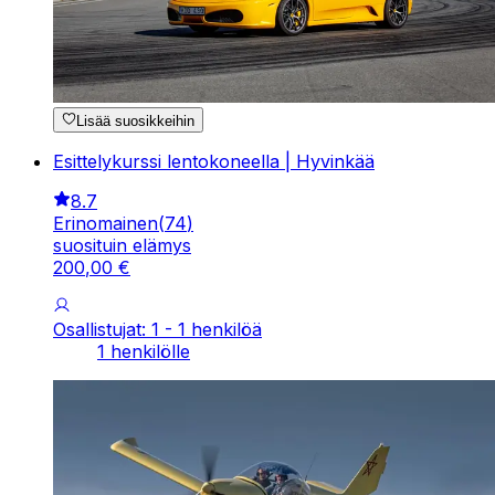
Lisää suosikkeihin
Esittelykurssi lentokoneella | Hyvinkää
8.7
Erinomainen
(
74
)
suosituin elämys
200
,
00
€
Osallistujat: 1 - 1 henkilöä
1 henkilölle