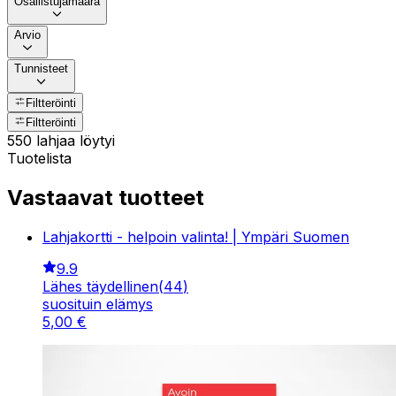
Osallistujamäärä
Arvio
Tunnisteet
Filtteröinti
Filtteröinti
550 lahjaa löytyi
Tuotelista
Vastaavat tuotteet
Lahjakortti - helpoin valinta! | Ympäri Suomen
9.9
Lähes täydellinen
(
44
)
suosituin elämys
5
,
00
€