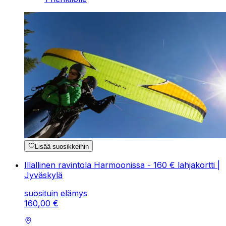
Lisää suosikkeihin
Illallinen ravintola Harmoonissa - 160 € lahjakortti |
Jyväskylä
suosituin elämys
160
,
00
€