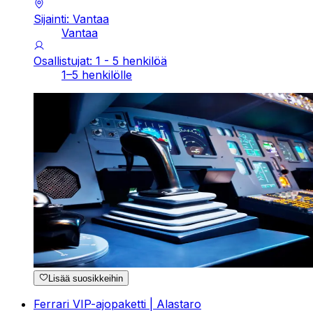
Sijainti: Vantaa
Vantaa
Osallistujat: 1 - 5 henkilöä
1–5 henkilölle
Lisää suosikkeihin
Ferrari VIP-ajopaketti | Alastaro