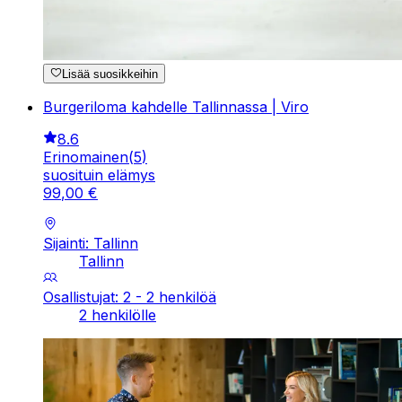
Lisää suosikkeihin
Burgeriloma kahdelle Tallinnassa | Viro
8.6
Erinomainen
(
5
)
suosituin elämys
99
,
00
€
Sijainti: Tallinn
Tallinn
Osallistujat: 2 - 2 henkilöä
2 henkilölle