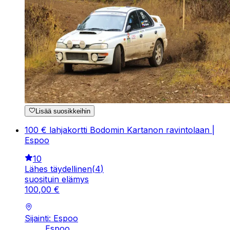
Lisää suosikkeihin
100 € lahjakortti Bodomin Kartanon ravintolaan |
Espoo
10
Lähes täydellinen
(
4
)
suosituin elämys
100
,
00
€
Sijainti: Espoo
Espoo