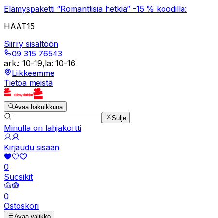
Elämyspaketti “Romanttisia hetkiä” -15 % koodilla:
HÄÄT15
Siirry sisältöön
09 315 76543
ark.
:
10-19
,
la
:
10-16
Liikkeemme
Tietoa meistä
Avaa hakuikkuna
Sulje
Minulla on lahjakortti
Kirjaudu sisään
0
Suosikit
0
Ostoskori
Avaa valikko