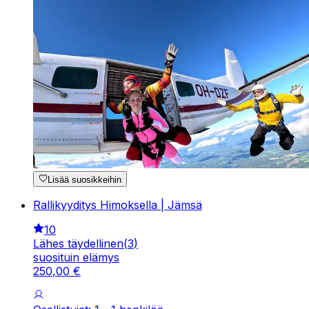
Lisää suosikkeihin
Rallikyyditys Himoksella | Jämsä
10
Lähes täydellinen
(
3
)
suosituin elämys
250
,
00
€