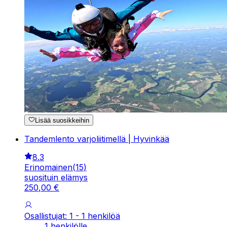
Lisää suosikkeihin
Tandemlento varjoliitimellä | Hyvinkää
8.3
Erinomainen
(
15
)
suosituin elämys
250
,
00
€
Osallistujat: 1 - 1 henkilöä
1 henkilölle