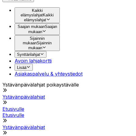
Kaikki
elämyslahjat
Kaikki
elämyslahjat
Saajan mukaan
Saajan
mukaan
Sijainnin
mukaan
Sijainnin
mukaan
Synttärilahjat
Avoin lahjakortti
Lisää
Asiakaspalvelu & yhteystiedot
Ystävänpäivälahjat poikaystävälle
Ystävänpäivälahjat
Etusivulle
Etusivulle
Ystävänpäivälahjat