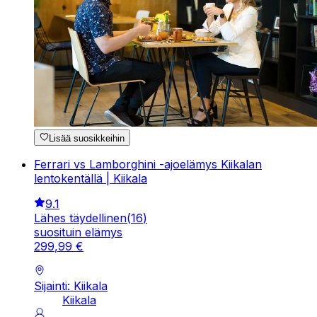
Lisää suosikkeihin
Ferrari vs Lamborghini -ajoelämys Kiikalan
lentokentällä | Kiikala
9.1
Lähes täydellinen
(
16
)
suosituin elämys
299
,
99
€
Sijainti: Kiikala
Kiikala