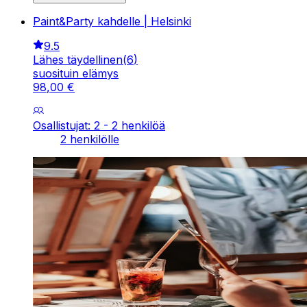
Paint&Party kahdelle | Helsinki
9.5
Lähes täydellinen
(
6
)
suosituin elämys
98
,
00
€
Osallistujat: 2 - 2 henkilöä
2 henkilölle