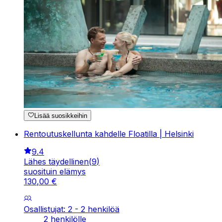
Lisää suosikkeihin
Rentoutuskellunta kahdelle Floatilla | Helsinki
9.4
Lähes täydellinen
(
9
)
suosituin elämys
130
,
00
€
Osallistujat: 2 - 2 henkilöä
2 henkilölle