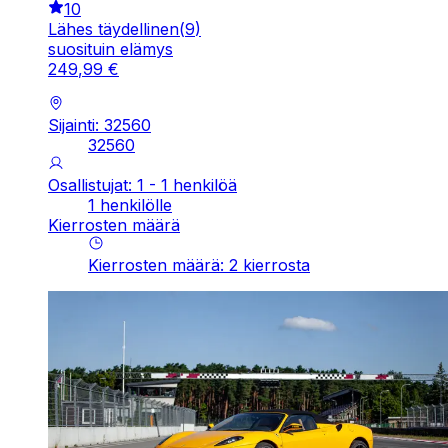
10
Lähes täydellinen
(
9
)
suosituin elämys
249
,
99
€
Sijainti: 32560
32560
Osallistujat: 1 - 1 henkilöä
1 henkilölle
Kierrosten määrä
Kierrosten määrä
:
2
kierrosta