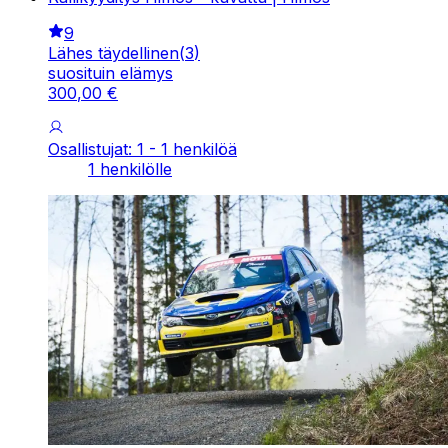
9
Lähes täydellinen
(
3
)
suosituin elämys
300
,
00
€
Osallistujat: 1 - 1 henkilöä
1 henkilölle