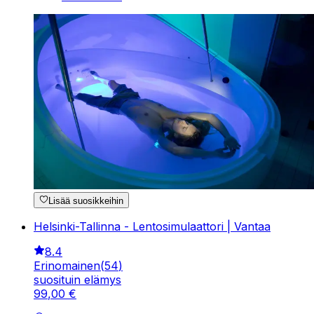
Lisää suosikkeihin
Helsinki-Tallinna - Lentosimulaattori | Vantaa
8.4
Erinomainen
(
54
)
suosituin elämys
99
,
00
€