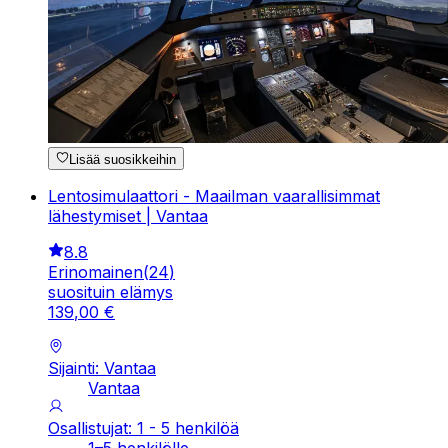
Lisää suosikkeihin
Lentosimulaattori - Maailman vaarallisimmat
lähestymiset | Vantaa
8.8
Erinomainen
(
24
)
suosituin elämys
139
,
00
€
Sijainti: Vantaa
Vantaa
Osallistujat: 1 - 5 henkilöä
1–5 henkilölle