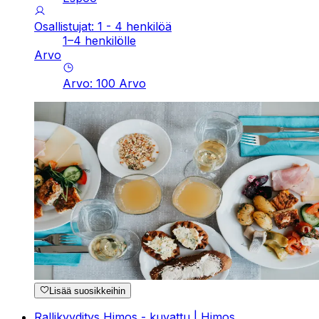
Osallistujat: 1 - 4 henkilöä
1–4 henkilölle
Arvo
Arvo
:
100
Arvo
Lisää suosikkeihin
Rallikyyditys Himos - kuvattu | Himos