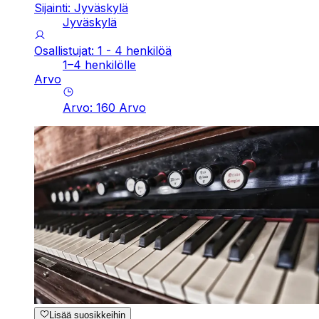
Sijainti: Jyväskylä
Jyväskylä
Osallistujat: 1 - 4 henkilöä
1–4 henkilölle
Arvo
Arvo
:
160
Arvo
Lisää suosikkeihin