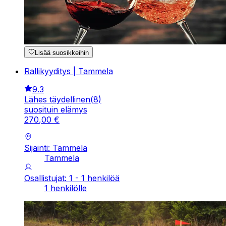
Lisää suosikkeihin
Rallikyyditys | Tammela
9.3
Lähes täydellinen
(
8
)
suosituin elämys
270
,
00
€
Sijainti: Tammela
Tammela
Osallistujat: 1 - 1 henkilöä
1 henkilölle