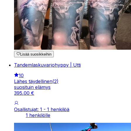
Lisää suosikkeihin
Tandemlaskuvarjohyppy | Utti
10
Lähes täydellinen
(
2
)
suosituin elämys
395
,
00
€
Osallistujat: 1 - 1 henkilöä
1 henkilölle