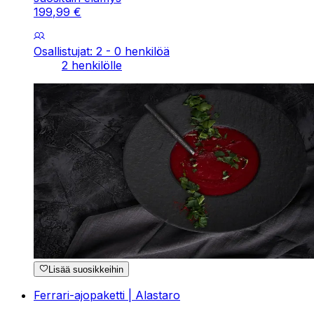
199
,
99
€
Osallistujat: 2 - 0 henkilöä
2 henkilölle
Lisää suosikkeihin
Ferrari-ajopaketti | Alastaro