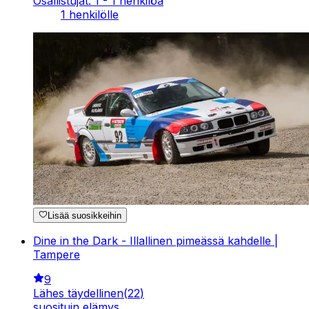
Osallistujat: 1 - 1 henkilöä
1 henkilölle
Lisää suosikkeihin
Dine in the Dark - Illallinen pimeässä kahdelle |
Tampere
9
Lähes täydellinen
(
22
)
suosituin elämys