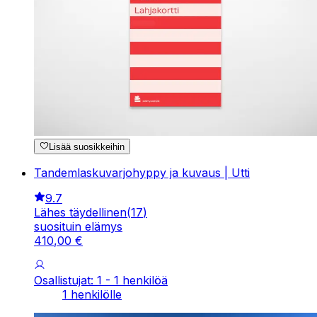
Lisää suosikkeihin
Tandemlaskuvarjohyppy ja kuvaus | Utti
9.7
Lähes täydellinen
(
17
)
suosituin elämys
410
,
00
€
Osallistujat: 1 - 1 henkilöä
1 henkilölle