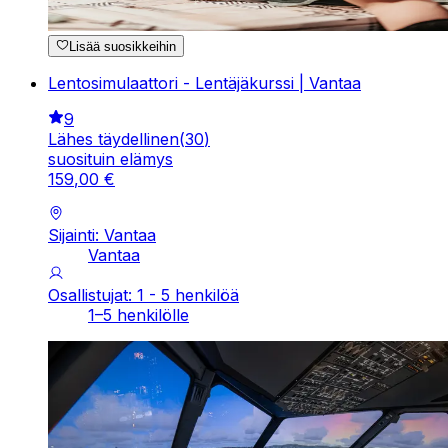
Lisää suosikkeihin
Lentosimulaattori - Lentäjäkurssi | Vantaa
9
Lähes täydellinen
(
30
)
suosituin elämys
159
,
00
€
Sijainti: Vantaa
Vantaa
Osallistujat: 1 - 5 henkilöä
1–5 henkilölle