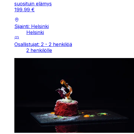
suosituin elämys
199
,
99
€
Sijainti: Helsinki
Helsinki
Osallistujat: 2 - 2 henkilöä
2 henkilölle