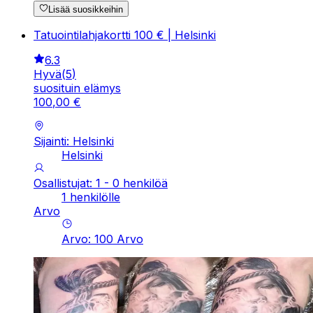
Lisää suosikkeihin
Tatuointilahjakortti 100 € | Helsinki
6.3
Hyvä
(
5
)
suosituin elämys
100
,
00
€
Sijainti: Helsinki
Helsinki
Osallistujat: 1 - 0 henkilöä
1 henkilölle
Arvo
Arvo
:
100
Arvo