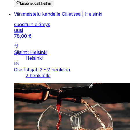
Lisää suosikkeihin
Viinimaistelu kahdelle Gilletissä | Helsinki
suosituin elämys
uusi
78
,
00
€
Sijainti: Helsinki
Helsinki
Osallistujat: 2 - 2 henkilöä
2 henkilölle