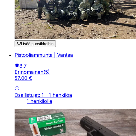
Lisää suosikkeihin
Pistooliammunta | Vantaa
8.7
Erinomainen
(
5
)
57
,
00
€
Osallistujat: 1 - 1 henkilöä
1 henkilölle