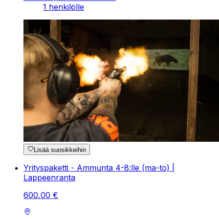
1 henkilölle
Lisää suosikkeihin
Yrityspaketti - Ammunta 4-8:lle (ma-to) |
Lappeenranta
600
,
00
€