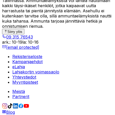
Tallinnassa. Ammuntaelämyksistä voi lähteä nauttimaan
kaikki täysi-ikäiset henkilöt, jotka kaipaavat uutta
harrastusta tai pientä jännitystä elämään. Asehullu ei
kuitenkaan tarvitse olla, sillä ammuntaelämyksistä nauttii
kuka tahansa. Ammunta tarjoaa jännittäviä hetkiä ja
onnistumisen riemua.
Siirry ylös
09 315 76543
ark.
:
10-19
la
:
10-16
[email protected]
Rekisteriseloste
Kampanjaehdot
eLahja
Lahjakortin voimassaolo
Yhteystiedot
Myyntipisteet
Meistä
Partnerit
Blog