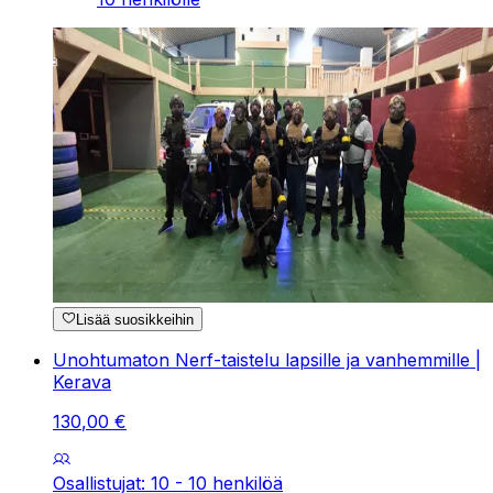
Lisää suosikkeihin
Unohtumaton Nerf-taistelu lapsille ja vanhemmille |
Kerava
130
,
00
€
Osallistujat: 10 - 10 henkilöä