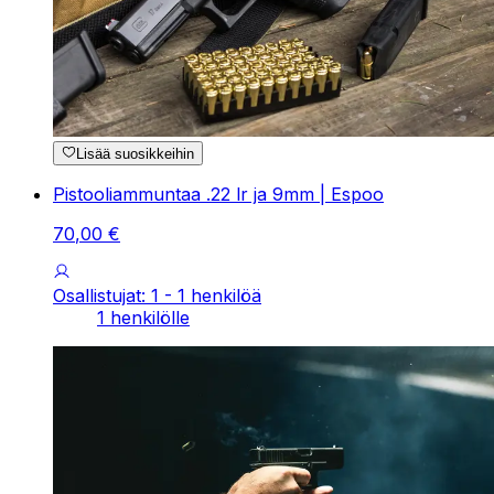
Lisää suosikkeihin
Pistooliammuntaa .22 lr ja 9mm | Espoo
70
,
00
€
Osallistujat: 1 - 1 henkilöä
1 henkilölle