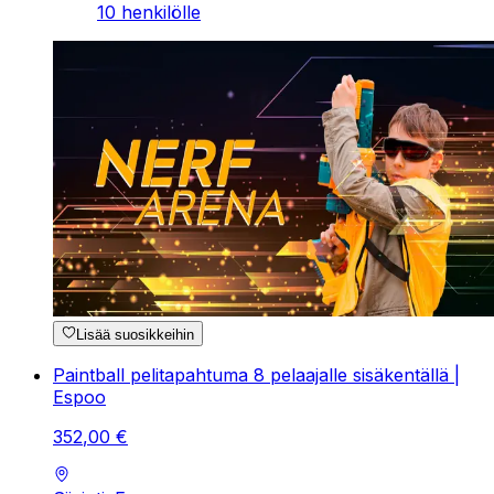
10 henkilölle
Lisää suosikkeihin
Paintball pelitapahtuma 8 pelaajalle sisäkentällä |
Espoo
352
,
00
€