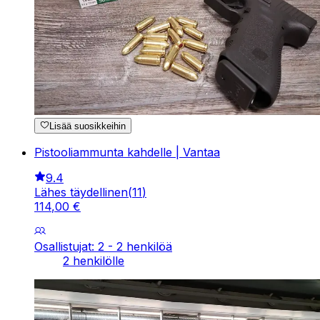
Lisää suosikkeihin
Pistooliammunta kahdelle | Vantaa
9.4
Lähes täydellinen
(
11
)
114
,
00
€
Osallistujat: 2 - 2 henkilöä
2 henkilölle