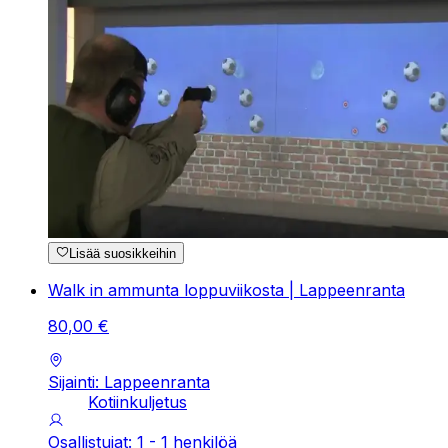
Lisää suosikkeihin
Walk in ammunta loppuviikosta | Lappeenranta
80
,
00
€
Sijainti: Lappeenranta
Kotiinkuljetus
Osallistujat: 1 - 1 henkilöä