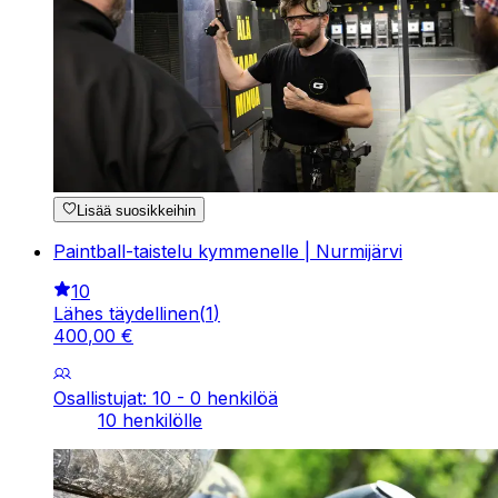
Lisää suosikkeihin
Paintball-taistelu kymmenelle | Nurmijärvi
10
Lähes täydellinen
(
1
)
400
,
00
€
Osallistujat: 10 - 0 henkilöä
10 henkilölle