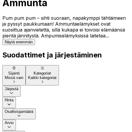
Ammunta
Pum pum pum – sihti suoraan, napakymppi tähtäimeen
ja pyssyt paukkumaan! Ammuntaelämykset ovat
suosittua ajanvietettä, sillä kukapa ei toivoisi elämäänsä
pientä jännitystä. Ampumiselämyksissä laitetaa...
Näytä enemmän
Suodattimet ja järjestäminen
Sijainti
Kategoriat
Missä vain
Kaikki kategoriat
Järjestä
Hinta
Osallistujamäärä
Arvio