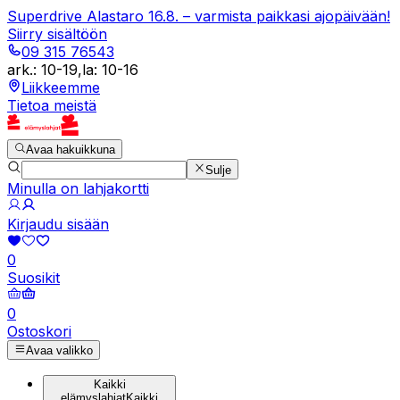
Superdrive Alastaro 16.8. – varmista paikkasi ajopäivään!
Siirry sisältöön
09 315 76543
ark.
:
10-19
,
la
:
10-16
Liikkeemme
Tietoa meistä
Avaa hakuikkuna
Sulje
Minulla on lahjakortti
Kirjaudu sisään
0
Suosikit
0
Ostoskori
Avaa valikko
Kaikki
elämyslahjat
Kaikki