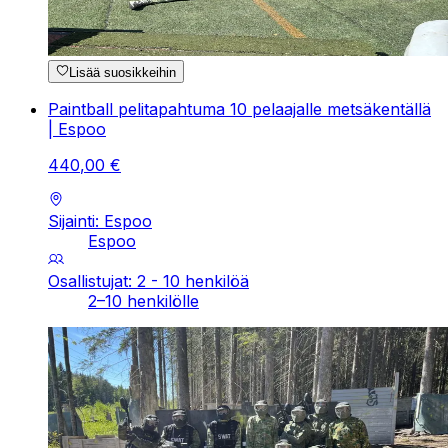
Lisää suosikkeihin
Paintball pelitapahtuma 10 pelaajalle metsäkentällä
| Espoo
440
,
00
€
Sijainti: Espoo
Espoo
Osallistujat: 2 - 10 henkilöä
2–10 henkilölle