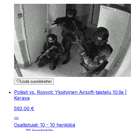
Lisää suosikkeihin
Poliisit vs. Rosvot: Yksityinen Airsoft-taistelu 10:lle |
Kerava
592
,
00
€
Osallistujat: 10 - 10 henkilöä
10 henkilölle