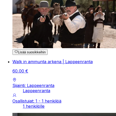
Lisää suosikkeihin
Walk in ammunta arkena | Lappeenranta
60
,
00
€
Sijainti: Lappeenranta
Lappeenranta
Osallistujat: 1 - 1 henkilöä
1 henkilölle