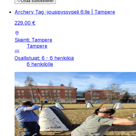
Lisää suosikkeihin
Archery Tag -jousipyssypeli 6:lle | Tampere
229
,
00
€
Sijainti: Tampere
Tampere
Osallistujat: 6 - 6 henkilöä
6 henkilölle