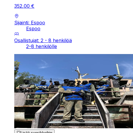
352
,
00
€
Sijainti: Espoo
Espoo
Osallistujat: 2 - 8 henkilöä
2–8 henkilölle
Lisää suosikkeihin