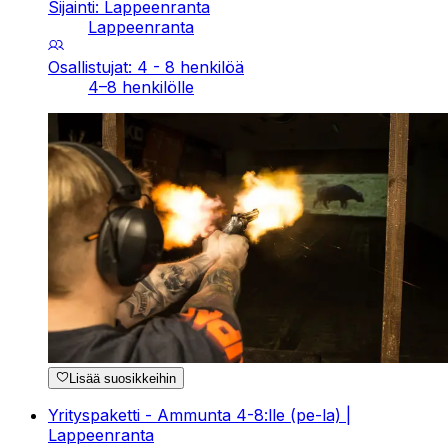
Sijainti: Lappeenranta
Lappeenranta
Osallistujat: 4 - 8 henkilöä
4–8 henkilölle
Lisää suosikkeihin
Yrityspaketti - Ammunta 4-8:lle (pe-la) |
Lappeenranta