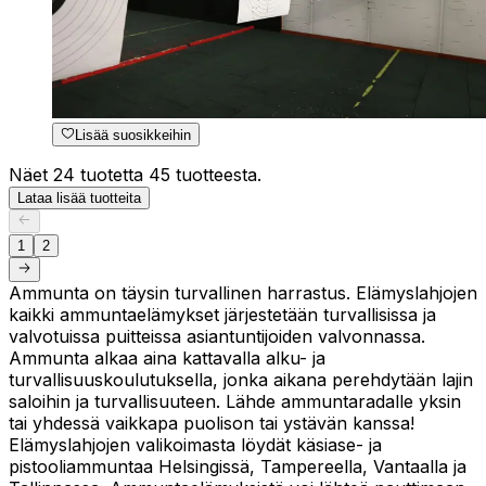
Lisää suosikkeihin
Näet 24 tuotetta 45 tuotteesta.
Lataa lisää tuotteita
1
2
Ammunta on täysin turvallinen harrastus. Elämyslahjojen
kaikki ammuntaelämykset järjestetään turvallisissa ja
valvotuissa puitteissa asiantuntijoiden valvonnassa.
Ammunta alkaa aina kattavalla alku- ja
turvallisuuskoulutuksella, jonka aikana perehdytään lajin
saloihin ja turvallisuuteen. Lähde ammuntaradalle yksin
tai yhdessä vaikkapa puolison tai ystävän kanssa!
Elämyslahjojen valikoimasta löydät käsiase- ja
pistooliammuntaa Helsingissä, Tampereella, Vantaalla ja