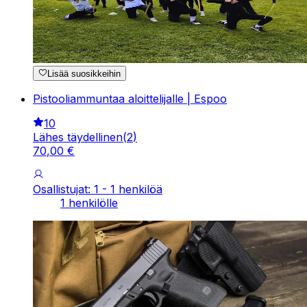
Lisää suosikkeihin
Pistooliammuntaa aloittelijalle | Espoo
10
Lähes täydellinen
(
2
)
70
,
00
€
Osallistujat: 1 - 1 henkilöä
1 henkilölle