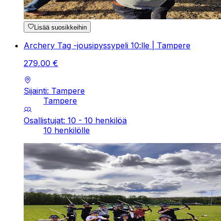
Lisää suosikkeihin
Archery Tag -jousipyssypeli 10:lle | Tampere
279
,
00
€
Sijainti: Tampere
Tampere
Osallistujat: 10 - 10 henkilöä
10 henkilölle