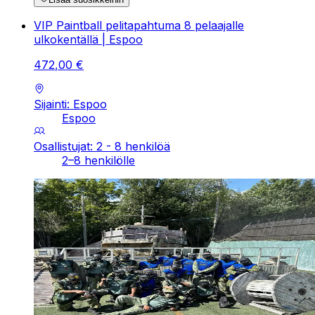
VIP Paintball pelitapahtuma 8 pelaajalle
ulkokentällä | Espoo
472
,
00
€
Sijainti: Espoo
Espoo
Osallistujat: 2 - 8 henkilöä
2–8 henkilölle