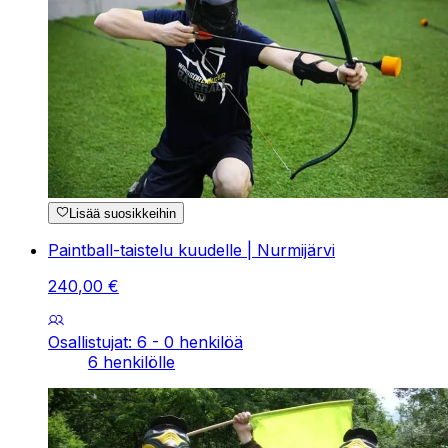
Lisää suosikkeihin
Paintball-taistelu kuudelle | Nurmijärvi
240
,
00
€
Osallistujat: 6 - 0 henkilöä
6 henkilölle