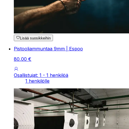
Lisää suosikkeihin
Pistooliammuntaa 9mm | Espoo
80
,
00
€
Osallistujat: 1 - 1 henkilöä
1 henkilölle