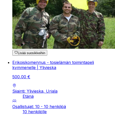
Lisää suosikkeihin
Erikoiskomennus - tosielämän toimintapeli
kymmenelle | Ylivieska
500
,
00
€
Sijainti: Ylivieska, Urjala
Etänä
Osallistujat: 10 - 10 henkilöä
10 henkilölle