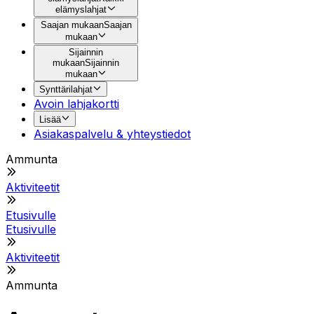
elämyslahjat
Saajan mukaan
Saajan
mukaan
Sijainnin
mukaan
Sijainnin
mukaan
Synttärilahjat
Avoin lahjakortti
Lisää
Asiakaspalvelu & yhteystiedot
Ammunta
Aktiviteetit
Etusivulle
Etusivulle
Aktiviteetit
Ammunta