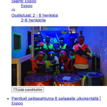
Sijainti: Espoo
Espoo
Osallistujat: 2 - 8 henkilöä
2–8 henkilölle
Lisää suosikkeihin
Paintball pelitapahtuma 8 pelaajalle ulkokentällä |
Espoo