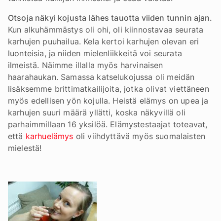
Otsoja näkyi kojusta lähes tauotta viiden tunnin ajan.
Kun alkuhämmästys oli ohi, oli kiinnostavaa seurata
karhujen puuhailua. Kela kertoi karhujen olevan eri
luonteisia, ja niiden mielenliikkeitä voi seurata
ilmeistä. Näimme illalla myös harvinaisen
haarahaukan. Samassa katselukojussa oli meidän
lisäksemme brittimatkailijoita, jotka olivat viettäneen
myös edellisen yön kojulla. Heistä elämys on upea ja
karhujen suuri määrä yllätti, koska näkyvillä oli
parhaimmillaan 16 yksilöä. Elämystestaajat toteavat,
että
karhuelämys
oli viihdyttävä myös suomalaisten
mielestä!