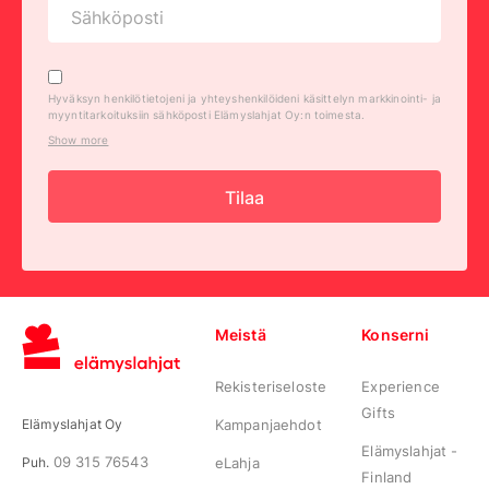
Hyväksyn henkilötietojeni ja yhteyshenkilöideni käsittelyn markkinointi- ja
myyntitarkoituksiin sähköposti Elämyslahjat Oy:n toimesta.
Show more
Tilaa
Meistä
Konserni
Rekisteriseloste
Experience
Gifts
Elämyslahjat Oy
Kampanjaehdot
Elämyslahjat -
09 315 76543
Puh.
eLahja
Finland