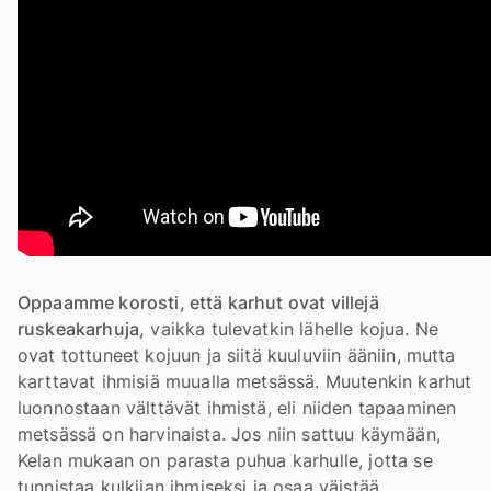
Oppaamme korosti, että karhut ovat villejä
ruskeakarhuja,
vaikka tulevatkin lähelle kojua. Ne
ovat tottuneet kojuun ja siitä kuuluviin ääniin, mutta
karttavat ihmisiä muualla metsässä. Muutenkin karhut
luonnostaan välttävät ihmistä, eli niiden tapaaminen
metsässä on harvinaista. Jos niin sattuu käymään,
Kelan mukaan on parasta puhua karhulle, jotta se
tunnistaa kulkijan ihmiseksi ja osaa väistää.