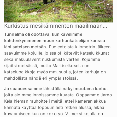
Kurkistus mesikämmenten maailmaan...
Tunnelma oli odottava, kun kävelimme
kahdenkymmenen muun karhunkatselijan kanssa
läpi sateisen metsän.
Puolentoista kilometrin jälkeen
saavuimme kojuille, joissa oli kätevät katseluikkunat
sekä makuulaverit nukkumista varten. Kojumme
sijaitsi metsässä, mutta Martiselkosella on
katselupaikkoja myös mm. suolla, joten karhuja on
mahdollista nähdä eri ympäristöissä.
Jo saapuessamme lähistöllä näkyi muutama karhu,
joita aloimme innoissamme kuvata. Oppaamme Jarno
Kela hieman rauhoitteli meitä, ettei kameran akkua
kannata käyttää loppuun heti retken alussa, aikaa
kuvaamiseen kun on koko yö. Viimeksi kojulla on