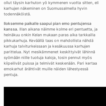
ollut täysin karhuton yö kymmenen vuotta sitten, eli
karhujen näkeminen on Suomussalmella hyvin
todennäköistä.
Iloksemme paikalle saapui pian emo pentujensa
kanssa.
Illan aikana näimme kolme eri pentuetta, ja
heinäkuu onkin Kelan mukaan paras aika tarkkailla
pikkukarhuja. Keväällä taas on mahdollista nähdä
karhuja talviturkeissaan ja kesäkuussa karhujen
parittelua. Nyt mesikämmenet keskittyivät lähinnä
syömään niille tuotuja kaloja, tosin pennut myös
kiipeilivät puissa ja telmivät keskenään. Pari kertaa
emokarhut ärähtivät muille näiden lähestyessä
pentuja.