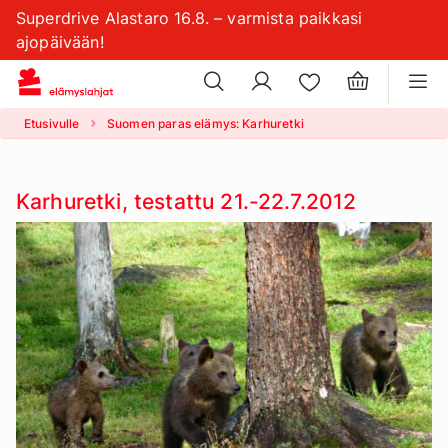
Superdrive Alastaro 16.8. – varmista paikkasi
evästeasetuksiasi
ajopäivään!
Etusivulle
Suomen paras elämys: Karhuretki
Karhuretki, testattu 21.-22.7.2012