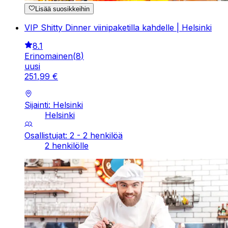
Lisää suosikkeihin
VIP Shitty Dinner viinipaketilla kahdelle | Helsinki
8.1
Erinomainen
(
8
)
uusi
251
,
99
€
Sijainti: Helsinki
Helsinki
Osallistujat: 2 - 2 henkilöä
2 henkilölle