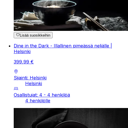
Lisää suosikkeihin
Dine in the Dark - Illallinen pimeässä neljälle |
Helsinki
399
,
99
€
Sijainti: Helsinki
Helsinki
Osallistujat: 4 - 4 henkilöä
4 henkilölle