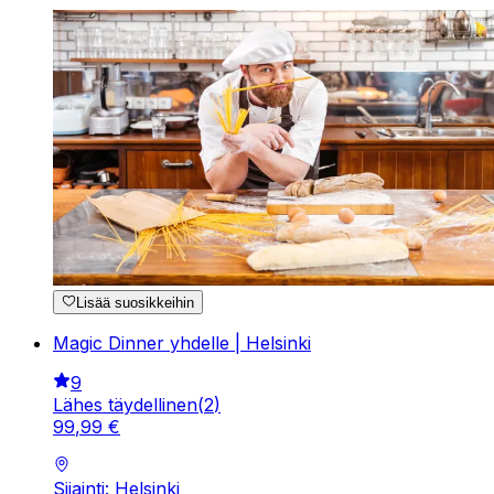
Lisää suosikkeihin
Magic Dinner yhdelle | Helsinki
9
Lähes täydellinen
(
2
)
99
,
99
€
Sijainti: Helsinki