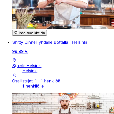
Lisää suosikkeihin
Shitty Dinner yhdelle Bottalla | Helsinki
99
,
99
€
Sijainti: Helsinki
Helsinki
Osallistujat: 1 - 1 henkilöä
1 henkilölle