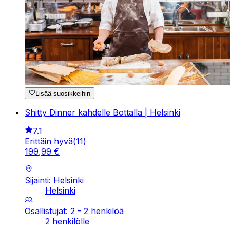
Lisää suosikkeihin
Shitty Dinner kahdelle Bottalla | Helsinki
7.1
Erittäin hyvä
(
11
)
199
,
99
€
Sijainti: Helsinki
Helsinki
Osallistujat: 2 - 2 henkilöä
2 henkilölle