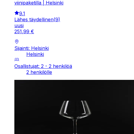
viinipaketilla | Helsinki
9.1
Lähes täydellinen
(
9
)
uusi
251
,
99
€
Sijainti: Helsinki
Helsinki
Osallistujat: 2 - 2 henkilöä
2 henkilölle