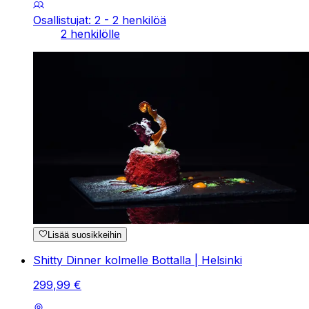
Osallistujat: 2 - 2 henkilöä
2 henkilölle
Lisää suosikkeihin
Shitty Dinner kolmelle Bottalla | Helsinki
299
,
99
€