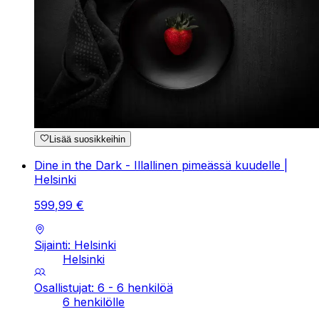
Lisää suosikkeihin
Dine in the Dark - Illallinen pimeässä kuudelle |
Helsinki
599
,
99
€
Sijainti: Helsinki
Helsinki
Osallistujat: 6 - 6 henkilöä
6 henkilölle