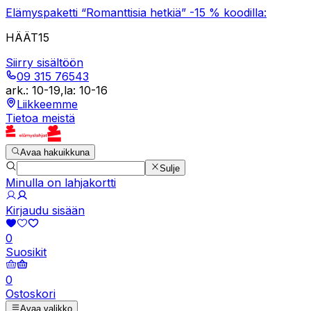
Elämyspaketti “Romanttisia hetkiä” -15 % koodilla:
HÄÄT15
Siirry sisältöön
09 315 76543
ark.
:
10-19
,
la
:
10-16
Liikkeemme
Tietoa meistä
Avaa hakuikkuna
Sulje
Minulla on lahjakortti
Kirjaudu sisään
0
Suosikit
0
Ostoskori
Avaa valikko