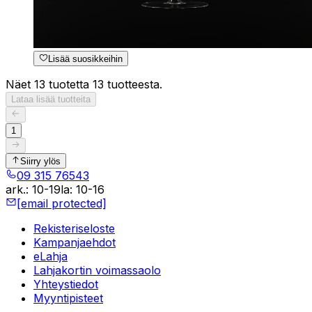
Lisää suosikkeihin
Näet 13 tuotetta 13 tuotteesta.
Lataa lisää tuotteita
1
Siirry ylös
09 315 76543
ark.
:
10-19
la
:
10-16
[email protected]
Rekisteriseloste
Kampanjaehdot
eLahja
Lahjakortin voimassaolo
Yhteystiedot
Myyntipisteet