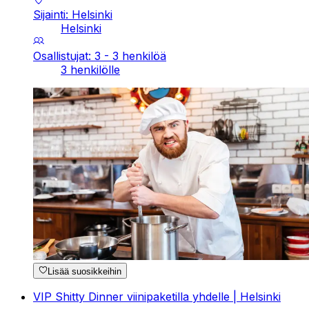
Sijainti: Helsinki
Helsinki
Osallistujat: 3 - 3 henkilöä
3 henkilölle
Lisää suosikkeihin
VIP Shitty Dinner viinipaketilla yhdelle | Helsinki