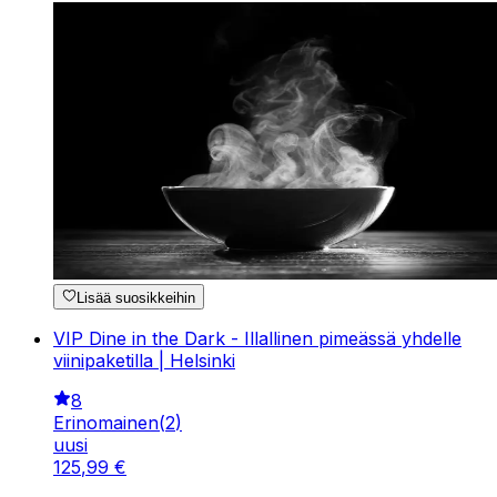
Lisää suosikkeihin
VIP Dine in the Dark - Illallinen pimeässä yhdelle
viinipaketilla | Helsinki
8
Erinomainen
(
2
)
uusi
125
,
99
€