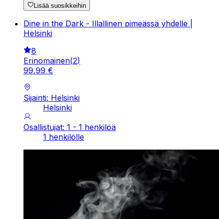
Lisää suosikkeihin
Dine in the Dark - Illallinen pimeässä yhdelle |
Helsinki
8
Erinomainen
(
2
)
99
,
99
€
Sijainti: Helsinki
Helsinki
Osallistujat: 1 - 1 henkilöä
1 henkilölle