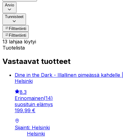
Arvio
Tunnisteet
Filtteröinti
Filtteröinti
13 lahjaa löytyi
Tuotelista
Vastaavat tuotteet
Dine in the Dark - Illallinen pimeässä kahdelle |
Helsinki
8.3
Erinomainen
(
14
)
suosituin elämys
199
,
99
€
Sijainti: Helsinki
Helsinki