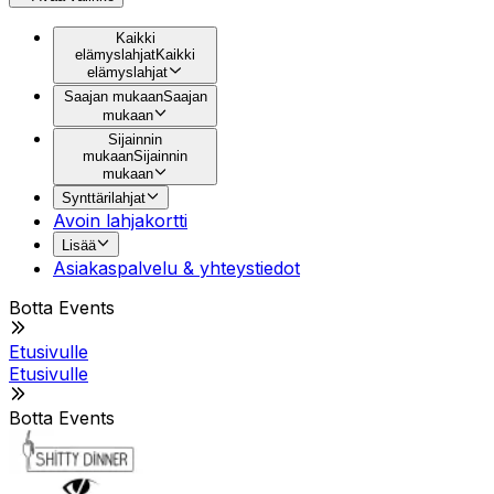
Kaikki
elämyslahjat
Kaikki
elämyslahjat
Saajan mukaan
Saajan
mukaan
Sijainnin
mukaan
Sijainnin
mukaan
Synttärilahjat
Avoin lahjakortti
Lisää
Asiakaspalvelu & yhteystiedot
Botta Events
Etusivulle
Etusivulle
Botta Events